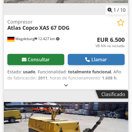
empresas/profesionales (B2B): La venta se realiza con
1
/
10
exclusión total de cualquier garantía o responsabilidad por
vicios. Estado y visita: Se vende tal como se observa y
Compresor
prueba. Visita y prueba de funcionamiento posibles en
Atlas Copco
XAS 67 DDG
Weissenbach 153, 8967 Haus im Ennstal previa cita.
EUR 6.500
Magdeburg
12.427 km
VB IVA no incluído
Consultar
Llamar
Estado:
usado
, Funcionalidad:
totalmente funcional
, Año
de fabricación:
2011
, horas de funcionamiento:
1.608 h
,
Compresor Atlas Copco XAS 67 DDG, año 2011, 1608 horas
de funcionamiento, caudal volumétrico 3,5 m³, corriente
Clasificado
de emergencia 12,5 kVA, conexiones: 1 x 230 voltios, 2 x
400 voltios, núm. de serie YA3062565B0165591,
documentación de matriculación disponible.
Dwodpfszbiivex Ad Iea