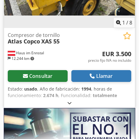
1
/
8
Compresor de tornillo
Atlas Copco
XAS 55
EUR 3.500
Haus im Ennstal
12.244 km
precio fijo IVA no incluído
Consultar
Llamar
Estado:
usado
, Año de fabricación:
1994
, horas de
funcionamiento:
2.674 h
, Funcionalidad:
totalmente
funcional
, Atlas Copco XAS 55 Compresor de obra /
Compresor de tornillo - Año 1994 - incluye accesorios
Venta comercial de un compresor móvil Atlas Copco XAS 55
en paquete completo. En venta un compresor de tornillo
fiable y robusto del reconocido fabricante Atlas Copco,
modelo XAS 55. El equipo proviene de la flota de Fischer