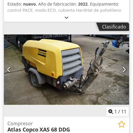
Estado:
nuevo
, Año de fabricación:
2022
, Equipamiento:
control PACE, modo ECO, cubierta HardHat de polietileno
(PE), control Xc2003 Temperatura mínima: -10 °C
Dimensiones del chasis: 4844 x 1807 x 1892 mm (largo x
Clasificado
ancho x alto) Velocidad de alivio: 1500 rpm Velocidad
nominal a plena carga: 1960 rpm Temperatura ambiente
máxima: 45 °C Djdpfxeii U R Dj Ad Iowa Potencia del motor:
104 kW Caudal volumétrico (FAD): 10,9-9,7 m³/min Rango
de presión de funcionamiento: 5-14 bares Control del
compresor con regulación flexible de presión y caudal:
PACE Marca y modelo del motor: John Deere / 4045HI551
Sistema de tratamiento del aire comprimido compuesto
por: intercambiador de calor del aire comprimido,
separador de agua y filtro PD Nivel de emisiones: Etapa V
Número de cilindros: 4
1
/
11
Compresor
Atlas Copco
XAS 68 DDG