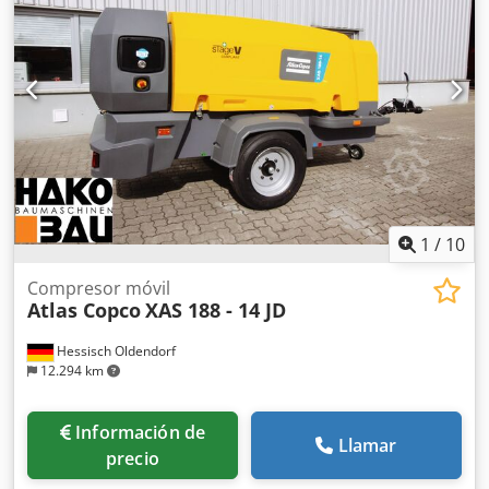
1
/
10
Compresor móvil
Atlas Copco
XAS 188 - 14 JD
Hessisch Oldendorf
12.294 km
Información de
Llamar
precio