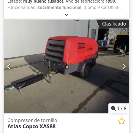
Estado:
muy bueno (usado)
, Año de fabricación:
1999
,
Funcionalidad:
totalmente funcional
, ¡Compresor DIESEL
ATLAS COPCO XAS46DD después del mantenimiento!
Dwsdpfx Adsx A T D Ss Iea Compresor matriculado en
Clasificado
Polonia. Datos técnicos: capacidad: 2,60 m3/min; presión
de trabajo: 7 Bar; motor: DEUTZ F2M1011 horas de
funcionamiento: 1355 h!!! El compresor está
completamente operativo, listo para trabajar, con garantía.
Precio neto: 13.500 PLN Precio bruto: 16.605 PLN
1
/
8
Compresor de tornillo
Atlas Copco
XAS88