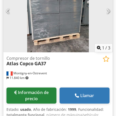
1
/
3
Compresor de tornillo
Atlas Copco
GA37
Montigny-en-Ostrevent
11.840 km
Información de
Llamar
precio
Estado:
usado
, Año de fabricación:
1999
, Funcionalidad:
totalmente funcional
, número de máquina/vehículo: