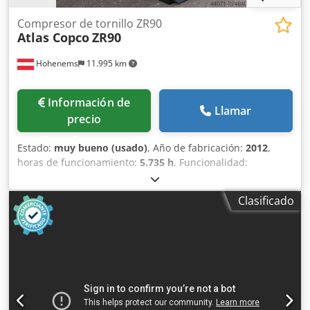
Compresor de tornillo ZR90
Atlas Copco
ZR90
Hohenems
11.995 km
Información de
Llamar
precio
Estado:
muy bueno (usado)
, Año de fabricación:
2012
,
horas de funcionamiento:
5.735 h
, Funcionalidad:
totalmente funcional
, Compresor de tornillo sin aceite
Atlas Copco ZR90 90 kW Dwsdezqvvaspfx Ad Iea 7,50 bares
Clasificado
14 m³/min Año de fabricación: 2012 Horas de
funcionamiento: 5735