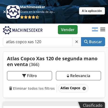
Machineseeker
A la aplicación
Gratis en la tienda de aplicaciones
Vender
Buscar
Atlas Copco Xas 120 de segunda mano
en venta
(366)
Filtro
Relevancia
Atlas Copco
Eliminar todos los filtros
Clasificado