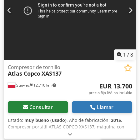
1
/
8
Compresor de tornillo
Atlas Copco
XAS137
EUR 13.700
Stawiec
12.710 km
precio fijo IVA no incluído
Consultar
Llamar
Estado:
muy bueno (usado)
, Año de fabricación:
2015
,
Compresor portátil ATLAS COPCO XAS137, máquina con
refrigerador final, revisada y en perfecto estado. Datos
técnicos: caudal: 7,70 m³/min; presión de trabajo: 7 bar;