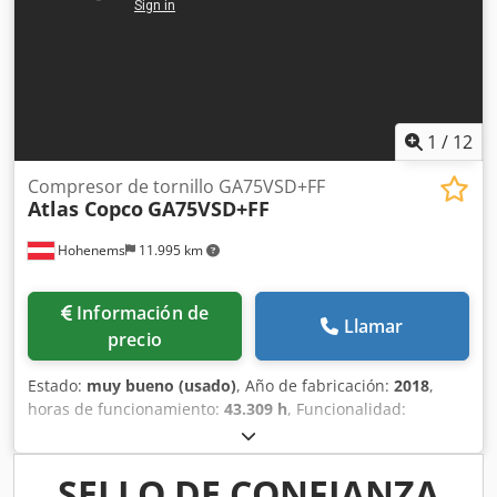
1
/
12
Compresor de tornillo GA75VSD+FF
Atlas Copco
GA75VSD+FF
Hohenems
11.995 km
Información de
Llamar
precio
Estado:
muy bueno (usado)
, Año de fabricación:
2018
,
horas de funcionamiento:
43.309 h
, Funcionalidad:
totalmente funcional
, Compresor de tornillo Atlas Copco
GA75VSD+FF Inversor y secador integrados Dwodpfx Adszp
Urwo Iea 75 kW 12,75 bar 15,50 m³/min Año de fabricación:
SELLO DE CONFIANZA