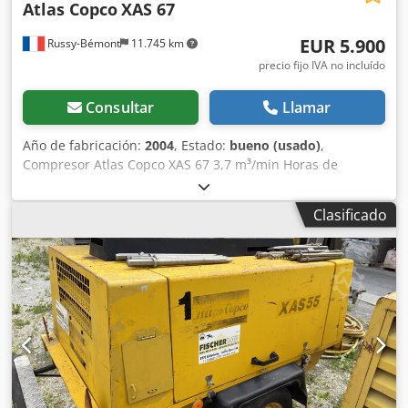
Atlas Copco
XAS 67
póngase en contacto con nosotros personalmente.
EUR 5.900
Russy-Bémont
11.745 km
precio fijo IVA no incluído
Consultar
Llamar
Año de fabricación:
2004
, Estado:
bueno (usado)
,
Compresor Atlas Copco XAS 67 3,7 m³/min Horas de
funcionamiento: 2.371 h Dwedpfx Aeiywpzed Iea Motor
Deutz Tipo: diésel
Clasificado