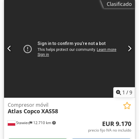
Clasificado
año de fabricación: 2015 motor: KUBOTA horas de
funcionamiento: 2000 h El compresor está en perfecto
estado de funcionamiento, listo para usar, con garantía.
Precio neto: 59.500 zł Precio bruto: 73.185 zł Máquina
importada en condiciones óptimas. Dedpszky Nkefx Ad
Iowa A continuación, se adjuntan enlaces a vídeos.
1
/
9
Compresor móvil
Atlas Copco
XAS58
EUR 9.170
Stawiec
12.710 km
precio fijo IVA no incluído