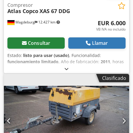
Compresor
Atlas Copco
XAS 67 DDG
EUR 6.000
Magdeburg
12.427 km
VB IVA no incluído
Consultar
Llamar
Estado:
listo para usar (usado)
, Funcionalidad:
funcionamiento limitado
, Año de fabricación:
2011
, horas
de funcionamiento:
1.192 h
, Equipamiento:
filtro de hollín
,
Compresor Atlas Copco XAS 67 DDG, año de fabricación
Clasificado
2011, 1192 horas de funcionamiento, caudal volumétrico
3,5 m³, alimentación de emergencia 12,5 kVA, conexiones 1
x 230 voltios, 2 x 400 voltios, número de serie
YA3062566B0165583, homologación disponible, el fusible
se funde al conectar la alimentación de emergencia, filtro
de hollín aguas abajo SMF-MR Dwodpfxov Rbufj Ad Isa