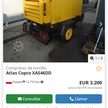
listo para trabajar, damos una garantía precio neto: 37800
zł Dodpfx Adotyk Tae Ijwa precio bruto: 46494 zł A
continuación se muestra un enlace a un vídeo que
muestra cómo funciona la máquina
1
/
9
Compresor de tornillo
Atlas Copco
XAS46DD
EUR 3.200
Stawiec
12.710 km
precio fijo IVA no incluído
Consultar
Llamar