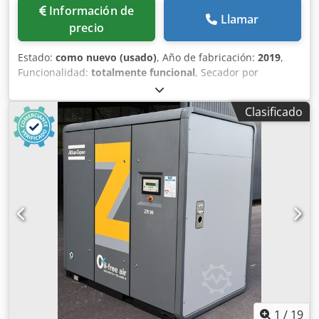
Información de
Llamar
precio
Estado:
como nuevo (usado)
, Año de fabricación:
2019
,
Funcionalidad:
totalmente funcional
, Secador por
refrigeración Atlas Copco FX6, usado Dwedpfxezrtbie Ad Ija
2,34 m³/min 14 bares Año de fabricación: 2019
Clasificado
1
/
19