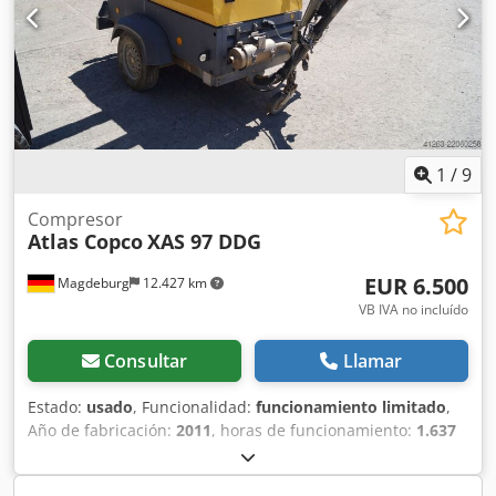
1
/
9
Compresor
Atlas Copco
XAS 97 DDG
EUR 6.500
Magdeburg
12.427 km
VB IVA no incluído
Consultar
Llamar
Estado:
usado
, Funcionalidad:
funcionamiento limitado
,
Año de fabricación:
2011
, horas de funcionamiento:
1.637
h
, Compresor Atlas Copco XAS 97 DDG, año de fabricación
2011, 1637 horas de funcionamiento, caudal 5,3 m³,