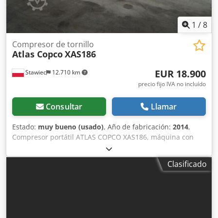
1
/
8
Compresor de tornillo
Atlas Copco
XAS186
EUR 18.900
Stawiec
12.710 km
precio fijo IVA no incluído
Consultar
Llamar
Estado:
muy bueno (usado)
, Año de fabricación:
2014
,
Compresor portátil ATLAS COPCO XAS186, máquina con
enfriador final tras servicio completo. Datos técnicos:
capacidad: 11,10 m3/min; presión de trabajo: 7 bar; año de
Clasificado
fabricación: 2014 motor DEUTZ kilometraje compresor
totalmente funcional, listo para trabajar, con garantía
precio neto: 79.500 PLN precio bruto: 97.785 PLN máquina
importada en estado impecable Enlaces de vídeo a
continuación. Dwodpfsyfnwgex Ad Ija