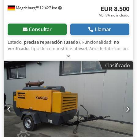
EUR 8.500
Magdeburg
12.427 km
VB IVA no incluído
Consultar
Llamar
Estado:
precisa reparación (usado)
, Funcionalidad:
no
verificado
, tipo de combustible:
diésel
, Año de fabricación:
2017
, horas de funcionamiento:
1.154 h
, Compresor Atlas
Copco XAS 68 DDG, año de fabricación 2017, 1.154 horas
Clasificado
de funcionamiento, caudal 3,5 m³, potencia de emergencia
12,5 kVA, conexiones: 1 x 230 voltios, 2 x 400 voltios, núm.
de serie YA3064303H0461812, eje doblado, el compresor
funciona correctamente por lo demás, ABE/registro
disponible. Dodpsy Aktasfx Ad Iswa