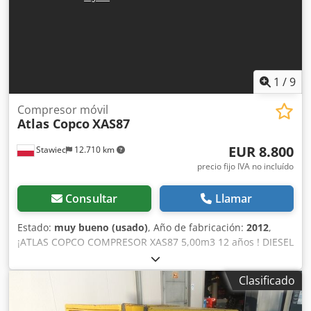
1
/
9
Compresor móvil
Atlas Copco
XAS87
EUR 8.800
Stawiec
12.710 km
precio fijo IVA no incluído
Consultar
Llamar
Estado:
muy bueno (usado)
, Año de fabricación:
2012
,
¡ATLAS COPCO COMPRESOR XAS87 5,00m3 12 años ! DIESEL
compresor ATLAS COPCO XAS87 máquina después del
servicio Datos técnicos: capacidad 5.00 m3/min; presión de
Clasificado
trabajo 7 Bar; año de producción 2012; motor; KUBOTA
¡¡¡kilometraje 1397h!!! compresor totalmente operativo,