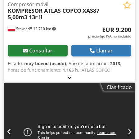
Compresor móvil
KOMPRESOR ATLAS COPCO
XAS87
5,00m3 13r !!
EUR 9.200
Stawiec
12.710 km
precio fijo IVA no incluído
Consultar
Llamar
Estado:
muy bueno (usado)
, Año de fabricación:
2013
,
horas de funcionamiento:
1.165 h
, ¡ATLAS COPCO
COMPRESOR XAS87 5,00m3 13r ! DIESEL compresor ATLAS
COPCO XAS87 máquina después del servicio Djdpstu E
Clasificado
Eyjfx Ad Iowa Datos técnicos: capacidad 5.00 m3/min;
presión de trabajo 7 Bar; año de producción 2013; motor;
KUBOTA ¡¡¡kilometraje 1165h!!! compresor totalmente
operativo, listo para trabajar, damos una garantía precio
neto: 39800 zł precio bruto: 48954 zł A continuación se
muestra un enlace a un video que muestra el trabajo de la
máquina