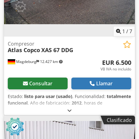
1
/
7
Compresor
Atlas Copco
XAS 67 DDG
EUR 6.500
Magdeburg
12.427 km
VB IVA no incluído
Consultar
Llamar
Estado:
listo para usar (usado)
, Funcionalidad:
totalmente
funcional
, Año de fabricación:
2012
, horas de
funcionamiento:
1.680 h
, Compresor Atlas Copco XAS 67
DDG, año de fabricación 2012, 1680 horas de servicio,
Clasificado
caudal volumétrico 3,5 m³, potencia de emergencia 12,5
Kva, conexiones 1 x 230 Volt, 2 x 400 Volt, Nº de serie
YA3062560C0250310 Dsdpfx Adou Dh Tls Iswa