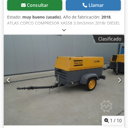
Consultar
Llamar
Estado:
muy bueno (usado)
, Año de fabricación:
2018
,
ATLAS COPCO COMPRESOR XAS58 3.0m3/min 2018r DIESEL
compresor ATLAS COPCO XAS 58 máquina después del
servicio Datos técnicos: capacidad 3.00 m3/min; presión de
Clasificado
trabajo 7 Bar; año de fabricación 2018; Motor KUBOTA
¡¡¡kilometraje 681h!!! compresor totalmente operativo
precio neto: 39500 zł precio bruto: 48585 zł Dwedpfx Aotyk
Svjd Iea A continuación se muestra un enlace a un vídeo
que muestra cómo funciona la máquina
1
/
10