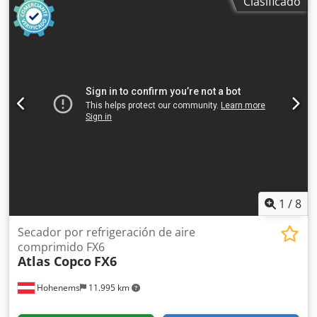
Clasificado
1
/
8
Secador por refrigeración de aire
comprimido FX6
Atlas Copco
FX6
Hohenems
11.995 km