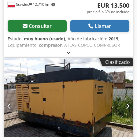
EUR 13.500
Stawiec
12.710 km
precio fijo IVA no incluído
Consultar
Llamar
Estado:
muy bueno (usado)
, Año de fabricación:
2019
,
Equipamiento:
compresor
, ATLAS COPCO COMPRESOR
XAS88 5.2m3 2019 Compresor DIESEL ATLAS COPCO XAS 88
totalmente revisado. Datos técnicos: capacidad 5.20
Clasificado
m3/min; presión de trabajo 7 Bar; año de producción 2019;
Motor KUBOTA ¡¡¡kilometraje 1519h!!! compresor
totalmente operativo Dwsdpfx Asrdf Swjd Ija precio neto:
58800 zł precio bruto: 72324 zł A continuación se muestra
un enlace a un video que muestra el trabajo de la
máquina