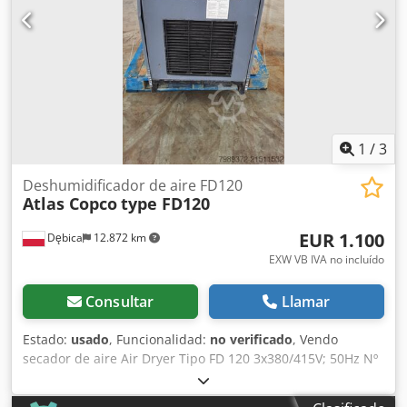
1
/
3
Deshumidificador de aire FD120
Atlas Copco
type FD120
EUR 1.100
Dębica
12.872 km
EXW VB IVA no incluído
Consultar
Llamar
Estado:
usado
, Funcionalidad:
no verificado
, Vendo
secador de aire Air Dryer Tipo FD 120 3x380/415V; 50Hz Nº
de serie: 302210 Precio neto: 1.100 euros, negociable.
Dodpjyutnpefx Ad Iowa