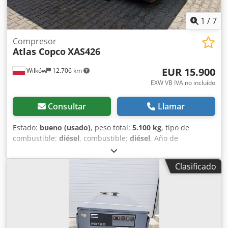
1
/
7
Compresor
Atlas Copco
XAS426
EUR 15.900
Wilków
12.706 km
EXW VB IVA no incluído
Consultar
Llamar
Estado:
bueno (usado)
, peso total:
5.100 kg
, tipo de
combustible:
diésel
, combustible:
diésel
, Año de
fabricación:
2005
, FABRICACIÓN - ATLASCOPCO TIPO -
XAS426 S/N - YA3-062854-50542371 AÑO - 2005 Dwodpfet
Clasificado
Srw Aox Ad Ioa POTENCIA (kW) - 166 BOMBA (m3/min) - 25
CIS (bar) - 7