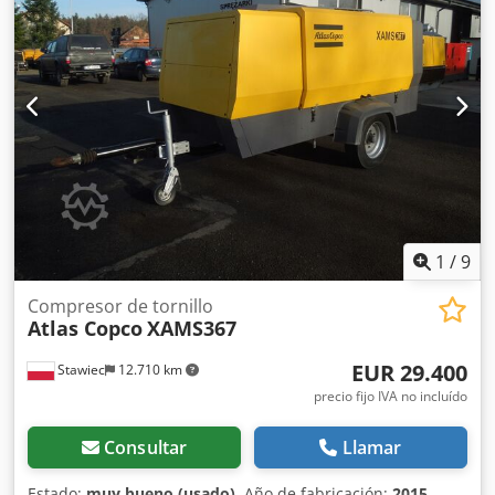
totalmente operativo, listo para trabajar, damos una
garantía precio neto: 37800 zł precio bruto: 46494 zł A
continuación se muestra un enlace a un vídeo que
muestra cómo funciona la máquina
1
/
9
Compresor de tornillo
Atlas Copco
XAMS367
EUR 29.400
Stawiec
12.710 km
precio fijo IVA no incluído
Consultar
Llamar
Estado:
muy bueno (usado)
, Año de fabricación:
2015
,