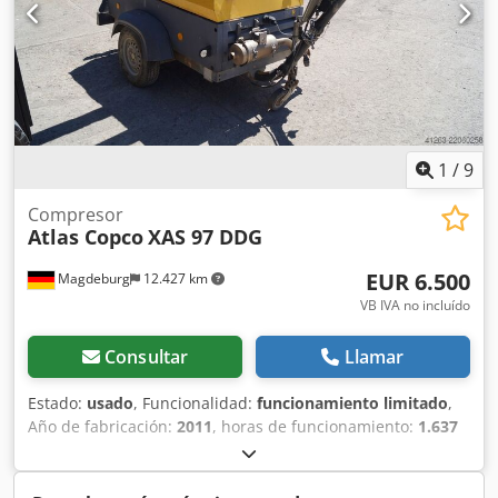
1
/
9
Compresor
Atlas Copco
XAS 97 DDG
EUR 6.500
Magdeburg
12.427 km
VB IVA no incluído
Consultar
Llamar
Estado:
usado
, Funcionalidad:
funcionamiento limitado
,
Año de fabricación:
2011
, horas de funcionamiento:
1.637
h
, Compresor Atlas Copco XAS 97 DDG, año de fabricación
2011, 1637 horas de funcionamiento, caudal 5,3 m³,
alimentación de emergencia 12,5 kVA, conexiones: 1 x 230