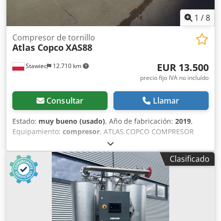
1
/
8
Compresor de tornillo
Atlas Copco
XAS88
EUR 13.500
Stawiec
12.710 km
precio fijo IVA no incluído
Consultar
Llamar
Estado:
muy bueno (usado)
, Año de fabricación:
2019
,
Equipamiento:
compresor
, ATLAS COPCO COMPRESOR
XAS88 5.2m3 2019 Compresor DIESEL ATLAS COPCO XAS 88
totalmente revisado. Datos técnicos: capacidad 5.20
Clasificado
m3/min; presión de trabajo 7 Bar; año de producción 2019;
Motor KUBOTA ¡¡¡kilometraje 1519h!!! compresor
totalmente operativo Credpfx Ajrdf Swok Esf precio neto:
58800 zł precio bruto: 72324 zł A continuación se muestra
un enlace a un video que muestra el trabajo de la
máquina