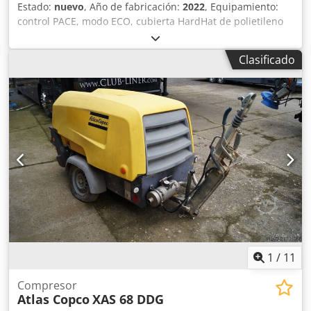
Estado:
nuevo
, Año de fabricación:
2022
, Equipamiento:
control PACE, modo ECO, cubierta HardHat de polietileno
(PE), control Xc2003 Temperatura mínima: -10 °C
Dimensiones del chasis: 4844 x 1807 x 1892 mm (largo x
Clasificado
ancho x alto) Velocidad de alivio: 1500 rpm Csdpfx Asii U R
Dsk Eorf Velocidad nominal a plena carga: 1960 rpm
Temperatura ambiente máxima: 45 °C Potencia del motor:
104 kW Caudal volumétrico (FAD): 10,9-9,7 m³/min Rango
de presión de funcionamiento: 5-14 bares Control del
compresor con regulación flexible de presión y caudal:
PACE Marca y modelo del motor: John Deere / 4045HI551
Sistema de tratamiento del aire comprimido compuesto
por: intercambiador de calor del aire comprimido,
separador de agua y filtro PD Nivel de emisiones: Etapa V
Número de cilindros: 4
1
/
11
Compresor
Atlas Copco
XAS 68 DDG