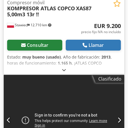
Compresor móvil
KOMPRESOR ATLAS COPCO
XAS87
5,00m3 13r !!
EUR 9.200
Stawiec
12.710 km
precio fijo IVA no incluído
Consultar
Llamar
Estado:
muy bueno (usado)
, Año de fabricación:
2013
,
horas de funcionamiento:
1.165 h
, ¡ATLAS COPCO
COMPRESOR XAS87 5,00m3 13r ! DIESEL compresor ATLAS
COPCO XAS87 máquina después del servicio Datos
Clasificado
técnicos: capacidad 5.00 m3/min; presión de trabajo 7 Bar;
año de producción 2013; motor; KUBOTA ¡¡¡kilometraje
1165h!!! compresor totalmente operativo, listo para
trabajar, damos una garantía precio neto: 39800 zł precio
bruto: 48954 zł Codpfxstu E Eyj Ak Eorf A continuación se
muestra un enlace a un video que muestra el trabajo de la
máquina