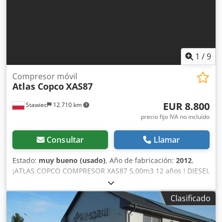
1
/
9
Compresor móvil
Atlas Copco
XAS87
EUR 8.800
Stawiec
12.710 km
precio fijo IVA no incluído
Consultar
Llamar
Estado:
muy bueno (usado)
, Año de fabricación:
2012
,
¡ATLAS COPCO COMPRESOR XAS87 5,00m3 12 años ! DIESEL
compresor ATLAS COPCO XAS87 máquina después del
servicio Cjdpfotyk Tasx Ak Ejrf Datos técnicos: capacidad
Clasificado
5.00 m3/min; presión de trabajo 7 Bar; año de producción
2012; motor; KUBOTA ¡¡¡kilometraje 1397h!!! compresor