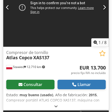
1
/
8
Compresor de tornillo
Atlas Copco
XAS137
EUR 13.700
Stawiec
12.710 km
precio fijo IVA no incluído
Consultar
Llamar
Estado:
muy bueno (usado)
, Año de fabricación:
2015
,
Compresor portátil ATLAS COPCO XAS137, máquina con
refrigerador final, revisada y en perfecto estado. Datos
técnicos: caudal: 7,70 m³/min; Crodpszky Nkjfx Ak Ejf