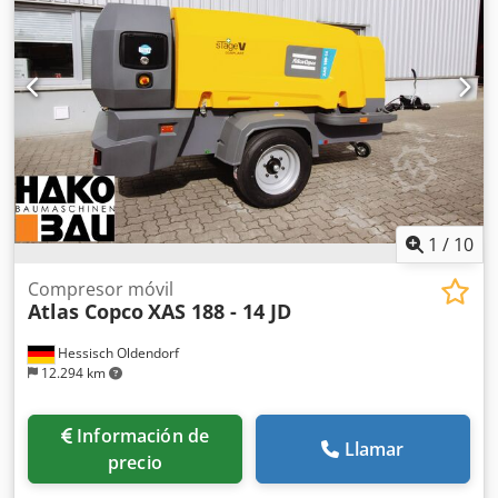
1
/
10
Compresor móvil
Atlas Copco
XAS 188 - 14 JD
Hessisch Oldendorf
12.294 km
Información de
Llamar
precio