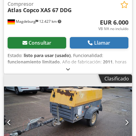
Compresor
Atlas Copco
XAS 67 DDG
EUR 6.000
Magdeburg
12.427 km
VB IVA no incluído
Consultar
Llamar
Estado:
listo para usar (usado)
, Funcionalidad:
funcionamiento limitado
, Año de fabricación:
2011
, horas
de funcionamiento:
1.192 h
, Equipamiento:
filtro de hollín
,
Compresor Atlas Copco XAS 67 DDG, año de fabricación
Clasificado
2011, 1192 horas de funcionamiento, caudal volumétrico
3,5 m³, alimentación de emergencia 12,5 kVA, conexiones 1
x 230 voltios, 2 x 400 voltios, número de serie
YA3062566B0165583, homologación disponible, el fusible
se funde al conectar la alimentación de emergencia, filtro
de hollín aguas abajo SMF-MR Cjdpjv Rbufsfx Ak Eerf