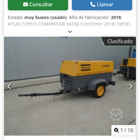
Consultar
Llamar
Estado:
muy bueno (usado)
, Año de fabricación:
2018
,
ATLAS COPCO COMPRESOR XAS58 3.0m3/min 2018r DIESEL
compresor ATLAS COPCO XAS 58 máquina después del
servicio Datos técnicos: capacidad 3.00 m3/min; Crodjtyk
Clasificado
Svspfx Ak Esf presión de trabajo 7 Bar; año de fabricación
2018; Motor KUBOTA ¡¡¡kilometraje 681h!!! compresor
totalmente operativo precio neto: 39500 zł precio bruto:
48585 zł A continuación se muestra un enlace a un vídeo
que muestra cómo funciona la máquina
1
/
10