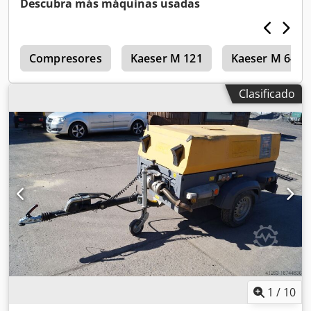
Descubra más máquinas usadas
Voltios, 2 x 400 Voltios, núm. de serie YA3062560C0262053,
ABE y homologación disponibles, un eje de torsión
doblado, falta la cubierta de la correa trapezoidal, falta la
o
rejilla del ventilador. Csdpfxezbiicj Ak Eerf
Compresores
Kaeser M 121
Kaeser M 64
Clasificado
1
/
10