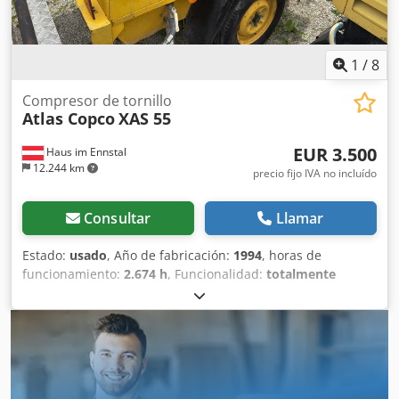
1
/
8
Compresor de tornillo
Atlas Copco
XAS 55
EUR 3.500
Haus im Ennstal
12.244 km
precio fijo IVA no incluído
Consultar
Llamar
Estado:
usado
, Año de fabricación:
1994
, horas de
funcionamiento:
2.674 h
, Funcionalidad:
totalmente
funcional
, Atlas Copco XAS 55 Compresor de obra /
Compresor de tornillo - Año 1994 - incluye accesorios
Venta comercial de un compresor móvil Atlas Copco XAS 55
en paquete completo. En venta un compresor de tornillo
fiable y robusto del reconocido fabricante Atlas Copco,
modelo XAS 55. El equipo proviene de la flota de Fischer