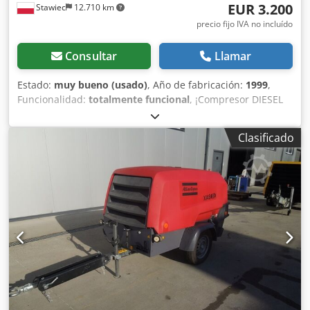
EUR 3.200
Stawiec
12.710 km
precio fijo IVA no incluído
Consultar
Llamar
Estado:
muy bueno (usado)
, Año de fabricación:
1999
,
Funcionalidad:
totalmente funcional
, ¡Compresor DIESEL
ATLAS COPCO XAS46DD después del mantenimiento!
Compresor matriculado en Polonia. Datos técnicos:
Clasificado
capacidad: 2,60 m3/min; presión de trabajo: 7 Bar; motor:
DEUTZ F2M1011 horas de funcionamiento: 1355 h!!! El
compresor está completamente operativo, listo para
trabajar, con garantía. Codox A T D Sspfx Ak Esrf Precio
neto: 13.500 PLN Precio bruto: 16.605 PLN