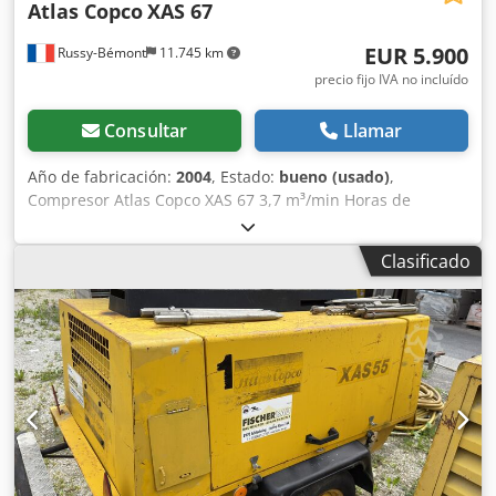
Atlas Copco
XAS 67
pregunta, póngase en contacto con nosotros
personalmente.
EUR 5.900
Russy-Bémont
11.745 km
precio fijo IVA no incluído
Consultar
Llamar
Año de fabricación:
2004
, Estado:
bueno (usado)
,
Compresor Atlas Copco XAS 67 3,7 m³/min Horas de
funcionamiento: 2.371 h Motor Deutz Tipo: diésel
Crodoiywpzopfx Ak Esf
Clasificado