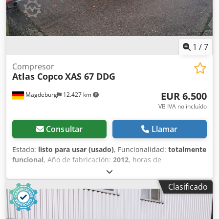
1
/
7
Compresor
Atlas Copco
XAS 67 DDG
EUR 6.500
Magdeburg
12.427 km
VB IVA no incluído
Consultar
Llamar
Estado:
listo para usar (usado)
, Funcionalidad:
totalmente
funcional
, Año de fabricación:
2012
, horas de
funcionamiento:
1.680 h
, Compresor Atlas Copco XAS 67
DDG, año de fabricación 2012, 1680 horas de servicio,
Clasificado
caudal volumétrico 3,5 m³, potencia de emergencia 12,5
Kva, conexiones 1 x 230 Volt, 2 x 400 Volt, Nº de serie
YA3062560C0250310 Crsdpfx Aeu Dh Tlek Eef