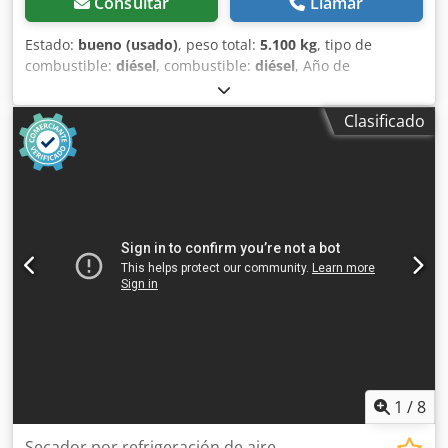
Consultar
Llamar
directamente de stock en Wettenberg.
Estado:
bueno (usado)
, peso total:
5.100 kg
, tipo de
combustible:
diésel
, combustible:
diésel
, Año de
fabricación:
2005
, FABRICACIÓN - ATLASCOPCO TIPO -
XAS426 S/N - YA3-062854-50542371 AÑO - 2005 POTENCIA
Clasificado
(kW) - 166 BOMBA (m3/min) - 25 CIS (bar) - 7 Crjdpfxet Srw
Ae Ak Esf
1
/
8
Secador por refrigeración de aire