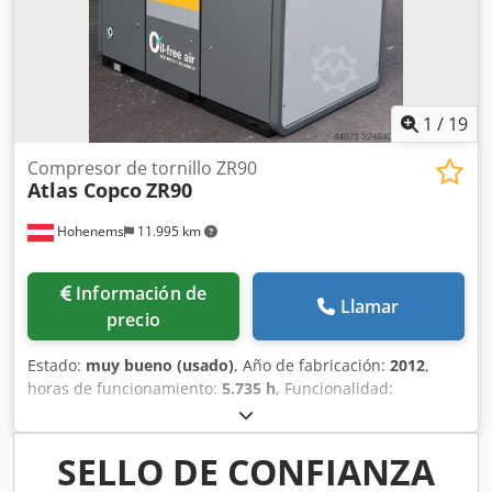
1
/
19
Compresor de tornillo ZR90
Atlas Copco
ZR90
Hohenems
11.995 km
Información de
Llamar
precio
Estado:
muy bueno (usado)
, Año de fabricación:
2012
,
horas de funcionamiento:
5.735 h
, Funcionalidad:
totalmente funcional
, Compresor de tornillo sin aceite
Atlas Copco ZR90 90 kW 7,50 bares Cedjzqvvajpfx Ak Ejrf 14
m³/min Año de fabricación: 2012 Horas de funcionamiento:
SELLO DE CONFIANZA
5735