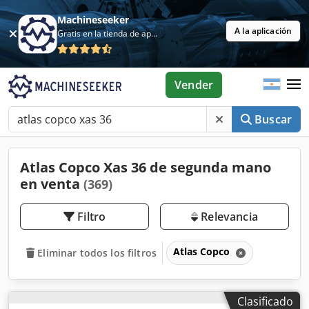
Machineseeker
A la aplicación
Gratis en la tienda de aplicaciones
Vender
Buscar
Atlas Copco Xas 36 de segunda mano
en venta
(369)
Filtro
Relevancia
Atlas Copco
Eliminar todos los filtros
Clasificado