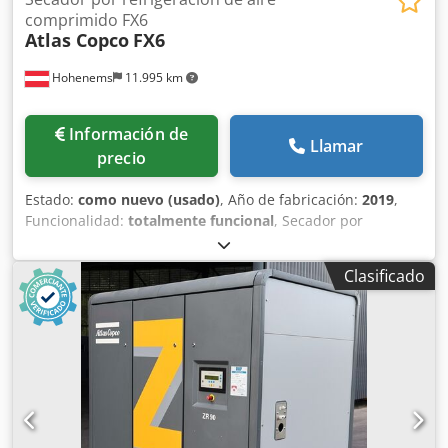
comprimido FX6
Atlas Copco
FX6
Hohenems
11.995 km
Información de
Llamar
precio
Estado:
como nuevo (usado)
, Año de fabricación:
2019
,
Funcionalidad:
totalmente funcional
, Secador por
refrigeración Atlas Copco FX6, usado 2,34 m³/min 14 bares
Año de fabricación: 2019 Credpfx Aozrtbijk Ejf
Clasificado