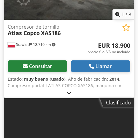
1
/
8
Compresor de tornillo
Atlas Copco
XAS186
EUR 18.900
Stawiec
12.710 km
precio fijo IVA no incluído
Consultar
Llamar
Estado:
muy bueno (usado)
, Año de fabricación:
2014
,
Compresor portátil ATLAS COPCO XAS186, máquina con
enfriador final tras servicio completo. Datos técnicos:
capacidad: 11,10 m3/min; presión de trabajo: 7 bar;
Clasificado
Codjyfnwgjpfx Ak Eorf año de fabricación: 2014 motor
DEUTZ kilometraje compresor totalmente funcional, listo
para trabajar, con garantía precio neto: 79.500 PLN precio
bruto: 97.785 PLN máquina importada en estado
impecable Enlaces de vídeo a continuación.