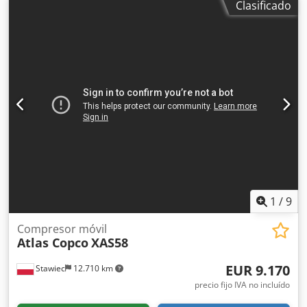
Clasificado
presión de trabajo: 7 bar; año de fabricación: 2015 motor:
KUBOTA horas de funcionamiento: 2000 h El compresor
está en perfecto estado de funcionamiento, listo para usar,
con garantía. Precio neto: 59.500 zł Precio bruto: 73.185 zł
Máquina importada en condiciones óptimas. A
continuación, se adjuntan enlaces a vídeos.
1
/
9
Compresor móvil
Atlas Copco
XAS58
EUR 9.170
Stawiec
12.710 km
precio fijo IVA no incluído