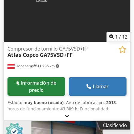
1
/
12
Compresor de tornillo GA75VSD+FF
Atlas Copco
GA75VSD+FF
Hohenems
11.995 km
Información de
Llamar
precio
Estado:
muy bueno (usado)
, Año de fabricación:
2018
,
horas de funcionamiento:
43.309 h
, Funcionalidad:
totalmente funcional
, Compresor de tornillo Atlas Copco
GA75VSD+FF Inversor y secador integrados 75 kW 12,75 bar
Clasificado
15,50 m³/min Año de fabricación: 2018 Cedpfxozp Urws Ak
Ejrf Horas de funcionamiento: 43.309