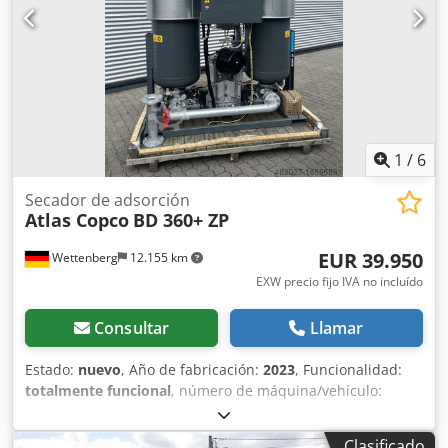
1
/
6
Secador de adsorción
Atlas Copco
BD 360+ ZP
EUR 39.950
Wettenberg
12.155 km
EXW precio fijo IVA no incluído
Consultar
Llamar
Estado:
nuevo
, Año de fabricación:
2023
, Funcionalidad:
totalmente funcional
, número de máquina/vehículo:
APF271056
, ancho total:
960 mm
, longitud total:
1.770
mm
, altura total:
2.590 mm
, peso total:
1.720 kg
, presión
Clasificado