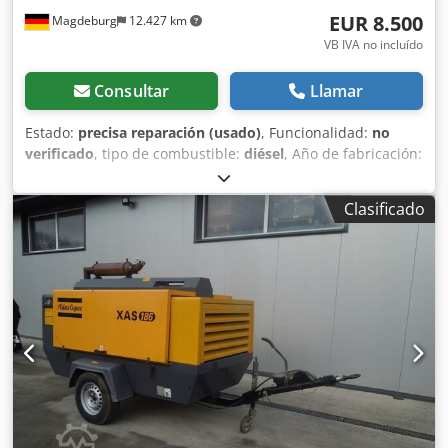
EUR 8.500
Magdeburg
12.427 km
VB IVA no incluído
Consultar
Llamar
Estado:
precisa reparación (usado)
, Funcionalidad:
no
verificado
, tipo de combustible:
diésel
, Año de fabricación:
2017
, horas de funcionamiento:
1.154 h
, Compresor Atlas
Copco XAS 68 DDG, año de fabricación 2017, 1.154 horas
Clasificado
de funcionamiento, caudal 3,5 m³, potencia de emergencia
12,5 kVA, conexiones: 1 x 230 voltios, 2 x 400 voltios, núm.
de serie YA3064303H0461812, eje doblado, el compresor
funciona correctamente por lo demás, ABE/registro
disponible. Cedpfey Aktasx Ak Eerf