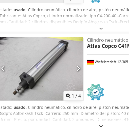
Estado:
usado
, Cilindro neumático, cilindro de aire, pistón neumáti
-Fabricante: Atlas Copco, cilindro normalizado tipo C4-200-40 -Carr
mm -Cantidad: 2 cilindros disponibles Dedpfx Ahsgrzvko Tsck -Prec
320/280/A470 mm -Peso total: 34 kg/unidad
Cilindro neumático
Atlas Copco
C41
Wiefelstede
12.305
1
/
4
Estado:
usado
, Cilindro neumático, cilindro de aire, pistón neumáti
Dsdpfx Aofbnkash Tsck -Carrera: 250 mm -Diámetro del pistón: 40 mm
16 mm -Precio: por unidad -Cantidad: 2 unidades -Dimensiones: 4