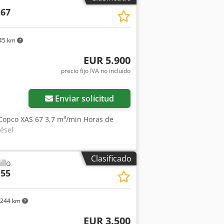
contacto con nosotros personalmente.
 67
45 km
EUR 5.900
precio fijo IVA no incluído
Enviar solicitud
 Copco XAS 67 3,7 m³/min Horas de
ésel
Clasificado
llo
 55
.244 km
EUR 3.500