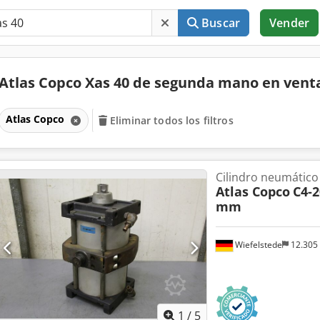
Buscar
Vender
Atlas Copco Xas 40 de segunda mano en ven
Atlas Copco
Eliminar todos los filtros
Cilindro neumático
Atlas Copco
C4-2
mm
Wiefelstede
12.305
1
/
5