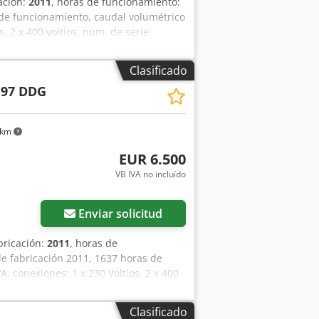
ación:
2011
, horas de funcionamiento:
serva y prueba. Visita y prueba de
de funcionamiento, caudal volumétrico
 previa cita.
, 2 x 400 voltios, núm. de serie
Dodpezbiivofx Ah Teck
Clasificado
 97 DDG
 km
EUR 6.500
VB IVA no incluído
Enviar solicitud
bricación:
2011
, horas de
e fabricación 2011, 1637 horas de
, conexiones: 1 x 230 Voltios, 2 x 400
onibles, un eje de torsión doblado,
dor. Dedpfx Ajzbiiceh Tjck
Clasificado