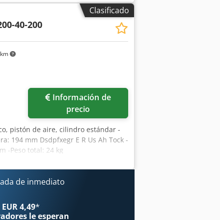
Clasificado
200-40-200
 km
Información de
precio
o, pistón de aire, cilindro estándar -
rera: 194 mm Dsdpfxegr E R Us Ah Tock -
 -Peso total: 24 kg
ada de inmediato
 EUR 4,49
*
radores
le esperan