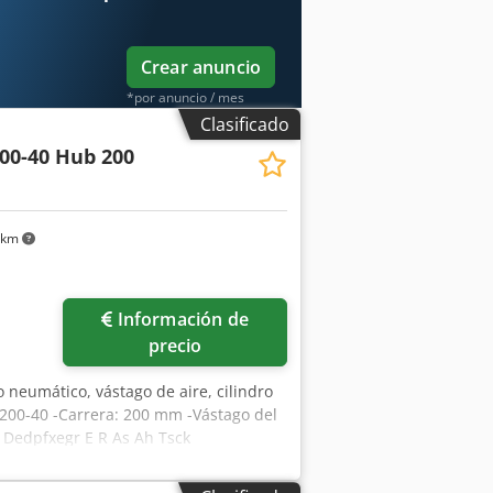
Crear anuncio
*por anuncio / mes
Clasificado
00-40 Hub 200
 km
Información de
precio
o neumático, vástago de aire, cilindro
-200-40 -Carrera: 200 mm -Vástago del
 Dedpfxegr E R As Ah Tsck