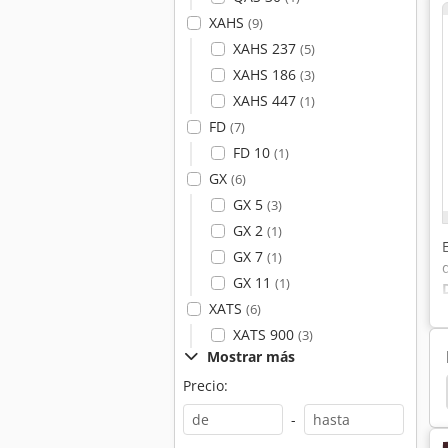
XAHS
(9)
XAHS 237
(5)
XAHS 186
(3)
XAHS 447
(1)
FD
(7)
FD 10
(1)
GX
(6)
GX 5
(3)
GX 2
(1)
GX 7
(1)
GX 11
(1)
XATS
(6)
XATS 900
(3)
Mostrar más
Precio:
sor Tipo Tornillo
Msk De Compresor De Tornillo
-