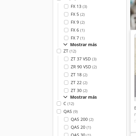
FX 13
(3)
FX 5
(2)
FX 9
(2)
FX 6
(1)
FX 7
(1)
Mostrar más
ZT
(12)
ZT 37 VSD
(3)
ZR 90 VSD
(2)
ZT 18
(2)
ZT 22
(2)
ZT 30
(2)
Mostrar más
C
(12)
QAS
(9)
QAS 200
(2)
QAS 20
(1)
QAS 30
(1)