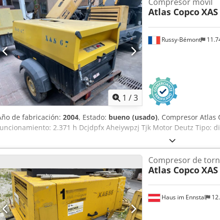
Compresor móvil
prevista para mayo de 2026 Si tiene alguna pregunta, póngase en 
Atlas Copco
XAS
Russy-Bémont
11.7
1
/
3
Año de fabricación:
2004
, Estado:
bueno (usado)
, Compresor Atlas
funcionamiento: 2.371 h Dcjdpfx Aheiywpzj Tjk Motor Deutz Tipo: di
Compresor de torni
Atlas Copco
XAS
Haus im Ennstal
12