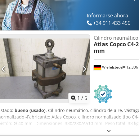
Informarse ahora
+34 911 433 456
Cilindro neumático
Atlas Copco
C4-2
mm
Wiefelstede
12.306
1
/
5
Estado:
bueno (usado)
, Cilindro neumático, cilindro de aire, vástag
normalizado -Fabricante: Atlas Copco, cilindro normalizado tipo C4
pistón: Ø 40 mm -Dimensiones: 330/280/A510 mm -Peso total: 33 kg