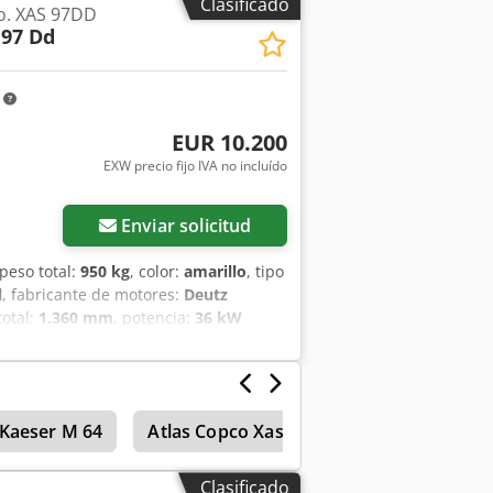
Clasificado
o. XAS 97DD
 97 Dd
m
EUR 10.200
EXW precio fijo IVA no incluído
Enviar solicitud
 peso total:
950 kg
, color:
amarillo
, tipo
l
, fabricante de motores:
Deutz
total:
1.360 mm
, potencia:
36 kW
to:
7 bar
, presión (mín.):
4 bar
, presión
as de funcionamiento:
1.190 h
, próxima
99
, Equipamiento:
UVV
, - Capó y
de inercia y de estacionamiento con
Kaeser M 64
Atlas Copco Xas 45
Compresores de 
Dedpfx Ahotwz Ezj Tjck - Opción de
ica para automóvil, dispositivo de
ón conforme a la Directiva 87/404/CEE
Clasificado