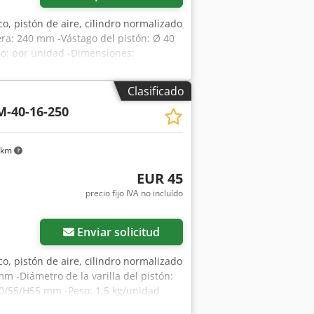
co, pistón de aire, cilindro normalizado
era: 240 mm -Vástago del pistón: Ø 40
io: por unidad -Dimensiones:
Clasificado
M-40-16-250
 km
EUR 45
precio fijo IVA no incluído
Enviar solicitud
co, pistón de aire, cilindro normalizado
 -Diámetro de la varilla del pistón:
10/55/H55 mm -Peso: 1,5 kg/unidad