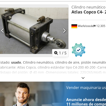
Cilindro neumático
Atlas Copco
C4- 
Wiefelstede
12.305
1
/
5
Estado:
usado
, Cilindro neumático, cilindro de aire, pistón neumátic
Fabricante: Atlas Copco, cilindro estándar tipo C4-200 40-200 -Car
Vástago del pistón: Ø 40 mm -Dimensiones totales: 220/265/A645 mm
Vender maquinaria us
Anuncie ahora desde
11 millones de comp