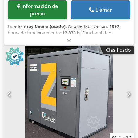
Información de
Llamar
precio
Estado:
muy bueno (usado)
, Año de fabricación:
1997
,
horas de funcionamiento:
12.873 h
, Funcionalidad:
totalmente funcional
, peso total:
4.800 kg
, tipo de
combustible:
diésel
, potencia nominal (aparente):
300 kVA
,
Clasificado
fabricante de motores:
DETROIT DIESEL
, tipo de
refrigeración:
agua
, ATLAS COPCO QAS 338 GD, KWA 300,
año 1997, horas 12873, motor DETROIT DIESEL S60,
refrigeración por agua, peso 4800 kg. Dwedpfsztpm Dex
Amgsa
1
/
19