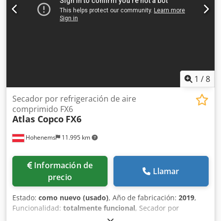
1
/
8
Secador por refrigeración de aire
comprimido FX6
Atlas Copco
FX6
Hohenems
11.995 km
Información de
Llamar
precio
Estado:
como nuevo (usado)
, Año de fabricación:
2019
,
Funcionalidad:
totalmente funcional
, Secador por
refrigeración Atlas Copco FX6, usado 2,34 m³/min 14 bares