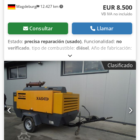
EUR 8.500
Magdeburg
12.427 km
VB IVA no incluído
Consultar
Llamar
Estado:
precisa reparación (usado)
, Funcionalidad:
no
verificado
, tipo de combustible:
diésel
, Año de fabricación:
2017
, horas de funcionamiento:
1.154 h
, Compresor Atlas
Copco XAS 68 DDG, año de fabricación 2017, 1.154 horas
Clasificado
de funcionamiento, caudal 3,5 m³, potencia de emergencia
12,5 kVA, conexiones: 1 x 230 voltios, 2 x 400 voltios, núm.
de serie YA3064303H0461812, eje doblado, el compresor
funciona correctamente por lo demás, ABE/registro
disponible. Dsdoy Aktaopfx Amgjwa