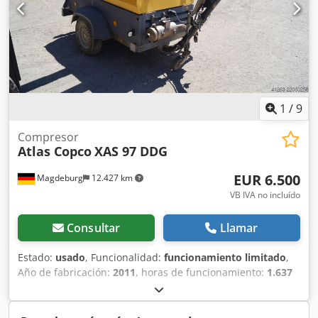
1
/
9
Compresor
Atlas Copco
XAS 97 DDG
EUR 6.500
Magdeburg
12.427 km
VB IVA no incluído
Consultar
Llamar
Estado:
usado
, Funcionalidad:
funcionamiento limitado
,
Año de fabricación:
2011
, horas de funcionamiento:
1.637
h
, Compresor Atlas Copco XAS 97 DDG, año de fabricación
2011, 1637 horas de funcionamiento, caudal 5,3 m³,
alimentación de emergencia 12,5 kVA, conexiones: 1 x 230