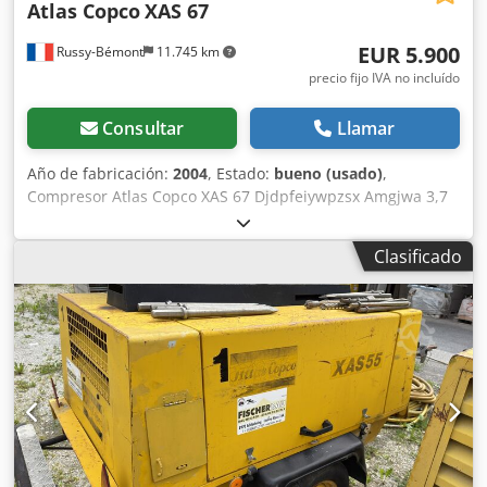
Atlas Copco
XAS 67
póngase en contacto con nosotros personalmente.
EUR 5.900
Russy-Bémont
11.745 km
precio fijo IVA no incluído
Consultar
Llamar
Año de fabricación:
2004
, Estado:
bueno (usado)
,
Compresor Atlas Copco XAS 67 Djdpfeiywpzsx Amgjwa 3,7
m³/min Horas de funcionamiento: 2.371 h Motor Deutz
Tipo: diésel
Clasificado