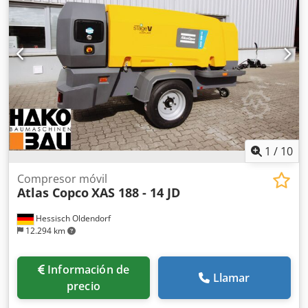
1
/
10
Compresor móvil
Atlas Copco
XAS 188 - 14 JD
Hessisch Oldendorf
12.294 km
Información de
Llamar
precio