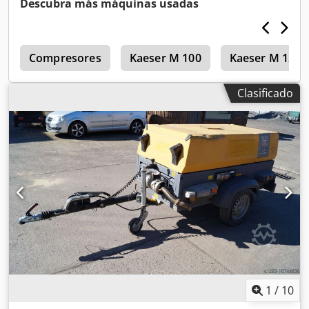
Descubra más máquinas usadas
Voltios, 2 x 400 Voltios, núm. de serie YA3062560C0262053,
ABE y homologación disponibles, un eje de torsión
doblado, falta la cubierta de la correa trapezoidal, falta la
o
rejilla del ventilador. Dsdjzbiicepfx Amgewa
Compresores
Kaeser M 100
Kaeser M 121
Clasificado
1
/
10