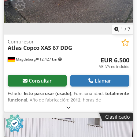
1
/
7
Compresor
Atlas Copco
XAS 67 DDG
EUR 6.500
Magdeburg
12.427 km
VB IVA no incluído
Consultar
Llamar
Estado:
listo para usar (usado)
, Funcionalidad:
totalmente
funcional
, Año de fabricación:
2012
, horas de
funcionamiento:
1.680 h
, Compresor Atlas Copco XAS 67
DDG, año de fabricación 2012, 1680 horas de servicio,
Clasificado
caudal volumétrico 3,5 m³, potencia de emergencia 12,5
Kva, conexiones 1 x 230 Volt, 2 x 400 Volt, Nº de serie
YA3062560C0250310 Dodpfou Dh Tlsx Amgjwa