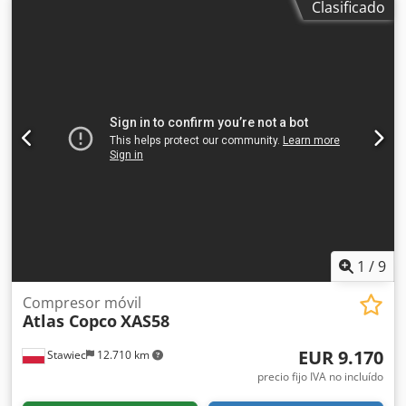
Clasificado
Djdezky Nkspfx Amgewa año de fabricación: 2015 motor:
KUBOTA horas de funcionamiento: 2000 h El compresor
está en perfecto estado de funcionamiento, listo para usar,
con garantía. Precio neto: 59.500 zł Precio bruto: 73.185 zł
Máquina importada en condiciones óptimas. A
continuación, se adjuntan enlaces a vídeos.
1
/
9
Compresor móvil
Atlas Copco
XAS58
EUR 9.170
Stawiec
12.710 km
precio fijo IVA no incluído