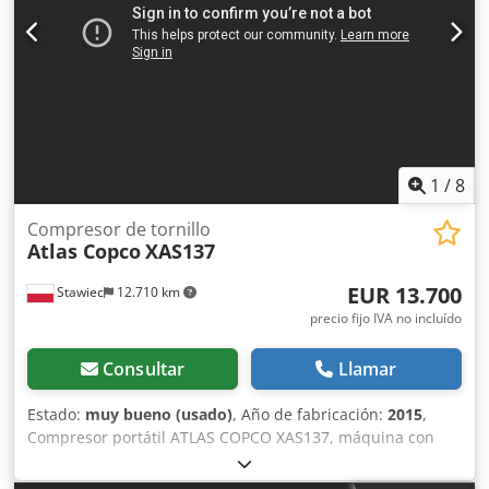
1
/
8
Compresor de tornillo
Atlas Copco
XAS137
EUR 13.700
Stawiec
12.710 km
precio fijo IVA no incluído
Consultar
Llamar
Estado:
muy bueno (usado)
, Año de fabricación:
2015
,
Compresor portátil ATLAS COPCO XAS137, máquina con
refrigerador final, revisada y en perfecto estado. Datos
técnicos: caudal: 7,70 m³/min; presión de trabajo: 7 bar;