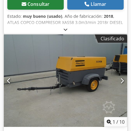
Consultar
Llamar
Estado:
muy bueno (usado)
, Año de fabricación:
2018
,
ATLAS COPCO COMPRESOR XAS58 3.0m3/min 2018r DIESEL
compresor ATLAS COPCO XAS 58 máquina después del
servicio Datos técnicos: capacidad 3.00 m3/min; presión de
Clasificado
trabajo 7 Bar; año de fabricación 2018; Motor KUBOTA
¡¡¡kilometraje 681h!!! compresor totalmente operativo
precio neto: 39500 zł Dwodpfotyk Svex Amgja precio bruto:
48585 zł A continuación se muestra un enlace a un vídeo
que muestra cómo funciona la máquina
1
/
10