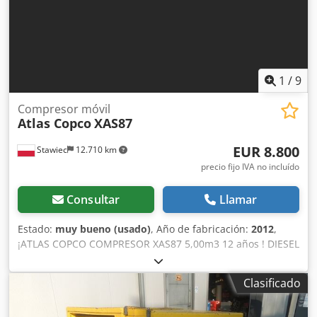
1
/
9
Compresor móvil
Atlas Copco
XAS87
EUR 8.800
Stawiec
12.710 km
precio fijo IVA no incluído
Consultar
Llamar
Estado:
muy bueno (usado)
, Año de fabricación:
2012
,
¡ATLAS COPCO COMPRESOR XAS87 5,00m3 12 años ! DIESEL
compresor ATLAS COPCO XAS87 máquina después del
servicio Datos técnicos: capacidad 5.00 m3/min; presión de
Clasificado
trabajo 7 Bar; año de producción 2012; motor; KUBOTA
¡¡¡kilometraje 1397h!!! Dsdjtyk Taopfx Amgswa compresor