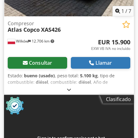
1
/
7
Compresor
Atlas Copco
XAS426
EUR 15.900
Wilków
12.706 km
EXW VB IVA no incluído
Consultar
Llamar
Estado:
bueno (usado)
, peso total:
5.100 kg
, tipo de
combustible:
diésel
, combustible:
diésel
, Año de
fabricación:
2005
, FABRICACIÓN - ATLASCOPCO TIPO -
XAS426 S/N - YA3-062854-50542371 AÑO - 2005 POTENCIA
Clasificado
(kW) - 166 BOMBA (m3/min) - 25 CIS (bar) - 7 Dwodpfx Ast
Srw Aemgea