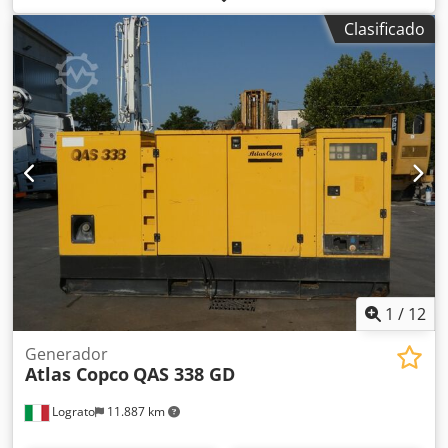
Año de fabricación: 2019 Dwodpfxjzrtbio Amgoa
Clasificado
1
/
12
Generador
Atlas Copco
QAS 338 GD
Lograto
11.887 km