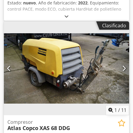
Estado:
nuevo
, Año de fabricación:
2022
, Equipamiento:
control PACE, modo ECO, cubierta HardHat de polietileno
(PE), control Xc2003 Temperatura mínima: -10 °C Dwedpfx
Aoii U R Demgsa Dimensiones del chasis: 4844 x 1807 x
Clasificado
1892 mm (largo x ancho x alto) Velocidad de alivio: 1500
rpm Velocidad nominal a plena carga: 1960 rpm
Temperatura ambiente máxima: 45 °C Potencia del motor:
104 kW Caudal volumétrico (FAD): 10,9-9,7 m³/min Rango
de presión de funcionamiento: 5-14 bares Control del
compresor con regulación flexible de presión y caudal:
PACE Marca y modelo del motor: John Deere / 4045HI551
Sistema de tratamiento del aire comprimido compuesto
por: intercambiador de calor del aire comprimido,
separador de agua y filtro PD Nivel de emisiones: Etapa V
Número de cilindros: 4
1
/
11
Compresor
Atlas Copco
XAS 68 DDG