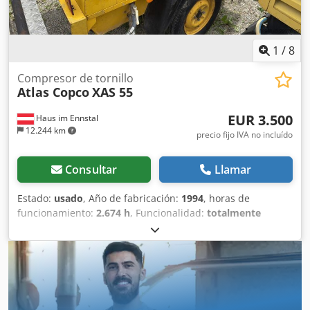
1
/
8
Compresor de tornillo
Atlas Copco
XAS 55
EUR 3.500
Haus im Ennstal
12.244 km
precio fijo IVA no incluído
Consultar
Llamar
Estado:
usado
, Año de fabricación:
1994
, horas de
funcionamiento:
2.674 h
, Funcionalidad:
totalmente
funcional
, Atlas Copco XAS 55 Compresor de obra /
Compresor de tornillo - Año 1994 - incluye accesorios
Venta comercial de un compresor móvil Atlas Copco XAS 55
en paquete completo. En venta un compresor de tornillo
fiable y robusto del reconocido fabricante Atlas Copco,
modelo XAS 55. El equipo proviene de la flota de Fischer