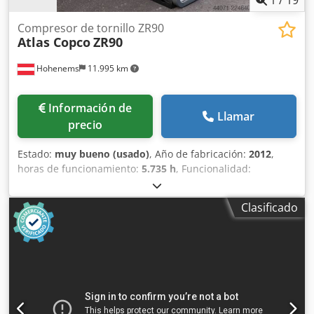
Compresor de tornillo ZR90
Atlas Copco
ZR90
Hohenems
11.995 km
Información de
Llamar
precio
Estado:
muy bueno (usado)
, Año de fabricación:
2012
,
horas de funcionamiento:
5.735 h
, Funcionalidad:
totalmente funcional
, Compresor de tornillo sin aceite
Atlas Copco ZR90 90 kW 7,50 bares 14 m³/min Año de
Clasificado
fabricación: 2012 Horas de funcionamiento: 5735
Djdozqvvajpfx Amgowa