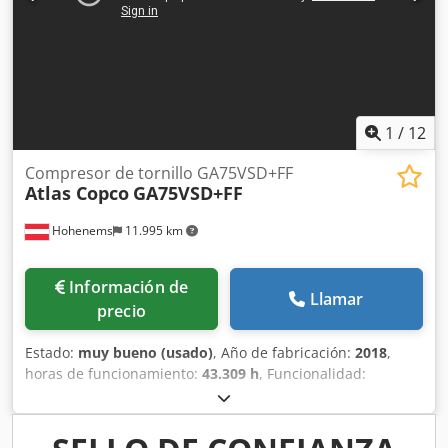
1
/
12
Compresor de tornillo GA75VSD+FF
Atlas Copco
GA75VSD+FF
Hohenems
11.995 km
Información de
Llamar
precio
Estado:
muy bueno (usado)
, Año de fabricación:
2018
,
horas de funcionamiento:
43.309 h
, Funcionalidad:
totalmente funcional
, Compresor de tornillo Atlas Copco
GA75VSD+FF Inversor y secador integrados 75 kW Dwodpfx
Amjzp Urwegsa 12,75 bar 15,50 m³/min Año de fabricación: