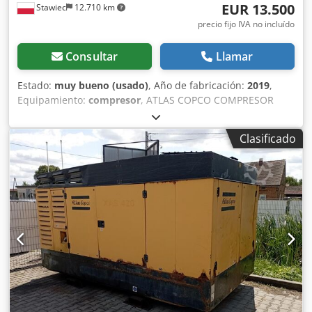
EUR 13.500
Stawiec
12.710 km
precio fijo IVA no incluído
Consultar
Llamar
Estado:
muy bueno (usado)
, Año de fabricación:
2019
,
Equipamiento:
compresor
, ATLAS COPCO COMPRESOR
XAS88 5.2m3 2019 Compresor DIESEL ATLAS COPCO XAS 88
totalmente revisado. Dwsdpfxjrdf Swj Amgsa Datos
Clasificado
técnicos: capacidad 5.20 m3/min; presión de trabajo 7 Bar;
año de producción 2019; Motor KUBOTA ¡¡¡kilometraje
1519h!!! compresor totalmente operativo precio neto:
58800 zł precio bruto: 72324 zł A continuación se muestra
un enlace a un video que muestra el trabajo de la
máquina