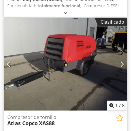
Funcionalidad:
totalmente funcional
, ¡Compresor DIESEL
ATLAS COPCO XAS46DD después del mantenimiento!
Compresor matriculado en Polonia. Datos técnicos:
Clasificado
capacidad: 2,60 m3/min; presión de trabajo: 7 Bar; motor:
DEUTZ F2M1011 horas de funcionamiento: 1355 h!!! El
compresor está completamente operativo, listo para
trabajar, con garantía. Precio neto: 13.500 PLN Dodpfx
Amsx A T D Sjgewa Precio bruto: 16.605 PLN
1
/
8
Compresor de tornillo
Atlas Copco
XAS88