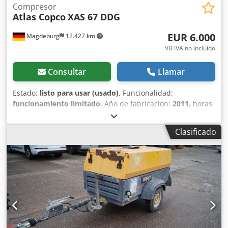
Compresor
Atlas Copco
XAS 67 DDG
EUR 6.000
Magdeburg
12.427 km
VB IVA no incluído
Consultar
Llamar
Estado:
listo para usar (usado)
, Funcionalidad:
funcionamiento limitado
, Año de fabricación:
2011
, horas
de funcionamiento:
1.192 h
, Equipamiento:
filtro de hollín
,
Compresor Atlas Copco XAS 67 DDG, año de fabricación
Clasificado
2011, 1192 horas de funcionamiento, caudal volumétrico
3,5 m³, alimentación de emergencia 12,5 kVA, conexiones 1
x 230 voltios, 2 x 400 voltios, número de serie
YA3062566B0165583, homologación disponible, el fusible
se funde al conectar la alimentación de emergencia, filtro
de hollín aguas abajo SMF-MR Dwodpfx Ajv Rbufsmgja