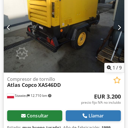
totalmente operativo, listo para trabajar, damos una
garantía precio neto: 37800 zł precio bruto: 46494 zł A
continuación se muestra un enlace a un vídeo que
muestra cómo funciona la máquina
1
/
9
Compresor de tornillo
Atlas Copco
XAS46DD
EUR 3.200
Stawiec
12.710 km
precio fijo IVA no incluído
Consultar
Llamar
Estado:
muy bueno (usado)
, Año de fabricación:
1999
,