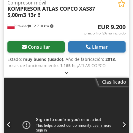
Compresor móvil
KOMPRESOR ATLAS COPCO
XAS87
5,00m3 13r !!
EUR 9.200
Stawiec
12.710 km
precio fijo IVA no incluído
Consultar
Llamar
Estado:
muy bueno (usado)
, Año de fabricación:
2013
,
horas de funcionamiento:
1.165 h
, ¡ATLAS COPCO
COMPRESOR XAS87 5,00m3 13r ! DIESEL compresor ATLAS
COPCO XAS87 máquina después del servicio Datos
Clasificado
técnicos: capacidad 5.00 m3/min; presión de trabajo 7 Bar;
año de producción 2013; motor; KUBOTA ¡¡¡kilometraje
1165h!!! Djdpfxjtu E Eyo Amgswa compresor totalmente
operativo, listo para trabajar, damos una garantía precio
neto: 39800 zł precio bruto: 48954 zł A continuación se
muestra un enlace a un video que muestra el trabajo de la
máquina