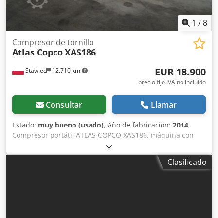
1
/
8
Compresor de tornillo
Atlas Copco
XAS186
EUR 18.900
Stawiec
12.710 km
precio fijo IVA no incluído
Consultar
Llamar
Estado:
muy bueno (usado)
, Año de fabricación:
2014
,
Compresor portátil ATLAS COPCO XAS186, máquina con
enfriador final tras servicio completo. Djdjyfnwgjpfx
Amgowa Datos técnicos: capacidad: 11,10 m3/min; presión
Clasificado
de trabajo: 7 bar; año de fabricación: 2014 motor DEUTZ
kilometraje compresor totalmente funcional, listo para
trabajar, con garantía precio neto: 79.500 PLN precio
bruto: 97.785 PLN máquina importada en estado
impecable Enlaces de vídeo a continuación.