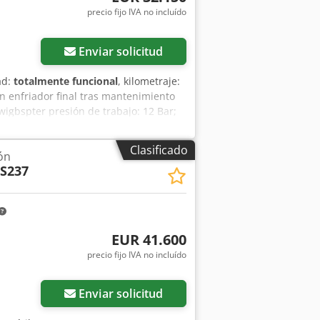
precio fijo IVA no incluído
Enviar solicitud
ad:
totalmente funcional
, kilometraje:
 enfriador final tras mantenimiento
igbspter presión de trabajo: 12 Bar;
presor totalmente funcional, listo
le!
Clasificado
ón
S237
EUR 41.600
precio fijo IVA no incluído
Enviar solicitud