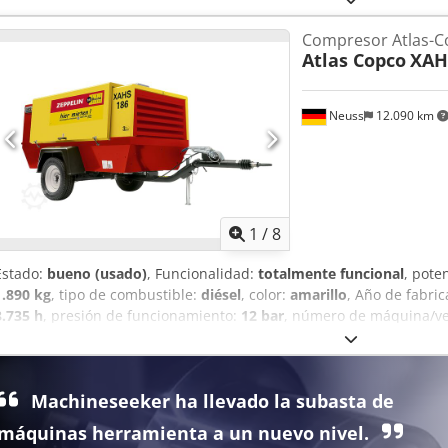
de funcionamiento y listo para su uso. Se ofrece con garantía. Preci
Compresor Atlas-C
117.465 PLN La máquina se encuentra en condiciones óptimas. A co
Atlas Copco
XAH
vídeos.
Neuss
12.090 km
1
/
8
Estado:
bueno (usado)
, Funcionalidad:
totalmente funcional
, pote
1.890 kg
, tipo de combustible:
diésel
, color:
amarillo
, Año de fabri
3.735 h
, presión de funcionamiento:
12 bar
, número de máquina/ve
antirretorno instalada - Cuerpo con recubrimiento de polvo - Dispo
con anilla de remolque DIN para camiones o acoplamiento para vehí
estacionamiento con función de marcha atrás automática Más inform
Machineseeker ha llevado la subasta de
Dksdsu A Tq Hepfx Aptsr
máquinas herramienta a un nuevo nivel.