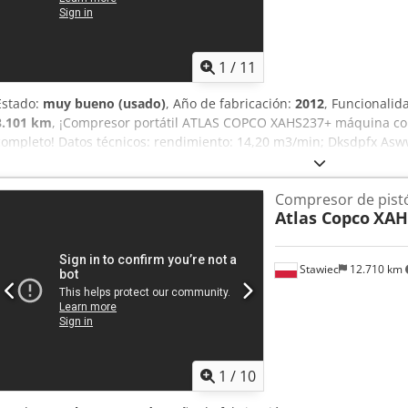
1
/
11
Estado:
muy bueno (usado)
, Año de fabricación:
2012
, Funcionalid
3.101 km
, ¡Compresor portátil ATLAS COPCO XAHS237+ máquina con
completo! Datos técnicos: rendimiento: 14,20 m3/min; Dksdpfx Asww
año de fabricación: 2012; motor DEUTZ horas de trabajo: 2048h Com
para trabajar, con garantía ¡Máquina importada en estado impecab
Compresor de pist
Atlas Copco
XAH
Stawiec
12.710 km
1
/
10