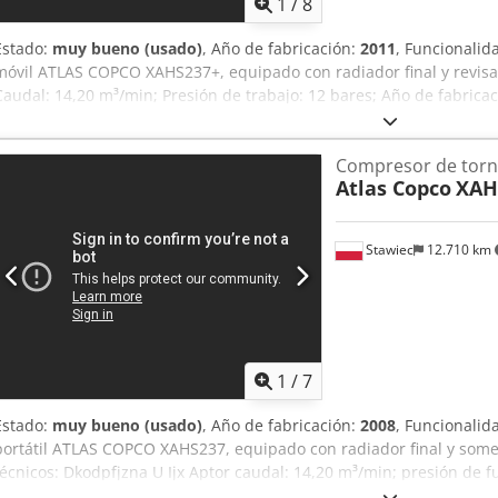
1
/
8
Estado:
muy bueno (usado)
, Año de fabricación:
2011
, Funcionalid
móvil ATLAS COPCO XAHS237+, equipado con radiador final y revisa
Caudal: 14,20 m³/min; Presión de trabajo: 12 bares; Año de fabrica
funcionamiento: 1752 h El compresor está en perfecto estado de fun
garantía. Dodeznba Ejpfx Aptskr Precio neto: 119.500 PLN Precio b
Compresor de torni
encuentra en condiciones óptimas. A continuación, se incluyen los e
Atlas Copco
XAH
Stawiec
12.710 km
1
/
7
Estado:
muy bueno (usado)
, Año de fabricación:
2008
, Funcionalid
portátil ATLAS COPCO XAHS237, equipado con radiador final y some
técnicos: Dkodpfjzna U Ijx Aptor caudal: 14,20 m³/min; presión de 
fabricación: 2008; motor: CAT6.6; horas de funcionamiento: 2969 h.