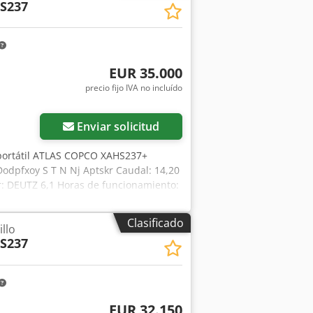
S237
EUR 35.000
precio fijo IVA no incluído
Enviar solicitud
portátil ATLAS COPCO XAHS237+
Dodpfxoy S T N Nj Aptskr Caudal: 14,20
or: DEUTZ 6,1 Horas de funcionamiento:
ar y con garantía. Precio neto:
o impecable. A continuación, enlaces
Clasificado
llo
S237
EUR 32.150