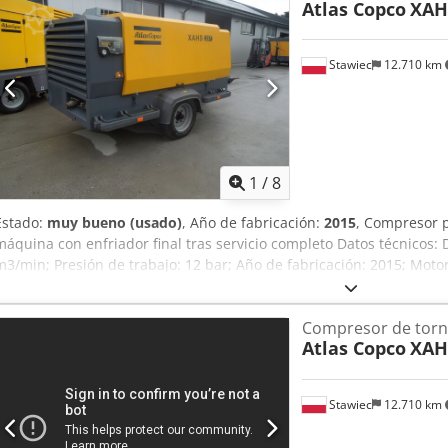
Atlas Copco
XAH
Stawiec
12.710 km
1
/
8
Estado:
muy bueno (usado)
, Año de fabricación:
2015
, Compresor 
máquina con enfriador final tras servicio completo Datos técnicos: 
m3/min; Presión de trabajo: 12 bar; Año de fabricación: 2015; Mot
1804 h El compresor está completamente operativo, listo para trabaj
148.500 PLN Precio bruto: 182.655 PLN Máquina importada en estad
Compresor de torni
a videos.
Atlas Copco
XAH
Stawiec
12.710 km