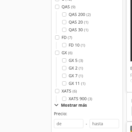
QAS
(9)
QAS 200
(2)
QAS 20
(1)
QAS 30
(1)
FD
(7)
FD 10
(1)
GX
(6)
GX 5
(3)
GX 2
(1)
GX 7
(1)
GX 11
(1)
XATS
(6)
XATS 900
(3)
Mostrar más
De Pistón De Elevación
Pistones
Compresor
Precio:
-