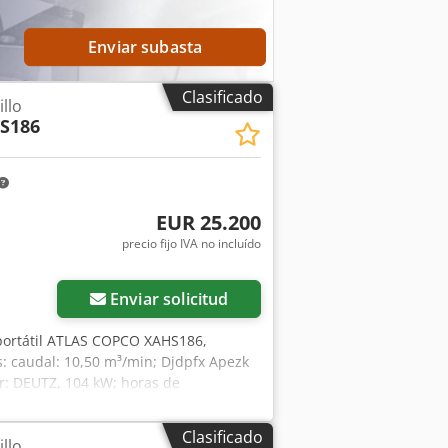
Enviar subasta
Clasificado
llo
S186
EUR 25.200
precio fijo IVA no incluído
Enviar solicitud
portátil ATLAS COPCO XAHS186,
s: caudal: 10,50 m³/min; Djdpfx Apezk
or: DEUTZ, 104 kW; horas de
ncionamiento, listo para su uso y
85 PLN La máquina se encuentra en
Clasificado
llo
para su registro. A continuación, se