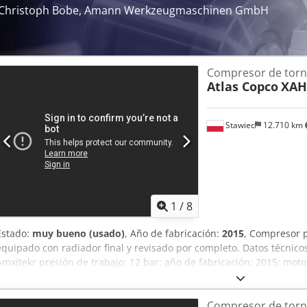
Christoph Bobe, Amann Werkzeugmaschinen GmbH
Compresor de torni
Atlas Copco
XAH
Stawiec
12.710 km
1
/
8
Estado:
muy bueno (usado)
, Año de fabricación:
2015
, Compresor 
equipado con radiador final y revisado por completo. Datos técnico
Amxjtekr presión de trabajo: 12 bar; año de fabricación: 2015; mot
funcionamiento: 2016 h. El compresor está en perfecto estado de fu
cuenta con garantía. Precio neto: 109.500 PLN Precio bruto: 134.6
Compresor de torni
perfectas condiciones y se entrega con la documentación necesaria 