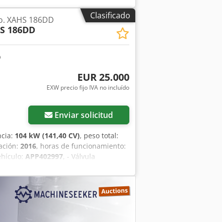
o neto: 95.500 PLN Precio bruto:
Clasificado
o. XAHS 186DD
ntinuación, se incluyen enlaces a
S 186DD
EUR 25.000
EXW precio fijo IVA no incluído
Enviar solicitud
ncia:
104 kW (141,40 CV)
, peso total:
cación:
2016
, horas de funcionamiento:
hículo:
APP402997
, - Válvula
sitivo de remolque regulable en altura
culos pesados - Freno de inercia y de
ación en la ficha técnica adjunta.