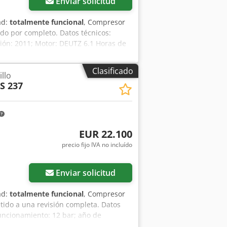
Enviar solicitud
ad:
totalmente funcional
, Compresor
do por completo. Datos técnicos:
ción: 2011; Motor: DEUTZ 6.1 Horas de
cionamiento, listo para trabajar, con
ruto: 146.985 PLN La máquina se
Clasificado
llo
nlaces a los vídeos.
S 237
EUR 22.100
precio fijo IVA no incluído
Enviar solicitud
ad:
totalmente funcional
, Compresor
tido a una revisión completa. Datos
funcionamiento: 12 bar; año de
 El compresor está en perfecto estado