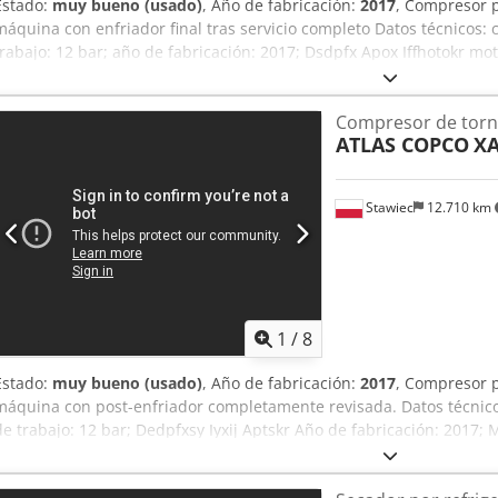
Estado:
muy bueno (usado)
, Año de fabricación:
2017
, Compresor 
máquina con enfriador final tras servicio completo Datos técnicos:
trabajo: 12 bar; año de fabricación: 2017; Dsdpfx Apox Iffhotokr 
funcionamiento: 4910 h; el compresor está totalmente operativo, lis
neto: 175.500 PLN precio bruto: 215.865 PLN máquina importada e
Compresor de torni
ATLAS COPCO
XA
Stawiec
12.710 km
1
/
8
Estado:
muy bueno (usado)
, Año de fabricación:
2017
, Compresor 
máquina con post-enfriador completamente revisada. Datos técnico
de trabajo: 12 bar; Dedpfxsy Iyxij Aptskr Año de fabricación: 2017
funcionamiento: 1.172 h. El compresor está completamente operativo
Precio neto: 125.500 PLN Precio bruto: 154.365 PLN Máquina impor