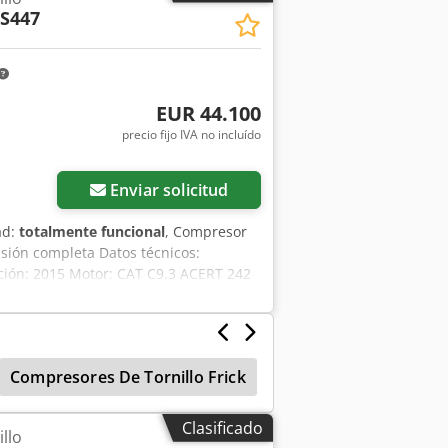
S447
EUR 44.100
precio fijo IVA no incluído
Enviar solicitud
ad:
totalmente funcional
, Compresor
isión completa Datos técnicos:
ación: 2015 Motor: CAT C9.3 ACERT 242
ativo, listo para trabajar, con
ina importada en estado impecable A
Compresores De Tornillo Frick
Compresor Tipo Torn
Clasificado
llo