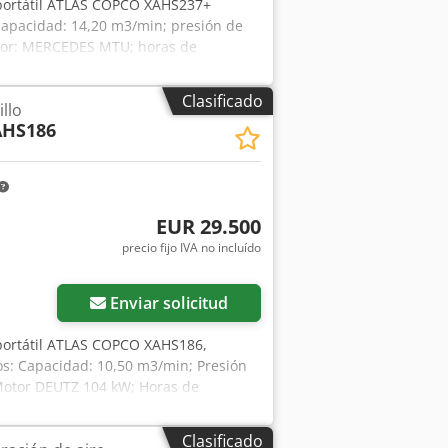
portátil ATLAS COPCO XAHS237+
 capacidad: 14,20 m3/min; presión de
motor: MERCEDES MTU; horas de
to para trabajar, con garantía precio
n estado impecable
Clasificado
llo
HS186
EUR 29.500
precio fijo IVA no incluído
Enviar solicitud
portátil ATLAS COPCO XAHS186,
s: Capacidad: 10,50 m3/min; Presión
; Motor DEUTZ 104 kW; Horas de
, listo para trabajar y con garantía.
tada en estado impecable. A
Clasificado