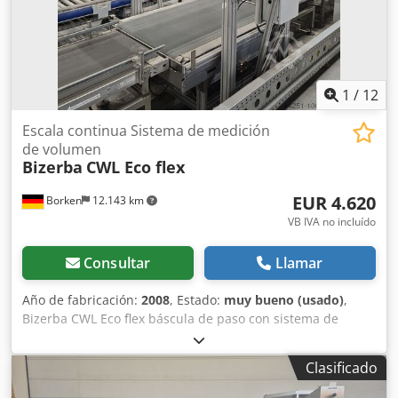
1
/
12
Escala continua Sistema de medición
de volumen
Bizerba
CWL Eco flex
EUR 4.620
Borken
12.143 km
VB IVA no incluído
Consultar
Llamar
Año de fabricación:
2008
, Estado:
muy bueno (usado)
,
Bizerba CWL Eco flex báscula de paso con sistema de
medición de volumen Sick VMS520 Báscula de paso
Bizerba CWL Eco flex Pesaje dinámico con determinación
Clasificado
de volumen La CWL Eco flex se integra casi sin esfuerzo en
sistemas de envío de paquetes, sistemas de clasificación y