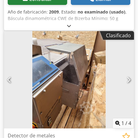
Año de fabricación:
2009
, Estado:
no examinado (usado)
,
Báscula dinamométrica CWE de Bizerba Mínimo: 50 g
Máximo: 1500/3000 g Dodpfx Aijh Aphfe Sock e = d = 0,5/1
g
Clasificado
1
/
4
Detector de metales