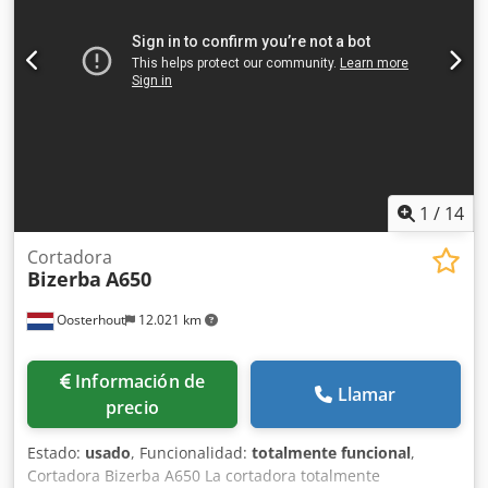
entrega: 1 día hábil después del pago.
1
/
14
Cortadora
Bizerba
A650
Oosterhout
12.021 km
Información de
Llamar
precio
Estado:
usado
, Funcionalidad:
totalmente funcional
,
Cortadora Bizerba A650 La cortadora totalmente