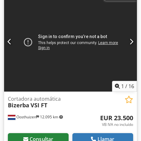
1
/
16
Cortadora automática
Bizerba
VSI FT
EUR 23.500
Oosthuizen
12.095 km
VB IVA no incluído
Consultar
Llamar