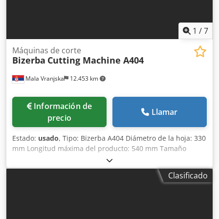
1
/
7
Máquinas de corte
Bizerba
Cutting Machine A404
Mala Vranjska
12.453 km
Información de
Llamar
precio
Estado:
usado
, Tipo: Bizerba A404 Diámetro de la hoja: 330
mm Longitud máxima del producto: 540 mm Tamaño
máximo del producto con forma redonda: - diámetro
mínimo: 50 mm - diámetro máximo: 180 mm Tamaño
Clasificado
máximo del producto con forma rectangular: - tamaño
mínimo: 50 x 50 mm - tamaño máximo: 175 x 240 mm
Dedpfx Aisgf Sz Ne Sock Grosor del corte: 0,5 - 12 mm,
ajustable de forma continua Voltaje: 400 V, 50 Hz Plazo de