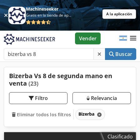
Machineseeker
A la aplicación
Gratis en la tienda de aplicaciones
Vender
Buscar
Bizerba Vs 8 de segunda mano en
venta
(23)
Filtro
Relevancia
Bizerba
Eliminar todos los filtros
Clasificado