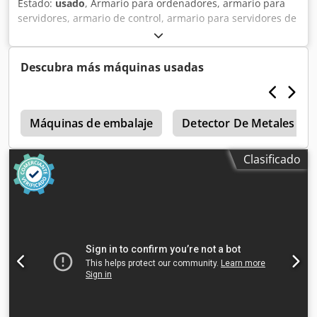
Estado:
usado
, Armario para ordenadores, armario para
servidores, armario de control, armario para servidores de
red, carcasa para ordenadores -Fabricante: Bizerba -Tipo -
Material: Acero Dcsdpob Tl Dtofx Ai Ssk -Dimensiones:
260/570/A560 mm -Peso: 15 kg
Descubra más máquinas usadas
g
Máquinas de embalaje
Detector De Metales
Clasificado