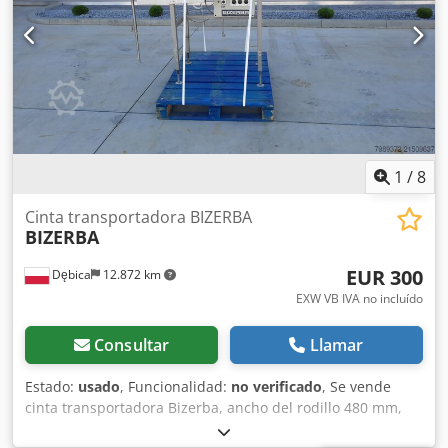
Duvze Ai Sjk
1
/
8
Cinta transportadora BIZERBA
BIZERBA
EUR 300
Dębica
12.872 km
EXW VB IVA no incluído
Consultar
Llamar
Estado:
usado
, Funcionalidad:
no verificado
, Se vende
cinta transportadora Bizerba, ancho del rodillo 480 mm,
longitud 1500 mm, extensión 660 mm, altura hasta la cinta