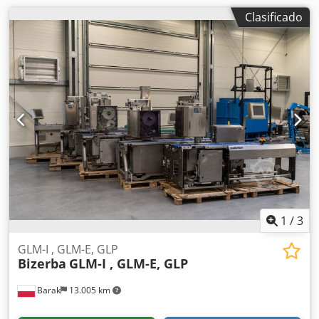
garantía. Michał Frankiewicz 602129078
Clasificado
1
/
3
GLM-I , GLM-E, GLP
Bizerba
GLM-I , GLM-E, GLP
Barak
13.005 km