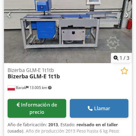
agarra las pilas de papel con la pinza de agarre y las
paletiza con precisión en la paleta. El sistema también se
puede utilizar como alternativa para aumentar la eficiencia
en comparación con un elevador de pilas, para la descarga
de su cortadora de alta velocidad, en cuyo caso se coloca a
la izquierda.
1
/
3
Bizerba GLM-E 1t1tb
Bizerba
GLM-E 1t1b
Barak
13.005 km
Información de
Llamar
precio
Año de fabricación:
2013
, Estado:
revisado en el taller
(usado)
, Año de producción 2013 Peso hasta 6 kg Peso: