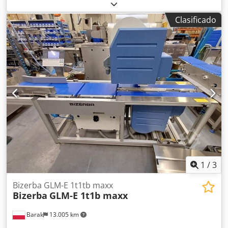
Máx. 6 kg, Mín. 20 g, e = 1 g Dirección del movimiento L→ R
o R→ L Aplicación de etiquetas: - Parte superior (AirJet) -
Clasificado
Abajo (AirJet) Dimensiones de la etiqueta - Ancho hasta 130
mm, longitud de impresión hasta 104 mm - Longitud hasta
150 mm Terminal táctil a color GT-12C Longitud del
segmento de pesaje: 400 mm Ancho de cinta 300 mm
Tamaño total de la máquina: 200 cm x 80 cm Posibilidad
de subir el programa a 13.60 SP.12 Licencias instaladas:
Dsdjwdgtfepfx Ai Sock - (MAESTRO) : [+] SOFTCONTROL_1
Ofrecemos una garantía de 6 meses para el dispositivo.
1
/
3
Bizerba GLM-E 1t1tb maxx
Bizerba
GLM-E 1t1b maxx
Barak
13.005 km