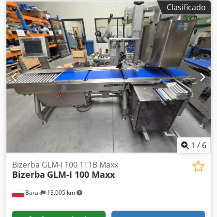
1050 mm. (nº 73A) Precio neto: 300 euros. Djdeyuqugepfx
Clasificado
Ai Sjck
1
/
6
Bizerba GLM-I 100 1T1B Maxx
Bizerba
GLM-I 100 Maxx
Barak
13.005 km