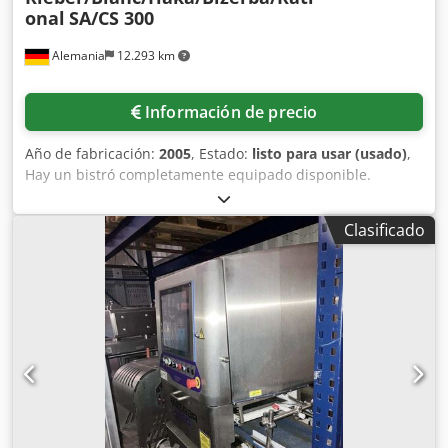
onal
SA/CS 300
Alemania
12.293 km
Información de precio
Año de fabricación:
2005
, Estado:
listo para usar (usado)
,
Hay un bistró completamente equipado disponible.
Componentes: 1) Lavavajillas de arrastre. 2) Mobiliario. 3)
Cocina pequeña y grande. 4) Equipamiento para clientes
Clasificado
como mesas, sillas y mostradores de autoservicio. 5)
Frigoríficos. 6) Freidoras y parrillas. 7) Cajas registradoras y
balanzas. 8) Vajilla, platos, etc. 9) Sistema de extracción y
filtración. Documentación disponible. Es posible una visita
in situ. Dcedpsxc Nhmefx Ai Sok