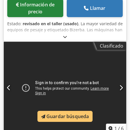
Información de
Llamar
precio
Estado:
revisado en el taller (usado)
, La mayor variedad de
equipos de pesaje y etiquetado Bizerba. Las máquinas han
sido sometidas a una revisión general. Ofrecemos garantía
para todas las máquinas. Dsdpfxshtfr Dj Ai Ssck
Clasificado
Guardar búsqueda
1
/
6