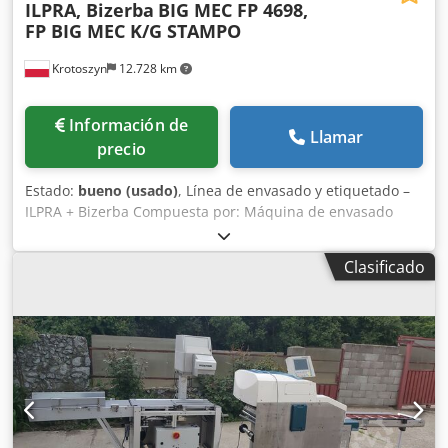
ILPRA, Bizerba
BIG MEC FP 4698,
FP BIG MEC K/G STAMPO
Krotoszyn
12.728 km
Información de
Llamar
precio
Estado:
bueno (usado)
, Línea de envasado y etiquetado –
ILPRA + Bizerba Compuesta por: Máquina de envasado
Marca: ILPRA Serie: FOODPACK Modelo: BIG MEC Número:
FP 4698 Año de fabricación: 2002 Voltaje: 400 V
Clasificado
Dimensiones de la bandeja: 22x17 mm Selladora Marca:
ILPRA Serie: FP BIG MEC K/G Modelo: STAMPO Número: S
6036 Dodpfx Aijw Ht Uzs Ssck Año de fabricación: 2002
Voltaje: 230 V Etiquetadora Bizerba