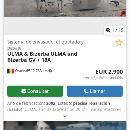
1
/
15
Sistema de envasado, etiquetado y
pesaje
ULMA & Bizerba
ULMA and
Bizerba GV + 18A
EUR 2.900
Oradea
12.733 km
precio fijo IVA no incluído
Consultar
Llamar
Año de fabricación:
2002
, Estado:
precisa reparación
(usado)
, ULMA, año de fabricación 2002 • Transportadores
de alimentación extendidos. • Lubricación centralizada. •
Limpieza sanitaria de la bandeja. • Transportadores de
salida por gravedad y motorizados: en línea, 90º, 180º, ... •