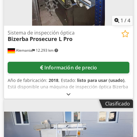
1
/
4
Sistema de inspección óptica
Bizerba
Prosecure L Pro
Alemania
12.293 km
Información de precio
Año de fabricación:
2018
, Estado:
listo para usar (usado)
,
Está disponible una máquina de inspección óptica Bizerba
para el control de etiquetas y sellos en líneas de envasado.
Tecnología de cámara: configuración de doble cámara,
Clasificado
ubicación de las cámaras: parte superior e inferior,
velocidad de la cinta transportadora: 90 m/min,
dimensiones de la máquina X/Y/Z: aprox. 2100 mm/900
mm/1600 mm, peso: aprox. 600 kg. Documentación
disponible. Es posible una inspección in situ. Dcodpfxjw