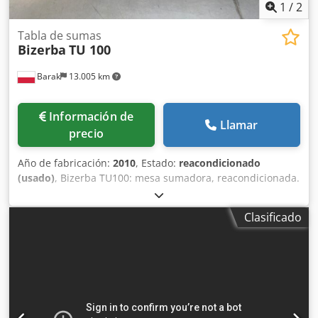
1
/
2
Tabla de sumas
Bizerba
TU 100
Barak
13.005 km
Información de
Llamar
precio
Año de fabricación:
2010
, Estado:
reacondicionado
(usado)
, Bizerba TU100: mesa sumadora, reacondicionada.
Dedpfx Asi Drwqji Sjck
Clasificado