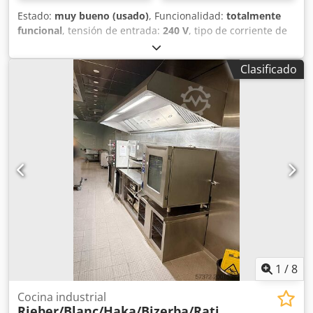
Estado:
muy bueno (usado)
, Funcionalidad:
totalmente
funcional
, tensión de entrada:
240 V
, tipo de corriente de
entrada:
CC
, corriente de entrada:
3 A
, Dos líneas de
etiquetado (2x). Etiquetado. Peso del producto desde 150
Clasificado
g, presión de trabajo 6 bar. Báscula propia – pesaje del
producto. Hablamos inglés, alemán y lenguas de la ex-
Yugoslavia. Contacto posible también por WhatsApp.
Djdpfjyvd T Eox Ai Seck
1
/
8
Cocina industrial
Rieber/Blanc/Haka/Bizerba/Rati