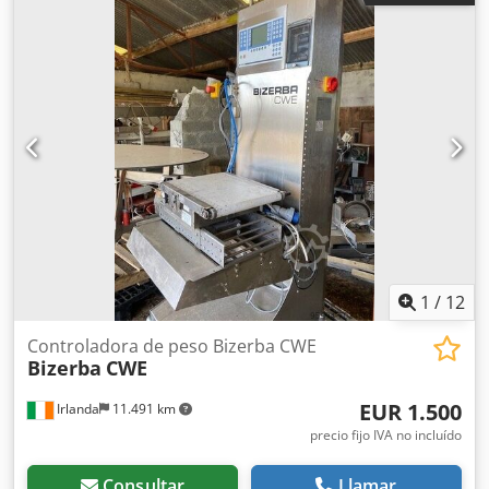
monitor Gamma Red Eye G20-10. En uso diario.
Dcedpeyivgqofx Ai Sek
1
/
12
Controladora de peso Bizerba CWE
Bizerba
CWE
EUR 1.500
Irlanda
11.491 km
precio fijo IVA no incluído
Consultar
Llamar