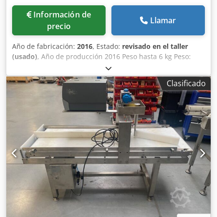
Información de
Llamar
precio
Año de fabricación:
2016
, Estado:
revisado en el taller
(usado)
, Año de producción 2016 Peso hasta 6 kg Peso:
máx. 6 kilos, mínimo. 20 g, e = 1 g Dirección del
movimiento L→ R o R→ L Etiqueta autoadhesiva: - Parte
Clasificado
superior (AirJet) - Abajo (AirJet) Terminal táctil a color GT-
12C Dcodpfxjwdgt Ej Ai Ssk Longitud del segmento de
pesaje: 400 mm Ancho de cinta 300 mm Tamaño total de la
máquina: 200 cm x 80 cm Posibilidad de subir el programa
a 13.60 SP.12 Licencias instaladas: Superior (MAESTRO): [+]
PUENTE+MC_BUFFER [+] SOFTCONTROL_1 [+] ESTADÍSTICAS
[+] CLASES DE PESO [+] IMPRESIÓN DE PIEZA DE CÓDIGO
[+] CARGANDO_FUENTES [+] EURO Fondo (ESCLAVO): [+]
PIEZAS DEL CÓDIGO DE IMPRESIÓN [+] FUENTES
DESCARGABLES [+] EURO Ofrecemos una garantía de 6
meses para el dispositivo.