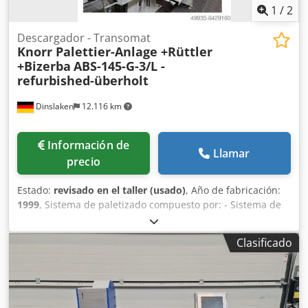
1
/
2
Descargador - Transomat
Knorr Palettier-Anlage +Rüttler
+Bizerba
ABS-145-G-3/L -
refurbished-überholt
Dinslaken
12.116 km
Información de
Llamar
precio
Estado:
revisado en el taller (usado)
, Año de fabricación:
1999
, Sistema de paletizado compuesto por: - Sistema de
apilamiento Knorr con pinza de agarre Dcjdpfohfhtkox Ai
Sjk - Vibrador automático Knorr con rodillo alisador -
Clasificado
Báscula industrial de conteo de hojas Bizerba ITS Sistema
Knorr para la descarga y el paletizado de pilas de hojas
contadas. El papel se cuenta en la mesa vibratoria con la
báscula de papel Bizerba, se alinea en el vibrador y se
alisa con el rodillo alisador. El sistema de descarga Knorr