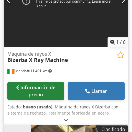
1
/
6
Máquina de rayos X
Bizerba X Ray Machine
Irlanda
11.491 km
Información de
Llamar
precio
Estado:
bueno (usado)
, Máquina de rayos X Bizerba con
sistema de rechazo. Totalmente fabricada en acero
inoxidable. Pruebas realizadas con cuerpos de prueba
certificados: metales no ferrosos, acero inoxidable y
Clasificado
metales ferrosos. La unidad dispone opcionalmente de