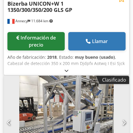
Bizerba
UNICON+W 1
1350/300/350/200 GLS GP
Annecy
11.684 km
Información de
Llamar
precio
Año de fabricación:
2018
, Estado:
muy bueno (usado)
,
Cabezal de detección 350 x 200 mm Djdpfx Aotwq I Esi Sjck
Altura útil 145 mm Cinta Intralox 1350 x 300 mm Con
expulsión de productos defectuosos en contenedor
Clasificado
cerrado Año de construcción 2018