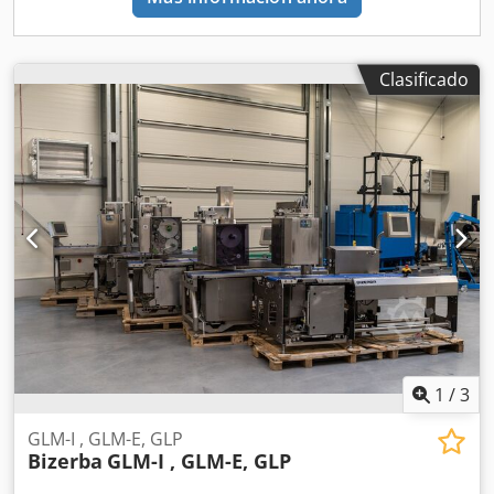
garantía. Michał Frankiewicz 602129078
Clasificado
1
/
3
GLM-I , GLM-E, GLP
Bizerba
GLM-I , GLM-E, GLP