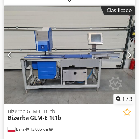
automático Knorr con rodillo alisador - Báscula industrial
Clasificado
de conteo de hojas Bizerba ITS Dkedpfx Aehfhtkjhljr
Sistema Knorr para la descarga y el paletizado de pilas de
hojas contadas. El papel se cuenta en la mesa vibratoria
con la báscula de papel Bizerba, se alinea en el vibrador y
se alisa con el rodillo alisador. El sistema de descarga
Knorr agarra las pilas de papel con la pinza de agarre y las
paletiza con precisión en la paleta. El sistema también se
puede utilizar como alternativa para aumentar la eficiencia
en comparación con un elevador de pilas, para la descarga
de su cortadora de alta velocidad, en cuyo caso se coloca a
la izquierda.
1
/
3
Bizerba GLM-E 1t1tb
Bizerba
GLM-E 1t1b
Barak
13.005 km