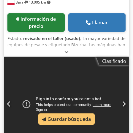
Barak
13.005 km
Información de
Llamar
precio
Estado:
revisado en el taller (usado)
, La mayor variedad de
equipos de pesaje y etiquetado Bizerba. Las máquinas han
sido sometidas a una revisión general. Ofrecemos garantía
para todas las máquinas. Dksdpfxjhtfr De Ahlor
Clasificado
Guardar búsqueda