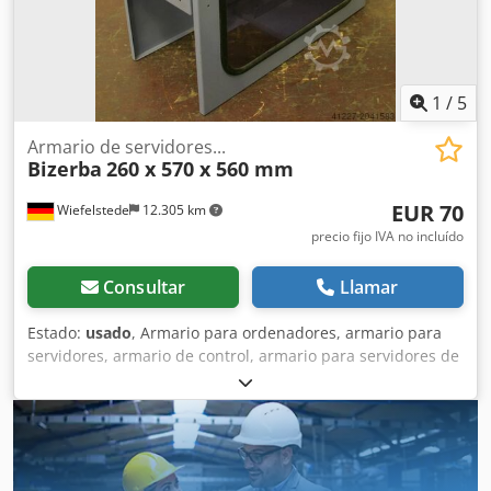
Modelo: VSI FT Si tiene alguna pregunta o desea obtener
más información, no dude en enviarnos un mensaje o
llamarnos.
1
/
5
Armario de servidores...
Bizerba
260 x 570 x 560 mm
EUR 70
Wiefelstede
12.305 km
precio fijo IVA no incluído
Consultar
Llamar
Estado:
usado
, Armario para ordenadores, armario para
servidores, armario de control, armario para servidores de
red, carcasa para ordenadores -Fabricante: Bizerba -Tipo -
Material: Acero -Dimensiones: 260/570/A560 mm Dodob Tl
Dtepfx Ahlekr -Peso: 15 kg