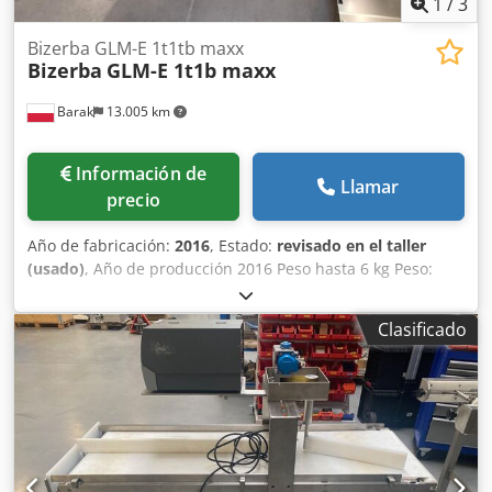
1
/
3
Bizerba GLM-E 1t1tb maxx
Bizerba
GLM-E 1t1b maxx
Barak
13.005 km
Información de
Llamar
precio
Año de fabricación:
2016
, Estado:
revisado en el taller
(usado)
, Año de producción 2016 Peso hasta 6 kg Peso:
máx. 6 kilos, mínimo. 20 g, e = 1 g Dirección del
movimiento L→ R o R→ L Etiqueta autoadhesiva: - Parte
Clasificado
superior (AirJet) - Abajo (AirJet) Djdpfx Ahjwdgt Esljkr
Terminal táctil a color GT-12C Longitud del segmento de
pesaje: 400 mm Ancho de cinta 300 mm Tamaño total de la
máquina: 200 cm x 80 cm Posibilidad de subir el programa
a 13.60 SP.12 Licencias instaladas: Superior (MAESTRO): [+]
PUENTE+MC_BUFFER [+] SOFTCONTROL_1 [+] ESTADÍSTICAS
[+] CLASES DE PESO [+] IMPRESIÓN DE PIEZA DE CÓDIGO