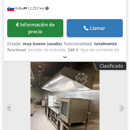
una financiación a través de nuestro banco. komplett-
Krško
12.257 km
konzept.leasingo.de ¡Encuentre más artículos, nuevos y
usados, en nuestra tienda! ¡Costes de envío internacional
bajo consulta!
Información de
Llamar
precio
Estado:
muy bueno (usado)
, Funcionalidad:
totalmente
funcional
, tensión de entrada:
240 V
, tipo de corriente de
entrada:
CC
, corriente de entrada:
3 A
, Dos líneas de
etiquetado (2x). Etiquetado. Peso del producto desde 150
Clasificado
g, presión de trabajo 6 bar. Báscula propia – pesaje del
producto. Hablamos inglés, alemán y lenguas de la ex-
Yugoslavia. Contacto posible también por WhatsApp.
Djdpfxeyvd T Ee Ahlskr