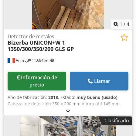
1
/
4
Detector de metales
Bizerba
UNICON+W 1
1350/300/350/200 GLS GP
Annecy
11.684 km
Información de
Llamar
precio
Año de fabricación:
2018
, Estado:
muy bueno (usado)
,
Cabezal de detección 350 x 200 mm Altura útil 145 mm
Cinta Intralox 1350 x 300 mm Con expulsión de productos
defectuosos en contenedor cerrado Año de construcción
Clasificado
2018 Dkedpfjtwq I Esx Ahler