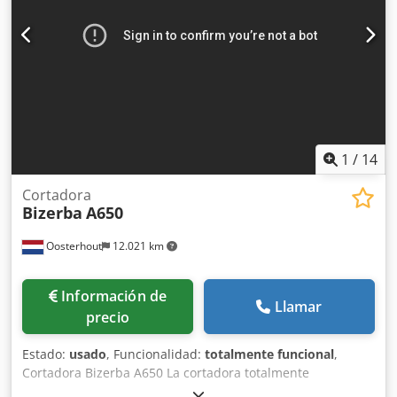
1
/
14
Cortadora
Bizerba
A650
Oosterhout
12.021 km
Información de
Llamar
precio
Estado:
usado
, Funcionalidad:
totalmente funcional
,
Cortadora Bizerba A650 La cortadora totalmente
automática Bizerba Scaleroline A650 es una máquina