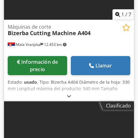
1
/
7
Máquinas de corte
Bizerba
Cutting Machine A404
Mala Vranjska
12.453 km
Información de
Llamar
precio
Estado:
usado
, Tipo: Bizerba A404 Diámetro de la hoja: 330
mm Longitud máxima del producto: 540 mm Tamaño
máximo del producto con forma redonda: - diámetro
mínimo: 50 mm Dkodpfx Ajgf Sz Njhler - diámetro máximo:
Clasificado
180 mm Tamaño máximo del producto con forma
rectangular: - tamaño mínimo: 50 x 50 mm - tamaño
máximo: 175 x 240 mm Grosor del corte: 0,5 - 12 mm,
ajustable de forma continua Voltaje: 400 V, 50 Hz Plazo de
entrega: 1 día hábil después del pago.