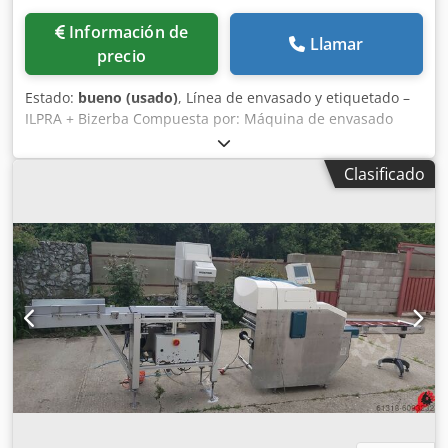
Información de
Llamar
precio
Estado:
bueno (usado)
, Línea de envasado y etiquetado –
ILPRA + Bizerba Compuesta por: Máquina de envasado
Marca: ILPRA Serie: FOODPACK Modelo: BIG MEC Número:
FP 4698 Año de fabricación: 2002 Voltaje: 400 V
Clasificado
Dimensiones de la bandeja: 22x17 mm Selladora Marca:
ILPRA Dksdpjw Ht Uzefx Ahljr Serie: FP BIG MEC K/G
Modelo: STAMPO Número: S 6036 Año de fabricación: 2002
Voltaje: 230 V Etiquetadora Bizerba