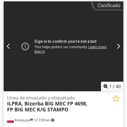
Tecnología de cámara: configuración de doble cámara,
Clasificado
ubicación de las cámaras: parte superior e inferior,
velocidad de la cinta transportadora: 90 m/min,
dimensiones de la máquina X/Y/Z: aprox. 2100 mm/900
mm/1600 mm, peso: aprox. 600 kg. Documentación
disponible. Es posible una inspección in situ. Dksdpfx Ajw
Duvzshlsr
1
/
40
Línea de envasado y etiquetado
ILPRA, Bizerba
BIG MEC FP 4698,
FP BIG MEC K/G STAMPO
Krotoszyn
12.728 km