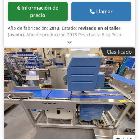
Información de
Llamar
precio
Año de fabricación:
2013
, Estado:
revisado en el taller
(usado)
, Año de producción 2013 Peso hasta 6 kg Peso:
Máx. 6 kg, Mín. 20 g, e = 1 g Dirección del movimiento L→ R
o R→ L Aplicación de etiquetas: Dkjdpfx Aowdgtfjhlor -
Clasificado
Parte superior (AirJet) - Abajo (AirJet) Dimensiones de la
etiqueta - Ancho hasta 130 mm, longitud de impresión
hasta 104 mm - Longitud hasta 150 mm Terminal táctil a
color GT-12C Longitud del segmento de pesaje: 400 mm
Ancho de cinta 300 mm Tamaño total de la máquina: 200
cm x 80 cm Posibilidad de subir el programa a 13.60 SP.12
Licencias instaladas: - (MAESTRO) : [+] SOFTCONTROL_1
Ofrecemos una garantía de 6 meses para el dispositivo.