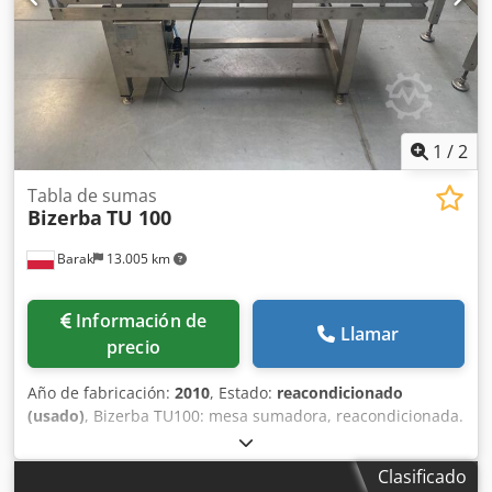
[+] CARGANDO_FUENTES [+] EURO Fondo (ESCLAVO): [+]
PIEZAS DEL CÓDIGO DE IMPRESIÓN [+] FUENTES
DESCARGABLES [+] EURO Ofrecemos una garantía de 6
meses para el dispositivo.
1
/
2
Tabla de sumas
Bizerba
TU 100
Barak
13.005 km
Información de
Llamar
precio
Año de fabricación:
2010
, Estado:
reacondicionado
(usado)
, Bizerba TU100: mesa sumadora, reacondicionada.
Djdpoi Drwqofx Ahlekr
Clasificado