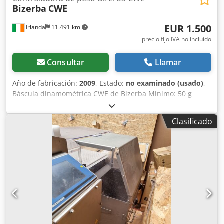
Bizerba
CWE
EUR 1.500
Irlanda
11.491 km
precio fijo IVA no incluído
Consultar
Llamar
Año de fabricación:
2009
, Estado:
no examinado (usado)
,
Báscula dinamométrica CWE de Bizerba Mínimo: 50 g
Máximo: 1500/3000 g e = d = 0,5/1 g Dodpfx Ahoh
Aphfelekr
Clasificado