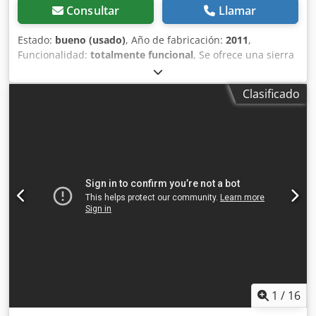
Consultar
Llamar
Estado:
bueno (usado)
, Año de fabricación:
2011
,
Funcionalidad:
totalmente funcional
, Se ofrece una sierra
de cinta para huesos Bizerba FK-32 Bj.2011 La máquina
está completamente funcional. Dkjdpfx Ahsv Npbqjlor Más
Clasificado
información bajo petición. ¡Pago en efectivo o por
adelantado! Venta solo a empresas, sin garantia, sin
garantía.
1
/
16