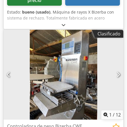
precio
Estado:
bueno (usado)
, Máquina de rayos X Bizerba con
sistema de rechazo. Totalmente fabricada en acero
inoxidable. Pruebas realizadas con cuerpos de prueba
certificados: metales no ferrosos, acero inoxidable y
Clasificado
metales ferrosos. La unidad dispone opcionalmente de
monitor Gamma Red Eye G20-10. En uso diario.
Dkjdpoyivgqefx Ahljr
1
/
12
Controladora de peso Bizerba CWE