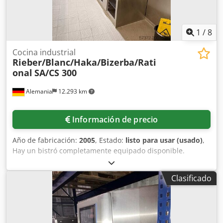
1
/
8
Cocina industrial
Rieber/Blanc/Haka/Bizerba/Rati
onal
SA/CS 300
Alemania
12.293 km
Información de precio
Año de fabricación:
2005
, Estado:
listo para usar (usado)
,
Hay un bistró completamente equipado disponible.
Componentes: 1) Lavavajillas de arrastre. 2) Mobiliario. 3)
Cocina pequeña y grande. 4) Equipamiento para clientes
Clasificado
como mesas, sillas y mostradores de autoservicio. 5)
Frigoríficos. 6) Freidoras y parrillas. 7) Cajas registradoras y
balanzas. 8) Vajilla, platos, etc. 9) Sistema de extracción y
filtración. Documentación disponible. Es posible una visita