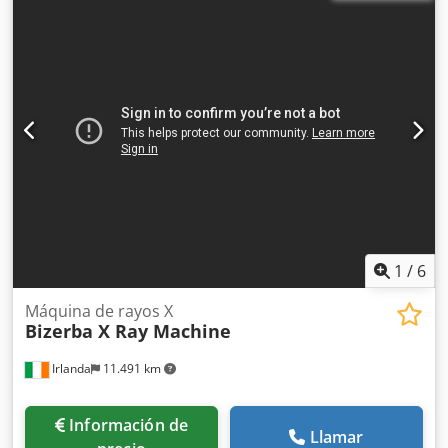
1
/
6
Máquina de rayos X
Bizerba X Ray Machine
Irlanda
11.491 km
Información de
Llamar