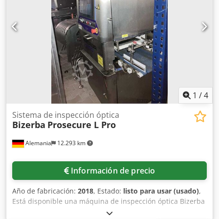
in situ. Dodpfx Asxc Nhmjhlekr
1
/
4
Sistema de inspección óptica
Bizerba
Prosecure L Pro
Alemania
12.293 km
Información de precio
Año de fabricación:
2018
, Estado:
listo para usar (usado)
,
Está disponible una máquina de inspección óptica Bizerba
para el control de etiquetas y sellos en líneas de envasado.