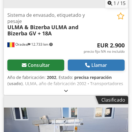
1
/
15
Sistema de envasado, etiquetado y
pesaje
ULMA & Bizerba
ULMA and
Bizerba GV + 18A
EUR 2.900
Oradea
12.733 km
precio fijo IVA no incluído
Consultar
Llamar
Año de fabricación:
2002
, Estado:
precisa reparación
(usado)
, ULMA, año de fabricación 2002 • Transportadores
de alimentación extendidos. • Lubricación centralizada. •
Limpieza sanitaria de la bandeja. • Transportadores de
Clasificado
salida por gravedad y motorizados: en línea, 90º, 180º, ... •
Dispositivo de sellado adicional de 1 metro. • Dispositivo
automático de centrado de imágenes para películas
impresas. • Dispositivo de fijación de banda impresa. •
Detección de bandeja transparente. • Enfriador de sellado.