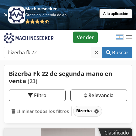
Machineseeker
A la aplicación
Gratis en la tienda de aplicaciones
Vender
Buscar
Bizerba Fk 22 de segunda mano en
venta
(23)
Filtro
Relevancia
Bizerba
Eliminar todos los filtros
Clasificado