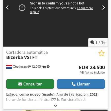
1
/
16
Cortadora automática
Bizerba
VSI FT
EUR 23.500
Oosthuizen
12.095 km
VB IVA no incluído
Consultar
Llamar
Estado:
como nuevo (usado)
, Año de fabricación:
2023
,
horas de funcionamiento:
177 h
, Funcionalidad:
totalmente funcional
, peso total:
129 kg
, tensión de
entrada:
240 V
, año de la última revisión:
2025
, altura del