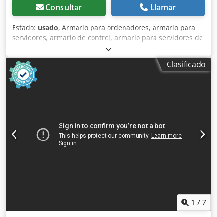
Consultar
Llamar
Estado:
usado
, Armario para ordenadores, armario para
servidores, armario de control, armario para servidores de
red, carcasa para ordenadores -Fabricante: Bizerba -Tipo -
Material: Acero -Dimensiones: 260/570/A560 mm Dkjdpsb
Clasificado
Tl Dtjfx Ab Ier -Peso: 15 kg
1
/
7