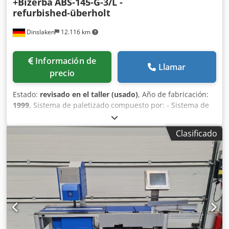
+Bizerba
ABS-145-G-3/L -
refurbished-überholt
Dinslaken
12.116 km
Información de
Llamar
precio
Estado:
revisado en el taller (usado)
, Año de fabricación:
1999
, Sistema de paletizado compuesto por: - Sistema de
apilamiento Knorr con pinza de agarre - Vibrador
automático Knorr con rodillo alisador - Báscula industrial
Clasificado
de conteo de hojas Bizerba ITS Sistema Knorr para la
descarga y el paletizado de pilas de hojas contadas. El
papel se cuenta en la mesa vibratoria con la báscula de
papel Bizerba, se alinea en el vibrador y se alisa con el
rodillo alisador. El sistema de descarga Knorr agarra las
pilas de papel con la pinza de agarre y las paletiza con
precisión en la paleta. Dkjdpfxehfhtks Ab Ijr El sistema
también se puede utilizar como alternativa para aumentar
la eficiencia en comparación con un elevador de pilas,