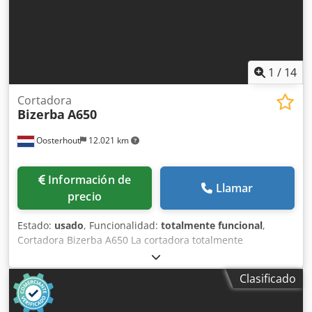
1
/
14
Cortadora
Bizerba
A650
Oosterhout
12.021 km
Información de
Llamar
precio
Estado:
usado
, Funcionalidad:
totalmente funcional
,
Cortadora Bizerba A650 La cortadora totalmente
automática Bizerba Scaleroline A650 es una máquina
cortadora vertical especialmente diseñada para cortar
Clasificado
carne, aves de corral, pescado, queso y embutidos. Esta
cortadora industrial es adecuada tanto para productos