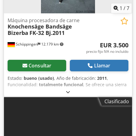
1
/
7
Máquina procesadora de carne
Knochensäge Bandsäge
Bizerba
FK-32 Bj.2011
EUR 3.500
Schöppingen
12.179 km
precio fijo IVA no incluído
Consultar
Llamar
Estado:
bueno (usado)
, Año de fabricación:
2011
,
Funcionalidad:
totalmente funcional
, Se ofrece una sierra
de cinta para huesos Bizerba FK-32 Bj.2011 La máquina
está completamente funcional. Más información bajo
Clasificado
petición. Djdpfev Npbqox Ab Iokr ¡Pago en efectivo o por
adelantado! Venta solo a empresas, sin garantia, sin
garantía.