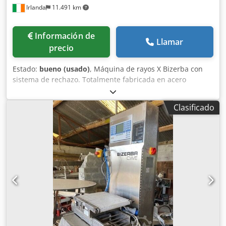
Irlanda
11.491 km
Información de
Llamar
precio
Estado:
bueno (usado)
, Máquina de rayos X Bizerba con
sistema de rechazo. Totalmente fabricada en acero
inoxidable. Pruebas realizadas con cuerpos de prueba
certificados: metales no ferrosos, acero inoxidable y
Clasificado
metales ferrosos. La unidad dispone opcionalmente de
monitor Gamma Red Eye G20-10. En uso diario.
Djdpfjyivgqjx Ab Iekr