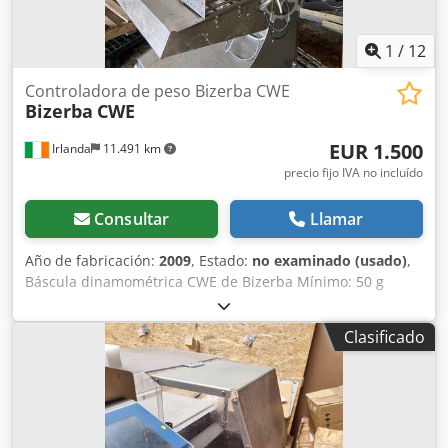
1
/
12
Controladora de peso Bizerba CWE
Bizerba
CWE
EUR 1.500
Irlanda
11.491 km
precio fijo IVA no incluído
Consultar
Llamar
Año de fabricación:
2009
, Estado:
no examinado (usado)
,
Báscula dinamométrica CWE de Bizerba Mínimo: 50 g
Máximo: 1500/3000 g e = d = 0,5/1 g Dedoh Aphfjpfx Ab
Iokr
Clasificado