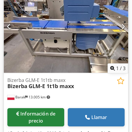
Iskr Longitud del segmento de pesaje: 400 mm Ancho de
cinta 300 mm Tamaño total de la máquina: 200 cm x 80 cm
Posibilidad de subir el programa a 13.60 SP.12 Licencias
instaladas: - (MAESTRO) : [+] SOFTCONTROL_1 Ofrecemos
una garantía de 6 meses para el dispositivo.
1
/
3
Bizerba GLM-E 1t1tb maxx
Bizerba
GLM-E 1t1b maxx
Barak
13.005 km
Información de
Llamar
precio