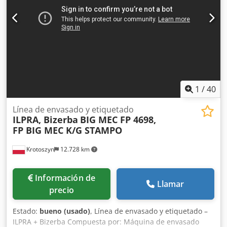
Duvzjpfx Ab Ijr
1
/
40
Línea de envasado y etiquetado
ILPRA, Bizerba
BIG MEC FP 4698,
FP BIG MEC K/G STAMPO
Krotoszyn
12.728 km
Información de
Llamar
precio
Estado:
bueno (usado)
, Línea de envasado y etiquetado –
ILPRA + Bizerba Compuesta por: Máquina de envasado