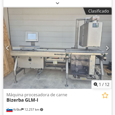
Cinta Intralox 1350 x 300 mm Con expulsión de productos
defectuosos en contenedor cerrado Djdpfotwq I Ejx Ab Iskr
Clasificado
Año de construcción 2018
1
/
12
Máquina procesadora de carne
Bizerba
GLM-I
Krško
12.257 km