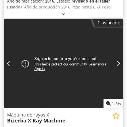
Año de fabricación:
2016
, Estado:
revisado en el taller
(usado)
, Año de producción 2016 Peso hasta 6 kg Peso:
máx. 6 kilos, mínimo. 20 g, e = 1 g Dirección del
movimiento L→ R o R→ L Etiqueta autoadhesiva: - Parte
Clasificado
superior (AirJet) - Abajo (AirJet) Terminal táctil a color GT-
12C Longitud del segmento de pesaje: 400 mm Ancho de
cinta 300 mm Tamaño total de la máquina: 200 cm x 80 cm
Posibilidad de subir el programa a 13.60 SP.12
Dedpfxswdgt Es Ab Ijkr Licencias instaladas: Superior
(MAESTRO): [+] PUENTE+MC_BUFFER [+] SOFTCONTROL_1
[+] ESTADÍSTICAS [+] CLASES DE PESO [+] IMPRESIÓN DE
PIEZA DE CÓDIGO [+] CARGANDO_FUENTES [+] EURO Fondo
(ESCLAVO): [+] PIEZAS DEL CÓDIGO DE IMPRESIÓN [+]
FUENTES DESCARGABLES [+] EURO Ofrecemos una
garantía de 6 meses para el dispositivo.
1
/
6
Máquina de rayos X
Bizerba X Ray Machine