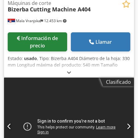
Máquinas de corte
Bizerba
Cutting Machine A404
Mala Vranjska
12.453 km
Información de
Llamar
precio
Estado:
usado
, Tipo: Bizerba A404 Diámetro de la hoja: 330
mm Longitud máxima del producto: 540 mm Tamaño
máximo del producto con forma redonda: - diámetro
mínimo: 50 mm - diámetro máximo: 180 mm Tamaño
Clasificado
máximo del producto con forma rectangular: - tamaño
mínimo: 50 x 50 mm - tamaño máximo: 175 x 240 mm
Dkjdpegf Sz Nofx Ab Ior Grosor del corte: 0,5 - 12 mm,
ajustable de forma continua Voltaje: 400 V, 50 Hz Plazo de
entrega: 1 día hábil después del pago.