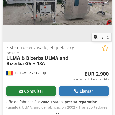
1
/
15
Sistema de envasado, etiquetado y
pesaje
ULMA & Bizerba
ULMA and
Bizerba GV + 18A
EUR 2.900
Oradea
12.733 km
precio fijo IVA no incluído
Consultar
Llamar
Año de fabricación:
2002
, Estado:
precisa reparación
(usado)
, ULMA, año de fabricación 2002 • Transportadores
de alimentación extendidos. • Lubricación centralizada. •