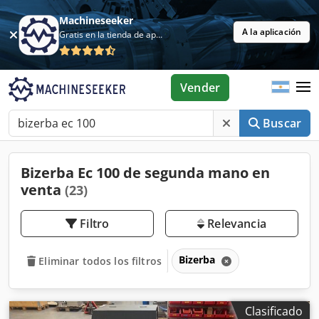
Machineseeker
A la aplicación
Gratis en la tienda de aplicaciones
Vender
Buscar
Bizerba Ec 100 de segunda mano en
venta
(23)
Filtro
Relevancia
Bizerba
Eliminar todos los filtros
Clasificado