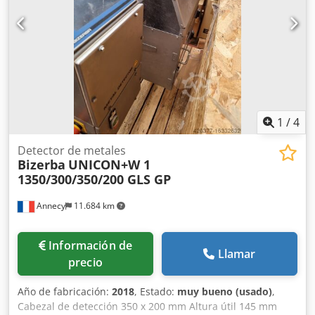
1
/
4
Detector de metales
Bizerba
UNICON+W 1
1350/300/350/200 GLS GP
Annecy
11.684 km
Información de
Llamar
precio
Año de fabricación:
2018
, Estado:
muy bueno (usado)
,
Cabezal de detección 350 x 200 mm Altura útil 145 mm