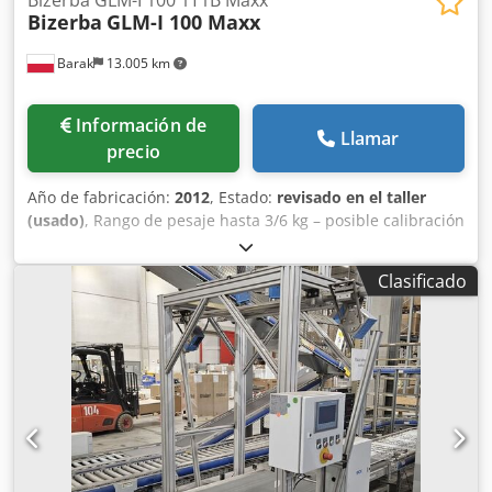
Bizerba
GLM-I 100 Maxx
Barak
13.005 km
Información de
Llamar
precio
Año de fabricación:
2012
, Estado:
revisado en el taller
(usado)
, Rango de pesaje hasta 3/6 kg – posible calibración
de la báscula con precisión de 3 o 6 kg. Dirección de
funcionamiento L→R Aplicación de etiquetas: - Superior –
Clasificado
Sello - Inferior – Cinta Peso: Carga máxima 3 kg Carga
mínima 10 g e = 0,5 g Versión del sistema 13.60 sp6
Terminal GT-12C Gt-Softcontrol ver. 4.40 Dispensador de
etiquetas decorativas LDI Kit de impresión por
transferencia térmica Terminal a color con pantalla táctil
GT-12C Longitud del segmento de pesaje: 540 mm Ancho
de la cinta transportadora: 300 mm Año de fabricación:
2012 / Renovación: 2025 Dimensiones del dispositivo: 240
cm x 110 cm Ancho de la cabeza de impresión: hasta 160