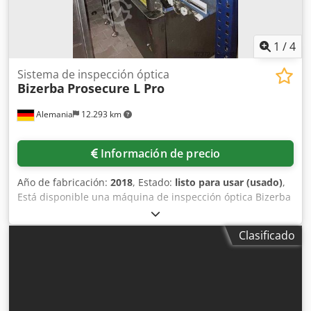
1
/
4
Sistema de inspección óptica
Bizerba
Prosecure L Pro
Alemania
12.293 km
Información de precio
Año de fabricación:
2018
, Estado:
listo para usar (usado)
,
Está disponible una máquina de inspección óptica Bizerba
para el control de etiquetas y sellos en líneas de envasado.
Tecnología de cámara: configuración de doble cámara,
Clasificado
ubicación de las cámaras: parte superior e inferior,
velocidad de la cinta transportadora: 90 m/min,
dimensiones de la máquina X/Y/Z: aprox. 2100 mm/900
mm/1600 mm, peso: aprox. 600 kg. Documentación
disponible. Es posible una inspección in situ. Dkodow