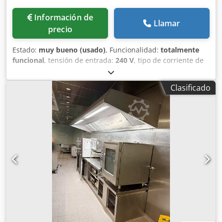
Información de
Llamar
precio
Estado:
muy bueno (usado)
, Funcionalidad:
totalmente
funcional
, tensión de entrada:
240 V
, tipo de corriente de
entrada:
CC
, corriente de entrada:
3 A
, Dos líneas de
etiquetado (2x). Etiquetado. Peso del producto desde 150
Clasificado
g, presión de trabajo 6 bar. Báscula propia – pesaje del
producto. Hablamos inglés, alemán y lenguas de la ex-
Yugoslavia. Contacto posible también por WhatsApp.
Dodpfxoyvd T Ee Ab Iokr