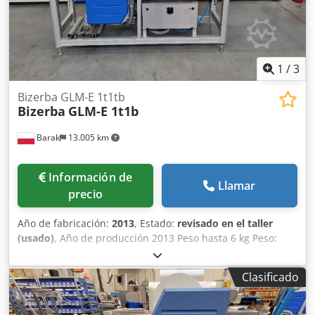
para la descarga de su cortadora de alta velocidad, en
cuyo caso se coloca a la izquierda.
1
/
3
Bizerba GLM-E 1t1tb
Bizerba
GLM-E 1t1b
Barak
13.005 km
Información de
Llamar
precio
Año de fabricación:
2013
, Estado:
revisado en el taller
(usado)
, Año de producción 2013 Peso hasta 6 kg Peso:
Máx. 6 kg, Mín. 20 g, e = 1 g Dirección del movimiento L→ R
o R→ L Aplicación de etiquetas: - Parte superior (AirJet) -
Clasificado
Abajo (AirJet) Dimensiones de la etiqueta - Ancho hasta 130
mm, longitud de impresión hasta 104 mm - Longitud hasta
150 mm Terminal táctil a color GT-12C Dedpfxjwdgtfj Ab