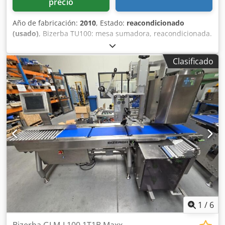
precio
Año de fabricación:
2010
, Estado:
reacondicionado
(usado)
, Bizerba TU100: mesa sumadora, reacondicionada.
Djdpfx Abji Drwqs Iskr
Clasificado
1
/
6
Bizerba GLM-I 100 1T1B Maxx