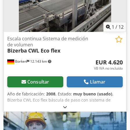
mm Licencias principales (superior): [+] SOFTCONTROL_1
[+] CLASES DE PESO [+] CODE_PART_PRINT [+] EURO [+]
FUENTES_CARGADAS [+] SPEED_GLMI100 Dodpjxazaiofx Ab
Iokr Slave (etiquetadora inferior): [+] CODE_PART_PRINT El
dispositivo cuenta con 6 meses de garantía. Michał
1
/
12
Frankiewicz 602129078
Escala continua Sistema de medición
de volumen
Bizerba
CWL Eco flex
EUR 4.620
Borken
12.143 km
VB IVA no incluído
Consultar
Llamar
Año de fabricación:
2008
, Estado:
muy bueno (usado)
,
Bizerba CWL Eco flex báscula de paso con sistema de
medición de volumen Sick VMS520 Báscula de paso
Bizerba CWL Eco flex Pesaje dinámico con determinación
de volumen La CWL Eco flex se integra casi sin esfuerzo en
sistemas de envío de paquetes, sistemas de clasificación y