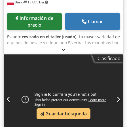
Barak
13.005 km
Información de
Llamar
precio
Estado:
revisado en el taller (usado)
, La mayor variedad de
equipos de pesaje y etiquetado Bizerba. Las máquinas han
sido sometidas a una revisión general. Dsdpfjhtfr Dsx Ab
Iokr Ofrecemos garantía para todas las máquinas.
Clasificado
Guardar búsqueda