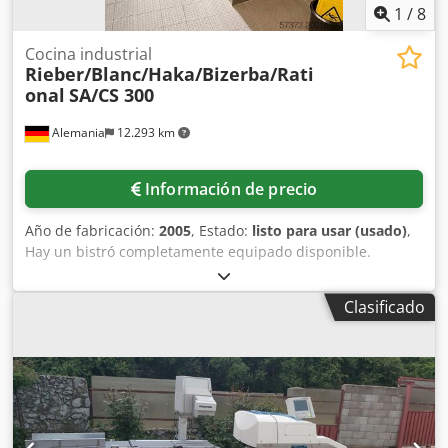
1
/
8
Cocina industrial
Rieber/Blanc/Haka/Bizerba/Rati
onal
SA/CS 300
Alemania
12.293 km
Información de precio
Año de fabricación:
2005
, Estado:
listo para usar (usado)
,
Hay un bistró completamente equipado disponible.
Componentes: 1) Lavavajillas de arrastre. 2) Mobiliario. 3)
Cocina pequeña y grande. 4) Equipamiento para clientes
Clasificado
como mesas, sillas y mostradores de autoservicio. 5)
Frigoríficos. 6) Freidoras y parrillas. 7) Cajas registradoras y
balanzas. 8) Vajilla, platos, etc. 9) Sistema de extracción y
filtración. Documentación disponible. Es posible una visita
in situ. Dksdpsxc Nhmefx Ab Isr