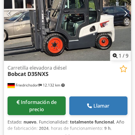
560 mm Tipo de mástil: Triplex Condición: Nuevo Estado
técnico: Nuevo Tipo de neumáticos delanteros: poliuretano
Estado de los neumáticos delanteros: 80 - 100% Csdpjwi
Acgjfx Afuerf Tipo de neumáticos traseros: poliuretano
Estado de los neumáticos traseros: 80 - 100% Voltaje de la
batería: 24 V Batería Ah: 150 Ah Tipo de batería: iones de
litio Año de fabricación de la batería: 2025 Estado de la
batería: 80 - 100% Carrera inicial, carrera libre completa,
certificado CE, Batería de iones de litio que no requiere
1
/
9
mantenimiento.
Carretilla elevadora diésel
Bobcat
D35NXS
Friedrichsdorf
12.132 km
Información de
Llamar
precio
Estado:
nuevo
, Funcionalidad:
totalmente funcional
, Año
de fabricación:
2024
, horas de funcionamiento:
9 h
,
capacidad de carga:
3.500 kg
, altura de elevación:
4.820