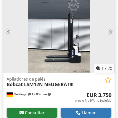
longitud de la horquilla:
1.150 mm
, peso total:
665 kg
,
5180321 Crsdpfx Aszfd Dbefuof Número de serie: OBWNR-
000081 Especificaciones de la batería: 24 V, 60 Ah
1
/
20
Apiladores de palés
Bobcat
LSM12N NEUGERÄT!!!
EUR 3.750
Nürtingen
12.057 km
precio fijo IVA no incluído
Consultar
Llamar