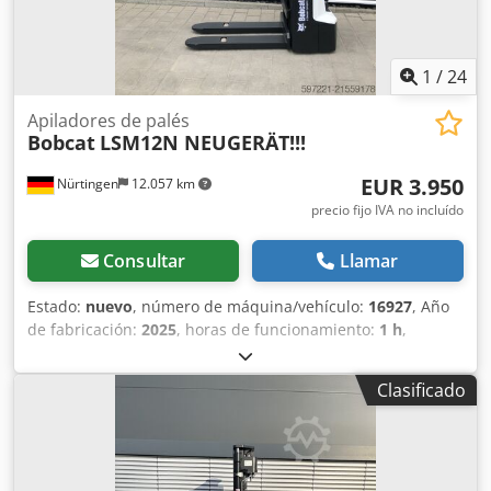
en vehículos y maquinaria de construcción. Ofrecemos
una cotización sin compromiso, financiación, aceptación
de vehículos usados como parte del pago y la posibilidad
de alquilar con opción a compra de vehículos de todo
1
/
24
tipo.---- Crodpfx Afozr Avvsuof
Apiladores de palés
Bobcat
LSM12N NEUGERÄT!!!
EUR 3.950
Nürtingen
12.057 km
precio fijo IVA no incluído
Consultar
Llamar
Estado:
nuevo
, número de máquina/vehículo:
16927
, Año
de fabricación:
2025
, horas de funcionamiento:
1 h
,
capacidad de carga:
1.200 kg
, altura de elevación:
3.620
mm
, centro de carga:
600 mm
, tipo de combustible:
Clasificado
eléctrico
, tipo de mástil:
Simplex
, altura de construcción:
2.280 mm
, voltaje de la batería:
24 V
, longitud de la
horquilla:
1.150 mm
, peso total:
576 kg
, 5108763 Número
de serie: OBWNL-003130 Credpfjyv S Rmox Afusf
Especificaciones de la batería: 24 V, 60 Ah.