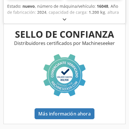
Estado:
nuevo
, número de máquina/vehículo:
16048
, Año
de fabricación:
2024
, capacidad de carga:
1.200 kg
, altura
de elevación:
3.200 mm
, centro de carga:
600 mm
, tipo de
combustible:
eléctrico
, tipo de mástil:
Simplex
, altura de
construcción:
2.080 mm
, voltaje de la batería:
24 V
,
SELLO DE CONFIANZA
longitud de la horquilla:
1.150 mm
, peso total:
576 kg
,
5076939 Cjdpfeykc Rrex Afusrf Número de serie: OBWNL-
Distribuidores certificados por Machineseeker
002740 Especificaciones de la batería: 24 V, 60 Ah
Más información ahora