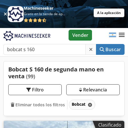
Machineseeker
A la aplicación
Gratis en la tienda de aplicaciones
Vender
Buscar
Bobcat S 160 de segunda mano en
venta
(99)
Filtro
Relevancia
Bobcat
Eliminar todos los filtros
Clasificado