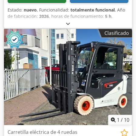
Estado:
nuevo
, Funcionalidad:
totalmente funcional
, Año
de fabricación:
2026
, horas de funcionamiento:
5 h
,
capacidad de carga:
1.200 kg
, altura de elevación:
3.200
mm
, tipo de combustible:
eléctrico
, tipo de mástil:
dúplex
,
Clasificado
altura de construcción:
2.150 mm
, longitud de la horquilla:
1.150 mm
, peso en vacío:
585 kg
, longitud total:
1.710 mm
,
tipo de accionamiento:
Elektro
, ancho de construcción:
800 mm
, Apilador Centro de carga: 600 mm Ancho de
horquillas: 180 mm Grosor de horquillas: 60 mm Tipo de
mástil: Dúplex Estado: Nuevo Estado técnico: Nuevo Tipo
de neumático delantero: Poliuretano Estado del neumático
delantero: 80 - 100% Tipo de neumático trasero:
Poliuretano Cjdpfx Aoy Uz Sqjfuerf Estado del neumático
trasero: 80 - 100% Batería Voltios: 24V Batería Ah: 60Ah
Tipo de batería: Ion de litio Año de fabricación de la
batería: 2026 Estado de la batería: 80 - 100% Certificado
CE, Batería de ion de litio libre de mantenimiento 24 V
1
/
10
Carretilla eléctrica de 4 ruedas