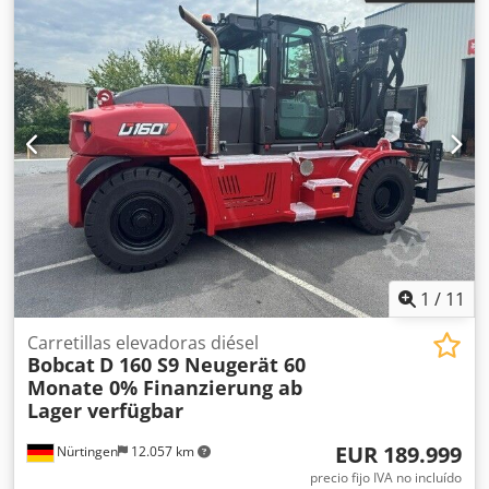
1
/
11
Carretillas elevadoras diésel
Bobcat
D 160 S9 Neugerät 60
Monate 0% Finanzierung ab
Lager verfügbar
EUR 189.999
Nürtingen
12.057 km
precio fijo IVA no incluído