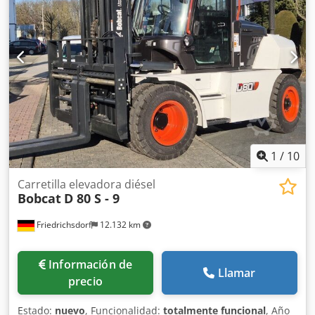
1
/
10
Carretilla elevadora diésel
Bobcat
D 80 S - 9
Friedrichsdorf
12.132 km
Información de
Llamar
precio
Estado:
nuevo
, Funcionalidad:
totalmente funcional
, Año