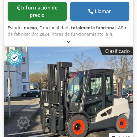
Información de
Llamar
precio
Estado:
nuevo
, Funcionalidad:
totalmente funcional
, Año
de fabricación:
2024
, horas de funcionamiento:
5 h
,
capacidad de carga:
1.800 kg
, altura de elevación:
4.750
mm
, ascensor libre:
1.540 mm
, tipo de combustible:
Clasificado
eléctrico
, tipo de mástil:
triple
, altura de construcción:
2.130 mm
, potencia:
6 kW (8,16 CV)
, anchura del
portahorquillas:
902 mm
, longitud de la horquilla:
1.200
mm
, peso en vacío:
3.250 kg
, longitud total:
1.991 mm
,
tipo de accionamiento:
Elektro
, ancho de construcción:
1.090 mm
, Carretilla elevadora eléctrica de 3 ruedas
Centro de gravedad de la carga: 500 Anchura de la
horquilla: 100 mm Grosor de la horquilla: 35 mm Clase
ISO: ISO clase 2 = 1.000 - 2.500 kg Tipo de mástil: Triplex
Clase de velocidad: 15 Estado: Máquina nueva Csdpfxow N
Tp Ne Afusrf Estado técnico: Nuevo Tipo de neumáticos
delanteros: Superelastic Tamaño de los neumáticos
delanteros: 18x7-8 Neumáticos delanteros Estado: Nuevo
Neumáticos traseros Tipo: Superelastic Neumáticos