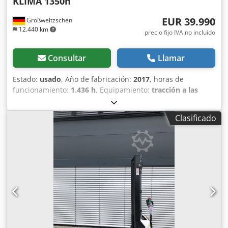
KLIMA 1350h
EUR 39.990
Großweitzschen
12.440 km
precio fijo IVA no incluído
Consultar
Llamar
Estado:
usado
, Año de fabricación:
2017
, horas de
funcionamiento:
1.436 h
, Equipamiento:
tracción a las
cuatro ruedas
, Ofrecemos una máquina E85 poco común,
no procedente de una empresa de construcción pequeña,
Clasificado
con aire acondicionado. * BRAZO EXTENDIBLE con
PINZA/DEDO * Pala hidráulica para excavación, disponible
como opción, en stock con un precio adicional justo. *
Procedente de una empresa de construcción pequeña. *
Modelo para el mercado alemán. * Solo 1350 horas de
funcionamiento. * Orugas de goma. * Revisión general en
2025 en BOBCAT. * Motor diésel de 44 kW, fabricante
Yanmar. * Tuberías para herramientas adicionales. *
Sistema de cambio rápido. * Faros adicionales. * Estado de
conservación excelente. ----Somos un taller especializado