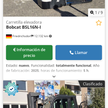
1
/
9
Carretilla elevadora
Bobcat
BSL16N-I
Friedrichsdorf
12.132 km
Información de
Llamar
precio
Estado:
nuevo
, Funcionalidad:
totalmente funcional
, Año
de fabricación:
2025
, horas de funcionamiento:
5 h
,
capacidad de carga:
1.600 kg
, altura de elevación:
4.620
mm
, ascensor libre:
1.520 mm
, tipo de combustible:
Clasificado
eléctrico
, tipo de mástil:
triple
, altura de construcción:
2.108 mm
, longitud de la horquilla:
1.150 mm
, peso en
vacío:
1.340 kg
, longitud total:
1.964 mm
, tipo de
accionamiento:
Elektro
, ancho de construcción:
820 mm
,
Transpaleta Centro de carga: 600 Ancho de la horquilla: