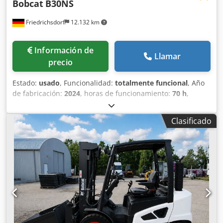
Bobcat
B30NS
Friedrichsdorf
12.132 km
Información de
Llamar
precio
Estado:
usado
, Funcionalidad:
totalmente funcional
, Año
de fabricación:
2024
, horas de funcionamiento:
70 h
,
capacidad de carga:
3.000 kg
, altura de elevación:
4.710
mm
, ascensor libre:
1.475 mm
, tipo de combustible:
Clasificado
eléctrico
, tipo de mástil:
triple
, altura de construcción:
2.145 mm
, potencia:
16 kW (21,75 CV)
, anchura del
portahorquillas:
1.116 mm
, longitud de la horquilla:
1.200
mm
, peso en vacío:
4.850 kg
, longitud total:
2.520 mm
,
tipo de accionamiento:
Elektro
, ancho de construcción:
1.244 mm
, Apilador eléctrico de 4 ruedas Centro de
gravedad de la carga: 500 Ancho de las horquillas: 122 mm
Grosor de las horquillas: 45 mm Clase ISO: Clase ISO 3 =
2.500 - 4.999 kg Tipo de mástil: Tríplex Clase de velocidad:
15 Estado: Como nuevo Estado técnico: Muy bueno