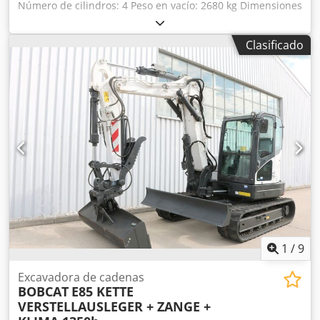
Número de cilindros: 4 Peso en vacío: 2680 kg Dimensiones
(largo x ancho x alto): 337 x 172 x 197 cm Sistema de
cambio rápido: sí Peso propio: 2680 kg Codpjzrv Ulsfx
Clasificado
Afuorf Dimensiones de transporte: 3378 x 1727 x 1972 mm
Marca y modelo del motor: Kubota V2403 Potencia: 36,5 kW
/ 48,9 CV Cilindros: 4 Tamaño de los neumáticos: ruedas
delanteras y traseras: 30x10-16 Ancho de la pala: 1730 mm
Equipamiento: sistema de cambio rápido mecánico
Función adicional: Sin certificación ni registro CE Sin
documentación
1
/
9
Excavadora de cadenas
BOBCAT
E85 KETTE
VERSTELLAUSLEGER + ZANGE +