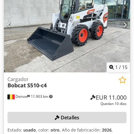
delantero:
7.00-15 5.50
, tamaño del neumático trasero:
6.50-10
, peso total:
4.053 kg
, 5215420 Crsdezr Db Hspfx
Afujf Número de serie: FDA2A-5052-00236
1
/
15
Cargador
Bobcat
S510-c4
EUR 11.000
Deinze
11.903 km
Quedan 10 días
Detalles
Estado:
usado
, color:
otro
, Año de fabricación:
2026
,