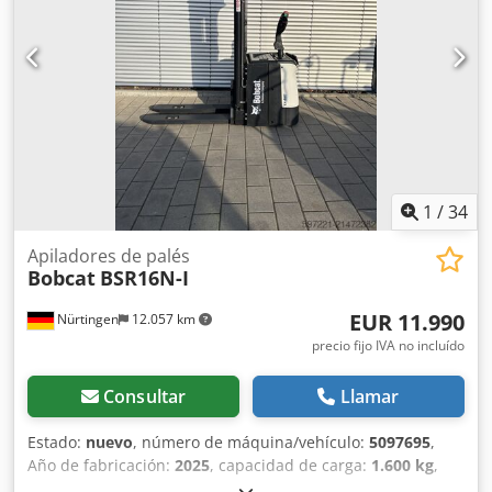
1
/
34
Apiladores de palés
Bobcat
BSR16N-I
EUR 11.990
Nürtingen
12.057 km
precio fijo IVA no incluído
Consultar
Llamar
Estado:
nuevo
, número de máquina/vehículo:
5097695
,
Año de fabricación:
2025
, capacidad de carga:
1.600 kg
,
altura de elevación:
4.620 mm
, ascensor libre:
1.400 mm
,