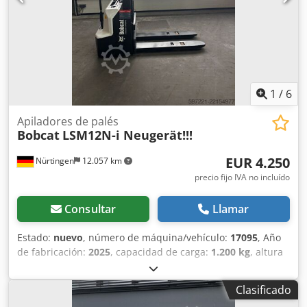
1
/
6
Apiladores de palés
Bobcat
LSM12N-i Neugerät!!!
EUR 4.250
Nürtingen
12.057 km
precio fijo IVA no incluído
Consultar
Llamar
Estado:
nuevo
, número de máquina/vehículo:
17095
, Año
de fabricación:
2025
, capacidad de carga:
1.200 kg
, altura
de elevación:
2.900 mm
, centro de carga:
600 mm
, tipo de
combustible:
eléctrico
, tipo de mástil:
Simplex
, altura de
Clasificado
construcción:
1.970 mm
, voltaje de la batería:
24 V
,