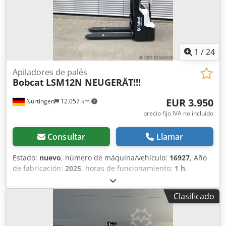
1
/
24
Apiladores de palés
Bobcat
LSM12N NEUGERÄT!!!
EUR 3.950
Nürtingen
12.057 km
precio fijo IVA no incluído
Consultar
Llamar
Estado:
nuevo
, número de máquina/vehículo:
16927
, Año
de fabricación:
2025
, horas de funcionamiento:
1 h
,
capacidad de carga:
1.200 kg
, altura de elevación:
3.620
mm
, centro de carga:
600 mm
, tipo de combustible:
Clasificado
eléctrico
, tipo de mástil:
Simplex
, altura de construcción:
2.280 mm
, voltaje de la batería:
24 V
, longitud de la
horquilla:
1.150 mm
, peso total:
576 kg
, 5108763 Número