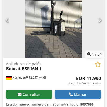
de serie: OBWNL-003130 Csdpfx Alsyv S Rmegeha
Especificaciones de la batería: 24 V, 60 Ah.
1
/
34
Apiladores de palés
Bobcat
BSR16N-I
EUR 11.990
Nürtingen
12.057 km
precio fijo IVA no incluído
Consultar
Llamar
Estado:
nuevo
, número de máquina/vehículo:
5097695
,