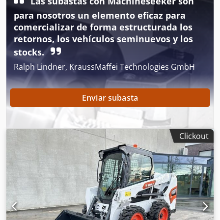
Las subastas con Machineseeker son
longitud de la horquilla:
1.050 mm
, tamaño del neumático
delantero:
7.00-15 5.50
, tamaño del neumático trasero:
para nosotros un elemento eficaz para
6.50-10
, peso total:
4.053 kg
, 5215420 Chodpfx Alezr Db
comercializar de forma estructurada los
Hjgea Número de serie: FDA2A-5052-00236
retornos, los vehículos seminuevos y los
stocks.
Ralph Lindner, KraussMaffei Technologies GmbH
Enviar subasta
Clickout