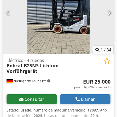
FDC0H-5107-00494
1
/
34
Eléctrico - 4 ruedas
Bobcat
B25NS Lithium
Vorführgerät
EUR 25.000
Nürtingen
12.057 km
precio fijo IVA no incluído
Consultar
Llamar
Estado:
usado
, número de máquina/vehículo:
17037
, Año
de fabricación:
2024
, horas de funcionamiento:
20 h
,