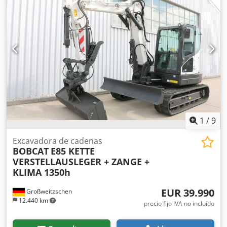
/ 48,9 CV Cilindros: 4 Tamaño de los neumáticos: ruedas
delanteras y traseras: 30x10-16 Ancho de la pala: 1730 mm
Equipamiento: sistema de cambio rápido mecánico
Función adicional: Sin certificación ni registro CE Sin
documentación
1
/
9
Excavadora de cadenas
BOBCAT
E85 KETTE
VERSTELLAUSLEGER + ZANGE +
KLIMA 1350h
EUR 39.990
Großweitzschen
12.440 km
precio fijo IVA no incluído