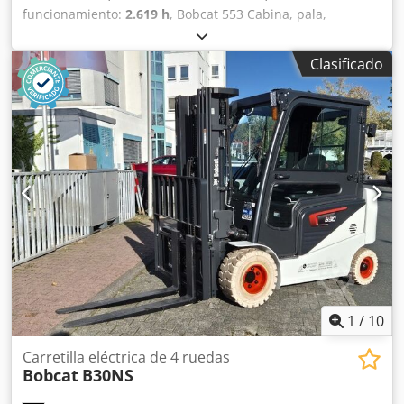
funcionamiento:
2.619 h
, Bobcat 553 Cabina, pala,
horquilla para paletas. Chedpjzng Tkefx Algea
Clasificado
1
/
10
Carretilla eléctrica de 4 ruedas
Bobcat
B30NS