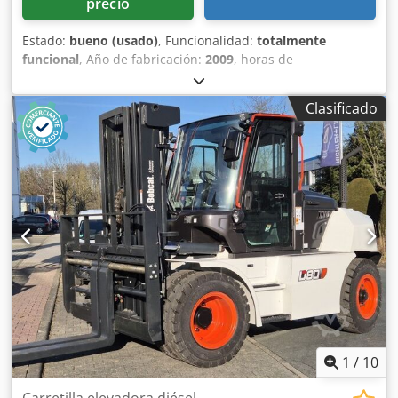
precio
Estado:
bueno (usado)
, Funcionalidad:
totalmente
funcional
, Año de fabricación:
2009
, horas de
funcionamiento:
6.306 h
, número de máquina/vehículo:
A3L135221
, MINICARGADORA BOBCAT USADA EN
Clasificado
CONDICIONES DE TRABAJO MODELO: S150 Cedpfoyzdixex
Algoha NÚMERO DE SERIE: A3L135221 AÑO: 2009 HORAS:
6306
1
/
10
Carretilla elevadora diésel