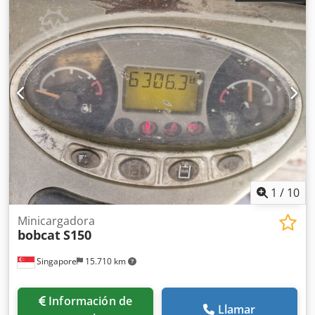
1
/
10
Minicargadora
bobcat
S150
Singapore
15.710 km
Información de
Llamar