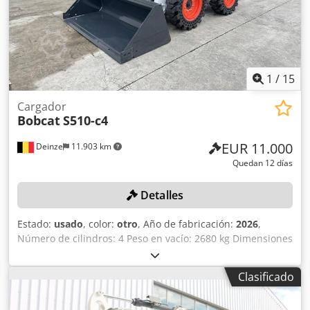
1
/
15
Cargador
Bobcat
S510-c4
EUR 11.000
Deinze
11.903 km
Quedan 12 días
Detalles
Estado:
usado
, color:
otro
, Año de fabricación:
2026
,
Número de cilindros: 4 Peso en vacío: 2680 kg Dimensiones
(largo x ancho x alto): 337 x 172 x 197 cm Sistema de
cambio rápido: sí Csdpfx Alezrv Ulogsha Peso propio: 2680
Clasificado
kg Dimensiones de transporte: 3378 x 1727 x 1972 mm
Marca y modelo del motor: Kubota V2403 Potencia: 36,5 kW