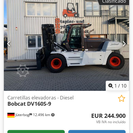
Clasificado
1
/
10
Carretillas elevadoras - Diesel
Bobcat
DV160S-9
EUR 244.900
Jüterbog
12.496 km
VB IVA no incluído