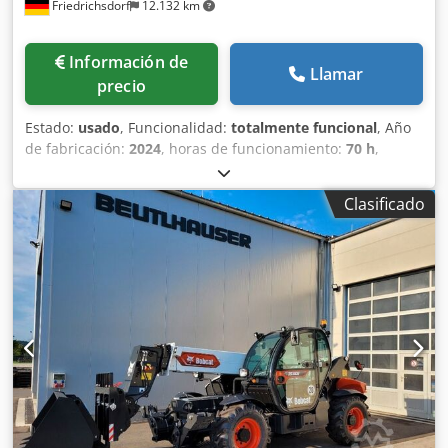
Friedrichsdorf
12.132 km
Información de
Llamar
precio
Estado:
usado
, Funcionalidad:
totalmente funcional
, Año
de fabricación:
2024
, horas de funcionamiento:
70 h
,
capacidad de carga:
3.000 kg
, altura de elevación:
4.710
mm
, ascensor libre:
1.475 mm
, tipo de combustible:
Clasificado
eléctrico
, tipo de mástil:
triple
, altura de construcción:
2.145 mm
, potencia:
16 kW (21,75 CV)
, anchura del
portahorquillas:
1.116 mm
, longitud de la horquilla:
1.200
mm
, peso en vacío:
4.850 kg
, longitud total:
2.520 mm
,
tipo de accionamiento:
Elektro
, ancho de construcción:
1.244 mm
, Apilador eléctrico de 4 ruedas Centro de
gravedad de la carga: 500 Ancho de las horquillas: 122 mm
Grosor de las horquillas: 45 mm Clase ISO: Clase ISO 3 =
2.500 - 4.999 kg Tipo de mástil: Tríplex Clase de velocidad:
15 Estado: Como nuevo Estado técnico: Muy bueno
Neumáticos delanteros, tipo: Superelástico Neumáticos
delanteros, tamaño: 23x10-12 Neumáticos delanteros,