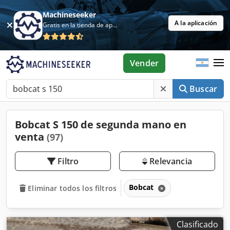
Machineseeker
A la aplicación
Gratis en la tienda de aplicaciones
Vender
Buscar
Bobcat S 150 de segunda mano en
venta
(97)
Filtro
Relevancia
Bobcat
Eliminar todos los filtros
Clasificado