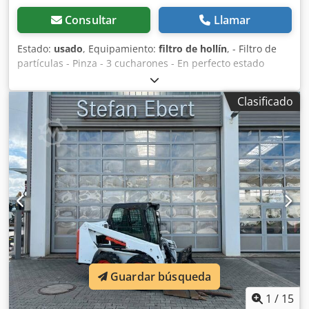
Consultar
Llamar
Estado:
usado
, Equipamiento:
filtro de hollín
, - Filtro de
partículas - Pinza - 3 cucharones - En perfecto estado
Chedpfx Alozhhv Tegsa Suspensión: Hidráulica
Clasificado
Guardar búsqueda
1
/
15