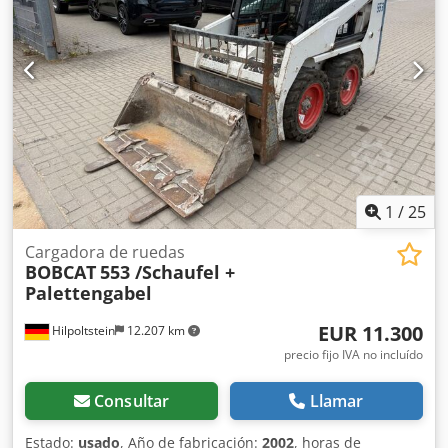
fabricación: República Checa Estado Tipo CE: CE
Csdpfeznrnmex Algoha 2 funciones hidráulicas adicionales
para cizalla/cuchara clasificadora, juego de protección de
cilindro, chasis extensible
1
/
25
Cargadora de ruedas
BOBCAT
553 /Schaufel +
Palettengabel
EUR 11.300
Hilpoltstein
12.207 km
precio fijo IVA no incluído
Consultar
Llamar
Estado:
usado
, Año de fabricación:
2002
, horas de