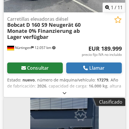
1
/
11
Carretillas elevadoras diésel
Bobcat
D 160 S9 Neugerät 60
Monate 0% Finanzierung ab
Lager verfügbar
EUR 189.999
Nürtingen
12.057 km
precio fijo IVA no incluído
Consultar
Llamar
Estado:
nuevo
, número de máquina/vehículo:
17279
, Año
de fabricación:
2026
, capacidad de carga:
16.000 kg
, altura
de elevación:
4.000 mm
, ascensor libre:
1.480 mm
, centro
de carga:
600 mm
, tipo de combustible:
diésel
, tipo de
Clasificado
mástil:
triple
, altura de construcción:
3.030 mm
, longitud
de la horquilla:
2.400 mm
, tamaño del neumático
delantero:
12.00-20 100%
, tamaño del neumático trasero:
12.00-20 100%
, peso total:
19.300 kg
, Equipamiento:
cabina
, 5218640 Csdpfxezp T Aue Algjha Número de serie: