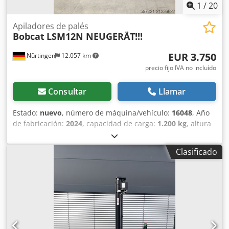
1
/
20
Apiladores de palés
Bobcat
LSM12N NEUGERÄT!!!
EUR 3.750
Nürtingen
12.057 km
precio fijo IVA no incluído
Consultar
Llamar
Estado:
nuevo
, número de máquina/vehículo:
16048
, Año
de fabricación:
2024
, capacidad de carga:
1.200 kg
, altura
de elevación:
3.200 mm
, centro de carga:
600 mm
, tipo de
combustible:
eléctrico
, tipo de mástil:
Simplex
, altura de
Clasificado
construcción:
2.080 mm
, voltaje de la batería:
24 V
,
longitud de la horquilla:
1.150 mm
, peso total:
576 kg
,
5076939 Número de serie: OBWNL-002740 Especificaciones
de la batería: 24 V, 60 Ah Chodpjykc Rrefx Algsa