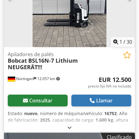
1
/
30
Apiladores de palés
Bobcat
BSL16N-7 Lithium
NEUGERÄT!!!
EUR 12.500
Nürtingen
12.057 km
precio fijo IVA no incluído
Consultar
Llamar
Estado:
nuevo
, número de máquina/vehículo:
16752
, Año
de fabricación:
2025
, capacidad de carga:
1.600 kg
, altura
de elevación:
5.520 mm
, ascensor libre:
1.820 mm
, centro
de carga:
600 mm
, tipo de combustible:
eléctrico
, tipo de
Clasificado