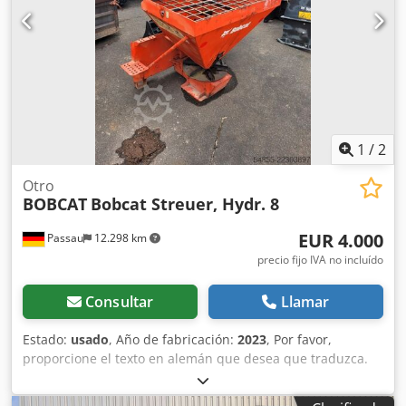
1
/
2
Otro
BOBCAT
Bobcat Streuer, Hydr. 8
EUR 4.000
Passau
12.298 km
precio fijo IVA no incluído
Consultar
Llamar
Estado:
usado
, Año de fabricación:
2023
, Por favor,
proporcione el texto en alemán que desea que traduzca.
Csdpfx Alszkzf Hsgjha