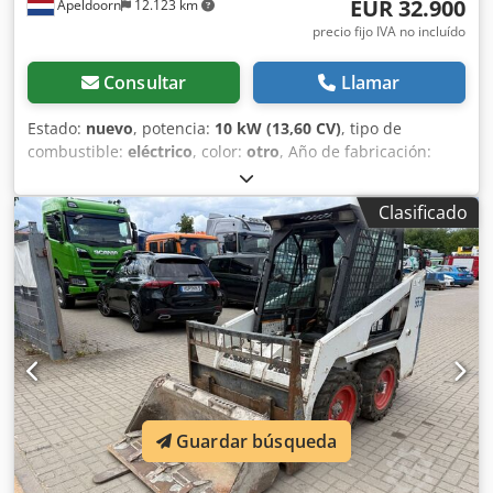
EUR 32.900
Apeldoorn
12.123 km
precio fijo IVA no incluído
Consultar
Llamar
Estado:
nuevo
, potencia:
10 kW (13,60 CV)
, tipo de
combustible:
eléctrico
, color:
otro
, Año de fabricación:
2025
, horas de funcionamiento:
1 h
, Propulsión: oruga
Peso en vacío: 1.910 kg Dimensiones (L x An x Al): 381 x 98 x
Clasificado
230 cm Marcado CE: sí Estado general: muy bueno Estado
técnico: muy bueno Estado visual: muy bueno = Opciones y
accesorios adicionales = - Función de martillo/selección
Cjdpjznrnmefx Ailoha - Función de rotación =
Observaciones = General País de fabricación: República
Checa Estado Tipo CE: CE 2 funciones hidráulicas
adicionales para cizalla/cuchara clasificadora, juego de
protección de cilindro, chasis extensible
Guardar búsqueda