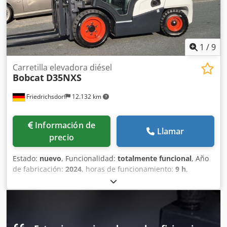
traseros: 80 - 100% Voltaje de la batería: 24 V Batería Ah:
150 Ah Tipo de batería: iones de litio Año de fabricación de
la batería: 2025 Chjdpfxjwi Acgo Ailoa Estado de la batería:
80 - 100% Carrera inicial, carrera libre completa,
certificado CE, Batería de iones de litio que no requiere
1
/
9
mantenimiento.
Carretilla elevadora diésel
Bobcat
D35NXS
Friedrichsdorf
12.132 km
Información de
Llamar
precio
Estado:
nuevo
, Funcionalidad:
totalmente funcional
, Año
de fabricación:
2024
, horas de funcionamiento:
9 h
,
capacidad de carga:
3.500 kg
, altura de elevación:
4.820
mm
, ascensor libre:
1.400 mm
, tipo de combustible:
diésel
, tipo de mástil:
triple
, altura de construcción:
2.350
mm
, potencia:
45 kW (61,18 CV)
, anchura del
portahorquillas:
1.190 mm
, longitud de la horquilla:
1.200