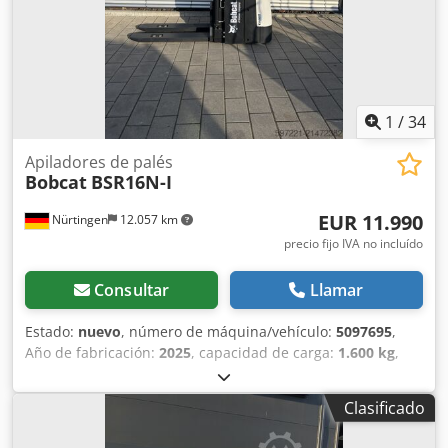
1
/
34
Apiladores de palés
Bobcat
BSR16N-I
EUR 11.990
Nürtingen
12.057 km
precio fijo IVA no incluído
Consultar
Llamar
Estado:
nuevo
, número de máquina/vehículo:
5097695
,
Año de fabricación:
2025
, capacidad de carga:
1.600 kg
,
altura de elevación:
4.620 mm
, ascensor libre:
1.400 mm
,
centro de carga:
600 mm
, tipo de combustible:
eléctrico
,
Clasificado
tipo de mástil:
triple
, altura de construcción:
2.120 mm
,
voltaje de la batería:
25,6 V
, longitud de la horquilla:
1.150