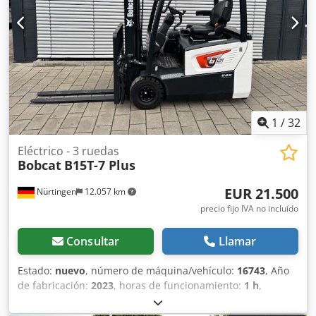
Especificaciones de la batería: 24 voltios, 150 amperios-
hora.
1
/
32
Eléctrico - 3 ruedas
Bobcat
B15T-7 Plus
EUR 21.500
Nürtingen
12.057 km
precio fijo IVA no incluído
Consultar
Llamar
Estado:
nuevo
, número de máquina/vehículo:
16743
, Año
de fabricación:
2023
, horas de funcionamiento:
1 h
,
capacidad de carga:
1.500 kg
, altura de elevación:
4.750
mm
, ascensor libre:
1.545 mm
, centro de carga:
500 mm
,