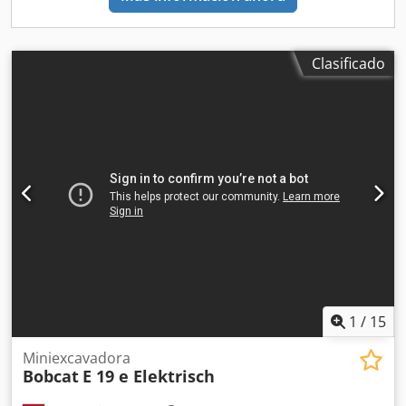
hidráulica de inclinación de cabina, radio DAB con función
MP3, pantalla lateral LCD de 7" con sistema de códigos
PIN, sistema de cámaras delante y detrás, sistema de
Clasificado
advertencia de colisión trasera, posicionamiento vertical
automático del mástil, ajuste simultáneo de las horquillas
con válvula de desplazamiento lateral
1
/
15
Miniexcavadora
Bobcat
E 19 e Elektrisch