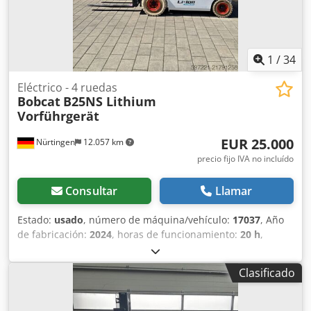
1
/
34
Eléctrico - 4 ruedas
Bobcat
B25NS Lithium
Vorführgerät
EUR 25.000
Nürtingen
12.057 km
precio fijo IVA no incluído
Consultar
Llamar
Estado:
usado
, número de máquina/vehículo:
17037
, Año
de fabricación:
2024
, horas de funcionamiento:
20 h
,
capacidad de carga:
2.500 kg
, altura de elevación:
4.710
mm
, ascensor libre:
1.700 mm
, centro de carga:
500 mm
,
Clasificado
tipo de combustible:
eléctrico
, tipo de mástil:
triple
, altura
de construcción:
2.180 mm
, voltaje de la batería:
48 V
,
longitud de la horquilla:
1.200 mm
, tamaño del neumático