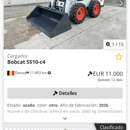
1
/
15
Cargador
Bobcat
S510-c4
EUR 11.000
Deinze
11.903 km
Quedan 12 días
Detalles
Estado:
usado
, color:
otro
, Año de fabricación:
2026
,
Número de cilindros: 4 Peso en vacío: 2680 kg Dimensiones
(largo x ancho x alto): 337 x 172 x 197 cm Sistema de
cambio rápido: sí Peso propio: 2680 kg Dimensiones de
Clasificado
transporte: 3378 x 1727 x 1972 mm Marca y modelo del