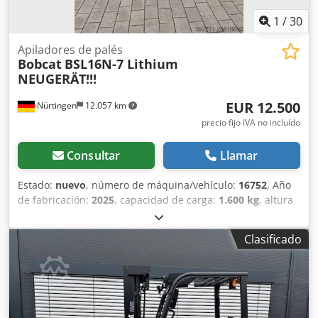
1
/
30
Apiladores de palés
Bobcat
BSL16N-7 Lithium
NEUGERÄT!!!
EUR 12.500
Nürtingen
12.057 km
precio fijo IVA no incluído
Consultar
Llamar
Estado:
nuevo
, número de máquina/vehículo:
16752
, Año
de fabricación:
2025
, capacidad de carga:
1.600 kg
, altura
de elevación:
5.520 mm
, ascensor libre:
1.820 mm
, centro
de carga:
600 mm
, tipo de combustible:
eléctrico
, tipo de
Clasificado
mástil:
triple
, altura de construcción:
2.408 mm
, voltaje de
la batería:
24 V
, longitud de la horquilla:
1.150 mm
,
tamaño del neumático delantero:
Tandem
, tamaño del
neumático trasero:
, peso total:
1.222 kg
, 5041176 Chjdex
Nk Hyopfx Ailsa Número de serie: OBWNE-000719