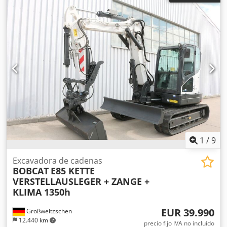
motor: Kubota V2403 Potencia: 36,5 kW / 48,9 CV Cilindros:
4 Tamaño de los neumáticos: ruedas delanteras y traseras:
30x10-16 Chsdpszrv Ulofx Ailsa Ancho de la pala: 1730 mm
Equipamiento: sistema de cambio rápido mecánico
Función adicional: Sin certificación ni registro CE Sin
documentación
1
/
9
Excavadora de cadenas
BOBCAT
E85 KETTE
VERSTELLAUSLEGER + ZANGE +
KLIMA 1350h
EUR 39.990
Großweitzschen
12.440 km
precio fijo IVA no incluído