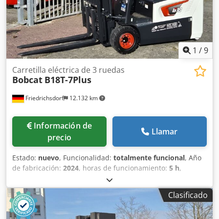
1
/
9
Carretilla eléctrica de 3 ruedas
Bobcat
B18T-7Plus
Friedrichsdorf
12.132 km
Información de
Llamar
precio
Estado:
nuevo
, Funcionalidad:
totalmente funcional
, Año
de fabricación:
2024
, horas de funcionamiento:
5 h
,
capacidad de carga:
1.800 kg
, altura de elevación:
4.750
mm
, ascensor libre:
1.540 mm
, tipo de combustible:
Clasificado
eléctrico
, tipo de mástil:
triple
, altura de construcción:
2.130 mm
, potencia:
6 kW (8,16 CV)
, anchura del