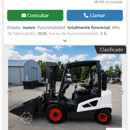
de trabajo delantero, cabina completa, elevación total,
VB IVA no incluído
certificado CE, espejo interior, luz giratoria,
limpiaparabrisas.
Consultar
Llamar
Estado:
nuevo
, Funcionalidad:
totalmente funcional
, Año
de fabricación:
2026
, horas de funcionamiento:
5 h
,
capacidad de carga:
1.200 kg
, altura de elevación:
3.200
mm
, tipo de combustible:
eléctrico
, tipo de mástil:
dúplex
,
Clasificado
altura de construcción:
2.150 mm
, longitud de la horquilla:
1.150 mm
, peso en vacío:
585 kg
, longitud total:
1.710 mm
,
tipo de accionamiento:
Elektro
, ancho de construcción:
800 mm
, Apilador Centro de carga: 600 mm Ancho de
horquillas: 180 mm Grosor de horquillas: 60 mm Tipo de
mástil: Dúplex Estado: Nuevo Estado técnico: Nuevo Tipo
de neumático delantero: Poliuretano Estado del neumático
delantero: 80 - 100% Chjdpfxsy Uz Sqo Ailsa Tipo de
neumático trasero: Poliuretano Estado del neumático
trasero: 80 - 100% Batería Voltios: 24V Batería Ah: 60Ah
Tipo de batería: Ion de litio Año de fabricación de la
batería: 2026 Estado de la batería: 80 - 100% Certificado
CE, Batería de ion de litio libre de mantenimiento 24 V