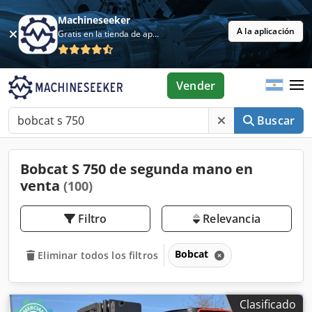
Machineseeker
A la aplicación
Gratis en la tienda de aplicaciones
Vender
Buscar
Bobcat S 750 de segunda mano en
venta
(100)
Filtro
Relevancia
Bobcat
Eliminar todos los filtros
Clasificado