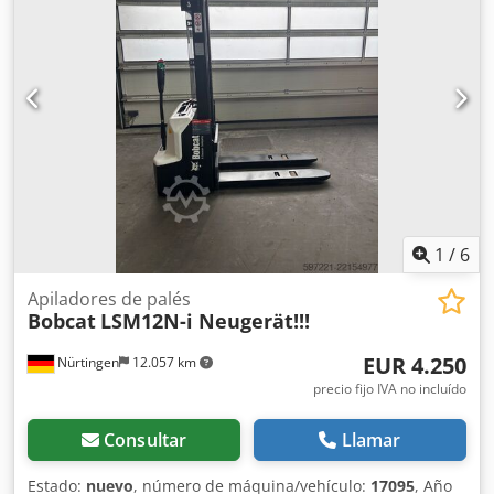
delantero:
23X9-10
, tamaño del neumático trasero:
18X7-8
,
peso total:
3.552 kg
, 5141046 Número de serie: FBA47-
4880-01823 Chjdpfxjy Hau Ie Ailoa Especificaciones de la
batería: 48 V, 600 Ah, de litio.
1
/
6
Apiladores de palés
Bobcat
LSM12N-i Neugerät!!!
EUR 4.250
Nürtingen
12.057 km
precio fijo IVA no incluído
Consultar
Llamar
Estado:
nuevo
, número de máquina/vehículo:
17095
, Año