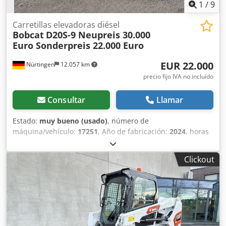
1
/
9
Carretillas elevadoras diésel
Bobcat
D20S-9 Neupreis 30.000
Euro Sonderpreis 22.000 Euro
EUR 22.000
Nürtingen
12.057 km
precio fijo IVA no incluído
Consultar
Llamar
Estado:
muy bueno (usado)
, número de
máquina/vehículo:
17251
, Año de fabricación:
2024
, horas
de funcionamiento:
430 h
, capacidad de carga:
2.000 kg
,
altura de elevación:
4.730 mm
, ascensor libre:
1.470 mm
,
Clickout
centro de carga:
500 mm
, tipo de combustible:
diésel
, tipo
de mástil:
triple
, altura de construcción:
2.190 mm
,
longitud de la horquilla:
1.050 mm
, tamaño del neumático
delantero:
7.00-15 5.50
, tamaño del neumático trasero:
6.50-10
, peso total:
4.053 kg
, 5215420 Chedpfozr Db Hox
Ailoa Número de serie: FDA2A-5052-00236