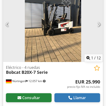
mm
, peso total:
1.412 kg
, 5097695 Número de serie:
OBWNQ-00000 Codpfx Aoytld Tjileha Especificaciones de la
batería: 25,6 V, 150 Ah.
1
/
12
Eléctrico - 4 ruedas
Bobcat
B20X-7 Serie
EUR 25.990
Nürtingen
12.057 km
precio fijo IVA no incluído
Consultar
Llamar