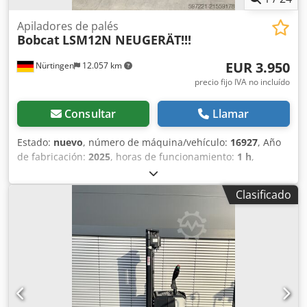
de vehículos de todo tipo.----
Apiladores de palés
Bobcat
LSM12N NEUGERÄT!!!
EUR 3.950
Nürtingen
12.057 km
precio fijo IVA no incluído
Consultar
Llamar
Estado:
nuevo
, número de máquina/vehículo:
16927
, Año
de fabricación:
2025
, horas de funcionamiento:
1 h
,
capacidad de carga:
1.200 kg
, altura de elevación:
3.620
mm
, centro de carga:
600 mm
, tipo de combustible:
Clasificado
eléctrico
, tipo de mástil:
Simplex
, altura de construcción:
2.280 mm
, voltaje de la batería:
24 V
, longitud de la
horquilla:
1.150 mm
, peso total:
576 kg
, 5108763 Codpfx
Aieyv S Rmsljha Número de serie: OBWNL-003130
Especificaciones de la batería: 24 V, 60 Ah.