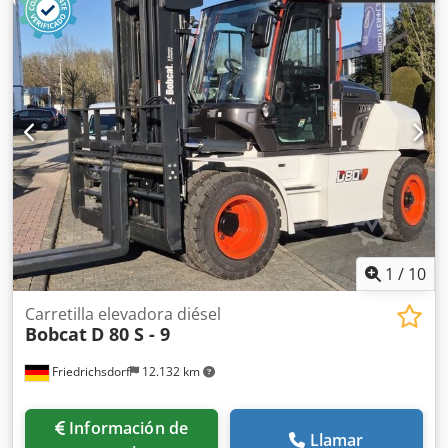
1
/
10
Carretilla elevadora diésel
Bobcat
D 80 S - 9
Friedrichsdorf
12.132 km
Información de
Llamar