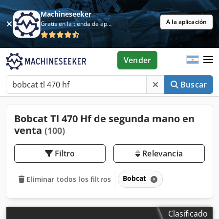
Machineseeker
A la aplicación
Gratis en la tienda de aplicaciones
Vender
Buscar
Bobcat Tl 470 Hf de segunda mano en
venta
(100)
Filtro
Relevancia
Bobcat
Eliminar todos los filtros
Clasificado