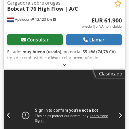
Cargadora sobre orugas
Bobcat
T 76 High Flow | A/C
EUR 61.900
Apeldoorn
12.123 km
precio fijo IVA no incluído
Consultar
Llamar
Estado:
muy bueno (usado)
, potencia:
55 kW (74,78 CV)
,
tipo de combustible:
diésel
, color:
otro
, Año de
fabricación:
2024
, horas de funcionamiento:
1.231 h
,
Equipamiento:
aire acondicionado
, Información técnica
Clasificado
Número de cilindros: 4 Cilindrada del motor: 2.400 cc
Dirección: Bock Marca del motor: Bobcat Peso en vacío:
4.898 kg Dimensiones (L x An x Al): 390 x 186 x 206 cm
Funcionalidad Sistema de cambio rápido: Sí Marcado CE: sí
Estado Estado técnico: muy bueno Estado estético: muy
bueno = Otras opciones y accesorios = - 3er circuito
hidráulico - Faro(s) de trabajo - Orugas de goma - Alto
caudal - Acoplador rápido hidráulico - Iluminación LED -
Luz de señalización - Dos velocidades = Observaciones =