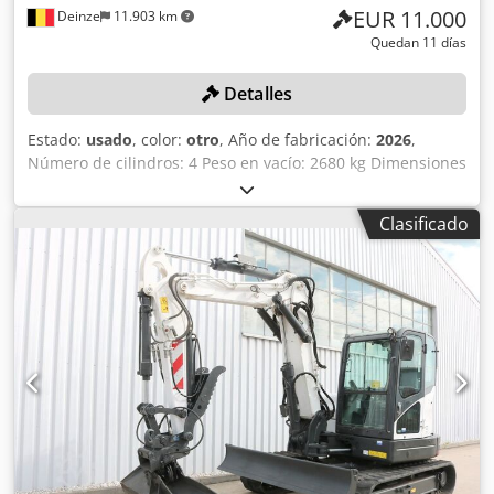
EUR 11.000
Deinze
11.903 km
Quedan 11 días
Detalles
Estado:
usado
, color:
otro
, Año de fabricación:
2026
,
Número de cilindros: 4 Peso en vacío: 2680 kg Dimensiones
(largo x ancho x alto): 337 x 172 x 197 cm Sistema de
cambio rápido: sí Codjzrv Ulspfx Afpjrf Peso propio: 2680
Clasificado
kg Dimensiones de transporte: 3378 x 1727 x 1972 mm
Marca y modelo del motor: Kubota V2403 Potencia: 36,5 kW
/ 48,9 CV Cilindros: 4 Tamaño de los neumáticos: ruedas
delanteras y traseras: 30x10-16 Ancho de la pala: 1730 mm
Equipamiento: sistema de cambio rápido mecánico
Función adicional: Sin certificación ni registro CE Sin
documentación