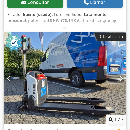
Consultar
Llamar
Estado:
bueno (usado)
, Funcionalidad:
totalmente
funcional
, potencia:
56 kW (76,14 CV)
, tipo de engranaje:
hidrostático
, tipo de combustible:
diésel
, potencia de
elevación:
2.200 kg/m
, Año de fabricación:
2008
, horas de
Clasificado
funcionamiento:
4.871 h
, Equipamiento:
cabina, horquillas
para palés
, Cargadora telescópica BOBCAT T2250 Cedpfx
Afszr En Iopsrf Año de fabricación: 2008 Según contador:
4.871 horas Capacidad de elevación: 2,2 toneladas Altura
de elevación: 5 metros Potencia: 56 kW Transmisión
hidrostática de 2 velocidades Altura total: solo 198 cm
Ancho total: solo 190 cm - Incluye horquilla - Acoplamiento
rápido mecánico - Circuito auxiliar hasta el soporte de la
horquilla - Tracción a las cuatro ruedas - 3 modos de
dirección - Control mediante joystick - Cámara de visión
trasera - Cabina con calefacción - Sistema de iluminación
con intermitentes - Lista para su uso inmediato - Buenos
neumáticos - Incluye homologación para carretera (Países
Bajos) Precio de venta: 21.900,00 € (neto) ¡También es
1
/
7
posible una entrega económica! Con un recargo, también