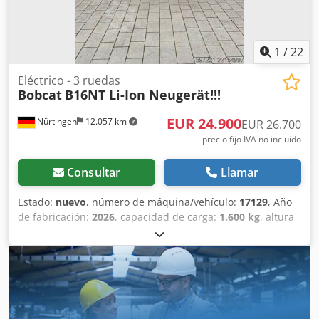
1
/
22
Eléctrico - 3 ruedas
Bobcat
B16NT Li-Ion Neugerät!!!
EUR 24.900
Nürtingen
12.057 km
EUR 26.700
precio fijo IVA no incluído
Consultar
Llamar
Estado:
nuevo
, número de máquina/vehículo:
17129
, Año
de fabricación:
2026
, capacidad de carga:
1.600 kg
, altura
de elevación:
4.800 mm
, ascensor libre:
1.484 mm
, centro
de carga:
500 mm
, tipo de combustible:
eléctrico
, tipo de
mástil:
triple
, altura de construcción:
2.215 mm
, voltaje de
la batería:
51,2 V
, longitud de la horquilla:
1.200 mm
,
tamaño del neumático delantero:
18x7-8 non marking
,
tamaño del neumático trasero:
16x6-8 non marking
, peso