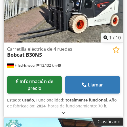
Estado del neumático delantero: 80 - 100% Tipo de
neumático trasero: Poliuretano Estado del neumático
trasero: 80 - 100% Batería Voltios: 24V Batería Ah: 60Ah
Tipo de batería: Ion de litio Año de fabricación de la
batería: 2026 Estado de la batería: 80 - 100% Certificado
CE, Batería de ion de litio libre de mantenimiento 24 V
1
/
10
Carretilla eléctrica de 4 ruedas
Bobcat
B30NS
Friedrichsdorf
12.132 km
Información de
Llamar
precio
Estado:
usado
, Funcionalidad:
totalmente funcional
, Año
de fabricación:
2024
, horas de funcionamiento:
70 h
,
capacidad de carga:
3.000 kg
, altura de elevación:
4.710
mm
, ascensor libre:
1.475 mm
, tipo de combustible:
Clasificado
eléctrico
, tipo de mástil:
triple
, altura de construcción: