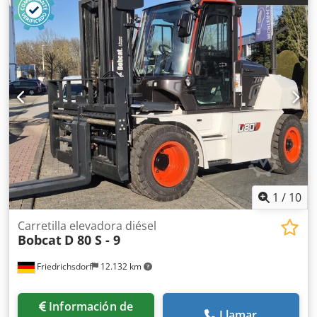
excavación en la pluma (pluma estándar y larga)
13200/15800 Nm Fuerza de excavación de la cuchara
22200 Nm Fuerza de tracción 30200 Nm Sistema de
rotación Giro de la pluma a la izquierda 60 Giro de la
pluma a la derecha 60 Velocidad de rotación 9,3 rpm
Volumen del fluido Capacidad del depósito de combustible
34,6 l
1
/
10
Carretilla elevadora diésel
Bobcat
D 80 S - 9
Friedrichsdorf
12.132 km
Información de
Llamar