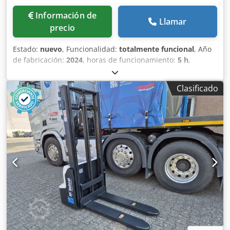
cámara de marcha atrás, apoyabrazos con minipalanca
Información de
para 4 funciones hidráulicas, cambio de dirección en el
Llamar
precio
apoyabrazos
Estado:
nuevo
, Funcionalidad:
totalmente funcional
, Año
de fabricación:
2024
, horas de funcionamiento:
5 h
,
capacidad de carga:
1.600 kg
, altura de elevación:
4.320
mm
, ascensor libre:
1.420 mm
, tipo de combustible:
Clasificado
eléctrico
, tipo de mástil:
triple
, altura de construcción:
2.008 mm
, longitud de la horquilla:
1.150 mm
, peso en
vacío:
1.340 kg
, longitud total:
1.964 mm
, tipo de
accionamiento:
Elektro
, ancho de construcción:
820 mm
,
Carretilla elevadora Centro de gravedad de la carga: 600
Anchura de horquilla: 560 mm Tipo de mástil: Triplex
Estado: Nueva Estado técnico: Nuevo Tipo de neumáticos
delanteros: Poliuretano Estado de los neumáticos
delanteros: 80 - 100% Neumáticos traseros Tipo:
Poliuretano Neumáticos traseros Estado: 80 - 100% Voltios
de la batería: 24V Batería Ah: 300Ah Csdpfx Afjwzpc Depsrf
Tipo de batería: PzS Año de construcción de la batería:
2024 Estado de la batería: 80 - 100% Carrera libre