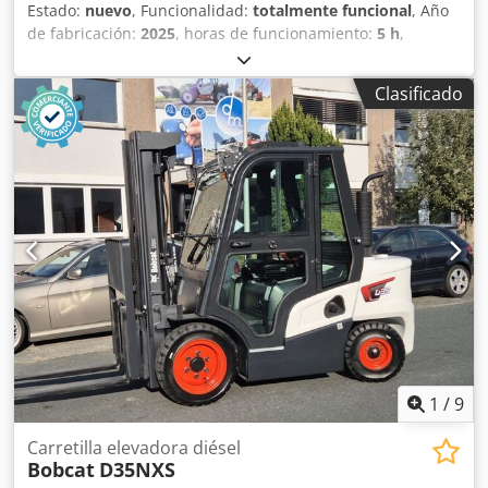
Estado:
nuevo
, Funcionalidad:
totalmente funcional
, Año
de fabricación:
2025
, horas de funcionamiento:
5 h
,
capacidad de carga:
1.600 kg
, altura de elevación:
4.620
mm
, ascensor libre:
1.520 mm
, tipo de combustible:
Clasificado
eléctrico
, tipo de mástil:
triple
, altura de construcción:
2.108 mm
, longitud de la horquilla:
1.150 mm
, peso en
vacío:
1.340 kg
, longitud total:
1.964 mm
, tipo de
accionamiento:
Elektro
, ancho de construcción:
820 mm
,
Transpaleta Centro de carga: 600 Ancho de la horquilla:
560 mm Tipo de mástil: Triplex Condición: Nuevo Estado
técnico: Nuevo Tipo de neumáticos delanteros: poliuretano
Estado de los neumáticos delanteros: 80 - 100% Tipo de
neumáticos traseros: poliuretano Credswi Acgjpfx Afpjf
Estado de los neumáticos traseros: 80 - 100% Voltaje de la
batería: 24 V Batería Ah: 150 Ah Tipo de batería: iones de
litio Año de fabricación de la batería: 2025 Estado de la
batería: 80 - 100% Carrera inicial, carrera libre completa,
certificado CE, Batería de iones de litio que no requiere
1
/
9
mantenimiento.
Carretilla elevadora diésel
Bobcat
D35NXS