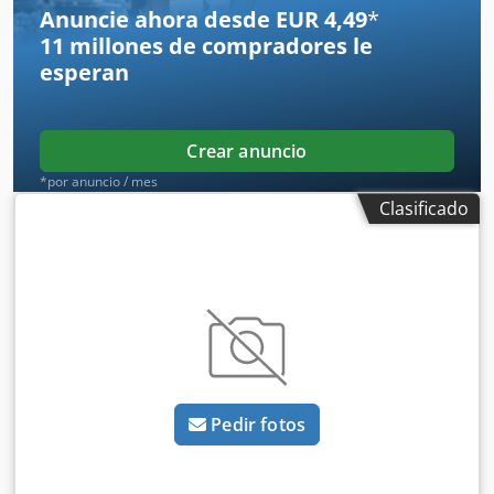
total:
3.290 kg
, 5174830 Número de serie: OBA05-000013
Anuncie ahora desde EUR 4,49
*
Especificaciones de la batería: 51,2 V, 277 Ah Credpfxozfd
11 millones de compradores
le
Dzs Afpsf
esperan
Crear anuncio
*por anuncio / mes
Clasificado
Pedir fotos