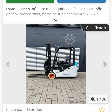
Estado:
usado
, número de máquina/vehículo:
15691
, Año
de fabricación:
2013
, horas de funcionamiento:
7.607 h
,
altura de elevación:
7.000 mm
, tipo de motor: Diésel,
fabricante: Bobcat Csdjw R Av Iopfx Afporf
Clasificado
1
/
20
Eléctrico - 3 ruedas