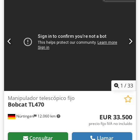
1
/
33
Manipulador telescópico fijo
Bobcat
TL470
EUR 33.500
Nürtingen
12.060 km
precio fijo IVA no incluído
Consultar
Llamar