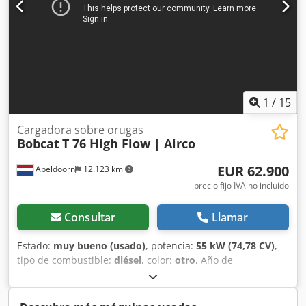
1
/
15
Cargadora sobre orugas
Bobcat
T 76 High Flow | Airco
EUR 62.900
Apeldoorn
12.123 km
precio fijo IVA no incluído
Consultar
Llamar
Estado:
muy bueno (usado)
, potencia:
55 kW (74,78 CV)
,
tipo de combustible:
diésel
, color:
otro
, Año de
fabricación:
2024
, horas de funcionamiento:
916 h
,
Equipamiento:
aire acondicionado
, Información técnica
Número de cilindros: 4 Cilindrada del motor: 2.400 cc Tipo