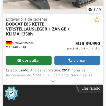
1
/
9
Excavadora de cadenas
BOBCAT
E85 KETTE
VERSTELLAUSLEGER + ZANGE +
KLIMA 1350h
EUR 39.990
Großweitzschen
12.440 km
precio fijo IVA no incluído
Consultar
Llamar
Estado:
usado
, Año de fabricación:
2017
, horas de
funcionamiento:
1.436 h
, Equipamiento:
tracción a las
cuatro ruedas
, Ofrecemos una máquina E85 poco común,
no procedente de una empresa de construcción pequeña,
Clasificado
con aire acondicionado. Csdpfxszr Avvo Afporf * BRAZO
EXTENDIBLE con PINZA/DEDO * Pala hidráulica para
excavación, disponible como opción, en stock con un
precio adicional justo. * Procedente de una empresa de