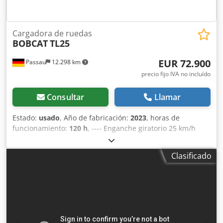
Cargadora de ruedas
BOBCAT
TL25
EUR 72.900
Passau
12.298 km
precio fijo IVA no incluído
Consultar
Llamar
Estado:
usado
, Año de fabricación:
2023
, horas de
funcionamiento:
120 h
, ---- Enganche giratorio 25 km/h
Asiento de tela con suspensión neumática Crodpfxezkzwpo
Afpsf Bloqueo hidráulico – Sistema «Quick-TACH» Aire
Clasificado
acondicionado Sistema hidráulico auxiliar Ventilador de
inversión Cámara trasera Caja de herramientas Incluye
horquilla para paletas Incluye cuchara para trabajos de
movimiento de tierras Incluye lanza para balas Fecha de
fin de la garantía: 16.09.2028 Ubicación: Neustadt an der
Orla