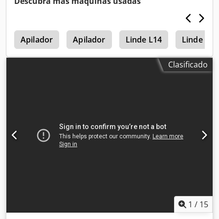
Descubra más máquinas usadas
de chasis: rígido Dirección: rígida Marca del motor: Bobcat
Peso en vacío: 4.898 kg Dimensiones (L x A x H): 390 x 186 x
206 cm Funcional Sistema de cambio rápido: Sí
l
Certificación CE: sí Estado Estado técnico: muy bueno
Apilador
Apilador
Linde L14
Linde L12
Estado visual: muy bueno = Otras opciones y equipamiento
= - Faro(s) de trabajo - Suspensión del brazo - Orugas de
Clasificado
goma - Gran caudal - Acoplamiento rápido hidráulico - Luz
de señalización - Dos velocidades = Observaciones = Tren
motriz Nivel (Tier): Stage V / Tier IV final General País de
fabricación: EE. UU. Estado Tipo CE: CE Csdpfxexn S N Rj
Afporf Acoplamiento rápido hidráulico, 2 velocidades,
pantalla grande, cámara de marcha atrás, aire
acondicionado, asiento neumático.
1
/
15