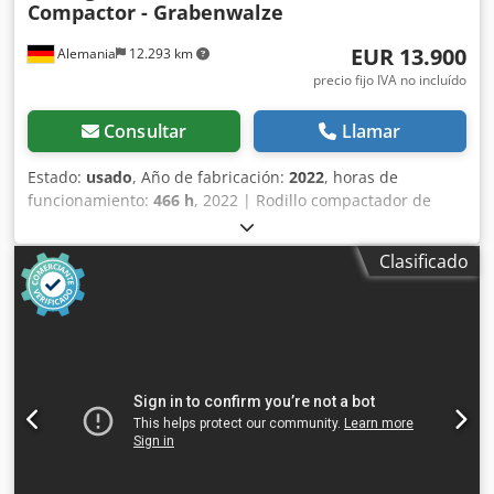
Compactor - Grabenwalze
EUR 13.900
Alemania
12.293 km
precio fijo IVA no incluído
Consultar
Llamar
Estado:
usado
, Año de fabricación:
2022
, horas de
funcionamiento:
466 h
, 2022 | Rodillo compactador de
zanjas Bomag BMP 8500 | Otro rodillo | 466 horas 📍
Ubicación: Alemania 🚛 Entrega disponible en su destino.
Clasificado
¡Utilice nuestra calculadora de envío para estimar los
costos de transporte! 💰 Compre ahora por 13.900 EUR o
haga una oferta. Pago contra entrega disponible por una
tarifa asequible (sujeto a aprobación)* 👷‍♂️ Inspeccionado
por un experto independiente 27 puntos de inspección, 27
aprobados ✅, 0 imperfecciones ℹ️, 0 gastos ⚠️ 📌
Comentario del inspector: No se detectaron defectos. 📄
¿Desea ver la inspección completa, fotos adicionales o un
vídeo? Consejo: La referencia "40835 Equippo" se utiliza
habitualmente al buscar más detalles en línea. 💡 Por qué