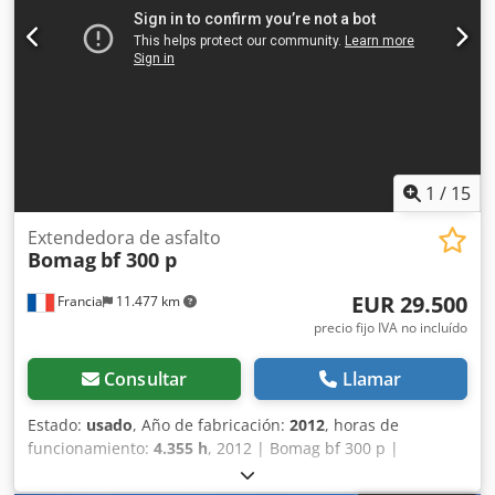
primer día. Perfecto para optimizar tu inversión con
maquinaria de segunda mano. Tipología: Ligera Anchura
de tambor: 1.200 mm Diámetro de tambor: 700 mm
Capacidad de depósito: 35 l CE
1
/
15
Extendedora de asfalto
Bomag
bf 300 p
EUR 29.500
Francia
11.477 km
precio fijo IVA no incluído
Consultar
Llamar
Estado:
usado
, Año de fabricación:
2012
, horas de
funcionamiento:
4.355 h
, 2012 | Bomag bf 300 p |
Pavimentadora de asfalto usada | 4355 horas 📍Ubicación:
Francia 🚛 Entrega disponible en su destino: ¡Utilice