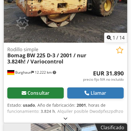
Más información = Póngase en contacto con Tobias Ebert
para obtener más información.
1
/
14
Rodillo simple
Bomag
BW 225 D-3 / 2001 / nur
3.824h! / Variocontrol
EUR 31.890
Burghaun
12.222 km
precio fijo IVA no incluído
Consultar
Llamar
Estado:
usado
, Año de fabricación:
2001
, horas de
funcionamiento:
3.824 h
, Alquiler posible Dwodpfxszpdhzo
Ag Uja = Más información = Póngase en contacto con
Tobias Ebert para obtener más información.
Clasificado