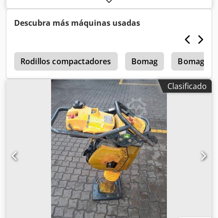
Descubra más máquinas usadas
4
Rodillos compactadores
Bomag
Bomag Mp
Clasificado