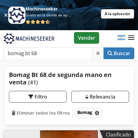
Machineseeker
A la aplicación
Gratis en la tienda de aplicaciones
Vender
Buscar
Bomag Bt 68 de segunda mano en
venta
(41)
Filtro
Relevancia
Bomag
Eliminar todos los filtros
Clasificado