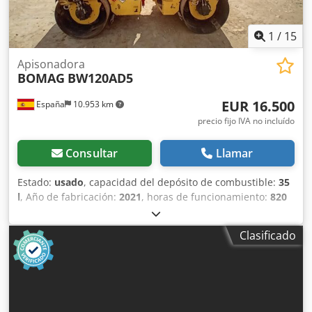
1
/
15
Apisonadora
BOMAG
BW120AD5
EUR 16.500
España
10.953 km
precio fijo IVA no incluído
Consultar
Llamar
Estado:
usado
, capacidad del depósito de combustible:
35
l
, Año de fabricación:
2021
, horas de funcionamiento:
820
h
, Peso en vacío: 2.700 kg Dimensiones (lxanxal): 253 x 127
x 257 cm Djdsy Iz A Ajpfx Ag Uewa Ubicación: Casarrubios
Clasificado
del monte (Toledo) El BOMAG BW120AD5 es ideal para
tareas de compactación ligera en obras urbanas o
mantenimiento de carreteras. Buena maniobrabilidad,
controles sencillos y funcionamiento correcto. Se presenta
en estado operativo, preparado para trabajar desde el