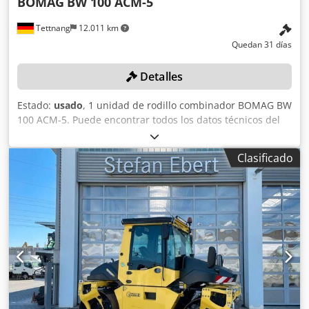
BOMAG
BW 100 ACM-5
Tettnang
12.011 km
Quedan 31 días
Detalles
Estado:
usado
, 1 unidad de rodillo combinador BOMAG BW
100 ACM-5. Puede encontrar todos los datos técnicos del
artículo que se subasta en la sección «Documentos» en
formato PDF, disponible para descargar. Color: como se
Clasificado
muestra en las imágenes, de acuerdo con las fotos y la
inspección. Dedpszqaycjfx Ag Uewa Estado: usado.