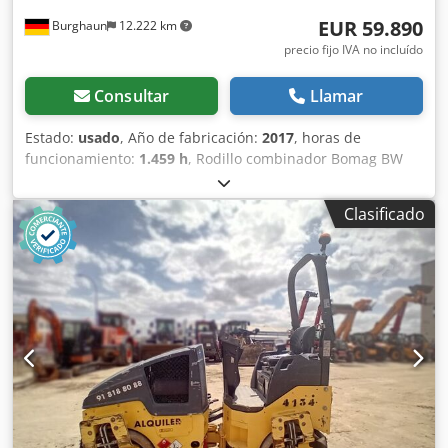
EUR 59.890
Burghaun
12.222 km
precio fijo IVA no incluído
Consultar
Llamar
Estado:
usado
, Año de fabricación:
2017
, horas de
funcionamiento:
1.459 h
, Rodillo combinador Bomag BW
154 ACP-4i AM, año de fabricación: 2017, horas de
funcionamiento: solo 1459 horas, motor: Kubota [55,4
Clasificado
kW/75 CV], Asphalt Manager 2, cortador de asfalto a la
derecha, peso: 7400 kg, banda de rodadura lisa, buen
estado, listo para su uso inmediato. Si lo desea, le
ofreceremos una propuesta de arrendamiento o
financiación; el Sr. Mihm (tel. ) estará encantado de
ayudarle. Para obtener más información, visite nuestra
página web. Salvo errores y venta previa. Posibilidad de
alquiler. = Más información = Póngase en contacto con
Tobias Ebert para obtener más información. Dwedpfx Aszq
Tzmsg Usa