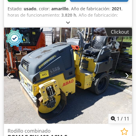
Estado:
usado
, color:
amarillo
, Año de fabricación:
2021
,
horas de funcionamiento:
3.820 h
, Año de fabricación:
2021 Peso en vacío: 16.000 kg Dimensiones (lxanxal): 622 x
230 x 299 cm Tipo de motor: Deutz DEUTZ TCD4.1 L-4
Clickout
Ubicación: Sagunto (Valencia) Rodillo de compactación
usado, de hombre sentado marca Bomag , modelo BW216
D5 . Se trata de una apisonadora de ruedas y un solo
tambor de 16 toneladas. Este versátil compactador se
adapta sin problema a cualquier lugar del trabajo,
proporcionando resultados de compactación y
apisonamiento líderes del sector en obras pequeñas o
medianas, en trabajos de construcción de infraestructura
de transporte como carreteras o construcción de edificios.
El rodillo compactador de ocasión BW216 D5 tiene un peso
de 15.990 kg. y una anchura de tambor de 2,13 m. Ancho
de tambor: 2.130 mm Diámetro de tambor: 1.500 mm
Dsdpfsx Sqhisx Ag Ujwa Capacidad de depósito: 250 l
Amplitud: 2,10/1,10 mm CE
1
/
11
Rodillo combinado