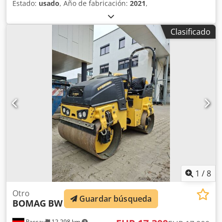
Estado:
usado
, Año de fabricación:
2021
,
Clasificado
1
/
8
Otro
Guardar búsqueda
BOMAG
BW 100 ADM-5
Passau
12.298 km