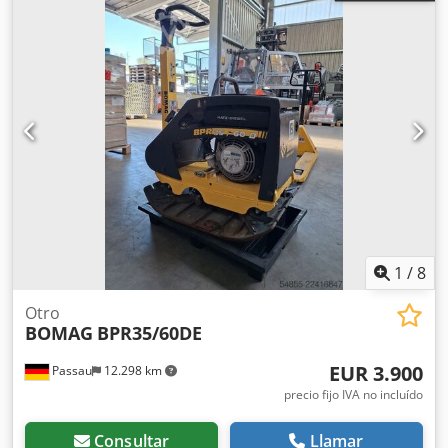
1
/
8
Otro
BOMAG
BPR35/60DE
EUR 3.900
Passau
12.298 km
precio fijo IVA no incluído
Consultar
Llamar