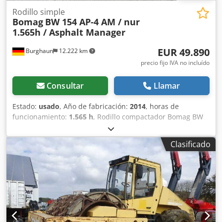
Rodillo simple
Bomag
BW 154 AP-4 AM / nur
1.565h / Asphalt Manager
EUR 49.890
Burghaun
12.222 km
precio fijo IVA no incluído
Consultar
Llamar
Estado:
usado
, Año de fabricación:
2014
, horas de
funcionamiento:
1.565 h
, Rodillo compactador Bomag BW
154 AP-4 AM, año de fabricación: 2014, horas de
funcionamiento: solo 1565 h, motor: Kubota [55,4 kW/75
Clasificado
CV], sistema Asphalt Manager 2, distribuidor de asfalto
Bomag, cortador de asfalto lateral derecho, peso: 7300 kg,
tambor de superficie lisa, buen estado, listo para su uso
inmediato. Si lo desea, le ofrecemos una propuesta de
arrendamiento o financiación. El Sr. Mihm (teléfono: )
estará encantado de atenderle. Encontrará más
información en nuestra página web. Salvo errores y venta
previa. Posibilidad de alquiler. Dwodpfxszpdh Us Ag Uoa =