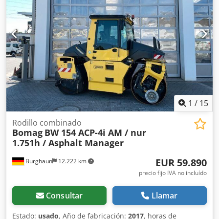
encantado de atenderle. Puede encontrar más información
en nuestra página web. ¡Salvo errores y venta previa! =
Más información = Póngase en contacto con Tobias Ebert
para obtener más información.
1
/
15
Rodillo combinado
Bomag
BW 154 ACP-4i AM / nur
1.751h / Asphalt Manager
EUR 59.890
Burghaun
12.222 km
precio fijo IVA no incluído
Consultar
Llamar
Estado:
usado
, Año de fabricación:
2017
, horas de