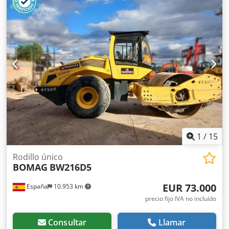
1
/
15
Rodillo único
BOMAG
BW216D5
EUR 73.000
España
10.953 km
precio fijo IVA no incluído
Consultar
Llamar