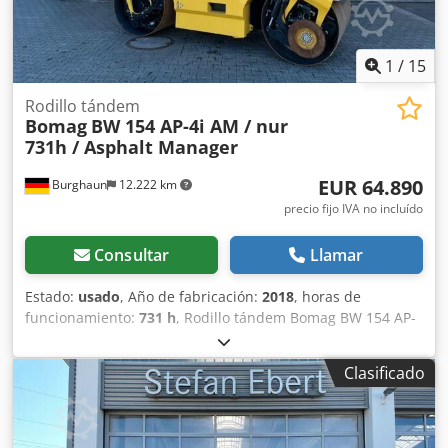
1
/
15
Rodillo tándem
Bomag
BW 154 AP-4i AM / nur
731h / Asphalt Manager
EUR 64.890
Burghaun
12.222 km
precio fijo IVA no incluído
Consultar
Llamar
Estado:
usado
, Año de fabricación:
2018
, horas de
funcionamiento:
731 h
, Rodillo tándem Bomag BW 154 AP-
4 AM, año de fabricación: 2018, horas de funcionamiento:
solo 731 h, motor: Kubota [55,4 kW/75 CV], Asphalt
Clasificado
Manager 2, peso: 7300 kg, banda de rodadura lisa, buen
estado, listo para su uso inmediato. Djdpfjzq Tzysx Ag
Uswa Si lo desea, le ofreceremos una opción de
arrendamiento o financiación. El Sr. Mihm (Tel. estará