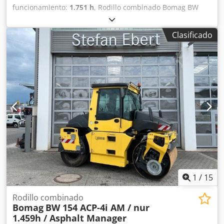
funcionamiento:
1.751 h
, Rodillo combinado Bomag BW
154 ACP-4i AM, año de fabricación: 2017, horas de
funcionamiento: solo 1.751 horas, motor: Kubota [55,4
Clasificado
kW/75 CV], sistema Asphalt Manager 2, cortadora de
asfalto a ambos lados, peso: 7.400 kg, tambor con
superficie lisa, buen estado, listo para su uso inmediato. Si
lo desea, le ofreceremos una opción de arrendamiento o
financiación. El Sr. Mihm (tel. ) estará encantado de
atenderle. Para obtener más información, visite nuestra
página web. Salvo errores y venta previa. Posibilidad de
alquiler. = Más información = Dwsdpjzq Tztsfx Ag Usa
Póngase en contacto con Tobias Ebert para obtener más
información.
1
/
15
Rodillo combinado
Bomag
BW 154 ACP-4i AM / nur
1.459h / Asphalt Manager