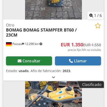
1
/
6
Otro
BOMAG
BOMAG STAMPFER BT60 /
23CM
EUR 1.350
Passau
12.298 km
EUR 1.550
precio fijo IVA no incluído
Consultar
Llamar
Estado:
usado
, Año de fabricación:
2023
,
Clasificado