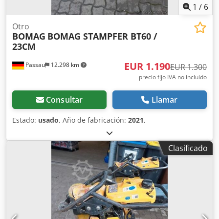
1
/
6
Otro
BOMAG
BOMAG STAMPFER BT60 /
23CM
EUR 1.190
Passau
12.298 km
EUR 1.300
precio fijo IVA no incluído
Consultar
Llamar
Estado:
usado
, Año de fabricación:
2021
,
Clasificado