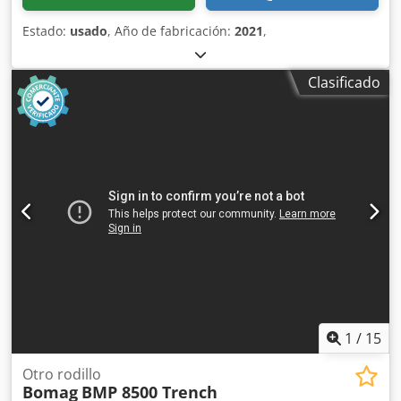
Estado:
usado
, Año de fabricación:
2021
,
Clasificado
1
/
15
Otro rodillo
Bomag
BMP 8500 Trench