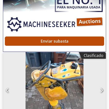
EQUIPAMIENTO Y ACCESORIOS. La base de todos los
contratos de compraventa, facturas, facturas proforma,
pedidos y conversaciones de venta son nuestros términos
y condiciones generales (consulte el aviso legal).
Dwjdpfxjvxpc Hj Ag Uea
Enviar subasta
Clasificado