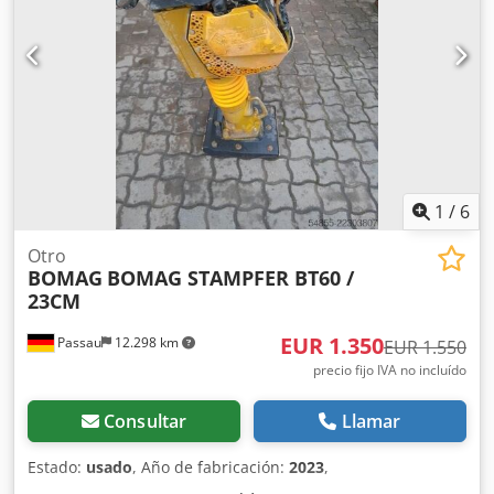
1
/
6
Otro
BOMAG
BOMAG STAMPFER BT60 /
23CM
EUR 1.350
Passau
12.298 km
EUR 1.550
precio fijo IVA no incluído
Consultar
Llamar
Estado:
usado
, Año de fabricación:
2023
,