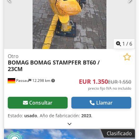
1
/
6
Otro
BOMAG
BOMAG STAMPFER BT60 /
23CM
EUR 1.350
Passau
12.298 km
EUR 1.550
precio fijo IVA no incluído
Consultar
Llamar
Estado:
usado
, Año de fabricación:
2023
,
Clasificado