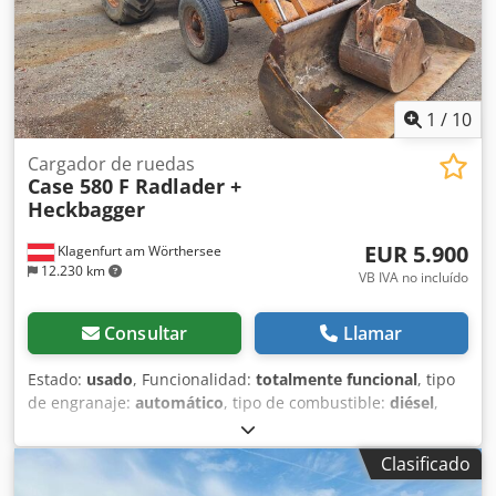
1
/
10
Cargador de ruedas
Case 580 F Radlader +
Heckbagger
EUR 5.900
Klagenfurt am Wörthersee
12.230 km
VB IVA no incluído
Consultar
Llamar
Estado:
usado
, Funcionalidad:
totalmente funcional
, tipo
de engranaje:
automático
, tipo de combustible:
diésel
,
peso operativo:
7.500 kg
, configuración de ejes:
4x2
,
primer registro:
10/1977
, Año de fabricación:
1977
,
Clasificado
Equipamiento:
hidráulica
, Técnicamente en buen estado
Dodpfet S Idrjx Aahock