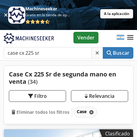
Machineseeker
A la aplicación
Gratis en la tienda de aplicaciones
Vender
Buscar
Case Cx 225 Sr de segunda mano en
venta
(34)
Filtro
Relevancia
Case
Eliminar todos los filtros
Clasificado