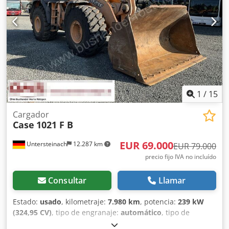
vida útil. Datos técnicos: Fabricante: Karl Tränklein Tipo:
Case Bender / máquina para dar forma a lomos Ancho de
trabajo: aprox. 600 mm Ajuste de la presión de los rodillos
Estructura estable de hierro fundido Accionamiento
eléctrico Mesa de trabajo Estado: usada Aplicaciones:
producción de libros de tapa dura, encuadernaciones,
imprentas, empresas de artes gráficas, producción de
álbumes, catálogos y encuadernaciones. Djdsziwnbjpfx
Aahsck
1
/
15
Cargador
Case
1021 F B
EUR 69.000
Untersteinach
12.287 km
EUR 79.000
precio fijo IVA no incluído
Consultar
Llamar
Estado:
usado
, kilometraje:
7.980 km
, potencia:
239 kW
(324,95 CV)
, tipo de engranaje:
automático
, tipo de
combustible:
diésel
, color:
amarillo
, primer registro: