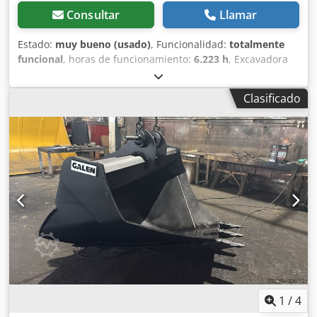
Consultar
Llamar
Estado:
muy bueno (usado)
, Funcionalidad:
totalmente
funcional
, horas de funcionamiento:
6.223 h
, Excavadora
de cadenas CASE CX290B – Hidráulica Kawasaki, Motor
Isuzu Datos técnicos: - Motor: Isuzu AH-6HK1X (6 cilindros,
Clasificado
turboalimentado, Common Rail). - Potencia del motor:
aprox. 154 kW (209 CV) a 1.800 rpm. - Peso operativo:
aprox. 29.100 kg - 30.000 kg (dependiendo del
equipamiento). - Sistema hidráulico: Bombas de pistones
de caudal variable (Kawasaki), que permiten movimientos
combinados suaves. - Alcance máximo de excavación:
aprox. 10,5 - 10,7 m. - Profundidad máxima de excavación:
aprox. 7,1 m. - Capacidad del cucharón: estándar aprox.
1,2 - 1,6 m³. - Horas de trabajo: Originales 6.223 h –
máquina cuidada, mantenida regularmente, contador
totalmente funcional y legible. Ventajas del modelo
CX290B: - Enganche rápido hidráulico: Cambio rápido y
eficiente de implementos sin salir de la cabina. - Línea
hidráulica completa: Máquina equipada con salidas
1
/
4
adicionales en el brazo para martillo, cizallas o pinza.