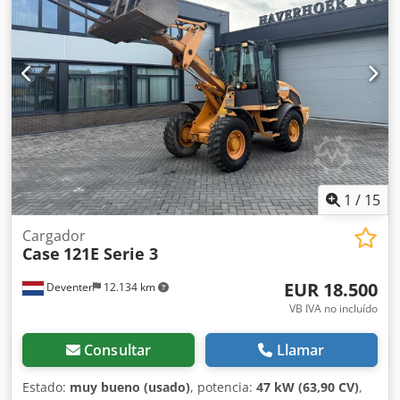
8,19 m Ancho para el transporte: 1,91 m Altura para el
transporte: 2,89 m Color: Amarillo Dcedpfx Aezripcsahsk -
Control mediante joystick - Pala niveladora - Cámara Con
gusto le brindamos apoyo también en el ámbito de la
financiación/arrendamiento a través de nuestros socios.
Todos los datos son orientativos. Salvo error y omisión.
1
/
15
Cargador
Case
121E Serie 3
EUR 18.500
Deventer
12.134 km
VB IVA no incluído
Consultar
Llamar
Estado:
muy bueno (usado)
, potencia:
47 kW (63,90 CV)
,