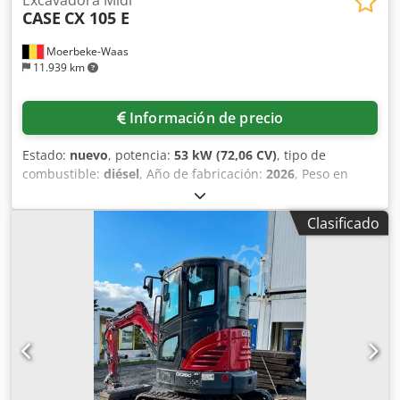
CASE
CX 105 E
Moerbeke-Waas
11.939 km
Información de precio
Estado:
nuevo
, potencia:
53 kW (72,06 CV)
, tipo de
combustible:
diésel
, Año de fabricación:
2026
, Peso en
vacío: 9.780 kg. Dsdezrrw Aspfx Aahjck Póngase en
contacto con el departamento de ventas de KEY-TEC para
Clasificado
obtener más información.