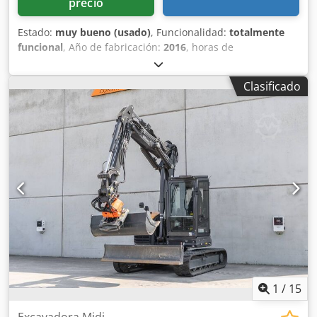
precio
Estado:
muy bueno (usado)
, Funcionalidad:
totalmente
funcional
, Año de fabricación:
2016
, horas de
funcionamiento:
11.500 h
, * 11.500 horas de trabajo * Peso
operativo: 15.700 kg Dcodpfjy Rm H Esx Aahek * Potencia
Clasificado
del motor: 77 kW * Zapatas Roadliner * Acoplador rápido
hidráulico * Aire acondicionado
1
/
15
Excavadora Midi