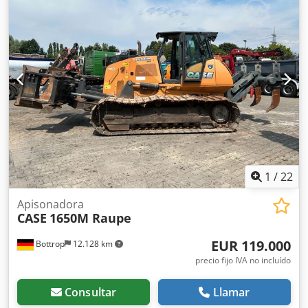
1
/
22
Apisonadora
CASE
1650M Raupe
EUR 119.000
Bottrop
12.128 km
precio fijo IVA no incluído
Consultar
Llamar