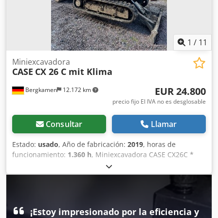
1
/
11
Miniexcavadora
CASE
CX 26 C mit Klima
EUR 24.800
Bergkamen
12.172 km
precio fijo El IVA no es desglosable
Consultar
Llamar
Estado:
usado
, Año de fabricación:
2019
, horas de
funcionamiento:
1.360 h
, Miniexcavadora CASE CX26C *
Año de fabricación: 2019 * 1360 BS, i * Calefacción * Aire
acondicionado * Orugas de goma * Hoja excavadora *
Enganche rápido Dedpfx Aajurfkcehsck
¡Estoy impresionado por la eficiencia y