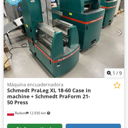
1
/
9
Máquina encuadernadora
Schmedt PraLeg XL 18-60 Case in
machine
+ Schmedt PraForm 21-
50 Press
Radom
12.930 km