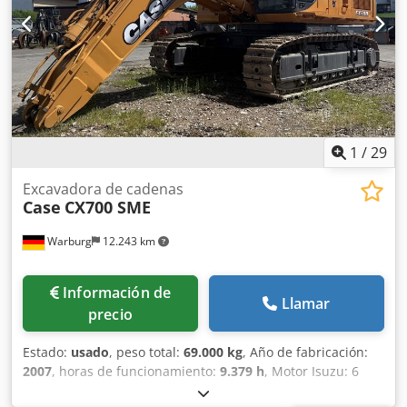
conservado en aproximadamente un 70 % Placas de base
de 600 mm de ancho Dedpfx Aaszp Rm Rsheck Motor Isuzu
de 202 kW Certificación CE Transporte: 10,8 x 3 x 3,40 m
Peso en condiciones de trabajo: 35,5 toneladas.
1
/
29
Excavadora de cadenas
Case
CX700 SME
Warburg
12.243 km
Información de
Llamar
precio
Estado:
usado
, peso total:
69.000 kg
, Año de fabricación:
2007
, horas de funcionamiento:
9.379 h
, Motor Isuzu: 6
cilindros, 345 kW – AH-6WG1X – EPA y CE Pluma 6,58 m