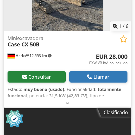
1
/
6
Miniexcavadora
Case
CX 50B
EUR 28.000
Horka
12.553 km
EXW VB IVA no incluído
Consultar
Llamar
Estado:
muy bueno (usado)
, Funcionalidad:
totalmente
funcional
, potencia:
31,5 kW (42,83 CV)
, tipo de
combustible:
diésel
, color:
original
, peso total:
4.945 kg
,
estado de la cadena:
60 %
, Año de fabricación:
2012
, horas
Clasificado
de funcionamiento:
4.490 h
, Equipamiento:
cabina
,
Fabricante: CASE Modelo: CX 50B S2 Año de fabricación:
2012 Horas: 4.490 Peso: 4.945 kg Motor: Yanmar 4TNV88-
XYB Potencia: 31,5 kW Sistema de rodaje: orugas de goma