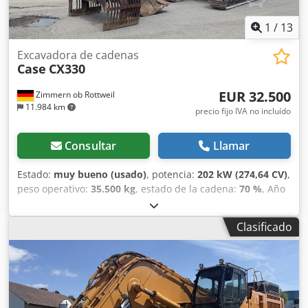
1
/
13
Excavadora de cadenas
Case
CX330
EUR 32.500
Zimmern ob Rottweil
11.984 km
precio fijo IVA no incluído
Consultar
Llamar
Estado:
muy bueno (usado)
, potencia:
202 kW (274,64 CV)
,
peso operativo:
35.500 kg
, estado de la cadena:
70 %
, Año
de fabricación:
2006
, horas de funcionamiento:
9.139 h
,
Equipamiento:
aire acondicionado
, CASE CX330 Año de
Clasificado
fabricación: 2006 Horas de funcionamiento: 9.139 horas
Cabina cerrada Aire acondicionado Radio Sistema de
lubricación centralizado Brazo estándar Cuchara: 3,30 m
Circuito hidráulico completo (para martillo, pinza o cizalla)
Acoplamiento rápido OQ80 1 cuchara – 800 mm de ancho
1 pinza – funciona, necesita reparación Tren de rodaje