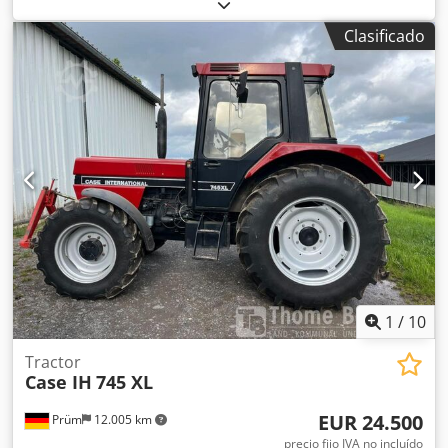
diésel
, Año de fabricación:
2004
, Fabricante: Case Modelo:
MXM190 / Samson Cisterna de Vacío 8000 L Año: 2004
Clasificado
Condición: Buena Número de serie: ACM231045 Dcedpfx
Aasynq Dbehjk Ref. nº.: 8084 Fecha de matriculación: CV:
190 Horas: 6348 Caja de cambios: Powershift total 19+6
Depósito de gasoil: 1 Capacidad del depósito: 400 L Radio:
? Asiento neumático: ? Frenos: Frenos de disco en baño de
aceite Tamaño de neumáticos: 600/65R25 + 650/75R38 -
520/70R34 Porcentaje de banda de rodadura restante: 60%
90% - 40% Caja de herramientas: ? Sistema hidráulico: ?
Fabricante de cisterna: Samson Capacidad de la cisterna:
8000 L Bomba de alta presión: 2 x HPP Caudal de alta
presión: 122 l/min - 130 bar Bomba de vacío: Samson
Mando a distancia: ?
1
/
10
Tractor
Case IH
745 XL
EUR 24.500
Prüm
12.005 km
precio fijo IVA no incluído