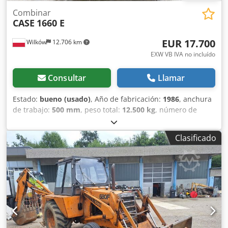
previa. * Aceptamos vehículos usados como parte de pago.
* Para la compra de vehículos o venta de maquinaria
Combinar
CASE
1660 E
usada solo aplican los Términos y Condiciones Generales
de Jaweed GmbH. * Puede consultar más información y
EUR 17.700
Wilków
12.706 km
nuestras Condiciones Generales en nuestra página web;
vendemos con condiciones generales (AGB: ...).
EXW VB IVA no incluído
Consultar
Llamar
Estado:
bueno (usado)
, Año de fabricación:
1986
, anchura
de trabajo:
500 mm
, peso total:
12.500 kg
, número de
máquina/vehículo:
017128
, CASE IH 1660 flujo axial Marca:
Case IH Modelo: 1660 Año: 1987 Horas de funcionamiento:
Clasificado
3.300 h Dsdevr Dxpjpfx Aaheck Ancho de sección: 5,00 m
Varios tipos de equipos: picador de paja, esparcidor de
paja.