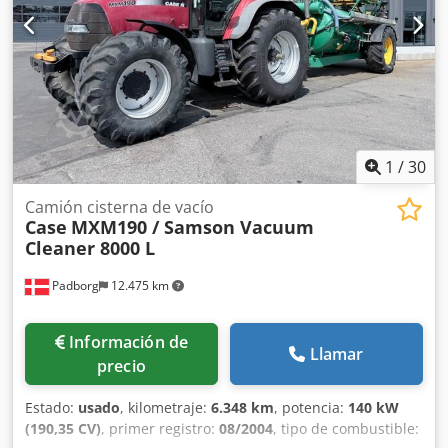
1
/
30
Camión cisterna de vacío
Case
MXM190 / Samson Vacuum
Cleaner 8000 L
Padborg
12.475 km
Información de
Llamar
precio
Estado:
usado
, kilometraje:
6.348 km
, potencia:
140 kW
(190,35 CV)
, primer registro:
08/2004
, tipo de combustible: