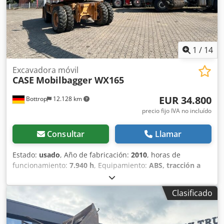
1
/
14
Excavadora móvil
CASE
Mobilbagger WX165
EUR 34.800
Bottrop
12.128 km
precio fijo IVA no incluído
Consultar
Llamar
Estado:
usado
, Año de fabricación:
2010
, horas de
funcionamiento:
7.940 h
, Equipamiento:
ABS, tracción a
las cuatro ruedas
, MINIESTACIÓN DE EXCAVACIÓN CASE
Tipo: WX165 (Excavadora hidráulica) Número de
Clasificado
homologación: N211 Fabricante del motor: Case Potencia
del motor: 105 kW Horas de funcionamiento: 7940 h Peso
máximo permitido: 18 000 kg Longitud para el transporte: