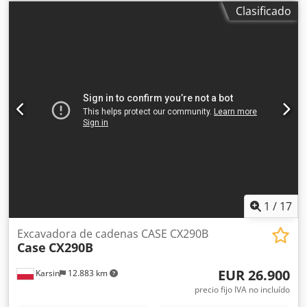
Brazo 3 m Zapatas de oruga 650 mm Todas las tuberías
Clasificado
hidráulicas (martillo/garra y rotación) Enganche rápido
hidráulico: OIL Quick OQ90 o Lehnhoff HS80 Cazo de
excavación profunda – 4,55 m³ SAE Peso de transporte: 69 t
Dedpjul U H Tefx Aaheck Ancho de transporte: 3,93 m
Ancho de trabajo (4,14 m con escalones) Altura de
transporte: 4,37 m La máquina ha sido revisada y reparada
en nuestro taller Informe a petición Gran mantenimiento
realizado: todos los aceites y filtros cambiados, incluyendo
650 litros de aceite hidráulico. CASE Alemania marzo 2026:
El motor tiene 6 inyectores nuevos (factura a petición)
1
/
17
Excavadora de cadenas CASE CX290B
Case
CX290B
EUR 26.900
Karsin
12.883 km
precio fijo IVA no incluído