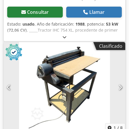
Consultar
Llamar
Estado:
usado
, Año de fabricación:
1988
, potencia:
53 kW
(72,06 CV)
, _____Tractor IHC 754 XL, procedente de primer
propietario, en óptimas condiciones. Horas de
funcionamiento: aproximadamente 8600. Año de
Clasificado
fabricación: 1988. Elevador delantero. Toma de fuerza
delantera. Transmisión de 30 km/h. Precio: 24.500,00
euros, sin IVA. Ubicación: null. Dcedpfxszdmuto Aahok
1
/
8