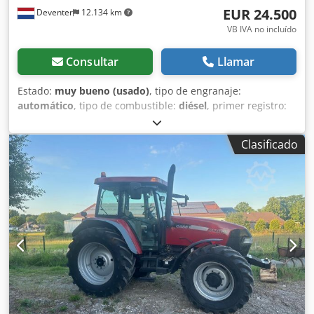
EUR 24.500
Deventer
12.134 km
VB IVA no incluído
Consultar
Llamar
Estado:
muy bueno (usado)
, tipo de engranaje:
automático
, tipo de combustible:
diésel
, primer registro:
06/2016
, Año de fabricación:
2016
, horas de
funcionamiento:
2.058 h
, Equipamiento:
cabina
, =
Clasificado
Opciones y accesorios adicionales = - Cabina cerrada -
Radio/reproductor de CD = Notas = Pala cargadora CASE
21F XT, fabricada en 2016, con solo 2.058 horas de
funcionamiento. Esta pala cargadora compacta y potente
es de origen alemán y se encuentra en excelentes
condiciones, bien mantenida. La máquina está lista para
su uso inmediato y es ideal para trabajos de excavación,
agricultura, reciclaje, trabajos de pavimentación y en
explotaciones agrícolas. La máquina está equipada con un
acoplamiento rápido hidráulico y una función hidráulica
adicional en la parte delantera. Esto permite utilizar
fácilmente una variedad de implementos. La cómoda