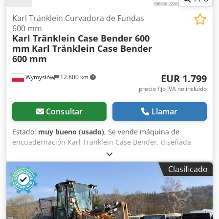
Karl Tränklein Curvadora de Fundas
600 mm
Karl Tränklein Case Bender 600
mm
Karl Tränklein Case Bender
600 mm
EUR 1.799
Wymysłów
12.800 km
precio fijo IVA no incluído
Consultar
Llamar
Estado:
muy bueno (usado)
, Se vende máquina de
encuadernación Karl Tränklein Case Bender, diseñada
para dar forma y curvar los lomos de las cubiertas de
libros de tapa dura. El dispositivo proporciona a las
Clasificado
cubiertas el radio adecuado, lo que permite que se ajusten
perfectamente al bloque del libro. La máquina está
equipada con rodillos ajustables que permiten adaptarse
a diferentes grosores de cubiertas. Su robusta estructura
de hierro fundido garantiza una alta precisión y una larga