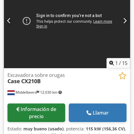
de 400 mm Dcjdey H H Arepfx Aahok Equipamiento:
cambio rápido (SWE), cuchara articulada hidráulica para
limpieza de zanjas, hoja topadora, radio Listo para trabajar
de inmediato. Salvo errores y venta previa.
1
/
15
Excavadora sobre orugas
Case
CX210B
Middelbeers
12.030 km
Información de
Llamar
precio
Estado:
muy bueno (usado)
, potencia:
115 kW (156,36 CV)
,