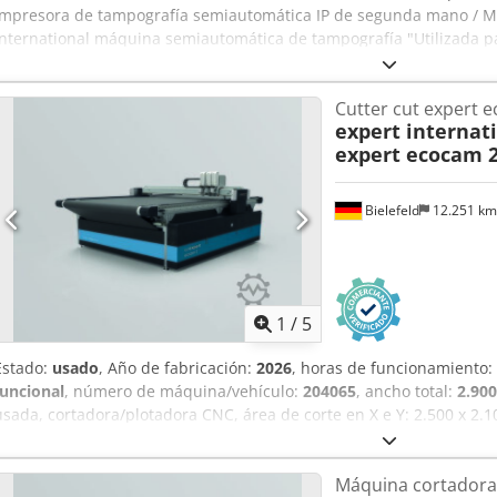
Impresora de tampografía semiautomática IP de segunda mano / Má
International máquina semiautomática de tampografía "Utilizada pa
y productos conformados" Chodpfx Aaew H Naaonea Fabricante: IP P
Slider 160 GPC+P 290 GPC Tipo: Platinium GPC PDP Printer Control
Cutter cut expert e
Incluye un palet con herramientas y piezas de repuesto
expert internat
expert ecocam 
Bielefeld
12.251 k
1
/
5
Estado:
usado
, Año de fabricación:
2026
, horas de funcionamiento:
funcional
, número de máquina/vehículo:
204065
, ancho total:
2.90
usada, cortadora/plotadora CNC, área de corte en X e Y: 2.500 x 2.
de corte CAM multifuncional con tecnología de cuchilla CNC para el 
técnicos, espuma y otros materiales planos, semirrígidos o rígidos,
Máquina cortadora d
máquina usada: • 1 puente de corte y 1 cabezal de herramienta mu