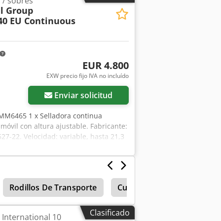
 / sobres
a línea completa y/o por los lotes
l Group
diciones y a la aprobación del
40 EU Continuous
alta para la línea, ya sea como un solo
es en un plazo de 2 + N7 días hábiles".
EUR 4.800
EXW precio fijo IVA no incluído
Enviar solicitud
 MM6465 1 x Selladora continua
óvil con altura ajustable. Fabricante:
7-22. Velocidad: variable, hasta 21,3
mils o 380 micras. Dirección: de
ades disponibles para la venta (4800
Rodillos De Transporte
Curvas
Seccionadora 
Clasificado
International 10