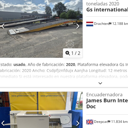
toneladas 2020
Gs internationa
Drachten
12.188 k
1
/
2
Estado:
usado
, Año de fabricación:
2020
, Plataforma elevadora Gs 
fabricación: 2020 Ancho: Csdpfjznfdujx Aanjha Longitud: 12 metros 
inmediato Si está interesado en nuestra plataforma elevadora, po
Encuadernadora
James Burn Inte
Doc
Deepcar
11.834 k