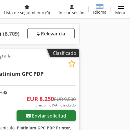
Idioma
Lista de seguimiento
(0)
Iniciar sesión
Menú
a
(8.709)
Relevancia
Clasificado
rafía
atinium GPC PDP
km
EUR 8.250
EUR 9.500
precio fijo IVA no incluído
Enviar solicitud
ehículo:
Platinium GPC PDP Printer
,