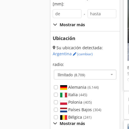
[mm]:
-
Mostrar más
Ubicación
Su ubicación detectada:
Argentina
(cambiar)
radio:
Ilimitado
(8.709)
Alemania
(6.144)
Italia
(445)
Polonia
(405)
 445 Ct
International 1700
International 1586
Países Bajos
(304)
Bélgica
(241)
Mostrar más