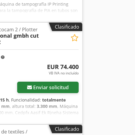
quina de tampografía IP Printing
ra la tampografía de PIA en tubos son
rinting International Bélgica Modelo:
ador: Siemens Simatic Tough Panel
Clasificado
cocam 2 / Plotter
ional gmbh
cut
2
m
EUR 74.400
VB IVA no incluído
Enviar solicitud
15 h
, Funcionalidad:
totalmente
0 mm
, altura total:
3.300 mm
, Máquina
100 mm. Cedpfx Aasif Ek Rjneha Sistema
corte 2D de cuero, tela, tejidos
 no metálicos. Equipamiento de la
Clasificado
e textiles /
ltifuncional. La máquina se vende con