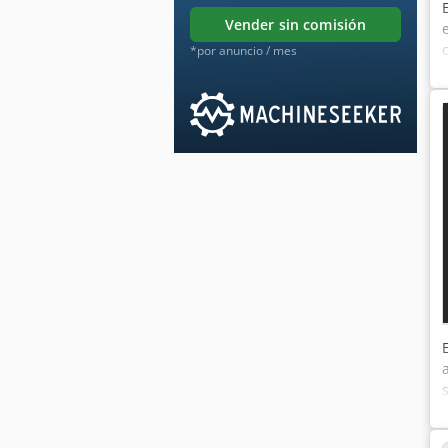
vender sin comisión
*por anuncio / mes