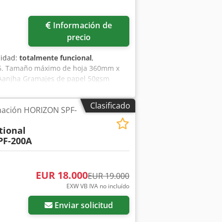
Información de
precio
lidad:
totalmente funcional
,
 A5. Tamaño máximo de hoja 360mm x
anjha Gramajes de papel 50gsm
vación de hoja ajustable de 0,5 mm a 1
disponibles: es decir,
Clasificado
nación HORIZON SPF-
ción de archivos - encuadernación en
tional
PF-200A
EUR 18.000
EUR 19.000
EXW VB IVA no incluído
Enviar solicitud