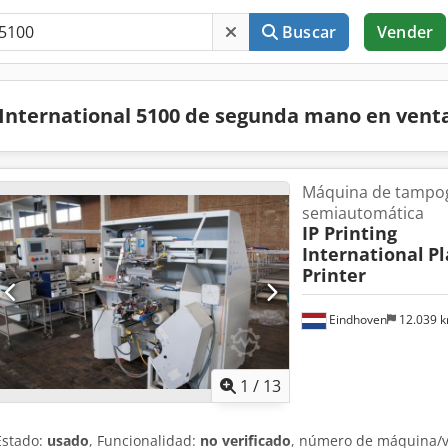
Buscar
Vender
International 5100 de segunda mano en vent
Máquina de tampog
semiautomática
IP Printing
International
Pl
Printer
Eindhoven
12.039 
1
/
13
Estado:
usado
, Funcionalidad:
no verificado
, número de máquina/v