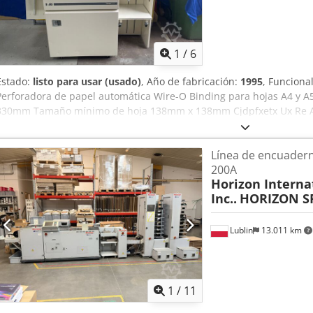
1
/
6
Estado:
listo para usar (usado)
, Año de fabricación:
1995
, Funciona
Perforadora de papel automática Wire-O Binding para hojas A4 y
330mm Tamaño mínimo de hoja 138mm x 138mm Cjdpfxetx Ux Re A
hasta 350gsm Perforación Hasta 30.000 - 40.000 hojas por hora Ele
mm Requisitos de alimentación 230v monofásico 50 Hz Otros estilos 
Línea de encuader
encuadernación en espiral - encuadernación en canutillo - perfora
200A
espiral. (POA)
Horizon Interna
Inc..
HORIZON S
Lublin
13.011 km
1
/
11