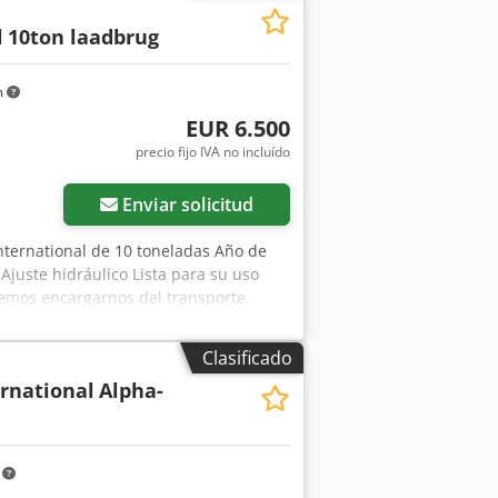
l
10ton laadbrug
m
EUR 6.500
precio fijo IVA no incluído
Pedir más fotos
Enviar solicitud
International de 10 toneladas Año de
Ajuste hidráulico Lista para su uso
demos encargarnos del transporte.
Clasificado
rnational
Alpha-
m