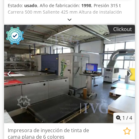
Estado:
usado
, Año de fabricación:
1998
, Presión 315 t
Carrera 500 mm Saliente 425 mm Altura de instalación
1000 mm Dedpfx Aozrppvom Tewa Superficie de la mesa
1200 x 815 mm Altura de la mesa sobre el suelo 800 mm
Clickout
Superficie del émbolo 1100 x 700 mm Velocidad de bajada
48 mm/s Velocidad de subida 330 mm/s Velocidad de
trabajo 19 mm/s Capacidad de aceite 1600 l Potencia
motriz 82,0 kW Peso 23,0 t Espacio requerido aprox. 2,4 x
2,8 x 4,0 m (LxAnxAl) Con accionamiento oleohidráulico,
control dependiente de presión/tiempo y carrera, barrera
de luz frontal (Sick), operación a dos manos.
1
/
4
Impresora de inyección de tinta de
cama plana de 6 colores