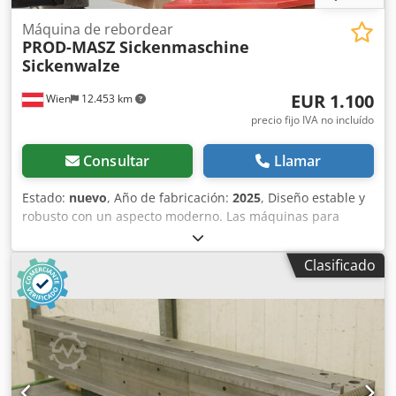
Máquina de rebordear
PROD-MASZ Sickenmaschine
Sickenwalze
EUR 1.100
Wien
12.453 km
precio fijo IVA no incluído
Consultar
Llamar
Estado:
nuevo
, Año de fabricación:
2025
, Diseño estable y
robusto con un aspecto moderno. Las máquinas para
rebordear de Prod-Masz son ideales para la fabricación de
diversos tipos de rebordes. Incluyen 4 pares de rodillos
Clasificado
para rebordear y engarzar. Para el almacenamiento
preciso de los ejes. El grosor de la chapa a rebordear es de
1,2 mm. Posibilidad de regular el tope. Diseño estable y
robusto con un aspecto moderno. Se puede personalizar la
forma de los rodillos al precio de la máquina (bajo pedido).
Dwodsbn Ek Nopfx Am Tea Posibilidad de ensamblar un
motorreductor (con un coste adicional). ¡Esperamos tener