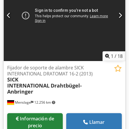
1
/
18
Fijador de soporte de alambre SICK
INTERNATIONAL DRATOMAT 16-2 (2013)
SICK
INTERNATIONAL
Drahtbügel-
Anbringer
Menslage
12.256 km
Información de
Llamar
precio