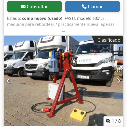
Consultar
Llamar
Estado:
como nuevo (usado)
, FASTI, modelo 63x1,5,
máquina para rebordear / prácticamente nueva, apenas
utilizada. Dodpfx Aozivikom Tjwa -Marcado CE -Rodillo
superior para rebordear, ajustable hidráulicamente -Panel
Clasificado
de control -Varias herramientas para rebordear -Unidad
hidráulica -Documentación Dimensiones: largo x ancho x
alto / peso: 1200 kg Salvo errores u omisiones.
1
/
8