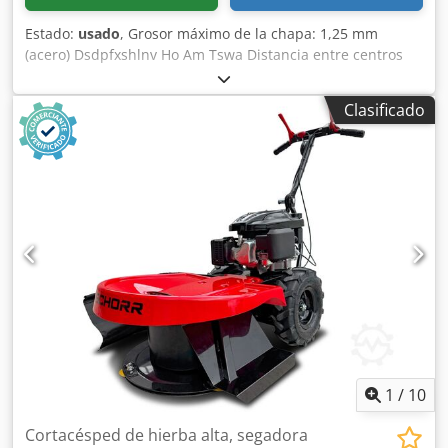
Estado:
usado
, Grosor máximo de la chapa: 1,25 mm
(acero) Dsdpfxshlnv Ho Am Tswa Distancia entre centros
de los rodillos: 63 mm
Clasificado
1
/
10
Cortacésped de hierba alta, segadora