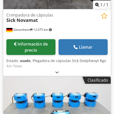
1
/
1
Crimpadora de cápsulas
Sick
Novamat
Geisenheim
12.075 km
Información de
Llamar
precio
Estado:
usado
, Plegadora de cápsulas Sick Dodpfxexyt Rgo
Am Tewa
Clasificado