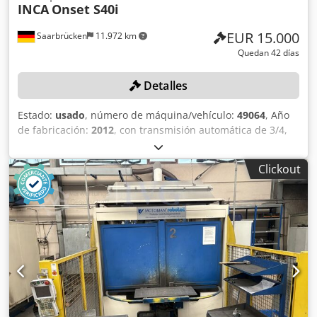
INCA
Onset S40i
EUR 15.000
Saarbrücken
11.972 km
Quedan 42 días
Detalles
Estado:
usado
, número de máquina/vehículo:
49064
, Año
de fabricación:
2012
, con transmisión automática de 3/4,
kit antiestático, peso: aproximadamente 6000 kg, 6 colores,
con sistema de apilamiento lateral izquierdo con mesa
Clickout
elevadora de tijera, mesa de transferencia lateral derecha
con elementos plegables neumáticos, unidad de control,
sistema de escáner láser SICK, 1 depósito de aire
comprimido ATLAS COPCO Ø 60 x 150 cm, sistema de
refrigeración/unidad de enfriamiento industrial PARKER
Hyperchill Hiross, R407c (el sistema de refrigeración está
defectuoso). Dwedpszqzaqjfx Am Tea