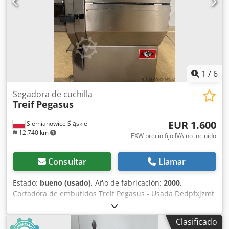
facturas con 0 % (entrega intracomunitaria) y también con
19 %.
1
/
6
Segadora de cuchilla
Treif
Pegasus
EUR 1.600
Siemianowice Śląskie
12.740 km
EXW precio fijo IVA no incluído
Consultar
Llamar
Estado:
bueno (usado)
, Año de fabricación:
2000
,
Cortadora de embutidos Treif Pegasus - Usada Dedpfxjzmt
U Sj Am Tjwa - Año de fabricación: 2000 - En buen estado
técnico - Grosor de la loncha: de 4 a 14 mm - Recogida en
Clasificado
almacén / opción de transporte - Precio: 1.600 € EXW