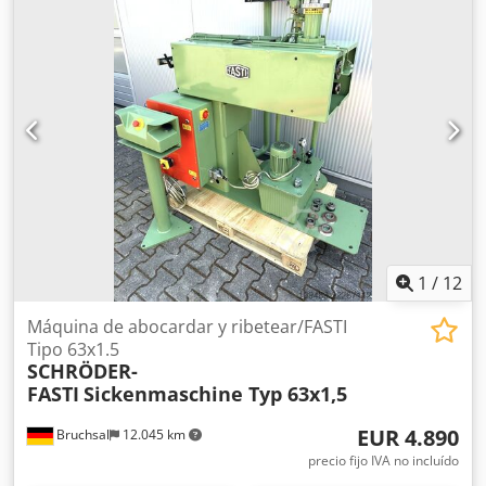
de la herramienta: 1430 mm -Dimensiones de transporte:
1550/200/A235 mm Dwedpfx Amjcnz E Dj Tea -Peso: 250 kg
1
/
12
Máquina de abocardar y ribetear/FASTI
Tipo 63x1.5
SCHRÖDER-
FASTI
Sickenmaschine Typ 63x1,5
EUR 4.890
Bruchsal
12.045 km
precio fijo IVA no incluído