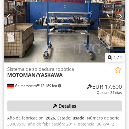
uno con 1 agitador y dispositivo de alimentación individual
VBZ3, 1 grúa con brazo giratorio, 1 equilibrador, 1 paleta
de cambio, 1 dispositivo de rotación, 1 cerramiento de
rejilla, 1 sistema de barrera de luz SICK, 1 claraboya, 1
sistema de extracción, 1 fuente de soldadura LEIPOLD LQC
MIG/MAG, alimentación automática de hilo, control de
procesos. Dsdpfx Aezqzdism Tjwa
1
/
2
Sistema de soldadura robótica
MOTOMAN/YASKAWA
EUR 17.600
Gaimersheim
12.189 km
Quedan 24 días
Detalles
Año de fabricación:
2026
, Estado:
usado
, Número de serie:
30069610, año de fabricación: 2017, potencia: 36 kVA, 2