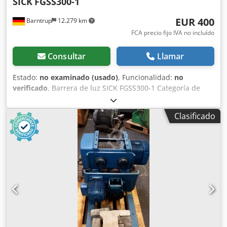
SICK
FGSS300-1
EUR 400
Barntrup
12.279 km
FCA precio fijo IVA no incluído
Consultar
Llamar
Estado:
no examinado (usado)
, Funcionalidad:
no
verificado
, Barrera de luz SICK FGSS300-1 Categoría de
seguridad: Tipo 4 1x Emisor 1x Receptor Tensión de
alimentación: 24 V +/- 20 % Consumo de energía: 11 W
Clasificado
Dwsdpezkazgsfx Am Tja Clase de protección: IP 65 Ancho
del campo de protección: 6 m Altura del campo de
protección: 300 mm Tiempo de respuesta: 15 ms 1x
Unidad de control LCUX1-400 Nivel de exigencia: Tipo 4
Consumo de energía: 6 W Tiempo de respuesta: 15 ms