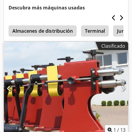
5 unidades en stock - Precio por unidad -
Descubra más máquinas usadas
i
Almacenes de distribución
Terminal
Junghe
Clasificado
1
/
13