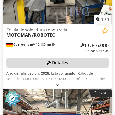
1
/
1
Célula de soldadura robotizada
MOTOMAN/ROBOTEC
EUR 6.000
Gaimersheim
12.189 km
Quedan 24 días
Detalles
Año de fabricación:
2026
, Estado:
usado
, Robot de
soldadura MOTOMAN YR-HP00200-B00, número de serie:
S0M000-1-5, año de fabricación: 2010, 2 cabezales de
soldadura para soldadura de pernos, soldadura MIG/MAG,
Clickout
cada uno con 1 soporte y 1 dispositivo de cambio, 1
armario de control, número de equipo 30033151, unidad
de control DX100, número de serie: HE0305977, 1 fuente
de soldadura HBS IT90, 3 dispositivos de soplado, cada