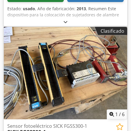
Estado:
usado
, Año de fabricación:
2013
, Resumen Este
dispositivo para la colocación de sujetadores de alambre
fue fabricado en Alemania por SICK INTERNATIONAL en
2013. La máquina está disponible para su venta inmediata,
Clasificado
ya que la producción en la fábrica cesó en 2022. Las
plataformas para el operador están incluidas en el
suministro. Datos técnicos - Rendimiento: 9.000
botellas/hora hasta 12.000 botellas/hora - Formatos:
sujetadores de alambre para botellas de sidra y champán
(75 cl) - Dimensiones: Largo 200 cm - Ancho 150 cm - Alto
250 cm Alcance del suministro Dedpfjwhk Dvox Am Towa -
Dispositivo para la colocación de sujetadores de alambre -
Plataformas para el operador
1
/
6
Sensor fotoeléctrico SICK FGSS300-1