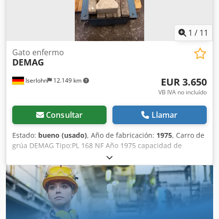
1
/
11
Gato enfermo
DEMAG
EUR 3.650
Iserlohn
12.149 km
VB IVA no incluído
Consultar
Llamar
Estado:
bueno (usado)
, Año de fabricación:
1975
, Carro de
grúa DEMAG Tipo:PL 168 NF Año 1975 capacidad de
elevación 3200 KG altura de elevación 4 m con botella de
funcionamiento en buen estado. Dsdpfxeubbr Te Am Towa