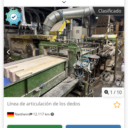
robots de soldadura YASKAWA, cada uno con unidad de
control DX200, número de serie: 17170585, año de
Clasificado
fabricación: 2017, número de serie: 202289, año de
fabricación: 2020, cabezal de soldadura MIG/MAG,
alimentación automática de hilo, paleta intercambiable
con dispositivo de rotación, cortina, con inserto de
plástico, cerramiento de rejilla, sistema de barrera de luz
SICK, control centralizado SIEMENS SIMATIC HMI, panel
táctil, sistema de supervisión de soldadura SKS Q80.
Dedpfx Aezqzdpom Tewa
1
/
10
Línea de articulación de los dedos
Nattheim
12.117 km