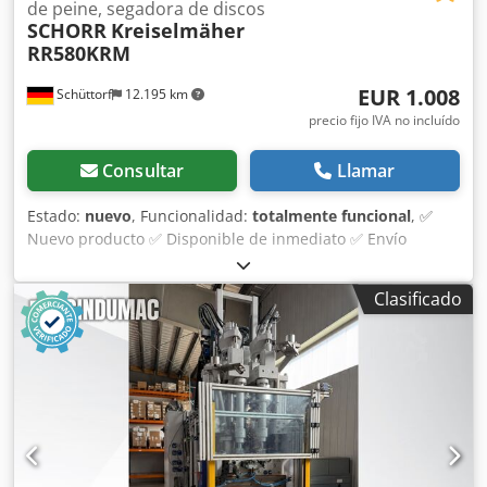
de peine, segadora de discos
SCHORR
Kreiselmäher
RR580KRM
EUR 1.008
Schüttorf
12.195 km
precio fijo IVA no incluído
Consultar
Llamar
Estado:
nuevo
, Funcionalidad:
totalmente funcional
, ✅
Nuevo producto ✅ Disponible de inmediato ✅ Envío
posible El segadora rotativa SCHORR RR580KRM es un
potente cortacésped para hierba alta, capaz de cortar
Clasificado
fácilmente hierba densa, alta y matorrales. Con un ancho
de trabajo de 58 cm, permite trabajar rápidamente
praderas, lindes de caminos y plantaciones frutales. El
sistema de corte rotativo con cuatro cuchillas oscilantes
proporciona un acabado de corte uniforme. La descarga
en hileras con lona desmontable permite depositar los
restos de corte de manera limpia, sin generar mulching. La
RR580KRM es autopropulsada y fácil de manejar, incluso