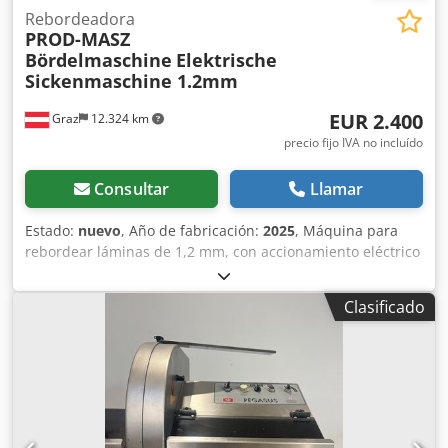
Rebordeadora
PROD-MASZ
Bördelmaschine
Elektrische
Sickenmaschine 1.2mm
EUR 2.400
Graz
12.324 km
precio fijo IVA no incluído
Consultar
Llamar
Estado:
nuevo
, Año de fabricación:
2025
, Máquina para
rebordear láminas de 1,2 mm, con accionamiento eléctrico
* Espesor de la lámina a rebordear: 1,2 mm Dwedsb
Hqbcjpfx Am Tsa * Posibilidad de regular el tope * La
Clasificado
forma de los rodillos se puede personalizar según el
pedido, sin coste adicional Construcción estable y robusta
con un diseño moderno. Las máquinas para rebordear
Prod-Masz son ideales para la fabricación de diversos
tipos de rebordes. Incluye 4 pares de rodillos para
rebordear y rebordear bordes. Para un almacenamiento
preciso de los ejes. ¡Esperamos su contacto! Emitimos