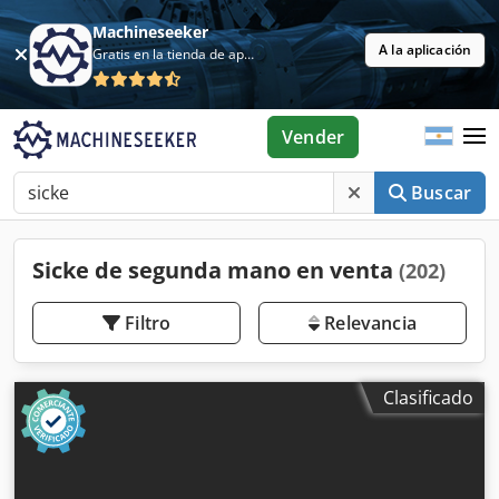
Machineseeker
A la aplicación
Gratis en la tienda de aplicaciones
Vender
Buscar
Sicke de segunda mano en venta
(202)
Filtro
Relevancia
Clasificado