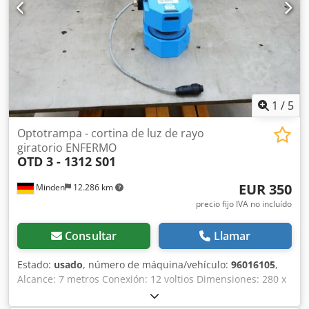
1
/
5
Optotrampa - cortina de luz de rayo
giratorio ENFERMO
OTD 3 - 1312 S01
EUR 350
Minden
12.286 km
precio fijo IVA no incluído
Consultar
Llamar
Estado:
usado
, número de máquina/vehículo:
96016105
,
Alcance: 7 metros Conexión: 12 voltios Dimensiones: 280 x
180 x 320 mm Peso: aproximadamente 3,5 kg *Los
dispositivos han sido probados* Dwodpfx Amjf R Tgvo Tja