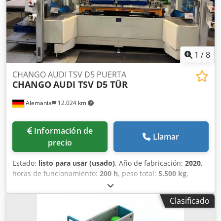
en nuestras instalaciones. Podemos organizar el
transporte y el embalaje, y cargarlo en un camión o
contenedor. Solicite un precio que incluya el transporte
(lugar de destino: Países Bajos). Atentamente, Henk Hoos.
1
/
8
CHANGO AUDI TSV D5 PUERTA
CHANGO
AUDI TSV D5 TÜR
Alemania
12.024 km
Información de
Llamar
precio
Estado:
listo para usar (usado)
, Año de fabricación:
2020
,
horas de funcionamiento:
200 h
, peso total:
5.500 kg
,
capacidad de carga:
20 kg
, alcance del brazo:
1.650 mm
,
fabricante de controles:
SIEMENS
, modelo de controlador:
Clasificado
S7-300 / S7-1500 PLC
, ancho total:
2.900 mm
, altura total:
2.600 mm
, longitud del producto (máx.):
4.800 mm
,