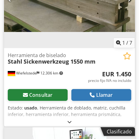
noticias suyas! Emitimos facturas con un IVA del 0 %
(entrega intracomunitaria) y del 19 %.
1
/
7
Herramienta de biselado
Stahl
Sickenwerkzeug 1550 mm
EUR 1.450
Wiefelstede
12.306 km
precio fijo IVA no incluído
Consultar
Llamar
Estado:
usado
, Herramienta de doblado, matriz, cuchilla
inferior, herramienta inferior, herramienta prismática,
herramienta para realizar dobleces. -Herramienta: para
plegadora -Ancho del prisma: 16 mm -Herramienta:
Clasificado
dividida -Herramienta: con guía -Dimensiones intermedias