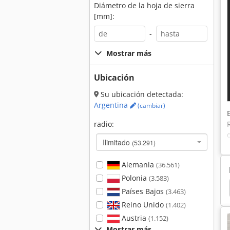
Diámetro de la hoja de sierra
[mm]:
-
Mostrar más
Ubicación
Su ubicación detectada:
Argentina
(cambiar)
radio:
Ilimitado
(53.291)
Alemania
(36.561)
Polonia
(3.583)
ra Timeserver
Amoladora
Holzkraft Kso 1500
Países Bajos
(3.463)
Reino Unido
(1.402)
Austria
(1.152)
Mostrar más