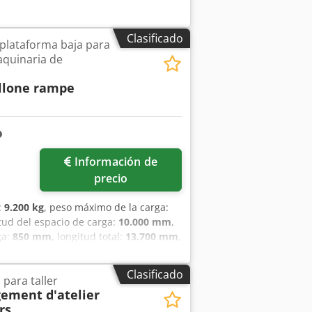
Clasificado
plataforma baja para
aquinaria de
llone rampe
Información de
precio
:
9.200 kg
, peso máximo de la carga:
itud del espacio de carga:
10.000 mm
,
ga:
850 mm
, longitud total:
13.700 mm
,
:
245.70 R 17.5
, color:
blanco
, freno de
iento:
ABS, elevador trasero
,
Clasificado
para taller
ga inmediata, sujeto a disponibilidad,
ement d'atelier
forma de 10 metros de longitud, altura
rs
le pistón para una apertura completa,