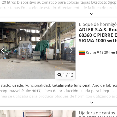
1-20 litros Dispositivo automático para colocar tapas Dksdoztc Sgop
cerrar tapas En excelente estado, directamente de la línea de prod
Bloque de hormigón
ADLER S.A.S. Rou
60360 C
PIERRE 
SIGMA 1000 wit
Kaunas
13.284 km
1
/
12
Estado:
usado
, Funcionalidad:
totalmente funcional
, Año de fabric
máquina/vehículo:
1017
, Línea de producción usada para bloques d
línea se utilizaba para producir bloques de hormigón utilizando ar
Desde 2023-08, la línea ya no está en funcionamiento, se ha conser
pcs. silos pequeños (con vibro, con aletas neumáticas). - Transpor
Lijadora de cantos
la tolva de pesaje. - Tolva de pesaje. - Transportador de suministr