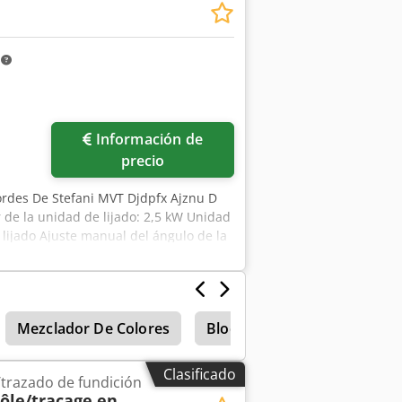
 la industria Djdpfezm N Riox Adtskr
m
Información de
precio
bordes De Stefani MVT Djdpfx Ajznu D
 de la unidad de lijado: 2,5 kW Unidad
 lijado Ajuste manual del ángulo de la
able mediante variador Motor de avance
Mezclador De Colores
Bloques De Cemento
T
Clasificado
trazado de fundición
ôle/traçage en