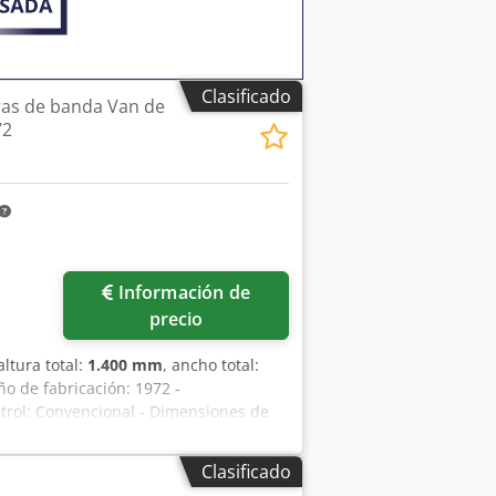
Clasificado
as de banda Van de
72
Información de
precio
 altura total:
1.400 mm
, ancho total:
ño de fabricación: 1972 -
ntrol: Convencional - Dimensiones de
eso de transporte [kg]: 2000 kg -
precio indicado no incluye el IVA
Clasificado
sas Entrega y aceptación de vehículos