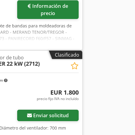
Información de
precio
lote de bandas para moldeadoras de
ONGARD - MERAND TENOR/TREGOR -
3 - PANIRECORD F60/F57 - SINMAG -
kits completos para una moldeadora,
e refuerzo - Banda de recepción
Clasificado
dor de tubo
ER
22 kW (2712)
km
EUR 1.800
precio fijo IVA no incluído
Enviar solicitud
 Diámetro del ventilador: 700 mm