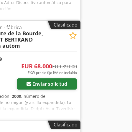
fx Adtor Dispositivo automático para
ucción.
Clasificado
 - fábrica
te de la Bourde,
ET BERTRAND
h autom
EUR 68.000
EUR 89.000
EXW precio fijo IVA no incluído
Enviar solicitud
ación:
2009
, número de
e hormigón (y arcilla expandida). La
cilla expandida. Dsdpfx Asuc Tzvedtskr
vado. Línea de bloques en orden: - 2
tador de suministro de materia prima a
Clasificado
o de materia prima desde la tolva de