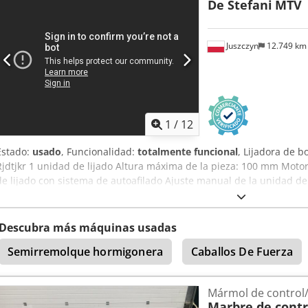
De Stefani
MTV
usados posibles en cualquier momento para todos los productos de
Lukas van Rossum
Juszczyn
12.749 k
1
/
12
Estado:
usado
, Funcionalidad:
totalmente funcional
, Lijadora de 
Rjdtjkr 1 unidad de lijado Altura máxima de la pieza: 100 mm Motor
de lijado con sistema de autoafilado Ajuste manual de la unidad de
unidad Unidad de lijado con oscilación Velocidad de avance regul
de 0,74 kW
Descubra más máquinas usadas
Semirremolque hormigonera
Caballos De Fuerza
Mármol de control/
Marbre de contr