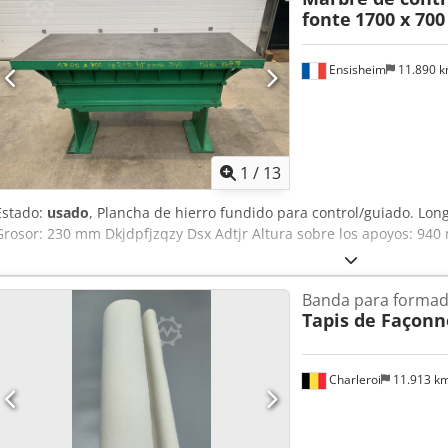
fonte
1700 x 70
Ensisheim
11.890 
1
/
13
Estado:
usado
, Plancha de hierro fundido para control/guiado. L
Grosor: 230 mm Dkjdpfjzqzy Dsx Adtjr Altura sobre los apoyos: 940
Banda para formad
Tapis de Façon
Charleroi
11.913 k