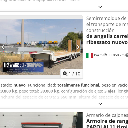
Semirremolque de 
el transporte de m
construcción
de angelis
carre
ribassato nuovo
Parma
11.858 km
1
/
10
Estado:
nuevo
, Funcionalidad:
totalmente funcional
, peso en vacío
29.800 kg
, peso total:
39.000 kg
, configuración de ejes:
3 ejes
, long
anchura del espacio de carga:
2.550 mm
, altura del espacio de car
ancho total:
2.550 mm
, amortiguación:
aire
, tamaño del neumático
remolque:
remolque con freno
, Año de fabricación:
2026
, Equipam
Armario de cajones 
semirremolque plataforma De Angelis, nuevo, disponible para entre
Armoire de rang
3 ejes con suspensión neumática, tercer eje direccional, EBS, plata
PAROLAI
11 tiroi
desde el suelo de 85 cm, rampas dobles electrohidráulicas con dob