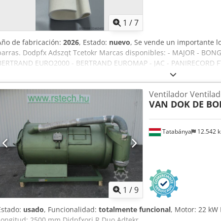
1
/
7
Año de fabricación:
2026
, Estado:
nuevo
, Se vende un importante 
barras. Dodpfx Adszqt Tcetokr Marcas disponibles: - MAJOR - B
BERTRAND EURO2000 - BERTRAND EUROMAP - JAC - PANIRECORD F7
PAVAILLER - STAFF Precios unitarios y al por mayor. Se venden en 
que incluyen: - Banda delantera - Banda trasera - Banda inferior d
Ventilador Ventila
VAN DOK DE BO
Tatabánya
12.542 
1
/
9
Estado:
usado
, Funcionalidad:
totalmente funcional
, Motor: 22 kW
Longitud: 2500 mm Djdpfxori R Duo Adtekr