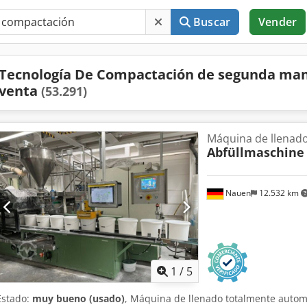
Buscar
Vender
Tecnología De Compactación de segunda ma
venta
(53.291)
Máquina de llenado
Abfüllmaschine
Nauen
12.532 km
1
/
5
Estado:
muy bueno (usado)
, Máquina de llenado totalmente autom