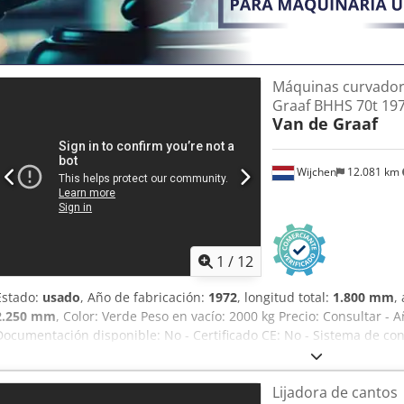
Máquinas curvador
Graaf BHHS 70t 19
Van de Graaf
Wijchen
12.081 km
1
/
12
Estado:
usado
, Año de fabricación:
1972
, longitud total:
1.800 mm
,
2.250 mm
, Color: Verde Peso en vacío: 2000 kg Precio: Consultar - A
Documentación disponible: No - Certificado CE: No - Sistema de co
transporte: 1800 mm x 2250 mm x 1400 mm (largo x ancho x alto) - P
Paquetes de transporte [unidades]: 1 Información financiera IVA: El 
Lijadora de cantos
IVA/Régimen de recargo del IVA: El IVA es deducible para las empre