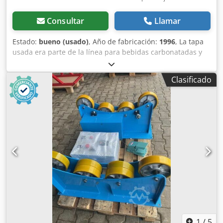
Consultar
Llamar
Estado:
bueno (usado)
, Año de fabricación:
1996
, La tapa
usada era parte de la línea para bebidas carbonatadas y
agua. Crjdpfxevtpt Is Aiisf correcto en buen estado
Clasificado
1
/
5