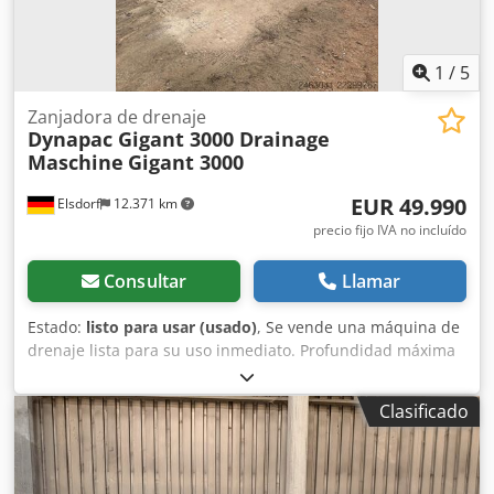
1
/
5
Zanjadora de drenaje
Dynapac Gigant 3000 Drainage
Maschine
Gigant 3000
EUR 49.990
Elsdorf
12.371 km
precio fijo IVA no incluído
Consultar
Llamar
Estado:
listo para usar (usado)
, Se vende una máquina de
drenaje lista para su uso inmediato. Profundidad máxima
de trabajo de aproximadamente 2 metros. El tren de
rodaje aún tiene al menos un 80% de vida útil. Sistema de
Clasificado
control láser Moba preinstalado, pero no incluido en la
venta. Se vende únicamente debido a la adquisición de un
equipo nuevo. No presenta defectos técnicos. Credpfx
Aozkvd Dsiijf