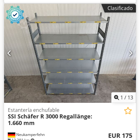
Color del material: galvanizado Sendzimir Ancho total:
Clasificado
aprox. 994 mm Profundidad total: aprox. 594 mm Para
profundidad de bastidor: aprox. 600 mm Altura: aprox. 30
mm Peso por unidad: aprox. 5,16 kg Sus personas de
contacto en nuestra empresa: Sr. Andre Evering Sr. Mario
Klöver Sr. Falk Deutsch Información general sobre el
artículo: Este artículo solo se ofrece para recogida. Si se
desea un transporte o envío, esto conlleva costes
adicionales, que pueden consultarse dependiendo del
destino o el alcance de la entrega.
1
/
13
Estantería enchufable
SSI Schäfer R 3000
Regallänge:
1.660 mm
EUR 175
Neukamperfehn