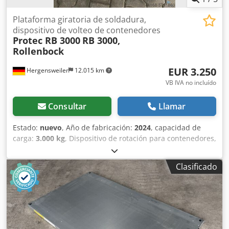
Plataforma giratoria de soldadura,
dispositivo de volteo de contenedores
Protec RB 3000
RB 3000,
Rollenbock
EUR 3.250
Hergensweiler
12.015 km
VB IVA no incluído
Consultar
Llamar
Estado:
nuevo
, Año de fabricación:
2024
, capacidad de
carga:
3.000 kg
, Dispositivo de rotación para contenedores,
mesa de soldadura, mesa de soldadura rotatoria, soporte
con rodillos. Capacidad de carga: 3000 kg. Cjdpsgu Edyofx
Clasificado
Aiijrf Con control remoto de pedal. Velocidad ajustable de
forma continua, de 80 a 1600 mm/min. Diámetro: de 40
mm a 1400 mm. Diámetro del rodillo: 200 mm. L: 800 x A:
370 x Al: 450. Posible variación en el modelo o el color.