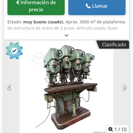
Información de
Llamar
500 Concentración de O2 ppm 100 Velocidad de exposición
precio
(capa de polvo) m/s 3 Monitorización: monitorización de la
condición, monitorización del rendimiento. Opción:
Estado:
muy bueno (usado)
, Aprox. 3000 m² de plataforma
monitorización de la capa de polvo. Precalentamiento
de estructura de acero de 2 pisos. Artículo usado, buen
(placa de sustrato) °C 200 Gas de protección: nitrógeno,
estado, ver imágenes. Fabricante: STOW Longitud aprox.
argón Suministro eléctrico V / A / Hz 400 - 32 - 50/60
58,5 m Ancho aprox. 54,6 m Altura borde inferior 3,4 m
Dimensiones (incluido el filtro) mm 3385 x 1435 x 2225
Clasificado
Altura borde superior 3,7 m Carga máxima 500 kg/m²
Peso (incluido el filtro) kg 4300 Sujeto a cambios. Los datos
Construcción con perfiles en C y perfiles Sigma Fijado con
de nuestra oferta y confirmación de pedido son
tornillos y tuercas Distancias entre soportes ajustables en
vinculantes. Datos técnicos TruPrint 3000 Tab. 3
longitud La estructura del suelo es de tablero de partículas
de 38 mm, de alta densidad, con sistema de
machihembrado Parte inferior blanca, parte superior
recubierta de gris Precio negociable: ¡Oferta bajo petición!
¡Posibilidad de venta parcial! Desmontado y cargado El
artículo está en stock. Posibilidad de proporcionar los
costes de transporte bajo petición. Posibilidad de realizar
una visita en cualquier momento, previo acuerdo. Csdpfx
Aied S S E Uoijrf Más información bajo petición.
Disponemos continuamente de más de 5000 metros
lineales de estanterías para paletas de numerosos
1
/
10