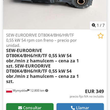
Oxylog 3000 Plus, bolsa de transporte, cables y conexiones
según se muestra en las fotos. Información adicional:
equipo médico de segunda mano, vendido en el estado
exacto que se muestra en las fotos, ideal como respirador
de transporte de repuesto para ambulancias, hospitales o
1
/
7
unidades técnicas. Cedpjx Tuyxefx Aiierf
SEW-EURODRIVE DT80K4/BH6/HR/TF
0,55 kW 54 rpm con freno – precio por
unidad.
SEW-EURODRIVE
DT80K4/BH6/HR/TF 0,55 kW 54
obr./min z hamulcem – cena za 1
szt.
SEW-EURODRIVE
DT80K4/BH6/HR/TF 0,55 kW 54
obr./min z hamulcem – cena za 1
szt.
EUR 349
Wymysłów
12.800 km
precio fijo IVA no incluído
Consultar
Llamar