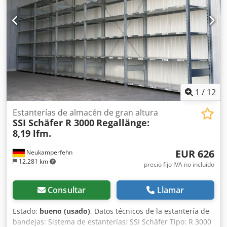
Crsdpfx Ajwvq Epsiief Sr. Falk Deutsch Información general
sobre el artículo: Este artículo solo se ofrece para recogida.
El transporte adicional o el envío de este artículo conlleva
costes adicionales, que pueden consultarse con nosotros
según el lugar de entrega y/o el volumen del envío.
1
/
12
Estanterías de almacén de gran altura
SSI Schäfer R 3000
Regallänge:
8,19 lfm.
EUR 626
Neukamperfehn
12.281 km
precio fijo IVA no incluído
Consultar
Llamar
Estado:
bueno (usado)
, Datos técnicos de la estantería de
bandejas: Sistema de estanterías: SSI Schäfer Tipo: R 3000