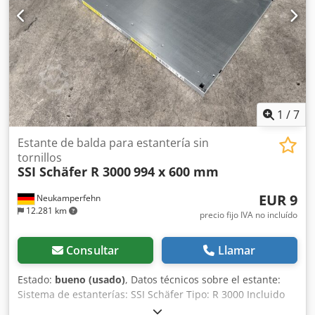
1
/
7
Estante de balda para estantería sin
tornillos
SSI Schäfer R 3000
994 x 600 mm
EUR 9
Neukamperfehn
12.281 km
precio fijo IVA no incluído
Consultar
Llamar
Estado:
bueno (usado)
, Datos técnicos sobre el estante:
Sistema de estanterías: SSI Schäfer Tipo: R 3000 Incluido
en el suministro: Cedpfx Aisy Ex Rleierf Estantes, usados