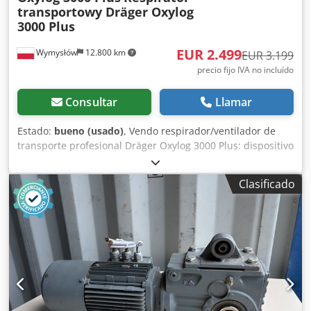
transportowy Dräger Oxylog
3000 Plus
EUR 2.499
Wymysłów
12.800 km
EUR 3.199
precio fijo IVA no incluído
Consultar
Llamar
Estado:
bueno (usado)
, Vendo respirador/ventilador de
transporte profesional Dräger Oxylog 3000 Plus: dispositivo
utilizado en servicios de emergencia médica, ambulancias
y centros de atención sanitaria. Estado: el equipo se
Clasificado
enciende y funciona correctamente. La pantalla es legible,
los botones y mandos están operativos. Presenta signos
normales de uso visibles. La carcasa tiene daños
cosméticos localizados que no afectan en absoluto al
funcionamiento ni a la operatividad del dispositivo.
Funciones: ventilación de transporte para adultos y niños;
modos de ventilación compatibles con el modelo Oxylog
3000 Plus; ajuste de parámetros respiratorios; pantalla
clara con alarmas. Equipamiento: respirador Dräger