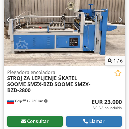
1
/
6
Plegadora encoladora
STROJ ZA LEPLJENJE ŠKATEL
SOOME SMZX-BZD
SOOME SMZX-
BZD-2800
EUR 23.000
Celje
12.260 km
VB IVA no incluído
Consultar
Llamar