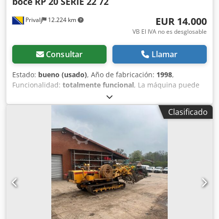
boce
RP 20 SERIE 22 72
EUR 14.000
Privalj
12.224 km
VB El IVA no es desglosable
Consultar
Llamar
Estado:
bueno (usado)
, Año de fabricación:
1998
,
Funcionalidad:
totalmente funcional
, La máquina puede
llenar bebidas sin gas, agua, jugos, vino y bebidas
carbonatadas. Cedpfx Aevtgaxoiiorf La máquina es
Clasificado
isobárica.