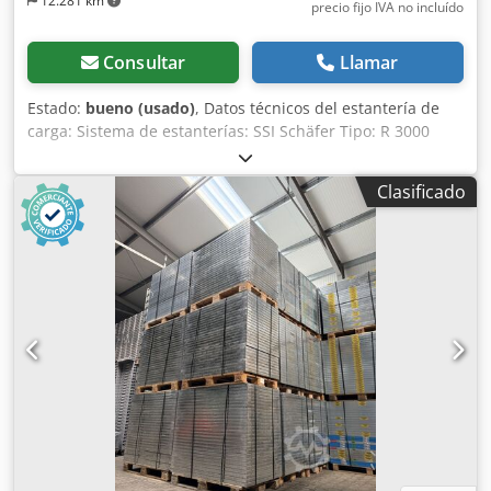
12.281 km
precio fijo IVA no incluído
Consultar
Llamar
Estado:
bueno (usado)
, Datos técnicos del estantería de
carga: Sistema de estanterías: SSI Schäfer Tipo: R 3000
Datos técnicos de la instalación: Número de filas de
estantería: 01 ud. Longitud de estantería: 1.660 mm
Clasificado
Número de módulos por fila de estantería: 01 ud. Incluido
en el alcance de suministro: 02x bastidores para estantería
de carga, usados Color material: galvanizado sendzimir
Ejecución: ranurado Paso de ajuste: 26,5 | 26,5 mm Perfil
de bastidor: 31 x 60 x 0,88 mm Peso por pieza: aprox. 8,92
kg Incl. refuerzo diagonal y placas base (Los bastidores se
entregan premontados) Altura: 2.490 mm Fondo: 600 mm
06x estantes, usados Color material: galvanizado sendzimir
Para profundidad de bastidor: aprox. 600 mm Ancho total:
aprox. 1.600 mm Fondo total: aprox. 594 mm Altura: aprox.
30 mm Peso por pieza: aprox. 8,12 kg Carga máxima por
estante 75 kg, con carga uniformemente distribuida. 24x
soportes de estante, usados Apropiados para bastidores