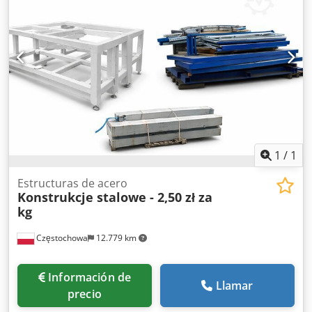
a una unidad.
1
/
1
Estructuras de acero
Konstrukcje stalowe - 2,50 zł za
kg
Częstochowa
12.779 km
Información de
Llamar
precio