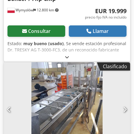
mercancías, logística, desmontaje y entrega del local
completamente limpio. Ya sea que se haya puesto en
EUR 19.999
Wymysłów
12.800 km
contacto con nosotros por las estanterías de gran
precio fijo IVA no incluído
capacidad o esté buscando una estantería de gran
capacidad galvanizada/un sistema de es
Consultar
Llamar
Estado:
muy bueno (usado)
, Se vende estación profesional
Dr. TRESKY AG T-3000-FC3, de un reconocido fabricante
suizo. Se trata de un equipo de laboratorio de alta calidad
diseñado para el montaje y posicionamiento preciso de
Clasificado
estructuras semiconductoras (ensamblaje de chips /
tecnología flip-chip), utilizado en laboratorios de
investigación, producción de electrónica, fotónica,
optoelectrónica y microelectrónica. El modelo T-3000-FC3
pertenece a las plataformas más versátiles de la empresa
Tresky y permite realizar tanto procesos de montaje
básicos como avanzados. Datos técnicos Fabricante: Dr.
TRESKY AG Modelo: T-3000-FC3 País de fabricación: Suiza
Tipo: estación manual de ensamblaje de chips /
posicionador de componentes Controlador FC3 de fuerza
de unión Microscopio estereoscópico Olympus SZ51 Mesa