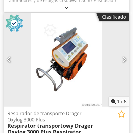
ranuradores y de espigas Crsdovwf I Aopfx Aiisf usado
Fabricante: Löwer Tipo: ZA 3000 Año de fabricación: 1984
Nº de máquina: 5485 Motor: 1,5 kW frenos motorizados
Clasificado
Número de husillos: 2 x sierra vertical, fresadora
horizontal Altura de sujeción: 200 mm Diámetro: 40 mm
Sierra a medida Tamaño de la mesa: 800 mm x 350 mm
Tope giratorio Regla tope: 2000 mm, sistema de tope Festo
LAS Sujeción de la pieza manual Conexión de aspiración:
120 mm Espacio requerido aprox. 1700 mm x 1700 mm x
1600 mm Ubicación de almacenamiento: 97447
Gerolzhofen, cargado libre, sin embalar Entrega en el
estado actual, según se inspecciona, sin
reacondicionamiento, sin garantía ni responsabilidad.
1
/
6
Respirador de transporte Dräger
Oxylog 3000 Plus
Respirator transportowy Dräger
Oxylog 3000 Plus
Respirator