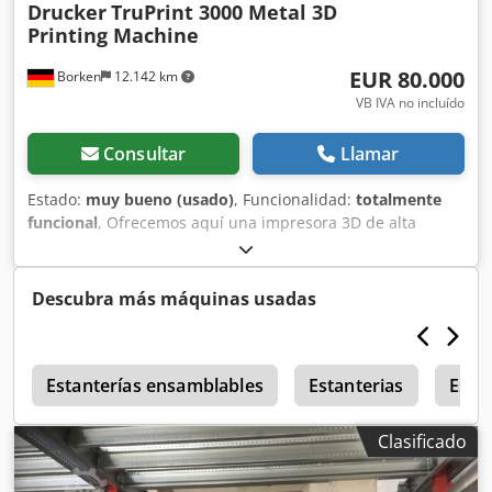
Drucker
TruPrint 3000 Metal 3D
Printing Machine
EUR 80.000
Borken
12.142 km
VB IVA no incluído
Consultar
Llamar
Estado:
muy bueno (usado)
, Funcionalidad:
totalmente
funcional
, Ofrecemos aquí una impresora 3D de alta
productividad para la producción industrial en serie.
Trumpf TruPrint 3000 G02 con las opciones de sensor
Zirox, láser único, monitorización de la capa de polvo.
Descubra más máquinas usadas
Trumpf TruPrint 3000, incluyendo sistema de filtrado.
Número de serie: S0721Q0022 Horas de funcionamiento
del láser: 17508 horas. La máquina se utilizó por última
0
vez con aluminio AlSi10MG. La impresora 3D ya ha sido
Estanterías ensamblables
Estanterias
Estan
desmontada por el fabricante. Existen protocolos de
desmontaje, así como protocolos de funcionamiento, que
Clasificado
demuestran que la máquina estaba en funcionamiento
antes del desmontaje. Todos los ejes están debidamente