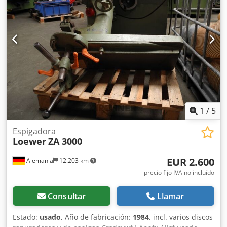
1
/
5
Espigadora
Loewer
ZA 3000
EUR 2.600
Alemania
12.203 km
precio fijo IVA no incluído
Consultar
Llamar
Estado:
usado
, Año de fabricación:
1984
, incl. varios discos