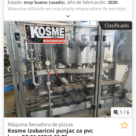
Estado:
muy bueno (usado)
, Año de fabricación:
2020
,
Máquina utilizada en una planta empacadora de pescado,
utilizada para lavar calamares. Codpfov T Rlljx Aiiorf En
buen estado como nuevo
Clasificado
1
/
6
Máquina llenadora de pizzas
Kosme izobaricni punjac za pvc