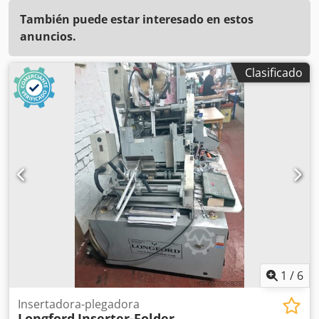
También puede estar interesado en estos
anuncios.
Clasificado
1
/
6
Insertadora-plegadora
Longford
Inserter-Folder