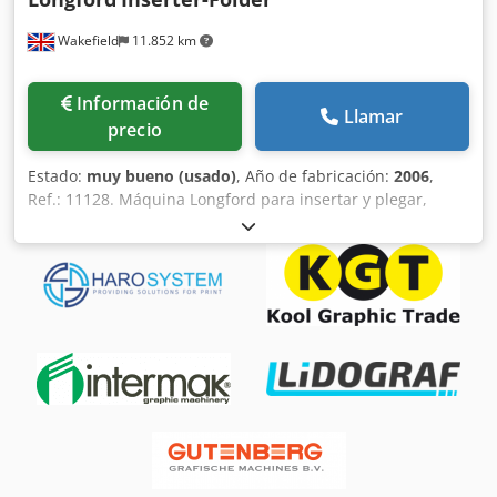
Wakefield
11.852 km
Información de
Llamar
precio
Estado:
muy bueno (usado)
, Año de fabricación:
2006
,
Ref.: 11128. Máquina Longford para insertar y plegar,
modelo 2006. Diseñada principalmente para la producción
de tarjetas de felicitación, pero también puede procesar
otros productos que se insertan a gran velocidad. Consta
de: Alimentador superior C700 con sistema de fricción
para pilas de papel, carga superior, alimentación inferior,
para la inserción. Alimentador inferior C700 con sistema
de fricción para pilas de papel, carga superior,
alimentación inferior, para el producto principal. Los
alimentadores pueden configurarse para funcionar en
modo de alimentación individual o por lotes. Fácil
integración con equipos de otros fabricantes. Ejes de
rodillos de gofrado de alta resistencia. Unidad de control