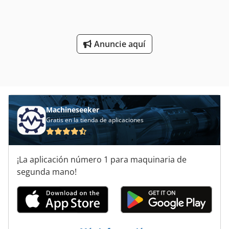
de adhesivo Robatech IK 40/4. Sistema de encolado en frío
con adhesivo PVA y un cabezal. Unidad de control digital
Longford. Contador automático con marcación por lotes.
Elemento de plegado con banda transportadora. Velocidad
Anuncie aquí
variable hidráulica. Transportador de entrega continuo.
Incluye accesorios, herramientas y manuales.
Especificaciones: Tamaño de la hoja: Máximo: 355 x 254
mm Plegado a: 177 x 254 mm Mínimo: 102 x 102 mm
Plegado a: 38 x 76 mm Gramaje del papel: 100 – 400 g/m².
Velocidad de la banda: hasta 175 m/min. Codpozmydasfx
Ahmsha
Machineseeker
Gratis en la tienda de aplicaciones
¡La aplicación número 1 para maquinaria de
segunda mano!