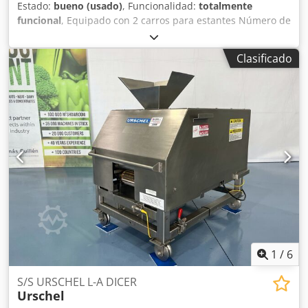
Estado:
bueno (usado)
, Funcionalidad:
totalmente
se realiza previa consulta. Salvo errores u omisiones.
funcional
, Equipado con 2 carros para estantes Número de
¿Tiene alguna pregunta, desea recibir asesoramiento o le
producto: 0029149 Marca: Rational Modelo: CMP 201
gustaría ver algo en persona? Puede contactarnos por
Categoría del producto: Hornos combinados de vapor
teléfono durante nuestro horario de atención: De lunes a
Clasificado
Longitud: 880 mm Cjdpfx Aqsyv Aqksperf Ancho: 880 mm
viernes de 09:00 a 13:00 y de 14:00 a 17:00. La venta se
Altura: 1820 mm Valor de conexión (V): 400 Potencia (W):
realiza exclusivamente según nuestras condiciones
37000
generales de venta (CGV).
1
/
6
S/S URSCHEL L-A DICER
Urschel