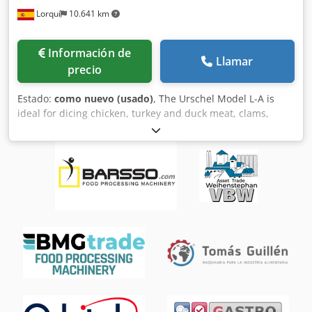
Lorquí
10.641 km
Información de
Llamar
precio
Estado:
como nuevo (usado)
, The Urschel Model L-A is
ideal for dicing chicken, turkey and duck meat, clams,
lobster, shrimp, oysters, crab, celery, fresh or brined
peppers, mushrooms and citrus peels, cherries, citron,
dried plums, candied fruit, apples, parsley. Crjdpfxjyufl Hs
Aqpof • Maximum inlet thickness or diameter should not
exceed 1/2' (12.7 mm). • Provides continuous operation for
uninterrupted production. • Equipped with stainless steel
contact parts. * Production may vary depending on cut size
and product.