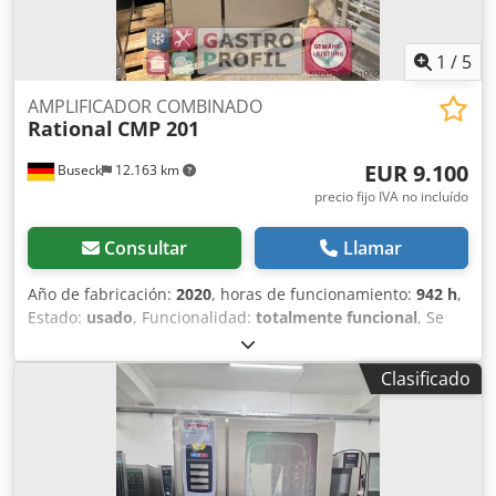
1
/
5
AMPLIFICADOR COMBINADO
Rational
CMP 201
EUR 9.100
Buseck
12.163 km
precio fijo IVA no incluído
Consultar
Llamar
Año de fabricación:
2020
, horas de funcionamiento:
942 h
,
Estado:
usado
, Funcionalidad:
totalmente funcional
, Se
trata de un equipo combinado de cocción al vapor y
horneado CMP 201 en versión eléctrica, del fabricante de
Clasificado
primera calidad Rational, año de fabricación 2020, con solo
942 horas de funcionamiento. El equipo dispone de un
programa de autolimpieza totalmente automático. El
equipo combinado se encuentra en nuestro taller y se
someterá a una inspección exhaustiva, y se venderá con