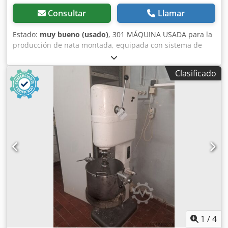
Consultar
Llamar
Estado:
muy bueno (usado)
, 301 MÁQUINA USADA para la
producción de nata montada, equipada con sistema de
refrigeración. DATOS TÉCNICOS: Csdpsyhca Ujfx Acboha -
Potencia: 230 V. El precio indicado es neto. HABLAMOS
Clasificado
INGLÉS, ALEMÁN, FRANCÉS, RUSO Y UCRANIANO.
1
/
4