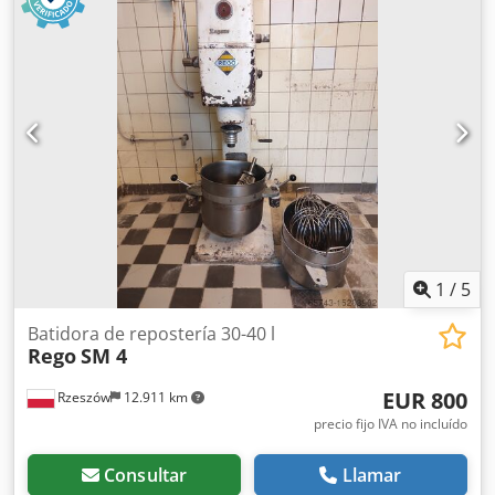
equipo está disponible para inspección en nuestro
almacén (36-068 Bachórz, Polonia). Opciones de pago
disponibles: reacondicionamiento / transporte / montaje /
puesta en marcha. El precio indicado es neto. HABLAMOS
INGLÉS, ALEMÁN, FRANCÉS, RUSO, UCRANIANO.
Chjdpfxsxdkhdo Acboa
1
/
5
Batidora de repostería 30-40 l
Rego
SM 4
EUR 800
Rzeszów
12.911 km
precio fijo IVA no incluído
Consultar
Llamar