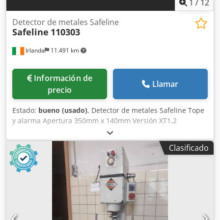
1
/
12
Detector de metales Safeline
Safeline
110303
Irlanda
11.491 km
Información de
Llamar
precio
Estado:
bueno (usado)
, Detector de metales Safeline Tope
y alarma Apertura 350mm x 140mm Versión XT1.2
Codpfeucf U Ijx Acbjha Número de serie 09186 Longitud
1500mm En buen estado de funcionamiento
Clasificado