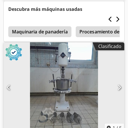
Descubra más máquinas usadas
s
Maquinaria de panadería
Procesamiento de ca
Clasificado
1
/
5