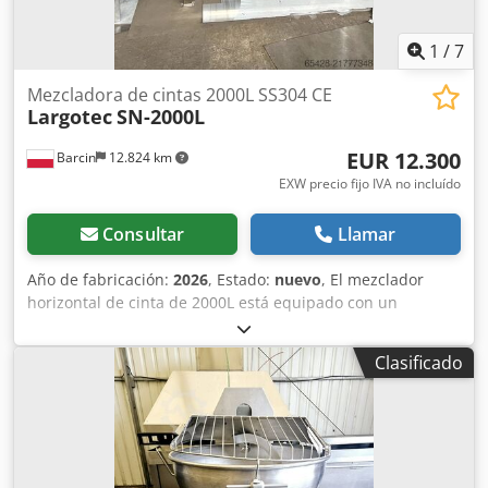
1
/
7
Mezcladora de cintas 2000L SS304 CE
Largotec
SN-2000L
EUR 12.300
Barcin
12.824 km
EXW precio fijo IVA no incluído
Consultar
Llamar
Año de fabricación:
2026
, Estado:
nuevo
, El mezclador
horizontal de cinta de 2000L está equipado con un
agitador de cinta especial colocado en la parte central del
depósito a lo largo de toda su longitud. Toda la máquina
Clasificado
está fabricada en acero inoxidable 304SS. - Capacidad:
2000L Cjdpfey Ew Tfsx Acbjha - Motor de 7,5kW, trifásico,
50Hz - Peso de la máquina: 850kg - Dimensiones de la
máquina (largo 2880-ancho 1200-alto 2200mm) -
Mezcladores disponibles desde 200L hasta 3500L El
interior del mezclador así como la propia cinta están