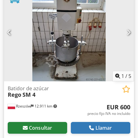
HABLAMOS INGLÉS, ALEMÁN, FRANCÉS, RUSO,
UCRANIANO. Cedpfxovck Nce Acboha
1
/
5
Batidor de azúcar
Rego
SM 4
EUR 600
Rzeszów
12.911 km
precio fijo IVA no incluído
Consultar
Llamar