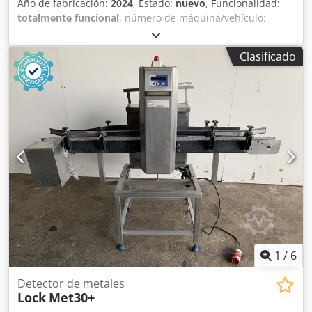
Año de fabricación:
2024
, Estado:
nuevo
, Funcionalidad:
totalmente funcional
, número de máquina/vehículo:
PM150
, Funcionamiento: El operario introduce la cesta del
autoclave en la máquina y la bloquea. Las jaulas de
Clasificado
autoclave se cargan y descargan por capas mediante un
sistema de elevación de tijera. El diseño modular permite
combinar sistemas manuales, semiautomáticos y
totalmente automáticos. El manejo se realiza mediante un
mando bimanual. Chsdot Ix T Aepfx Acbea Los sistemas de
carga y descarga pueden combinarse con los siguientes
componentes: -transportador de alimentación y
plataforma giratoria -placa magnética del transportador
cíclico -placa de transferencia Variantes de equipamiento:
Todas las máquinas se adaptan a los requisitos
respectivos. No dude en ponerse en contacto con nosotros.
1
/
6
Detector de metales
Lock
Met30+