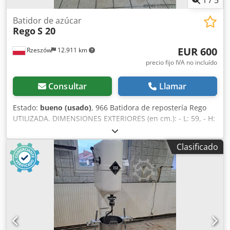
Batidor de azúcar
Rego
S 20
EUR 600
Rzeszów
12.911 km
precio fijo IVA no incluído
Consultar
Llamar
Estado:
bueno (usado)
, 966 Batidora de repostería Rego
UTILIZADA. DIMENSIONES EXTERIORES (en cm.): - L: 59, - H:
155, - ancho: 63. Chsdpfx Acjvclgvoboa La máquina, lista
para ver, se encuentra en nuestro almacén (36-068
Clasificado
Bachórz, Polonia). Opciones de pago disponibles:
reacondicionamiento / transporte / instalación / puesta en
marcha. El precio indicado es neto. HABLAMOS INGLÉS,
ALEMÁN, FRANCÉS, RUSO, UCRANIANO.