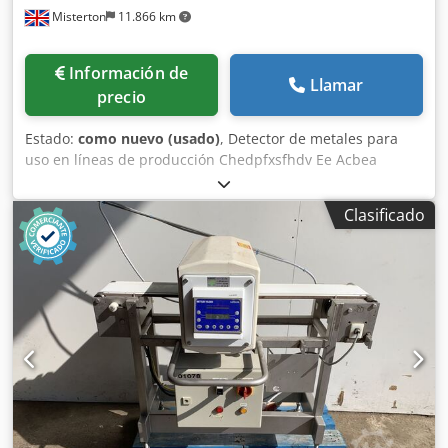
Misterton
11.866 km
Información de
Llamar
precio
Estado:
como nuevo (usado)
, Detector de metales para
uso en líneas de producción Chedpfxsfhdv Ee Acbea
Modelo: Met30+ Estructura de acero inoxidable, cinta
transportadora de eslabones, dimensiones de la cinta:
Clasificado
1900 mm x 80 mm, abertura: 140 mm x 300 mm, 3 fases.