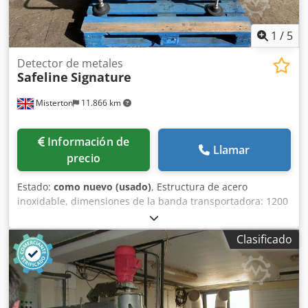
1
/
5
Detector de metales
Safeline
Signature
Misterton
11.866 km
Información de
Llamar
precio
Estado:
como nuevo (usado)
, Estructura de acero
inoxidable, dimensiones de la banda transportadora: 1200
mm x 150 mm, abertura: 200 mm x 70 mm, función de
parada/inicio, con alarma, 3 fases. Cjdpfx Aefhdu Tjcbsha
Clasificado