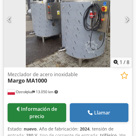
1
/
8
Mezclador de acero inoxidable
Margo
MA1000
Ostrołęka
13.050 km
Información de
Llamar
precio
Estado:
nuevo
, Año de fabricación:
2024
, tensión de
entrada:
380 V
, tipo de corriente de entrada:
trifásico
, We