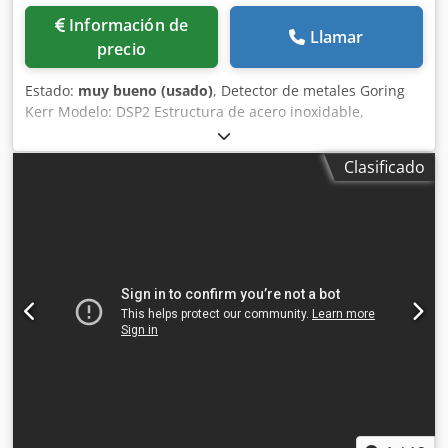
Información de
Llamar
precio
Estado:
muy bueno (usado)
, Detector de metales Goring
Kerr Modelo: DSP2 Estructura de acero inoxidable,
dimensiones de la cinta transportadora: 2400 mm x 200
mm, abertura: 300 mm x 100 mm, sistema neumático de
Clasificado
expulsión de productos contaminados a un contenedor de
desecho, 3 fases. Chjdpfxsgmtiaj Acboa