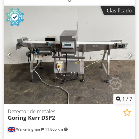
Usado en el sector alimentario/lácteo: producción de
Clasificado
mantequilla.
1
/
7
Detector de metales
Goring Kerr
DSP2
Walkeringham
11.865 km