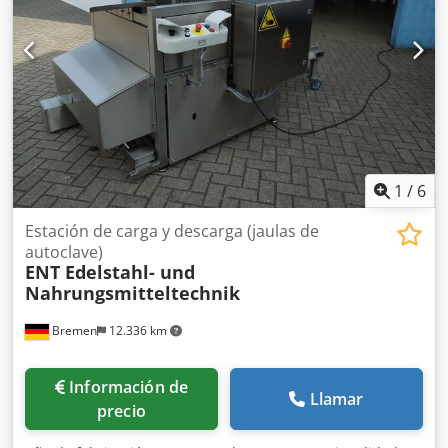
1
/
6
Estación de carga y descarga (jaulas de
autoclave)
ENT Edelstahl- und
Nahrungsmitteltechnik
Bremen
12.336 km
Información de
Llamar
precio