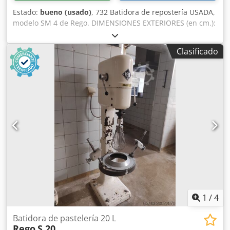
Estado:
bueno (usado)
, 732 Batidora de repostería USADA,
modelo SM 4 de Rego. DIMENSIONES EXTERIORES (en cm.):
Chodpfx Acort Uv Tsboa - W 70, - D 65, - H 150.
EQUIPAMIENTO: - 2 marmitas (capacidad: 40 l) - 4 varillas
Clasificado
El equipo está listo para ser visto en nuestro almacén (36-
068 Bachórz, Polonia) El precio indicado es un precio neto
HABLAMOS INGLÉS, ALEMÁN Y FRANCÉS
1
/
4
Batidora de pastelería 20 L
Rego
S 20