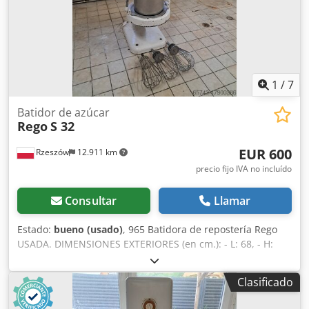
1
/
7
Batidor de azúcar
Rego
S 32
EUR 600
Rzeszów
12.911 km
precio fijo IVA no incluído
Consultar
Llamar
Estado:
bueno (usado)
, 965 Batidora de repostería Rego
USADA. DIMENSIONES EXTERIORES (en cm.): - L: 68, - H:
167, - ancho: 64. La máquina, lista para ver, se encuentra
en nuestro almacén (36-068 Bachórz, Polonia). Opciones de
Clasificado
pago disponibles: reacondicionamiento / transporte /
instalación / puesta en marcha. El precio indicado es neto.