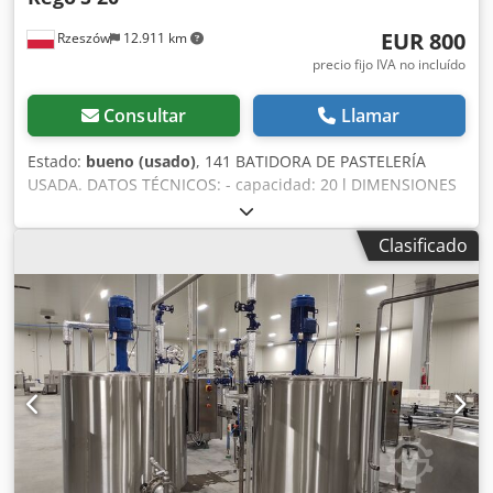
EUR 800
Rzeszów
12.911 km
precio fijo IVA no incluído
Consultar
Llamar
Estado:
bueno (usado)
, 141 BATIDORA DE PASTELERÍA
USADA. DATOS TÉCNICOS: - capacidad: 20 l DIMENSIONES
EXTERIORES (en cm): - largo: 60, - alto: 150, - ancho: 45.
EQUIPAMIENTO: - 2 varillas batidoras. El equipo está
Clasificado
disponible para inspección en nuestro almacén (36-068
Bachórz, Polonia). Opciones de pago disponibles:
reacondicionamiento / transporte / instalación / puesta en
marcha. Cedpfx Acoxdbw Asbeha El precio indicado es
neto. HABLAMOS INGLÉS, ALEMÁN, FRANCÉS, RUSO,
UCRANIANO.