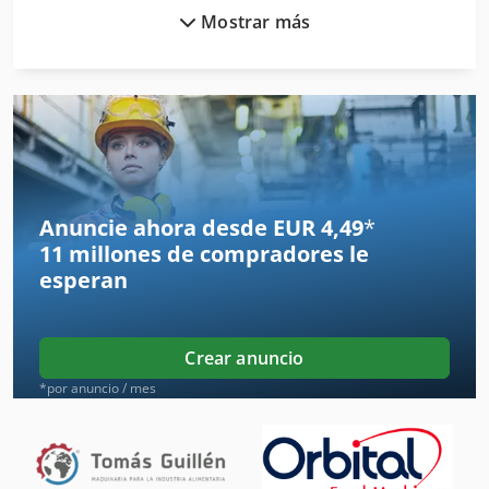
Mostrar más
Amoladora De Cincel
Amoladora De Corte
Amoladora De Madera
Amoladora Del Cincel
Amoladora Del Piso
Anuncie ahora desde EUR 4,49
*
11 millones de compradores
le
Amoladora Del Taladro
esperan
Amoladoras De Húmedo
Comercio De Alimentos
Crear anuncio
Dispositivo De Amoladora
*por anuncio / mes
Equipo De Taller
Fabricación De