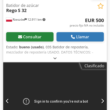
Batidor de azúcar
Rego
S 32
EUR 500
Rzeszów
12.911 km
precio fijo IVA no incluído
Consultar
Llamar
Estado:
bueno (usado)
, 035 Batidor de repostería,
mezclador de repostería USADO. DATOS TÉCNICOS: -
capacidad 30 l Chodpfx Aevxqwfjcboa DIMENSIONES
EXTERIORES (en cm): - longitud: 60, - altura: 146, - ancho:
Clasificado
63. EQUIPO: - caldero, - palo. El dispositivo está listo para
ser visto y se encuentra en nuestro almacén (36-068
Bachórz, Polonia). Opciones de pago disponibles:
renovación / transporte / montaje / puesta en servicio. El
precio indicado es un precio neto. HABLAMOS INGLÉS,
ALEMÁN, FRANCÉS, RUSO, UCRANIANO.