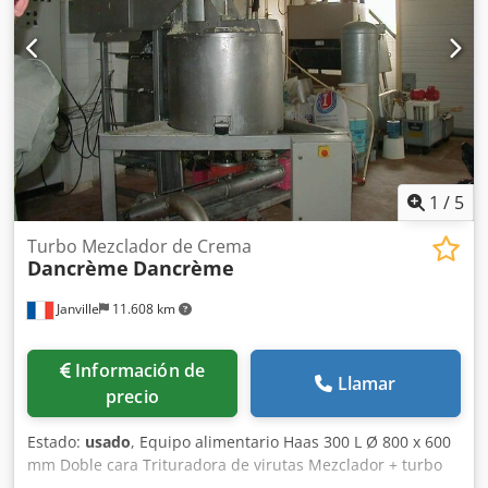
1
/
5
Turbo Mezclador de Crema
Dancrème
Dancrème
Janville
11.608 km
Información de
Llamar
precio
Estado:
usado
, Equipo alimentario Haas 300 L Ø 800 x 600
mm Doble cara Trituradora de virutas Mezclador + turbo
Bomba de extracción tipo PCM Cedpfxox Rz Sce Acboha