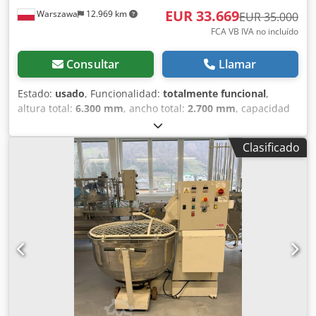
EUR 33.669
Warszawa
12.969 km
EUR 35.000
FCA VB IVA no incluído
Consultar
Llamar
Estado:
usado
, Funcionalidad:
totalmente funcional
,
altura total:
6.300 mm
, ancho total:
2.700 mm
, capacidad
del depósito:
15.000 l
, En venta: 4 unidades de depósitos
profesionales de proceso/almacenamiento de acero
Clasificado
inoxidable marca Holvrieka Nirota. Aplicación: ideales para
la industria alimentaria o química. Capacidad: 15.000 litros
(15 m³) cada uno. Dimensiones generales: - Longitud total:
6,30 m - Longitud de la parte cilíndrica: 3,90 m - Diámetro
exterior: 2,70 m Construcción: - Fondo cónico con desagüe
central (garantiza un vaciado completo) - Boca de
inspección en la parte superior del depósito Agitadores: -
Unidades de alta calidad de la marca JONGIA (Países
Bajos), modelo JDR 4/6 - Motores de dos velocidades: 4 kW
/ 1,1 kW (380V) Csdpfoy Nbfmjx Acbeha - Protegidos con
cubiertas para trabajo en exteriores Instrumentación
Endress+Hauser: Incluido con sensores instalados: -