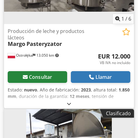
1
/
6
Producción de leche y productos
lácteos
Margo
Pasteryzator
EUR 12.000
Ostrołęka
13.050 km
VB IVA no incluído
Consultar
Llamar
Estado:
nuevo
, Año de fabricación:
2023
, altura total:
1.850
mm
, duración de la garantía:
12 meses
, tensión de
entrada:
380 V
, potencia:
1,5 kW (2,04 CV)
, Acero
inoxidable 1000L mezclador . Todos los depósitos se
Clasificado
fabrican por encargo . Se pueden hacer de 100 a 3000
litros . Fabricamos: batidoras , calentadores ,
pasteurizadores , queseras y otros . El precio indicado es
un ejemplo . Csdeqqhzfspfx Acbjha