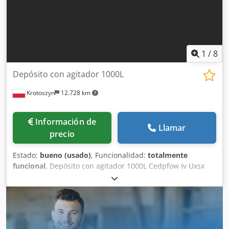
1
/
8
Depósito con agitador 1000L
Krotoszyn
12.728 km
Información de
Llamar
precio
Estado:
bueno (usado)
, Funcionalidad:
totalmente
funcional
, Depósito con agitador 1000L Cedpfow Iv Uxsx
Acbsha Capacidad: 1000 l Dimensiones: 1200x1200x2200
mm