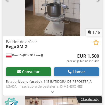
1
/
6
Batidor de azúcar
Rego
SM 2
EUR 1.500
Rzeszów
12.911 km
precio fijo IVA no incluído
Consultar
Llamar
Estado:
bueno (usado)
, 145 BATIDORA DE REPOSTERÍA
USADA, mezcladora de pastelería. DIMENSIONES
EXTERIORES (en cm): - largo: 55, - alto: 140, - ancho: 60.
EQUIPAMIENTO: - 1 caldero: prof. 25, diámetro 30, - 1
Clasificado
caldero: prof. 30, diámetro 30, - 1 varilla, - 1 gancho. El