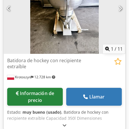
pulidos a alto brillo, lo que facilita y agiliza
significativamente la mezcla de materiales y la limpieza
tras su uso. Los mezcladores se utilizan para mezclar
materiales a granel, líquidos o semi-líquidos.
Principalmente empleados en las industrias química,
alimentaria, farmacéutica, agrícola y de la construcción.
1
/
11
Batidora de hockey con recipiente
extraíble
Krotoszyn
12.728 km
Información de
Llamar
precio
Estado:
muy bueno (usado)
, Batidora de hockey con
recipiente extraíble Capacidad 350l Dimensiones
1800x1400x1500mm Chsdpfov Ucnnex Acbea