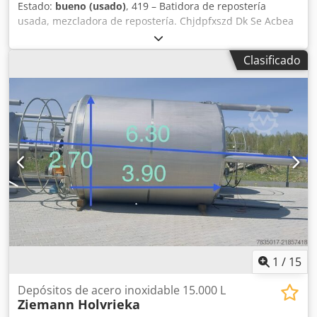
Estado:
bueno (usado)
, 419 – Batidora de repostería
usada, mezcladora de repostería. Chjdpfxszd Dk Se Acbea
DIMENSIONES EXTERNAS (en cm): - Largo: 70, - Alto: 171, -
Ancho: 70. - Caldera: 39/34. El equipo está listo para ser
Clasificado
inspeccionado y se encuentra en nuestro almacén (36-068
Bachórz, Polonia). Opciones adicionales disponibles con
costo adicional: reparación / transporte / montaje / puesta
en marcha. El precio indicado es el precio neto.
HABLAMOS INGLÉS, ALEMÁN, FRANCÉS, RUSO,
UCRANIANO.
1
/
15
Depósitos de acero inoxidable 15.000 L
Ziemann Holvrieka