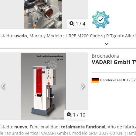
1
/
4
Estado:
usado
, Marca y Modelo : URPE M200 Codezq R Tgopfx Ailerf
Brochadora
VADARI GmbH
T
Ganderkesee
12.3
1
/
10
Estado:
nuevo
, Funcionalidad:
totalmente funcional
, Año de fabri
de ranurado vertical VADARI GmbH, modelo SRM 2027-60 KN. ¡Tamb