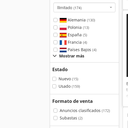
Ilimitado
(174)
Alemania
(130)
Polonia
(13)
España
(5)
Francia
(4)
Países Bajos
(4)
Mostrar más
Estado
Nuevo
(15)
Usado
(159)
Formato de venta
Anuncios clasificados
(172)
Subastas
(2)
dora
Brochadora Horizontal
Extrusora Metal