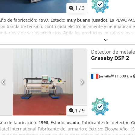
1
/
3
Año de fabricación:
1997
, Estado:
muy bueno (usado)
, La PEWOPAC
con banda de tensión, controlada electrónicamente y neumáticame
unitarios y de varios productos. Apila los productos en cajas y los
termorretráctil. Chodpfxedy U Aue Ahlea Rendimiento máximo: 60 c
la lámina: 50-450 mm Grosor de la lámina: 0,025-0,100 mm Diámet
Detector de metale
Graseby
DSP 2
Janville
11.608 km
1
/
9
Año de fabricación:
1996
, Estado:
usado
, Fabricante del detector: 
Natel International Fabricante del armario eléctrico: Elcowa Año: 19