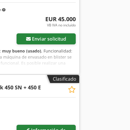
m
EUR 45.000
VB IVA no incluído
Enviar solicitud
o:
muy bueno (usado)
, Funcionalidad:
La máquina de envasado en blister se
uncional. Es posible realizar una
ina. Ha sido mantenida y revisada
uesto y componentes de recambio
Clasificado
na principal de envasado en blister,
 450 SN + 450 E
ente junto con la máquina básica:
una máquina para el embalaje
geración de la lámina a partir de la cual
e 120x70x15 y tipo "00" de 120x70x30.
rrespondiente y los certificados CE.
 de la máquina, así como los catálogos