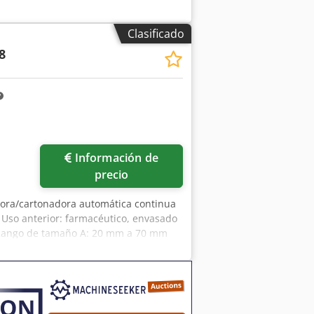
Clasificado
8
Información de
precio
dora/cartonadora automática continua
) Uso anterior: farmacéutico, envasado
. Rango de tamaño A: 20 mm a 70 mm
 200 mm Rango máximo de formato A +
unto a la máquina. PLC Siemens.