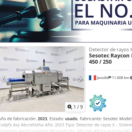
Detector de rayos 
Sesotec
Raycon D
450 / 250
Janville
11.608 km
1
/
9
Año de fabricación:
2023
, Estado:
usado
, Fabricante: Sesotec Model
Csdpfx Asy Abcrehleha Año: 2023 Tipo: Detector de rayos X – Sistem
alimentos Ancho máximo del producto: 450 mm Altura máxima del