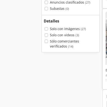
Anuncios clasificados
(27)
Subastas
(0)
Detalles
Solo con imágenes
(27)
Solo con videos
(3)
Sólo comerciantes
verificados
(14)
De Embalaje
Mettler
Mettler Toledo Lp-6S-F2