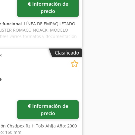
Información de
precio
 funcional
, LÍNEA DE EMPAQUETADO
LÍSTER ROMACO NOACK, MODELO
bles varios formatos y documentación
 de formación: PVC/ALU - Área de
NSUMO DE ENERGÍA Chedpfx Ajzp H
Clasificado
s
oltaje: 24 V - Presión de aire: 6 bares -
 750 x 1650 mm (aprox.) - Peso: 1000
 2014 PRODUCCIÓN - Rendimiento:
80 x 200 mm (máx.) (A+B = 200 mm)
Fases: 3+N+PE - Presión de aire: 6
 Peso: 1500 kg
Información de
precio
sión Chsdpex Rz H Tofx Ahlja Año: 2000
to: 160 mm