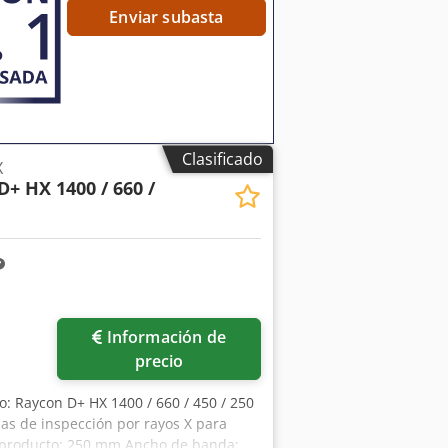
Enviar subasta
Clasificado
X
+ HX 1400 / 660 /
Información de
precio
o: Raycon D+ HX 1400 / 660 / 450 / 250
as de inspección por rayos X para
 producto: 250 mm Ancho de banda: