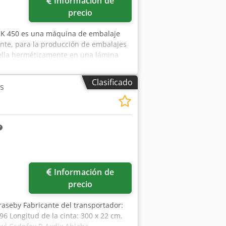
Información de
precio
K 450 es una máquina de embalaje
nte, para la producción de embalajes
 sella herméticamente en una lámina
ajas/min. Tipo de lámina: PE Ancho de
ro máximo del rollo: 300 mm
Clasificado
s
Información de
precio
Graseby Fabricante del transportador:
96 Longitud de la cinta: 300 x 22 cm.