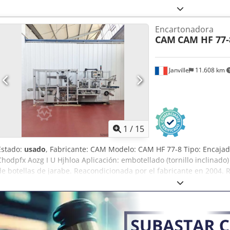
Encartonadora
CAM
CAM HF 77-
Janville
11.608 km
1
/
15
Estado:
usado
, Fabricante: CAM Modelo: CAM HF 77-8 Tipo: Encaja
Chodpfx Aozg I U Hjhloa Aplicación: embotellado (tornillo inclinado
de botellas de jarabe. Reacondicionada por el fabricante en 2004
Rango de tamaño B: 12 mm a 70 mm Rango de formato C: 50 mm a
B: 140 mm Distribución de prospectos. Documentación disponible j