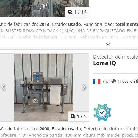
1
/
14
Año de fabricación:
2013
, Estado:
usado
, Funcionalidad:
totalmente
EN BLÍSTER ROMACO NOACK 1) MÁQUINA DE EMPAQUETADO EN B
DPN760 - Ancho de la banda: 165 mm - Fabricada en 2013 - Disponi
PRODUCCIÓN - Rendimiento: hasta 60 blísteres/minuto - Materiales
formación: 155 x 138 mm - Profundidad de formación: 14 mm CO
Detector de metale
Spohlea - Requisitos de energía: 400 V/50 Hz/7 kW - Fases: 3/N/PE - V
Loma
IQ
Presión de agua: 3 bares DIMENSIONES - Superficie ocupada: 2800 x
kg 2) ENCAJONADORA ROMACO NOACK, MODELO P91 - Fabricada en
90 cajas/minuto - Rango de tamaño: 20 x 15 x 60 mm (mín.); 120 x 
Janville
11.608 km
CONSUMO DE ENERGÍA - Requisitos de energía: 400 V/50 Hz/6,5 Kw - 
bares DIMENSIONES - Superficie ocupada: 3180 x 1740 x 1500 mm -
1
/
5
Año de fabricación:
2000
, Estado:
usado
, Detector de cinta + expul
Software: 1.01 Ancho de banda: 100 mm Altura máxima del produc