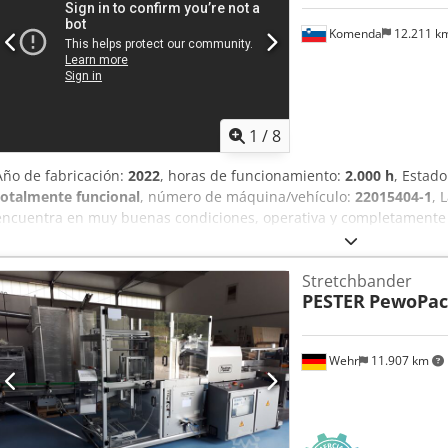
Komenda
12.211 k
1
/
8
Año de fabricación:
2022
, horas de funcionamiento:
2.000 h
, Estad
totalmente funcional
, número de máquina/vehículo:
22015404-1
, 
encuentra en muy buenas condiciones, operativa y completamente f
prueba de funcionamiento e inspeccionar el desempeño de la máqu
periódicamente. Con la venta se incluirán todas las piezas de rep
Stretchbander
adicionales disponibles. Chsdeyuc Hzspfx Ahlsa Además de la máqui
PESTER
PewoPack
el paquete incluye los siguientes componentes pedidos adicionalm
Sistema de inspección por cámara para el control de los blísters, 
secundario de blísters SDZ-100 y un enfriador (chiller) para la refri
Wehr
11.907 km
se termoforman los blísters. Se pueden producir blísters tipo "0" d
Todas las máquinas se suministran con la documentación técnica co
Las especificaciones técnicas, dimensiones, el plano de disposición
e instrucciones, se encuentran en los archivos PDF adjuntos.