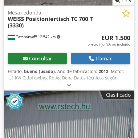
1
/
9
Mesa redonda
WEISS Positioniertisch
TC 700 T
(3330)
EUR 1.500
Tatabánya
12.542 km
precio fijo IVA no incluído
Consultar
Llamar
Estado:
bueno (usado)
, Año de fabricación:
2012
, Motor:
1,1 kW Cjdpfxsxbgg Ro Ag Deha Datos técnicos según
imagen.
Clasificado