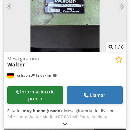
1
/
6
Mesa giratoria
Walter
Tönisvorst
12.087 km
Información de
Llamar
precio
Estado:
muy bueno (usado)
, Mesa giratoria de división,
fabricante Walter Modelo RT 630 MP Pantalla digital
Heidenhain Resolución: grados, minutos, segundos
Superficie de sujeción: diámetro 630 mm Altura en