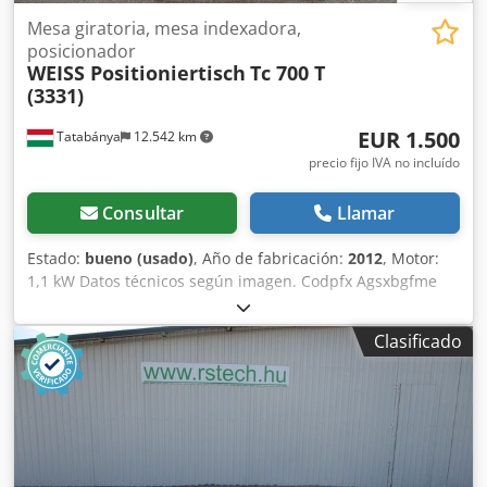
Mesa giratoria, mesa indexadora,
posicionador
WEISS Positioniertisch
Tc 700 T
(3331)
EUR 1.500
Tatabánya
12.542 km
precio fijo IVA no incluído
Consultar
Llamar
Estado:
bueno (usado)
, Año de fabricación:
2012
, Motor:
1,1 kW Datos técnicos según imagen. Codpfx Agsxbgfme
Djha
Clasificado