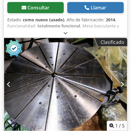
Consultar
Llamar
Estado:
como nuevo (usado)
, Año de fabricación:
2014
,
Funcionalidad:
totalmente funcional
, Mesa basculante y
giratoria CNC GSA T320, sin usar. Chsdpexy Iq Ujfx Ag Doa
Especificaciones completas disponibles bajo petición.
Clasificado
Artículo en perfectas condiciones, nunca utilizado.
Disponible de inmediato. Póngase en contacto con
nosotros para obtener más información.
1
/
5