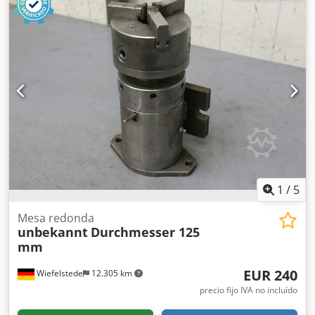
1
/
5
Mesa redonda
unbekannt
Durchmesser 125
mm
EUR 240
Wiefelstede
12.305 km
precio fijo IVA no incluído