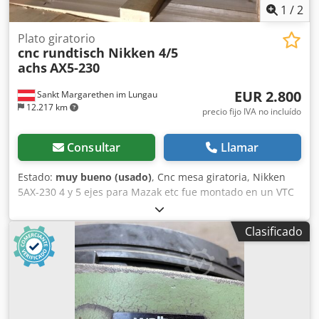
1
/
2
Plato giratorio
cnc rundtisch Nikken 4/5
achs
AX5-230
EUR 2.800
Sankt Margarethen im Lungau
12.217 km
precio fijo IVA no incluído
Consultar
Llamar
Estado:
muy bueno (usado)
, Cnc mesa giratoria, Nikken
5AX-230 4 y 5 ejes para Mazak etc fue montado en un VTC
300, debido a la nueva máquina de 5 ejes ahora a la venta,
Cedjp U Umkepfx Ag Dsha
Clasificado