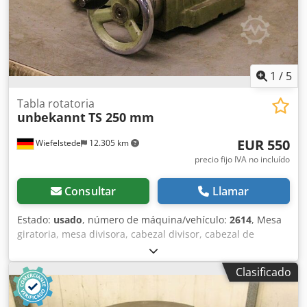
1
/
5
Tabla rotatoria
unbekannt
TS 250 mm
EUR 550
Wiefelstede
12.305 km
precio fijo IVA no incluído
Consultar
Llamar
Estado:
usado
, número de máquina/vehículo:
2614
, Mesa
giratoria, mesa divisora, cabezal divisor, cabezal de
división -Mesa: Ø 250 mm -Altura: 100 mm -Ranura: 12 mm
-Dimensiones: 320/400/A100 mm Csded D Nfljpfx Ag Doha -
Clasificado
Peso: 33 kg