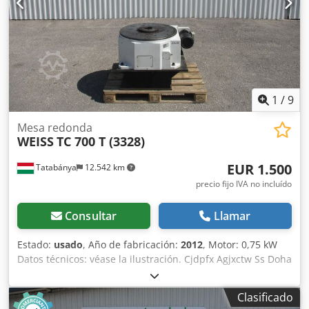
1
/
9
Mesa redonda
WEISS
TC 700 T (3328)
EUR 1.500
Tatabánya
12.542 km
precio fijo IVA no incluído
Consultar
Llamar
Estado:
usado
, Año de fabricación:
2012
, Motor: 0,75 kW
Datos técnicos: véase la ilustración. Cjdpfx Agjxctw Ss Doha
Clasificado