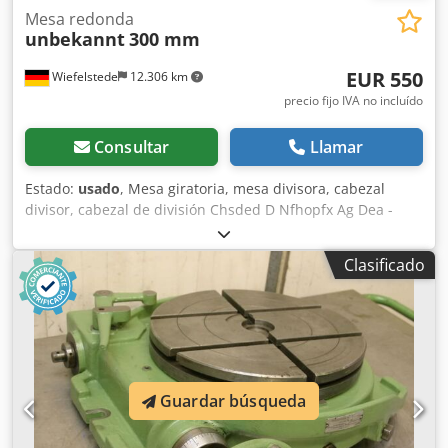
Mesa redonda
unbekannt
300 mm
EUR 550
Wiefelstede
12.306 km
precio fijo IVA no incluído
Consultar
Llamar
Estado:
usado
, Mesa giratoria, mesa divisora, cabezal
divisor, cabezal de división Chsded D Nfhopfx Ag Dea -
Entrega en el estado actual, tal como se ha inspeccionado.
-Estado: ver las fotos. -Mesa: diámetro 300 mm. -Altura:
Clasificado
mm. -Ranura: 14 mm. -Dimensiones: 380/500/130 mm
(ancho/largo/alto). -Peso: 51,5 kg.
Guardar búsqueda