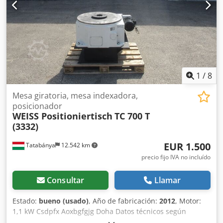
1
/
8
Mesa giratoria, mesa indexadora,
posicionador
WEISS Positioniertisch
TC 700 T
(3332)
EUR 1.500
Tatabánya
12.542 km
precio fijo IVA no incluído
Consultar
Llamar
Estado:
bueno (usado)
, Año de fabricación:
2012
, Motor:
1,1 kW Csdpfx Aoxbgfgjg Doha Datos técnicos según
imagen.