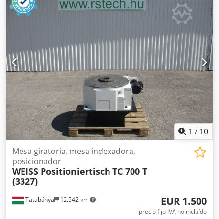
1
/
10
Mesa giratoria, mesa indexadora,
posicionador
WEISS Positioniertisch
TC 700 T
(3327)
EUR 1.500
Tatabánya
12.542 km
precio fijo IVA no incluído