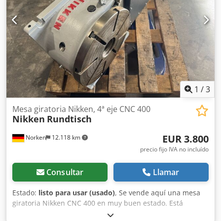
avance por variador en todos los movimientos Numerosas
herramientas Posibilidad de ver la máquina en
funcionamiento Cjdpsyzm Dfofx Ag Dsha Máquina a
desmantelar en el lugar Tel: 03.80.92.23.28 o
03.80.92.34.03 o 06.79.58.06.79
1
/
3
Mesa giratoria Nikken, 4ª eje CNC 400
Nikken
Rundtisch
EUR 3.800
Norken
12.118 km
precio fijo IVA no incluído
Consultar
Llamar
Estado:
listo para usar (usado)
, Se vende aquí una mesa
giratoria Nikken CNC 400 en muy buen estado. Está
preparada para control Mazak M32, pero se puede