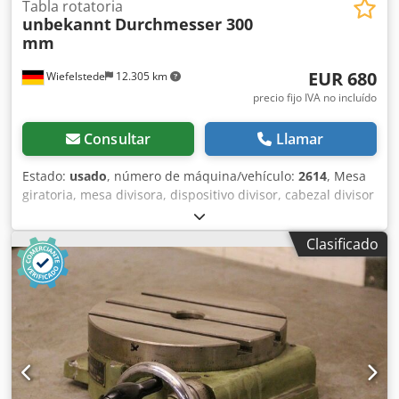
Tabla rotatoria
unbekannt
Durchmesser 300
mm
EUR 680
Wiefelstede
12.305 km
precio fijo IVA no incluído
Consultar
Llamar
Estado:
usado
, número de máquina/vehículo:
2614
, Mesa
giratoria, mesa divisora, dispositivo divisor, cabezal divisor
Chodpjfnbymefx Ag Doa -Mesa: Ø 300 mm -Diámetro del
orificio central: Ø 62 mm -Altura: 115 mm -Ranura: 16 mm -
Clasificado
Dimensiones: 460/420/A115 mm -Peso: 61 kg