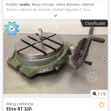
Estado:
usado
, Mesa circular, mesa divisora, cabezal
divisor, cabezal de división Chjdpfx Agscktx Tj Dsa -
Superficie de montaje: Ø 500 mm -Altura: 120 mm -Ranura:
mm -Dimensiones: 660/680/A120 mm -Peso: 129 kg
Clasificado
1
/
5
Mesa redonda
Elite
RT 320