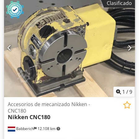
Clasificado
posición horizontal: 180 mm Altura entre centros en
posición vertical: 460 mm Motor: 400 voltios, 1300 rpm
Mesa giratoria: 1,37 rpm Chedpfxszk A U Aj Ag Dsa
Dimensiones para el transporte: Longitud: 1050 mm
Anchura: 500 mm (con paleta: 800 mm) Altura: 1220 mm
Peso: 915 kg
1
/
9
Accesorios de mecanizado Nikken -
CNC180
Nikken
CNC180
Babberich
12.108 km