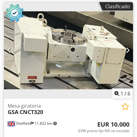
Clasificado
1
/
6
Mesa giratoria
GSA
CNCT320
EUR 10.000
Sheffield
11.832 km
EXW precio fijo IVA no incluído