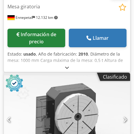
Mesa giratoria
Ennepetal
12.132 km
Información de
Llamar
precio
Estado:
usado
, Año de fabricación:
2010
, Diámetro de la
mesa: 1000 mm Carga máxima de la mesa: 0,5 t Altura de
la mesa: 300 mm Consumo total de energía: 12 kW Peso de
la máquina: aproximadamente 0,5 t Espacio requerido:
Clasificado
aproximadamente 1 x 1,2 x 0,3 m Mesa giratoria de
movimiento continuo, con velocidad ajustable. Base con
570 mm de diámetro, ampliada a 1000 mm de diámetro.
Se utilizaba en una máquina de rectificado plano para
Csdpfsznndkjx Ag Doha trabajos de rectificado en mesa
giratoria. Junto con la mesa, se suministra un motor de
repuesto nuevo.