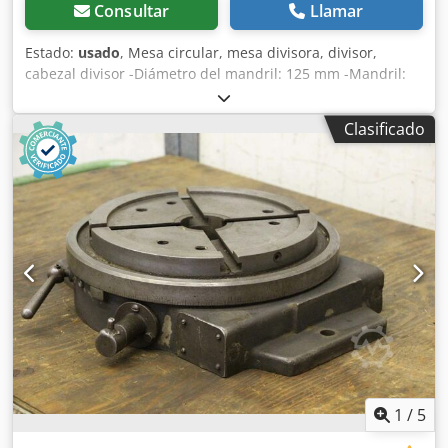
Consultar
Llamar
Estado:
usado
, Mesa circular, mesa divisora, divisor,
cabezal divisor -Diámetro del mandril: 125 mm -Mandril:
Röhm -Número de divisiones: 12 -Altura: 300 mm -
Dimensiones: 170/170/A300 mm -Peso: 19 kg Chedoddk H
Clasificado
Ajpfx Ag Dja
1
/
5