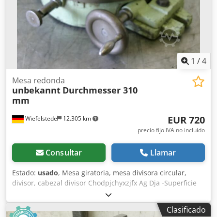
1
/
4
Mesa redonda
unbekannt
Durchmesser 310
mm
EUR 720
Wiefelstede
12.305 km
precio fijo IVA no incluído
Consultar
Llamar
Estado:
usado
, Mesa giratoria, mesa divisora circular,
divisor, cabezal divisor Chodpjchyxzjfx Ag Dja -Superficie
de sujeción: Ø 310 mm -Altura: 130 mm -Ranura: mm -
Dimensiones: 410/380/A130 mm -Peso: 40 kg
Clasificado