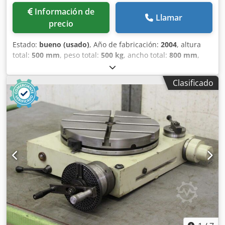
Información de
Llamar
precio
Estado:
bueno (usado)
, Año de fabricación:
2004
, altura
total:
500 mm
, peso total:
500 kg
, ancho total:
800 mm
,
diámetro de la mesa giratoria:
180 mm
, carga de la mesa:
200 kg
, Accesorios para mecanizado Nikken - CNC180
Clasificado
MACH-ID 9663 Fabricante: Nikken Tipo: CNC180 Control:
ULTIMAX Año de fabricación: 2004 Diámetro de la mesa:
180 mm Carga de la mesa: 200 Chsdpfx Agszhlb Hs Dja
Longitud: 1200 mm Anchura: 800 mm Altura: 500 mm Peso:
500 kg Tenga en cuenta: La información de esta página ha
sido recopilada por nosotros con la mejor de nuestras
intenciones y, en la medida de lo posible, proporcionada
por el fabricante. La información se ofrece de buena fe,
pero no se puede garantizar su exactitud. En
consecuencia, no constituye una declaración ni unas
condiciones contractuales. Le recomendamos que
verifique todos los detalles importantes.