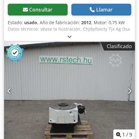
Consultar
Llamar
Estado:
usado
, Año de fabricación:
2012
, Motor: 0,75 kW
Datos técnicos: véase la ilustración. Chjdpfoxcty Tjx Ag Dsa
Clasificado
1
/
9