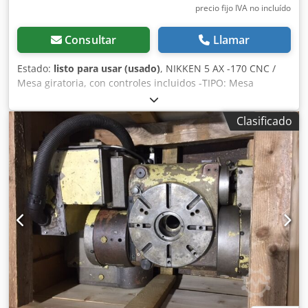
precio fijo IVA no incluído
Consultar
Llamar
Estado:
listo para usar (usado)
, NIKKEN 5 AX -170 CNC /
Mesa giratoria, con controles incluidos -TIPO: Mesa
giratoria de 5 ejes -AX 170 CNC Chodpfx Aezqg I Hsg Doa -
El NIKKEN / 5 AX -170 es una mesa giratoria CNC compacta
Clasificado
y robusta para trabajos de taladrado y fresado de
precisión en el área de mecanizado de 4 y 5 ejes. -
Documentación completa disponible -Buen estado general
Dimensiones: Largo x Ancho x Alto: 780x340x280 mm Salvo
errores u omisiones.