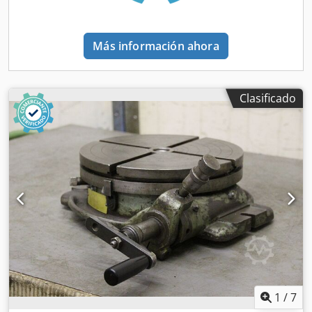
Más información ahora
Clasificado
1
/
7