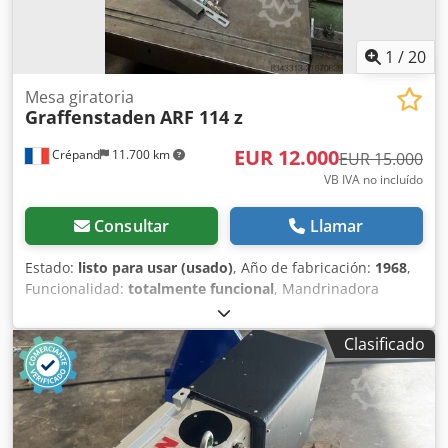
técnica y servicio in situ ✔ Suministro rápido de piezas de
repuesto ✔ Asistencia en la integración y puesta en
marcha ✔ Numerosos proyectos de referencia disponibles
1
/
20
en Alemania
Mesa giratoria
Graffenstaden
ARF 114 z
EUR 12.000
Crépand
11.700 km
EUR 15.000
VB IVA no incluído
Consultar
Llamar
Estado:
listo para usar (usado)
, Año de fabricación:
1968
,
Funcionalidad:
totalmente funcional
, Mandrinadora
GRAFFENSTADEN ARF 114 Z, adjunto fotos y descripciones
Máquina en perfecto estado mecánico y eléctrico
Clasificado
Desplazamiento del carro longitudinal: 2 m
Desplazamiento transversal: 2 m Altura: 1,75 m Diámetro
del cabezal: 115 mm Recorrido del cabezal: 900 mm 1
cabezal universal Graffenstaden 1 mesa giratoria Andréa 1
prolongador 1 visualizador digital de 3 ejes 2 gamas de