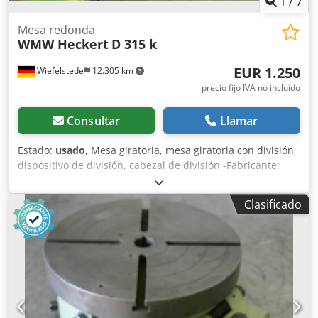
1
/
7
Mesa redonda
WMW Heckert
D 315 k
EUR 1.250
Wiefelstede
12.305 km
precio fijo IVA no incluído
Consultar
Llamar
Estado:
usado
, Mesa giratoria, mesa giratoria con división,
dispositivo de división, cabezal de división -Fabricante:
WMW Heckert, mesa giratoria tipo D 315 k, número de
referencia TGL 28561/02 -Superficie de sujeción: Ø 315 mm
Clasificado
-Altura: 140 mm -Ranura: 14 mm -Dimensiones:
615/540/A150 mm -Peso: 83 kg Codpfeg Rczfsx Ag Djha