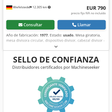
EUR 790
Wiefelstede
12.305 km
precio fijo IVA no incluído
Consultar
Llamar
Año de fabricación:
1977
, Estado:
usado
, Mesa giratoria,
mesa divisora circular, dispositivo divisor, cabezal divisor -
Superficie de sujeción: Ø 320 mm -Orificio central: Ø 25/40
mm -Altura: 110 mm -Ancho de la ranura: 14 mm -Sin
gancho de transporte -Dimensiones: 540/470/A200 mm -
SELLO DE CONFIANZA
Peso: 64 kg Cedpefwx U Dsfx Ag Djha
Distribuidores certificados por Machineseeker