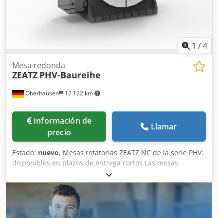
1
/
4
Mesa redonda
ZEATZ
PHV-Baureihe
Oberhausen
12.122 km
Información de
Llamar
precio
Estado:
nuevo
, Mesas rotatorias ZEATZ NC de la serie PHV:
disponibles en plazos de entrega cortos Las mesas
rotatorias ZEATZ NC de la serie PHV representan la máxima
precisión, estabilidad y flexibilidad en el mecanizado
moderno. Ideales para el posicionamiento, el torneado y el
mecanizado simultáneo en una amplia variedad de
aplicaciones. Sus ventajas de un vistazo: ✔ Integración en