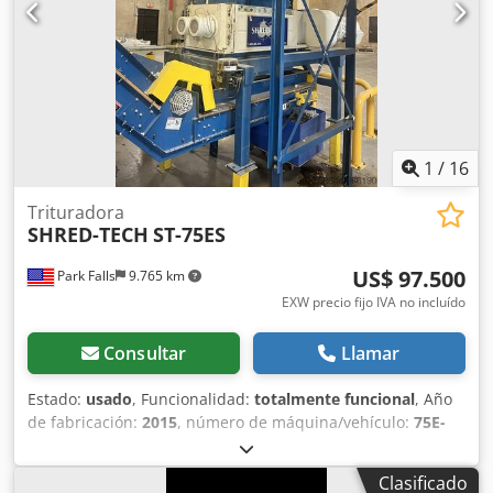
en enviarnos un mensaje o llamarnos.
1
/
16
Trituradora
SHRED-TECH
ST-75ES
US$ 97.500
Park Falls
9.765 km
EXW precio fijo IVA no incluído
Consultar
Llamar
Estado:
usado
, Funcionalidad:
totalmente funcional
, Año
de fabricación:
2015
, número de máquina/vehículo:
75E-
E188
, TRITURADORA USADA SHRED-TECH DE DOBLE EJE
80HP (DOS MOTORES DE 40HP) MODELO ST-75ES
Clasificado
FABRICADA EN 2015 DOS MOTORES DE 40 HP CÁMARA DE