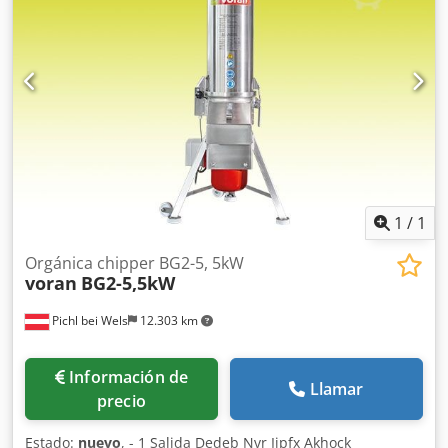
1
/
1
Orgánica chipper BG2-5, 5kW
voran
BG2-5,5kW
Pichl bei Wels
12.303 km
Información de
Llamar
precio
Estado:
nuevo
, - 1 Salida Dedeb Nvr Ijpfx Akhock