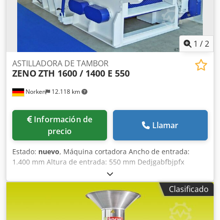
1
/
2
ASTILLADORA DE TAMBOR
ZENO
ZTH 1600 / 1400 E 550
Norken
12.118 km
Información de
Llamar
precio
Estado:
nuevo
, Máquina cortadora Ancho de entrada:
1.400 mm Altura de entrada: 550 mm Dedjgabfbjpfx
Akhock Diámetro del rotor: 1.600 mm Número de cuchillas:
4 unidades Número de contracuchillas: 1 unidad, con
Clasificado
ajuste del espacio de corte Grupo de alimentación: 2 x 5
rodillos Potencia: 250-500 kW Peso de la máquina: aprox.
30.000 kg