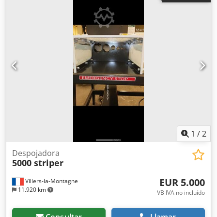
CORTE DE 956mm/37" X 635mm/25" ALTURA DE
DESCARGA: 1.067mm/42" Djdpfx Akexmthreheck SE
UTILIZÓ EN UNA EMPRESA DE PLÁSTICOS PARA TRITURAR
PLÁSTICO, CARTÓN Y METALES LIGEROS. EN MUY BUEN
ESTADO, COMPRADA POR CIERRE DE PLANTA.
ACTUALMENTE EN NUESTRO ALMACÉN EN WISCONSIN.
1
/
2
Despojadora
5000 striper
EUR 5.000
Villers-la-Montagne
11.920 km
VB IVA no incluído