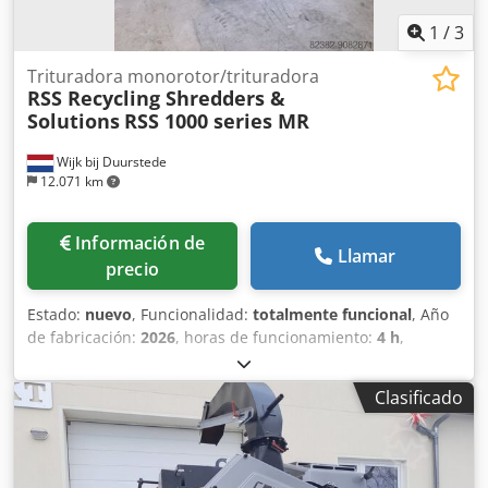
1
/
3
Trituradora monorotor/trituradora
RSS Recycling Shredders &
Solutions
RSS 1000 series MR
Wijk bij Duurstede
12.071 km
Información de
Llamar
precio
Estado:
nuevo
, Funcionalidad:
totalmente funcional
, Año
de fabricación:
2026
, horas de funcionamiento:
4 h
,
potencia:
45 kW (61,18 CV)
, Longitud del rotor: 1000 mm,
potencia: 45 kW + 2,2. Dcodpfx Akskzg U Dohek
Clasificado
Dimensiones de la tolva: 1400 x 1000 mm; tamaño de las
mallas, según solicitud. Opcionalmente, se puede
proporcionar una cinta transportadora. Entrega según
solicitud. Para más información: RSS Recycling Shredders