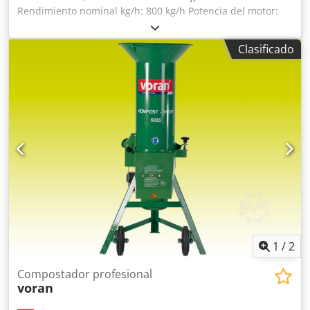
Rendimiento nominal kg/h: 800 kg/h Potencia del motor:
5,5 (7,5) kW (CV) Conexión eléctrica: 400 V, 50 Hz (3 fases)
Protección eléctrica: 16 A Longitud: 725 mm Anchura: 690
Clasificado
mm Altura: 1520 mm Peso: 75 kg Material: 1.4301 / AISI 304
Altura de la salida: 475 mm Alcance del suministro: incluye
tamiz de 5 mm.
1
/
2
Compostador profesional
voran