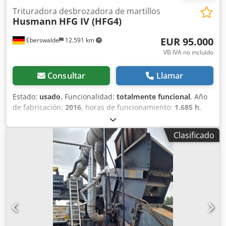
Trituradora desbrozadora de martillos
Husmann
HFG IV (HFG4)
EUR 95.000
Eberswalde
12.591 km
VB IVA no incluído
Consultar
Llamar
Estado:
usado
, Funcionalidad:
totalmente funcional
, Año
de fabricación:
2016
, horas de funcionamiento:
1.685 h
,
velocidad máxima:
80 km/h
, peso total:
11.500 kg
, altura
total:
2.500 mm
, longitud total:
9.720 mm
, ancho total:
Clasificado
2.300 mm
, movilidad:
móvil
, número de
máquina/vehículo:
11520
, En venta se encuentra esta
trituradora Husmann HFG IV (HFG4) usada, año de
fabricación 2016. Horas de funcionamiento: 1685 h Todos
los 60 puntas de martillo fueron reemplazados
recientemente hace pocas horas de funcionamiento.
Algunos martillos de repuesto disponibles y se entregan
con la máquina. Todas las 8 correas trapezoidales también
fueron cambiadas recientemente. Ambos sensores NOx y