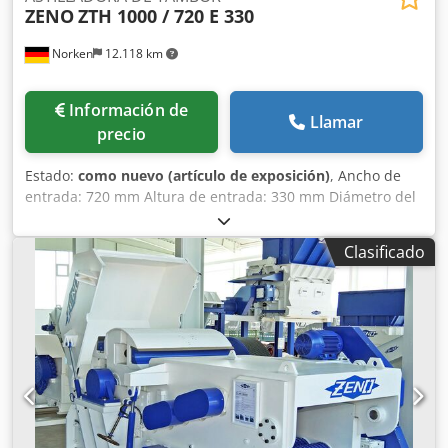
ZENO
ZTH 1000 / 720 E 330
Norken
12.118 km
Información de
Llamar
precio
Estado:
como nuevo (artículo de exposición)
, Ancho de
entrada: 720 mm Altura de entrada: 330 mm Diámetro del
rotor: 1.000 mm Número de cuchillas: 2 unidades Número
de contracuchillas: 1 unidad Grupo de alimentación: 2 x 3
Clasificado
rodillos Dodpegabfqofx Akhjck Potencia del motor: 110 kW
Peso de la máquina: aprox. 8.000 kg