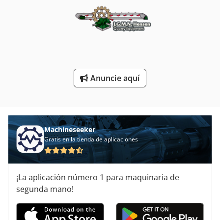
Tijeras De Perfil
Tijeras De Ángulo
Tirador De La
Torno De Torrecilla
Anuncie aquí
Torno De Torrecilla Vertical
Machineseeker
Gratis en la tienda de aplicaciones
¡La aplicación número 1 para maquinaria de
segunda mano!