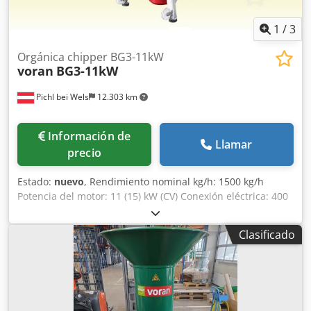
1
/
3
Orgánica chipper BG3-11kW
voran
BG3-11kW
Pichl bei Wels
12.303 km
Información de
Llamar
precio
Estado:
nuevo
, Rendimiento nominal kg/h: 1500 kg/h
Potencia del motor: 11 (15) kW (CV) Conexión eléctrica: 400
V, 50 Hz (3 fases) Protección eléctrica: 32 A Longitud: 810
mm Anchura: 725 mm Altura: 1570 mm Peso: 133 kg
Clasificado
Dcodpfxob Nvtke Akhok Material: 1.4301 / AISI 304 Altura
de la salida: 495 mm Alcance del suministro: incluye tamiz
de 5 mm.