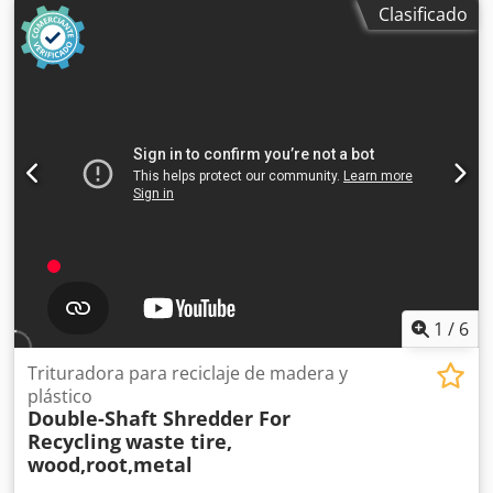
Clasificado
316200002G
, Voran Muser versión acero Dedotr Dx Sjpfx
Akheck Máquina nueva - Ligeros daños en la pintura
¡Sujeto a venta previa!
1
/
6
Trituradora para reciclaje de madera y
plástico
Double-Shaft Shredder For
Recycling
waste tire,
wood,root,metal