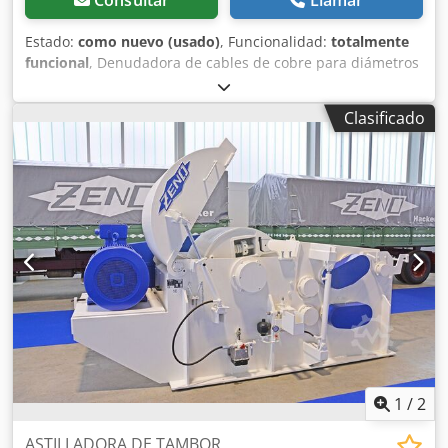
Consultar
Llamar
Estado:
como nuevo (usado)
, Funcionalidad:
totalmente
funcional
, Denudadora de cables de cobre para diámetros
de 6 a 101 mm. Velocidad hasta 42 m/min. No necesita
ajuste para cambios de diámetro. Dcodpfxjxdwwxo Akhjk
Clasificado
1
/
2
ASTILLADORA DE TAMBOR