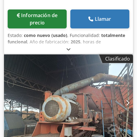
Información de
Llamar
precio
Estado:
como nuevo (usado)
, Funcionalidad:
totalmente
funcional
, Año de fabricación:
2025
, horas de
funcionamiento:
55 h
, Máquina con rotor especial
Disponible de inmediato Ventajas: + Rotor especial,
Clasificado
adecuado para materiales duros y blandos gracias a la
menor proyección de cuchillas + Motor de 22 kW +
Cuchillas cuadradas efectivas *Con pallets: hasta un
máximo de 10 pallets por hora, dependiendo de la criba y
el material. Con residuos de madera más pequeños,
considerablemente más. Motor: 22 kW; 400 V - 50 Hz - 3
fases Criba: 15/20 mm o según acuerdo (posible de 10 a 40
mm) Empujador accionado hidráulicamente Criba
instalada actualmente (15/20 mm), *puede ser
reemplazada Boca de aspiración Ø 200 mm. Abertura de
alimentación 1000x1000 mm Dimensiones:
2000x1800x1645 mm Imagen de ejemplo arriba: el tono de