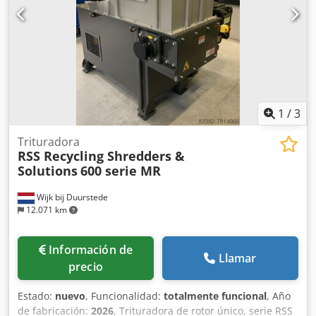
1
/
3
Trituradora
RSS Recycling Shredders &
Solutions
600 serie MR
Wijk bij Duurstede
12.071 km
Información de
Llamar
precio
Estado:
nuevo
, Funcionalidad:
totalmente funcional
, Año
de fabricación:
2026
, Trituradora de rotor único, serie RSS