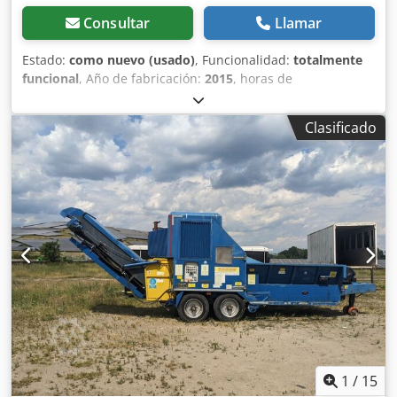
Consultar
Llamar
Estado:
como nuevo (usado)
, Funcionalidad:
totalmente
funcional
, Año de fabricación:
2015
, horas de
funcionamiento:
30 h
, peso total:
2.450 kg
, altura total:
2.400 mm
, longitud total:
2.000 mm
, ancho total:
1.700
Clasificado
mm
, La máquina consta de dos partes: un molinillo de
trituración gruesa y un molinillo de trituración fina. Se
utiliza para triturar placas base electrónicas, residuos de
cables y residuos plásticos hasta obtener un tamaño de
20x20 mm, mientras que el molinillo de trituración fina los
reduce a fragmentos de 5x5 mm. La unidad de trituración
se mantiene en su posición mediante un cilindro
hidráulico; solo es necesario abrirla durante el
mantenimiento. La trituración se realiza entre cuchillas
fijas y rotatorias, con una separación ajustable.
Dcedpfxezrvq He Akhek Motor: asíncrono.
1
/
15