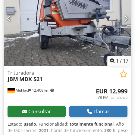
& Solutions. Para consultas o información adicional,
póngase en contacto con la empresa. Es IMPORTANTE
indicar el nombre, la empresa y el número de teléfono.
1
/
17
Trituradora
JBM
MDX 521
EUR 12.999
Mühlau
12.408 km
VB IVA no incluído
Consultar
Llamar
Estado:
usado
, Funcionalidad:
totalmente funcional
, Año
de fabricación:
2021
, horas de funcionamiento:
330 h
, peso