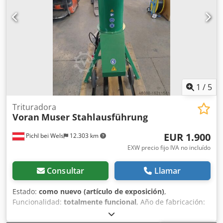
1
/
5
Trituradora
Voran
Muser Stahlausführung
EUR 1.900
Pichl bei Wels
12.303 km
EXW precio fijo IVA no incluído
Consultar
Llamar
Estado:
como nuevo (artículo de exposición)
,
Funcionalidad:
totalmente funcional
, Año de fabricación:
2022
, potencia:
4 kW (5,44 CV)
, tipo de combustible:
eléctrico
, número de máquina/vehículo:
10038627 /