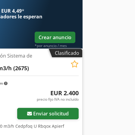
 EUR 4,49
*
radores
le esperan
Crear anuncio
*por anuncio / mes
Clasificado
ión Sistema de
3/h (2675)
km
EUR 2.400
precio fijo IVA no incluído
Enviar solicitud
800 m3/h Cedpfoq U Rbqox Apierf