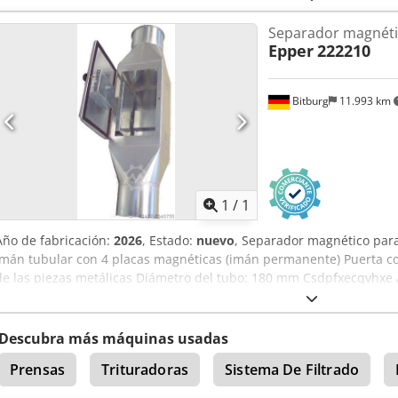
Separador magnéti
Epper
222210
Bitburg
11.993 km
Pedir m
1
/
1
Año de fabricación:
2026
, Estado:
nuevo
, Separador magnético para
Imán tubular con 4 placas magnéticas (imán permanente) Puerta con 
de las piezas metálicas Diámetro del tubo: 180 mm Csdpfxecqvhxe 
Ubicación: En stock, almacén 54634 Bitburg
Descubra más máquinas usadas
Prensas
Trituradoras
Sistema De Filtrado