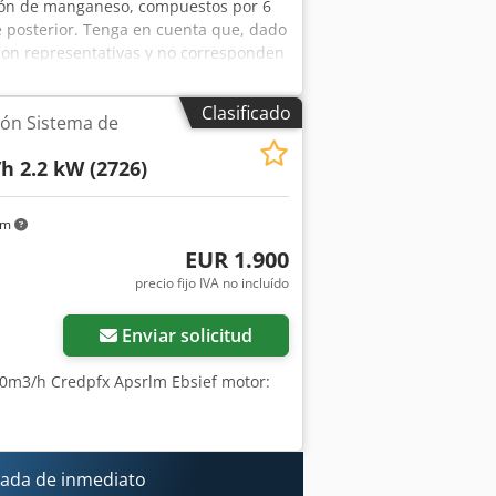
ación de manganeso, compuestos por 6
rte posterior. Tenga en cuenta que, dado
on representativas y no corresponden
ón satisfactoria, en un plazo de 24
 (BPDDC) y de un formulario de
Clasificado
ión Sistema de
 comprador no es el usuario final, de
 EUS se pueden descargar del sitio web.
h 2.2 kW (2726)
km
EUR 1.900
precio fijo IVA no incluído
Enviar solicitud
00m3/h Credpfx Apsrlm Ebsief motor:
ada de inmediato