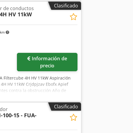
Clasificado
or de conductos
 4H HV 11kW
 km
Información de
precio
EKA Filtercube 4H HV 11kW Aspiración
be 4H HV 11kW Crjdpjzav Ebofx Apief
ntes contra la obstrucción Año de
limpieza automática de filtros Potencia
n SelfClean Equipamiento: 4 cartuchos
Clasificado
ador
 de aire Limpieza de filtros controlada
100-15 - FUA-
a de aire hacia arriba Los humos y el
uperior al 99 % Inspección por vídeo
/Núremberg - Disponible de inmediato