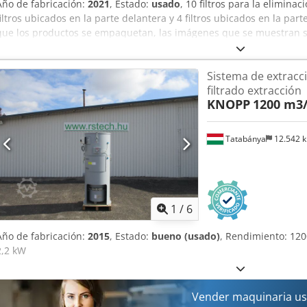
Año de fabricación:
2021
, Estado:
usado
, 10 filtros para la elimin
filtros ubicados en la parte delantera y 4 filtros ubicados en la pa
que los productos se empaquetan, las imágenes que se muestran s
a las unidades reales. Nota: Las ventas están sujetas a la finalizaci
horas, de una verificación de debida diligencia del socio comercial
Sistema de extracc
declaración del usuario final (EUS) por parte del comprador, y, si el
filtrado extracción
cada usuario final. Crodpfozl U E Nex Apijf Los formularios BPDD y
KNOPP
1200 m3/
Tatabánya
12.542 
1
/
6
Año de fabricación:
2015
, Estado:
bueno (usado)
, Rendimiento: 12
2,2 kW
Vender maquinaria us