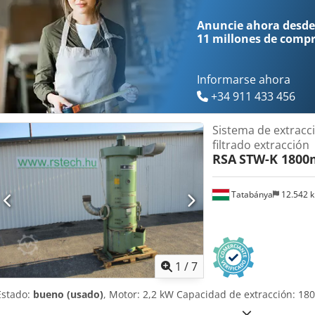
Anuncie ahora desde
11 millones de comp
Informarse ahora
+34 911 433 456
Sistema de extracc
filtrado extracción
RSA
STW-K 1800m
Tatabánya
12.542 
1
/
7
Estado:
bueno (usado)
, Motor: 2,2 kW Capacidad de extracción: 1