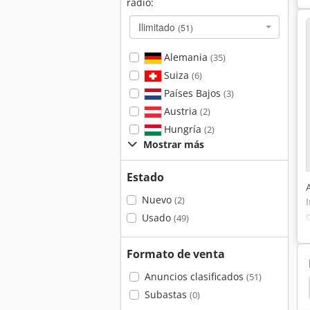
radio:
Ilimitado
(51)
Alemania
(35)
Suiza
(6)
Países Bajos
(3)
Austria
(2)
Hungría
(2)
Mostrar más
Estado
Nuevo
(2)
Usado
(49)
Formato de venta
Anuncios clasificados
(51)
Esta
Filtro De Cartucho
Extraccion De Polvo
Subastas
(0)