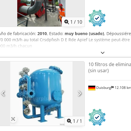
1
/
10
Año de fabricación:
2010
, Estado:
muy bueno (usado)
, Dépoussiér
70 000 m3/h au total Crsdpfxsh D E Rde Apief Le système peut-être u
000 m3/h chacun
10 filtros de elim
(sin usar)
Duisburg
12.108 k
Pedir m
1
/
1