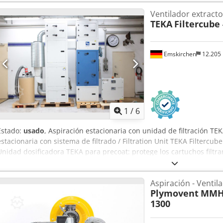
Ventilador extract
TEKA
Filtercube
Emskirchen
12.205
1
/
6
Estado:
usado
, Aspiración estacionaria con unidad de filtración T
estacionaria con sistema de filtrado / Filtration Unit TEKA Filtercu
Unidad dosificadora TEKA para precoat: protege los cartuchos filtra
fabricación 2018 - Nº de serie: 9501442110402 Control de filtro con 
del motor 11 kW Ventilador de alto rendimiento con control Versió
Aspiración - Ventil
filtrantes estándar; la superficie de filtración varía según el caudal
Plymovent
MMH-
por display Control del ventilador Silenciador de codo para descarg
1300
polvo se separan de forma segura con una eficiencia de filtración s
online vía WhatsApp - MS Zoom - Telegram En stock en Emskirchen