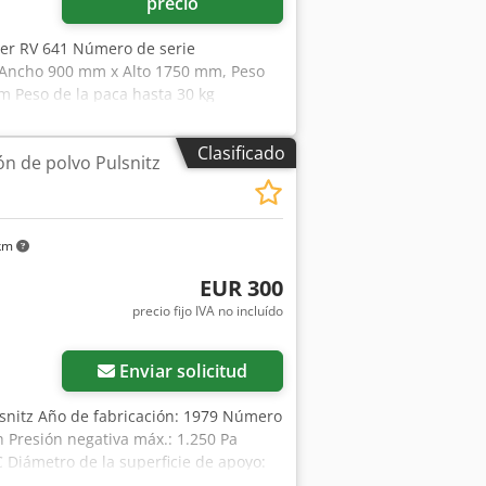
precio
lger RV 641 Número de serie
 Ancho 900 mm x Alto 1750 mm, Peso
 Peso de la paca hasta 30 kg
00 kg/h Velocidad de captación 0,36
m Ruedas giratorias y fijas para
Clasificado
ón de polvo Pulsnitz
tabilidad Tiempo de funcionamiento
stable Contador de pacas y horas de
de nivel completo Trampilla de
ápidos de las pacas (unos 15
 km
n un peso de paca de hasta 30 kilos.
En stock Emskirchen/Nuremberg -
EUR 300
precio fijo IVA no incluído
Enviar solicitud
lsnitz Año de fabricación: 1979 Número
 Presión negativa máx.: 1.250 Pa
Diámetro de la superficie de apoyo:
ción: 380 mm Conexión: 0,37 kW