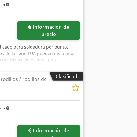
 km
Información de
precio
ndicado para soldadura por puntos,
res de la serie FUA pueden instalarse
 de extracción es ideal para
n de polvo. Extracción – Ventilador /
: 2007 – N.° de serie: 7402 Campos de
Clasificado
dillos / rodillos de
s de laboratorio Cjdeyt Iadepfx Apijrf •
atsApp – MS Zoom – Telegram En stock
robar
 km
Información de