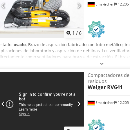
- Prueba posible
Emskirchen
12.205
1
/
6
Estado:
usado
, Brazo de aspiración fabricado con tubo metálico, i
aplicaciones de laboratorio y aspiración de neblinas. Los ventilado
directamente como ventiladores para brazos de extracción. El brazo
operaciones de desbaste, pulido y otros procesos con alta generació
Suction – Fan Plymovent MMH-100-15 – FUA-1300 Año de fabricación
Compactadores de ro
aplicación: • Soldadura por puntos • Desbaste y pulido • Aplicacione
residuos
Captación de neblinas Inspección por vídeo online a través de Wh
Welger
RV641
en Emskirchen/Núremberg – Disponible de inmediato – Se puede p
Emskirchen
12.205