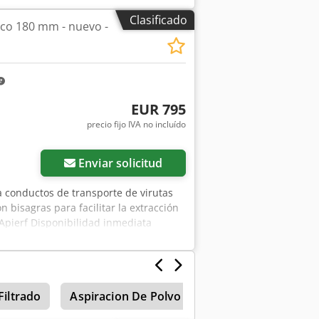
Clasificado
co 180 mm - nuevo -
EUR 795
precio fijo IVA no incluído
ás fotos
Enviar solicitud
 conductos de transporte de virutas
bisagras para facilitar la extracción
Apierf Disponibilidad inmediata
Filtrado
Aspiracion De Polvo
Sistemas De Extrac