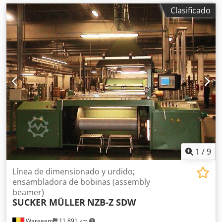
Clasificado
1
/
9
Línea de dimensionado y urdido;
ensambladora de bobinas (assembly
beamer)
SUCKER MÜLLER
NZB-Z SDW
Waregem
11.891 km