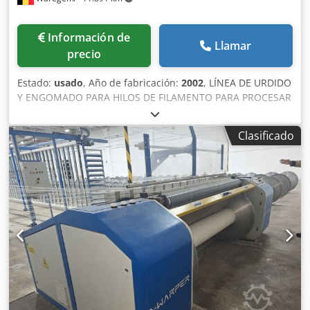
Información de
Llamar
precio
Estado:
usado
, Año de fabricación:
2002
, LÍNEA DE URDIDO
Y ENGOMADO PARA HILOS DE FILAMENTO PARA PROCESAR
POY (DE BOBINAS) A URDIDOS COMPLETAMENTE
ESTIRADOS Y ENGOMADOS: MARCA: SUCKER-MUELLER -
Clasificado
HACOBA MODELO: NZB-Z ANCHO DE TRABAJO: 180 cm
AÑO: 2002 (¡UTILIZADA SOLO 4 AÑOS!, posteriormente
almacenada) VELOCIDAD: 500 M/MIN EQUIPADA CON: -
RODILLO DE ENCERADO - 2 CÁMARAS DE SECADO POR AIRE
CALIENTE (1995) 150˚C Cjdpfxjy Spl Hj Aideha - 9
CILINDROS DE SECADO AL VAPOR 180cm (1995) 130˚C -
SISTEMA DE CONTROL DE TENSIÓN DE HILO ‘TENSOSCAN’ -
SISTEMA DE CONTROL DE SECADO DE HILO ‘PLEVA’ -
INSPECTOR DE ROTURA DE HILOS ‘CAMSCAN’
ALIMENTADOR CON CARRO PORTABOBINAS MARCA:
ROSTONI MODELO: RCS/GB/1344 AÑO: 1995 NÚMERO DE
BOBINAS: 1344 EQUIPADO CON: - BASTIDOR TENSOR