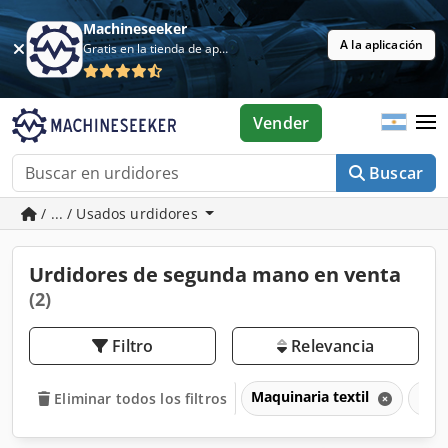
Machineseeker
A la aplicación
Gratis en la tienda de aplicaciones
Vender
Buscar
/ ... / Usados urdidores
Urdidores de segunda mano en venta
(2)
Filtro
Relevancia
Maquinaria textil
Urd
Eliminar todos los filtros