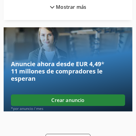
Mostrar más
Equipos De Construccion
Espacio De Aire
Espacio De Producción
Herramienta De Máquina
Idx 23
Anuncie ahora desde EUR 4,49
*
11 millones de compradores
le
International 433
esperan
Invernaderos De
Obras De Construcción
Crear anuncio
Ruedas De Trabajo Pesado
*por anuncio / mes
Ubh 2 20 Rle
Unidad De Control