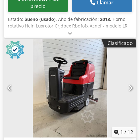
Llamar
precio
Estado:
bueno (usado)
, Año de fabricación:
2013
, Horno
rotativo Hein Luxrotor Crjdpex Rbqfofx Acnef - modelo LR
108 HD - Ecostone - año de fabricación 2013 - para
bandejas de 60x100 o 80x100 - quemador de gasóleo o gas
Clasificado
- control por ordenador - horno en producción - recogida
en almacén / opción de envío - precio a consultar
1
/
12