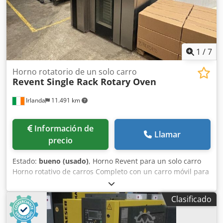
1
/
7
Horno rotatorio de un solo carro
Revent Single Rack Rotary Oven
Irlanda
11.491 km
Información de
Llamar
precio
Estado:
bueno (usado)
, Horno Revent para un solo carro
Horno rotativo de carros Completo con un carro móvil para
horno En buen estado de funcionamiento Csdjyw T D
Dopfx Acnerf
Clasificado