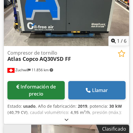
inspección DGUV V3 Conexión: 400V, enchufe 16A-CEE
Dimensiones: 995 x 690 x 1595/1650 mm (Ancho x Fondo x
Alto) Máquina NUEVA, inspeccionada por SAB 24 meses de
garantía + servicio Opciones: Servicio de leasing y alquiler
Contrato de mantenimiento E-Box Paquete de servicio
Estructura base móvil Crjdpfx Aceuytxrsnef Guía para pan
de molde Servicio de entrega Puesta en marcha &
1
/
6
formación ¡Más máquinas de panadería en stock!
Compresor de tornillo
Atlas Copco
AQ30VSD FF
Zuchwil
11.856 km
Información de
Llamar
precio
Estado:
usado
, Año de fabricación:
2019
, potencia:
30 kW
(40,79 CV)
, caudal volumétrico:
4,95 m³/h
, presión (máx.):
12,75 bar
, Compresor de aire Atlas Copco AQ30VSD FF
Fabricante: Atlas Copco Modelo: AQ30VSD FF Año de
Clasificado
fabricación: 2019 Lugar de fabricación: Bélgica Presión