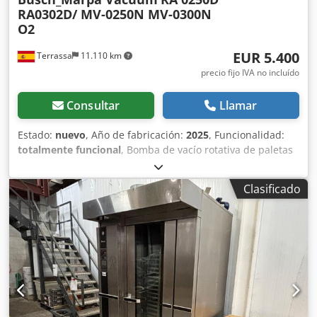
RA0302D/ MV-0250N MV-0300N
O2
EUR 5.400
Terrassa
11.110 km
precio fijo IVA no incluído
Consultar
Llamar
Estado:
nuevo
, Año de fabricación:
2025
, Funcionalidad:
totalmente funcional
, Bomba de vacío rotativa de paletas
en baño de aceite de 1 etapa adecuada para trabajar con
conectraciones elevades de oxigeno. Disponible en estoc.
Clasificado
Modelo Marpa Vacuum MV-0300N O2 Bomba
completamente nueva a estrenar. Con 12 meses de
garantía Caudal nominal: 300 m3/h a 50Hz. Vacío final : 0,5
mbar abs. Potencia motor: 7,5 Kw Sobre cualquier duda,
consúltenos Cjdpfx Asftzqzjcnsrf