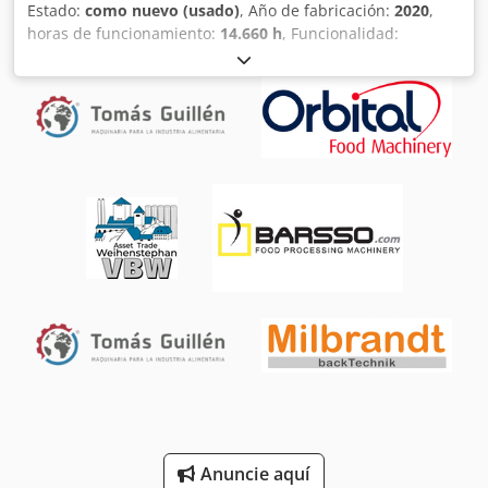
Estado:
como nuevo (usado)
, Año de fabricación:
2020
,
horas de funcionamiento:
14.660 h
, Funcionalidad:
totalmente funcional
, Compresor de tornillo Kaeser SK22 -
Premium 11 kW 11 bar 1,86 m³/min Crjdpfey Av Amjx Acnef
Año de fabricación: 2020 Horas de funcionamiento: 14.660
Anuncie aquí