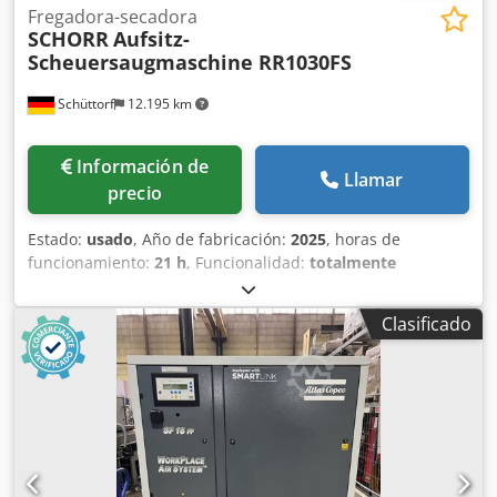
Fregadora-secadora
SCHORR
Aufsitz-
Scheuersaugmaschine RR1030FS
Schüttorf
12.195 km
Información de
Llamar
precio
Estado:
usado
, Año de fabricación:
2025
, horas de
funcionamiento:
21 h
, Funcionalidad:
totalmente
funcional
, ¡Se vende potente fregadora con operador a
bordo en perfecto estado! El dispositivo está en muy
Clasificado
buenas condiciones y está listo para su uso inmediato.
Crjdpfswh Ri Esx Acnjf Estado: Usado, muy bueno. Horario
de atención: 21h Año de construcción: 2025 Fregadora
secadora Schorr 24V Limpiador de pisos Fregadora 100Ah
Fregadora Limpieza de suelos eficaz combinada con un
manejo extremadamente sencillo. ¡Devuelve el brillo a tu
recibidor! La fregadora-secadora totalmente eléctrica con
conductor sentado de SCHORR facilita enormemente la