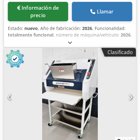
Información de
Llamar
precio
Estado:
nuevo
, Año de fabricación:
2026
, Funcionalidad:
totalmente funcional
, número de máquina/vehículo:
2026
,
duración de la garantía:
24 meses
, tensión de entrada:
230
V
, Certificado DGUV hasta:
08/2028
, peso total:
49 kg
,
Clasificado
ancho total:
400 mm
, longitud total:
560 mm
, frecuencia
de entrada:
50 Hz
, corriente de entrada:
10 A
, fusible
eléctrico:
10 A
, NUEVO +++ Amasadora de doble brazo
Twino +++ NUEVO Ventajas: menor calentamiento de la
masa, amasado más suave Excelente modelo de
sobremesa Fácil control digital Temporizador con 5
velocidades Para 3-12 kg de masa / 2-8 kg de harina
Tecnología sencilla y robusta Solo nosotros ofrecemos la
certificación DGUV V3 Conexión de 230 V NUEVA máquina,
certificada por SAB 24 meses de garantía + servicio de
piezas de repuesto Crsdpfeu A Hicjx Acnsf Opcional:
Contrato de mantenimiento E-Box Servicio de entrega
Paquete de servicios Servicio de arrendamiento y alquiler
¡Visite nuestra gran exposición de maquinaria para