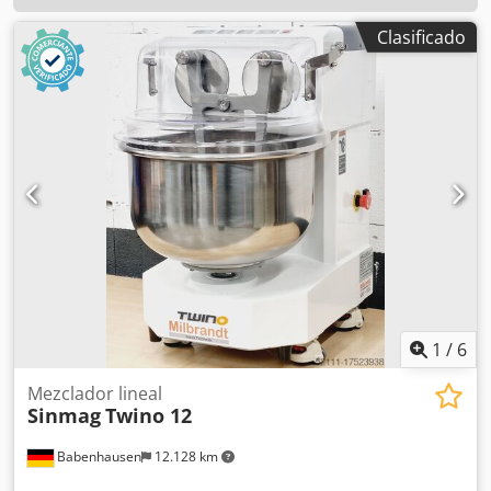
Clasificado
1
/
6
Mezclador lineal
Sinmag
Twino 12
Babenhausen
12.128 km