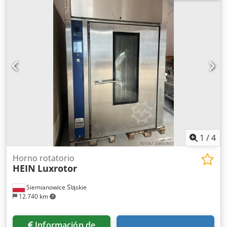
máxima: 12,75 bar Cedjxk U Arepfx Acnsrf Potencia: 30 kW
Caudal: 4,95 m³/min Flujo de aire: 82,5 l/s, 174,8 cfm, 4,95
m³/min Potencia del motor: 40 CV Velocidad del motor:
8600 rpm Peso: 702 kg Alimentación eléctrica: 400 V, 50 Hz,
3 fases Diseño: Sin aceite Clase ISO: 8573-1 Clase 0
Control: Elektronikon Graphic Equipamiento: SMARTLINK
Procedencia: Fabricado en Bélgica No se asume
responsabilidad por la exactitud, integridad o actualidad
de la información facilitada.
1
/
4
Horno rotatorio
HEIN
Luxrotor
Siemianowice Śląskie
12.740 km
Información de