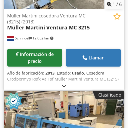
1
/
6
Müller Martini cosedora Ventura MC
(3215) (2013)
Müller Martini
Ventura MC 3215
Schijndel
12.052 km
Información de
Llamar
precio
Año de fabricación:
2013
, Estado:
usado
, Cosedora
Crodpormyp Refx Aa Tsf Müller Martini Ventura MC (3215)
Año de construcción: 2013 Descripción: - Monitor a color
con pantalla táctil - Ajuste semiautomático - Marcador -
Clasificado
Asir reconocimiento óptico de imágenes: Asir III - 2 + 2
posibilidades de apertura - Separador de bloques de
libros - Apilador - Salida de mesa de rodillos - Convertidor
de aire comprimido Venturi a vacío