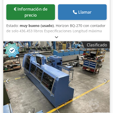
Información de
Llamar
precio
Estado:
muy bueno (usado)
, Horizon BQ-270 con contador
de solo 436.453 libros Especificaciones Longitud máxima
de papel: 320 cm Anchura máxima de papel: 310 cm
Longitud mínima de papel: 135 cm Cjdpfx Aoygx T Ioa Tjrf
Clasificado
Anchura mínima de papel: 115 cm Número de pinzas: 1
Velocidad (libros por hora): 500 ----- Longitud x Anchura x
Altura: 2.720,0 × 910,0 × 1.545,0 mm Peso: 900 kg