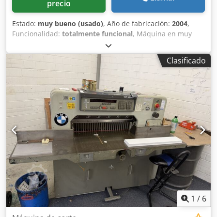
precio
Estado:
muy bueno (usado)
, Año de fabricación:
2004
,
Funcionalidad:
totalmente funcional
, Máquina en muy
buen estado. Solo 130.000 ciclos de corte. Csdpszlr Nxjfx
Aa Tsrf
Clasificado
1
/
6