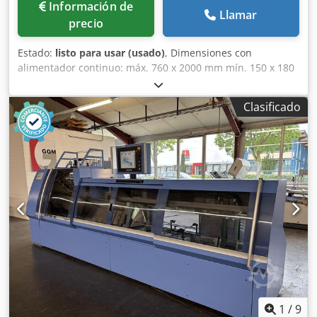
Información de
Llamar
precio
Estado:
listo para usar (usado)
, Dimensiones con
alimentador continuo: máx. 760 x 2000 mm mín. 150 x 180
mm Dimensiones con pliegue transversal: mín. 150 x 200
mm Dimensiones con pliegue en tres partes: mín. 200 x
Clasificado
300 mm Dimensiones con pliegue en cuatro partes: mín.
300 x 400 mm Velocidad: máx. 180 m/min. Equipamiento:
Alimentador: • alimentador continuo • con sistema de vacío
Primera unidad de pliegue paralelo: • 4 placas de pliegue •
ejes de corte montados en la parte trasera • sistema de
reducción de ruido Primera unidad de pliegue transversal:
• cuchilla de pliegue transversal Segunda unidad de
pliegue transversal: Csdpfxjd N D Nis Aa Terf • cuchilla de
pliegue transversal izquierda y derecha Accesorios
estándar: • 1 juego de manuales de operación • 1 juego de
diagramas eléctricos • información adicional: • tal cual,
limpio Disponible: • inmediatamente
1
/
9