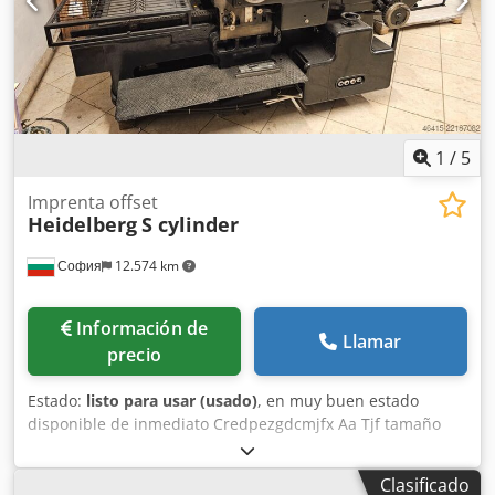
1
/
5
Imprenta offset
Heidelberg
S cylinder
София
12.574 km
Información de
Llamar
precio
Estado:
listo para usar (usado)
, en muy buen estado
disponible de inmediato Credpezgdcmjfx Aa Tjf tamaño
54x72
Clasificado