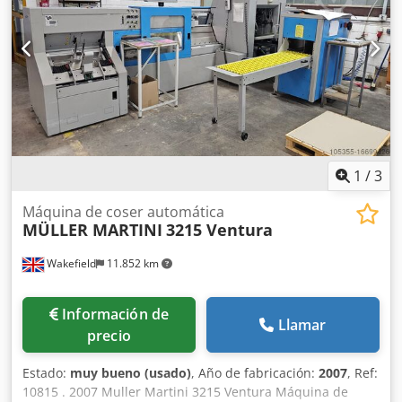
1
/
3
Máquina de coser automática
MÜLLER MARTINI
3215 Ventura
Wakefield
11.852 km
Información de
Llamar
precio
Estado:
muy bueno (usado)
, Año de fabricación:
2007
, Ref:
10815 . 2007 Muller Martini 3215 Ventura Máquina de