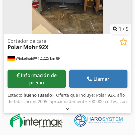
1
/
5
Cortador de cara
Polar Mohr
92X
Winkelhaid
12.225 km
Información de
Llamar
precio
Estado:
bueno (usado)
, Oferta que incluye: Polar 92X, año
de fabricación 2005, aproximadamente 700 000 cortes, con
cuchillas de repuesto incluidas, mesas laterales de
fundición. Posibilidad de inspección y demostración.
Disponible de inmediato. Codpozkwtmsfx Aa Torf