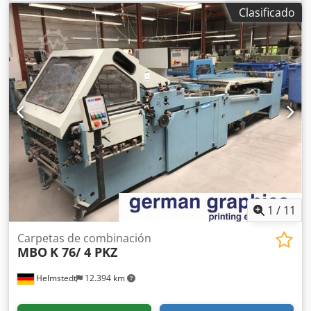
sin sobredoblado, piezas adicionales para procesamiento
Clasificado
de impresión fina, longitud máxima del pliego 510 mm,
velocidad máxima 12.000/hora, velocidad mecánica 18-200
ciclos por minuto, tamaños máximos de libro, longitud
mínima del pliego 120 mm (4-3/4˝), longitud máxima del
pliego 510 mm (20-1/8˝), ancho mínimo del pliego 80 mm
(3-1/8˝), ancho máximo del pliego 320 mm (12-5/8˝), grosor
máximo del pliego 4 mm (5/32˝), solapamiento para
apertura con cuchilla mínimo 8 mm (5/16˝), folio alto o
bajo, número de grapas estándar 13, intercaladas 7,
longitud de grapa 16,5 mm (2/3˝) Crodoza Uy Dspfx Aa Tof
1
/
11
Carpetas de combinación
MBO
K 76/ 4 PKZ
Helmstedt
12.394 km