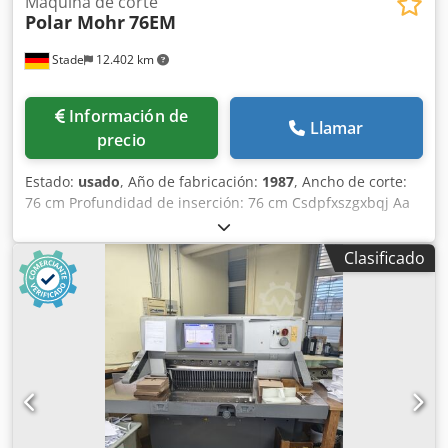
Máquina de corte
Polar Mohr
76EM
Stade
12.402 km
Información de
Llamar
precio
Estado:
usado
, Año de fabricación:
1987
, Ancho de corte:
76 cm Profundidad de inserción: 76 cm Csdpfxszgxbqj Aa
Torf Altura máxima de inserción: 12 cm
Clasificado