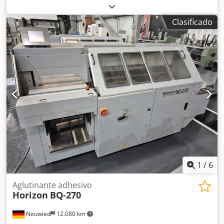
coser totalmente automática de alta velocidad
Características: Alta gama de tamaños de producto
Clasificado
Papeles a partir de 22 g/m Alimentador y/o apertura de
cuchilla Innovador sistema de cosido Formación de bucles
patentada con aire comprimido Cambio rápido entre
diferentes tipos de puntadas Equipada con: Abertura de
aspiración 4 + 4 para productos con o sin sobreplegado
Sistema de escaneado óptico Piezas adicionales para el
procesamiento de impresión fina Entrega del apilador
Longitud máxima de la firma: 510 mm Velocidad máx.:
12.000/hora Codpfot Sybcex Aa Tjrf
1
/
6
Aglutinante adhesivo
Horizon
BQ-270
Neuwied
12.080 km