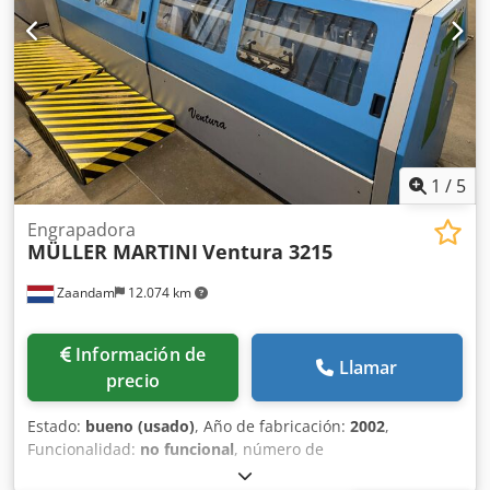
1
/
5
Engrapadora
MÜLLER MARTINI
Ventura 3215
Zaandam
12.074 km
Información de
Llamar
precio
Estado:
bueno (usado)
, Año de fabricación:
2002
,
Funcionalidad:
no funcional
, número de
máquina/vehículo:
629013
, Apertura 4-4, productos con o