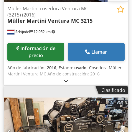
Müller Martini cosedora Ventura MC
(3215) (2016)
Müller Martini
Ventura MC 3215
Schijndel
12.052 km
Información de
Llamar
precio
Año de fabricación:
2016
, Estado:
usado
, Cosedora Müller
Martini Ventura MC Año de construcción: 2016
Descripción: - Commander con pantalla táctil - Ajuste
automático - Asir reconocimiento óptico de imágenes: ASIR
Clasificado
3 - 4 + 4 posibilidades de apertura - Separador de bloques
de libros - Apilador Codpjyzzwajfx Aa Terf - Venturi Air