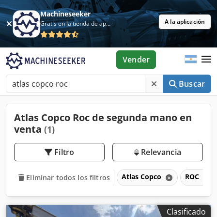
Machineseeker
A la aplicación
Gratis en la tienda de aplicaciones
Vender
Buscar
Atlas Copco Roc de segunda mano en
venta
(1)
Filtro
Relevancia
Atlas Copco
ROC
Eliminar todos los filtros
Clasificado