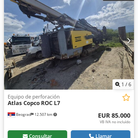
1
/
6
Equipo de perforación
Atlas Copco
ROC L7
EUR 85.000
Beograd
12.507 km
VB IVA no incluído
Consultar
Llamar