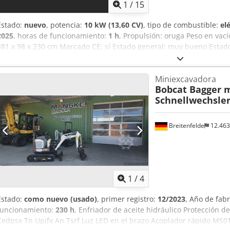
1
/
15
Estado:
nuevo
, potencia:
10 kW (13,60 CV)
, tipo de combustible:
el
2025
, horas de funcionamiento:
1 h
, Propulsión: oruga Peso en vací
381 x 98 x 230 cm Marcado CE: sí Estado general: muy bueno Estado
muy bueno = Opciones y accesorios adicionales = - Función de marti
Codpsznrnmjfx An Tjrf = Observaciones = General País de fabricaci
Miniexcavadora
2 funciones hidráulicas adicionales para cizalla/cuchara clasificado
Bobcat Bagger 
chasis extensible
Schnellwechsle
Breitenfelde
12.46
1
/
4
Estado:
como nuevo (usado)
, primer registro:
12/2023
, Año de fab
funcionamiento:
230 h
, Enfriador de aceite hidráulico Protección 
Cedpsx Tn Upjfx An Tsrf Luz LED en el brazo Acoplador rápido MS0