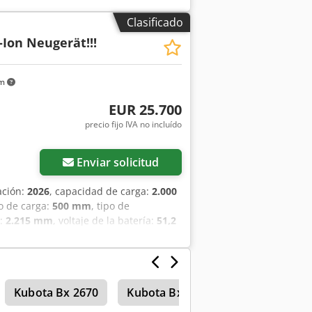
Clasificado
-Ion Neugerät!!!
km
EUR 25.700
precio fijo IVA no incluído
Enviar solicitud
ación:
2026
, capacidad de carga:
2.000
ro de carga:
500 mm
, tipo de
n:
2.215 mm
, voltaje de la batería:
51,2
tero:
200/50-10 non-marking
, tamaño
174822 Crjdpjzfd D Iofx An Tef Número
Ah
Kubota Bx 2670
Kubota Bx 2370
Carretilla el