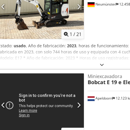
Neumünster
12.45
1
/
21
Estado:
usado
, Año de fabricación:
2023
, horas de funcionamiento:
fabricada en 2023, con solo 744 horas de uso y equipada con 4 cuch
Modelo: E17 * Año de fabricación: 2023 * Horas de uso registradas
cucharones * Acoplamiento rápido * Cabina completa * Tren de rod
operativo: 1.711 kg * Motor diésel Kubota * Precio: 16.900 euros, n
Miniexcavadora
---- Para cualquier consulta, por favor, llame a: Erik Kortum: What
Bobcat
E 19 e El
proporciona sin garantía ni responsabilidad, y está sujeta a errores 
Apeldoorn
12.123 