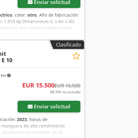
Enviar solicitud
éctrico
, color:
otro
, Año de fabricación:
o: 1.910 kg Dimensiones (L x An x Al):
 técnico: muy bueno Estado visual:
llo/selección - Función de rotación
ón: República Checa Estado Tipo CE: CE
Clasificado
ra, juego de protección de cilindro,
mit
r
E 10
3 km
EUR 15.500
EUR 16.500
VB IVA no incluído
Enviar solicitud
ricación:
2023
, horas de
de manguera de alto rendimiento
1 Equipamiento estándar de la