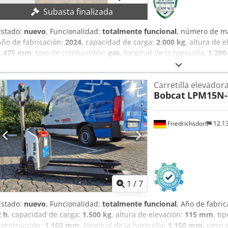
Subasta finalizada
Estado:
nuevo
, Funcionalidad:
totalmente funcional
, número de m
Año de fabricación:
2024
, capacidad de carga:
2.000 kg
, altura de 
1.475 mm
, tipo de combustible:
gas
, longitud de la horquilla:
1.20
de carga: 2.000 kg Altura de elevación: 4.730 mm Elevación libre: 1
1.200 mm Centro de carga: 500 mm Altura de construcción: 2.15
Carretilla elevador
Accionamiento: Carretilla elevadora a gas Inclinación hacia atrás: 8 
Bobcat
LPM15N-
neumáticos: 975 mm Cjdpjy Ic Awofx An Tjrf Peso de la máquina sin
máquina con equipamiento: 3.613 kg
Friedrichsdorf
12.1
1
/
7
Estado:
nuevo
, Funcionalidad:
totalmente funcional
, Año de fabri
2 h
, capacidad de carga:
1.500 kg
, altura de elevación:
115 mm
, ti
construcción:
1.160 mm
, longitud de la horquilla:
1.150 mm
, peso 