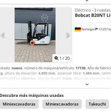
Eléctrico - 3 ruedas
Bobcat
B20NT Li
Nürtingen
12.057 
1
/
20
Estado:
nuevo
, número de máquina/vehículo:
17130
, Año de fabric
kg
, altura de elevación:
4.800 mm
, ascensor libre:
1.484 mm
, cent
combustible:
eléctrico
, tipo de mástil:
triple
, altura de construcció
V
, longitud de la horquilla:
1.200 mm
, tamaño del neumático delan
del neumático trasero:
16x6-8 non marking
, peso total:
3.790 kg
, 5
de serie: OBA07-000027 Especificaciones de la batería: 51,2 V, 277 
Descubra más máquinas usadas
Miniexcavadoras
Miniexcavadoras
Takeuchi