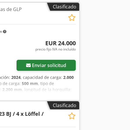
Clasificado
ras de GLP
km
EUR 24.000
precio fijo IVA no incluído
Enviar solicitud
ación:
2024
, capacidad de carga:
2.000
ro de carga:
500 mm
, tipo de
n:
2.200 mm
, longitud de la horquilla:
ex An Tsrf
Clasificado
3 BJ / 4 x Löffel /