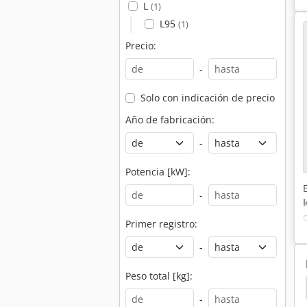
L
(1)
L95
(1)
Precio:
-
Solo con indicación de precio
Año de fabricación:
-
Potencia [kW]:
-
Primer registro:
-
Peso total [kg]:
el Carretilla Elevadora
Cargador Frontal Principal
-