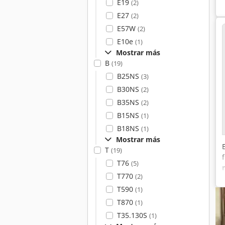
E19
(2)
E27
(2)
E57W
(2)
E10e
(1)
Mostrar más
B
(19)
B25NS
(3)
B30NS
(2)
B35NS
(2)
B15NS
(1)
B18NS
(1)
Mostrar más
T
(19)
T76
(5)
T770
(2)
T590
(1)
T870
(1)
T35.130S
(1)