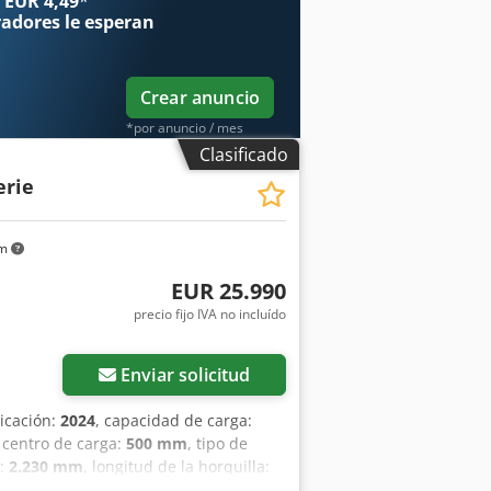
 EUR 4,49
*
radores
le esperan
Crear anuncio
*por anuncio / mes
Clasificado
erie
km
EUR 25.990
precio fijo IVA no incluído
Enviar solicitud
ricación:
2024
, capacidad de carga:
, centro de carga:
500 mm
, tipo de
n:
2.230 mm
, longitud de la horquilla:
 Spwsn Terf