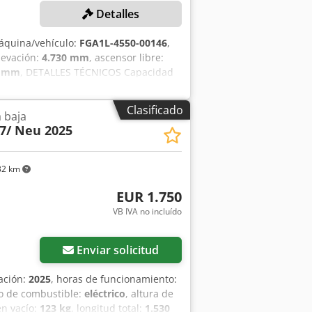
Detalles
áquina/vehículo:
FGA1L-4550-00146
,
elevación:
4.730 mm
, ascensor libre:
0 mm
, DETALLES TÉCNICOS Capacidad
.475 mm Longitud de las horquillas:
0 mm DETALLES DE LA MÁQUINA
Clasificado
a baja
° Mástil: FFT Neumáticos: S Perfil de
7/ Neu 2025
 equipamiento: 3.542 kg Peso de la
32 km
EUR 1.750
VB IVA no incluído
Enviar solicitud
cación:
2025
, horas de funcionamiento:
po de combustible:
eléctrico
, altura de
en vacío:
123 kg
, longitud total:
1.530