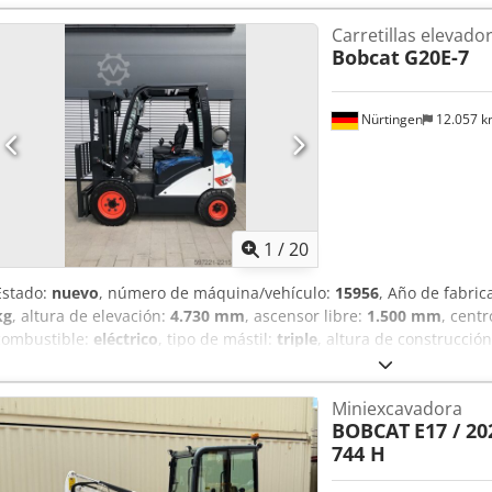
Carretillas elevado
Bobcat
G20E-7
Nürtingen
12.057 
1
/
20
Estado:
nuevo
, número de máquina/vehículo:
15956
, Año de fabric
kg
, altura de elevación:
4.730 mm
, ascensor libre:
1.500 mm
, cent
combustible:
eléctrico
, tipo de mástil:
triple
, altura de construcció
1.200 mm
, tipo de motor: Eléctrico, fabricante: Bobcat Codpfszff Ax
Miniexcavadora
BOBCAT
E17 / 202
744 H