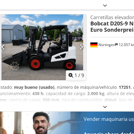
mm
, tipo de accionamiento:
Elektro
, ancho de construcción:
540 
recorrido Centro de gravedad de la carga: 600 Ancho de las horquil
Carretillas elevador
47 mm Estado: Nuevo Estado técnico: Nuevo Neumáticos delanteros, 
Bobcat
D20S-9 N
neumáticos delanteros: 80-100% Neumáticos traseros, tipo: Vulkoll
Euro Sonderprei
60-80% Voltaje de la batería: 24 V Capacidad de la batería: 20 Ah Tip
fabricación de la batería: 2024 Estado de la batería: 80-100% Certifi
mantenimiento, 24 V. Crsdpfx Ajzrilden Tjf
Nürtingen
12.057 
1
/
9
Estado:
muy bueno (usado)
, número de máquina/vehículo:
17251
,
funcionamiento:
430 h
, capacidad de carga:
2.000 kg
, altura de ele
mm
, centro de carga:
500 mm
, tipo de combustible:
diésel
, tipo de
2.190 mm
, longitud de la horquilla:
1.050 mm
, tamaño del neumáti
neumático trasero:
6.50-10
, peso total:
4.053 kg
, 5215420 Cedpfjzr 
FDA2A-5052-00236
Vender maquinaria us