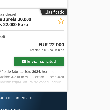
mm
, Carretilla elevadora de bajo
las: 160 mm Grosor de las horquillas:
Clasificado
as diésel
tipo: Vulkollan Estado de los
eupreis 30.000
an Estado de los neumáticos traseros:
s 22.000 Euro
o de batería: Iones de litio Año de
cado CE Batería de iones de litio, sin
km
EUR 22.000
precio fijo IVA no incluído
Enviar solicitud
 Año de fabricación:
2024
, horas de
vación:
4.730 mm
, ascensor libre:
1.470
 mástil:
triple
, altura de construcción:
co delantero:
7.00-15 5.50
, tamaño del
Db Hsx An Terf Número de serie:
ada de inmediato