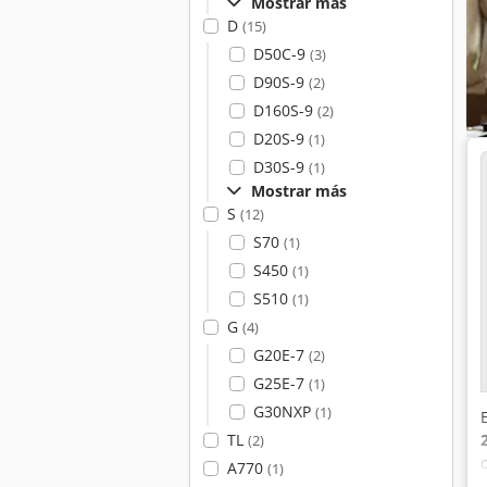
Mostrar más
D
(15)
D50C-9
(3)
D90S-9
(2)
D160S-9
(2)
D20S-9
(1)
D30S-9
(1)
Mostrar más
S
(12)
S70
(1)
S450
(1)
S510
(1)
G
(4)
G20E-7
(2)
G25E-7
(1)
G30NXP
(1)
TL
(2)
A770
(1)