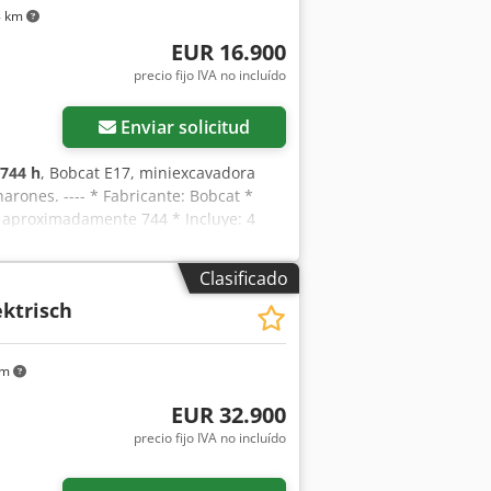
8 km
EUR 16.900
precio fijo IVA no incluído
Enviar solicitud
744 h
, Bobcat E17, miniexcavadora
arones. ---- * Fabricante: Bobcat *
: aproximadamente 744 * Incluye: 4
aje con ancho ajustable * Peso
eto + 19% de IVA Crsdpfx Ajzp Ayven Tjf
Clasificado
sApp ?Toda la información se
ektrisch
y a la venta previa.
km
EUR 32.900
precio fijo IVA no incluído