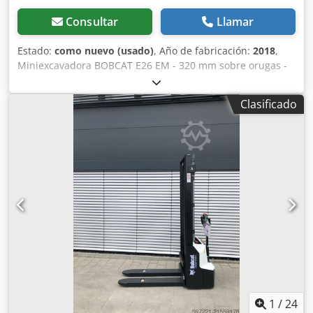
Consultar
Llamar
Estado:
como nuevo (usado)
, Año de fabricación:
2018
,
Miniexcavadora BOBCAT E26 EM - 320 mm sobre orugas -
año de fabricación 2018 - 2660 meses Motor Fabricante del
motor Kubota Potencia del motor 15,3 (a 2400 rpm) kW
Clasificado
Modelo del motor D1105-E2B-BCZ-2 Tipo de combustible
Diesel Número de cilindros 3 Cilindrada 1,123 litros Par
motor 71,2 Nm Agua de refrigeración Dimensiones Altura
total 2357 mm Altura libre al suelo 532 mm Anchura
(mín./máx. en función del ancho de vía) 1398 mm 320 mm
de ancho de vía Pesos Presión sobre el suelo Presión
geoestática 33,5 kPa Credpfx Ametwwr Re Ref Peso
operativo con bastidor de protección 3069 kg Peso
operativo con cabina cerrada y calefactada 3188 kg
Sistema hidráulico Capacidad de la bomba 2 x 28,8 l/min
Presión de descompresión de los circuitos conectados 290
bar Caudal auxiliar 48 l/min Tracción Capacidad de
ascenso 30 ° Velocidad baja (avance/retroceso) 2,4 km/h
Alta velocidad (avance/retroceso) 4,6 km/h Capacidad
1
/
24