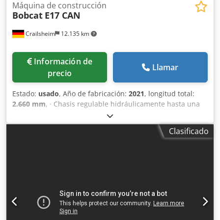
Máquina de construcción
Bobcat
E17 CAN
Crailsheim
12.135 km
Información de
Llamar
precio
Estado:
usado
, Año de fabricación:
2021
, longitud total:
2.660 mm
, · Chasis regulable hidráulicamente hasta una
anchura de 98 cm retraído y extendido hasta 136 cm. · El
E17 tiene un radio de giro de cola reducido · Peso
Clasificado
operativo 1711 kg · Profundidad de excavación 2,2 m ·
Potencia del motor 10,2 kW · Fuerza de arranque al excavar
9108 N · Giro trasero tipo CTS · Ángulo de inclinación del
cucharón 196,00° · Alcance máximo con cucharón 3919,00
mm · Alcance máximo a nivel del suelo 3871,00 mm · Radio
máximo del cucharón con la pluma máximamente elevada
y el brazo del balancín completamente apretado 1526,00
mm · Altura máxima de la hoja topadora 220,00 mm ·
Profundidad máxima de la hoja topadora 204,00 mm ·