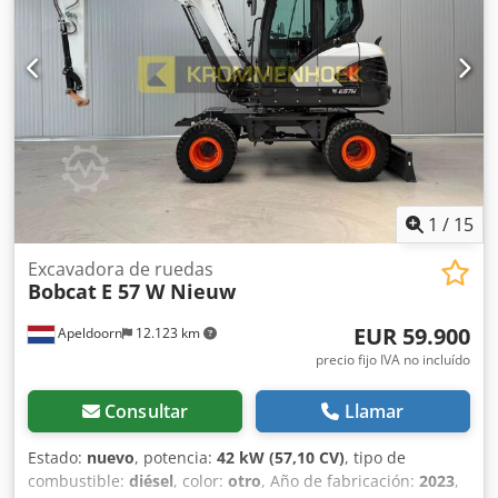
oferta no es vinculante, no se garantiza la exactitud de los
detalles del equipamiento. Sujeto a errores,
modificaciones y venta previa!
1
/
15
Excavadora de ruedas
Bobcat
E 57 W Nieuw
EUR 59.900
Apeldoorn
12.123 km
precio fijo IVA no incluído
Consultar
Llamar
Estado:
nuevo
, potencia:
42 kW (57,10 CV)
, tipo de
combustible:
diésel
, color:
otro
, Año de fabricación:
2023
,