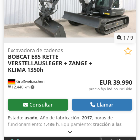
1
/
9
Excavadora de cadenas
BOBCAT
E85 KETTE
VERSTELLAUSLEGER + ZANGE +
KLIMA 1350h
EUR 39.990
Großweitzschen
12.440 km
precio fijo IVA no incluído
Consultar
Llamar
Estado:
usado
, Año de fabricación:
2017
, horas de
funcionamiento:
1.436 h
, Equipamiento:
tracción a las
cuatro ruedas
, Ofrecemos una máquina E85 poco común,
no procedente de una empresa de construcción pequeña,