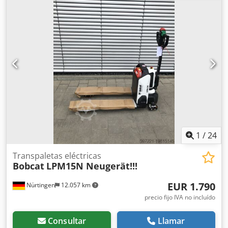
de la horquilla:
1.200 mm
, tipo de motor: Eléctrico,
fabricante: Bobcat Codpfx Aozff Axjm Rjrf
1
/
24
Transpaletas eléctricas
Bobcat
LPM15N Neugerät!!!
EUR 1.790
Nürtingen
12.057 km
precio fijo IVA no incluído
Consultar
Llamar