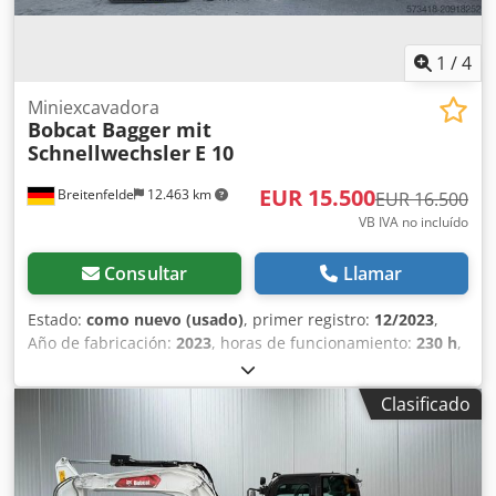
1
/
4
Miniexcavadora
Bobcat Bagger mit
Schnellwechsler
E 10
EUR 15.500
Breitenfelde
12.463 km
EUR 16.500
VB IVA no incluído
Consultar
Llamar
Estado:
como nuevo (usado)
, primer registro:
12/2023
,
Año de fabricación:
2023
, horas de funcionamiento:
230 h
,
Enfriador de aceite hidráulico Protección de manguera de
alto rendimiento Luz LED en el brazo Acoplador rápido
Clasificado
MS01 Equipamiento estándar de la máquina, ancho: 710
mm / 1.100 mm extendido Orugas de goma de 180 mm
Hidráulica auxiliar de doble efecto Crodpfjx Tn Upjx Am
Ref Dos velocidades de traslación Certificación CE Esta