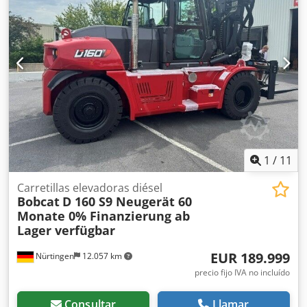
1
/
11
Carretillas elevadoras diésel
Bobcat
D 160 S9 Neugerät 60
Monate 0% Finanzierung ab
Lager verfügbar
EUR 189.999
Nürtingen
12.057 km
precio fijo IVA no incluído
Consultar
Llamar