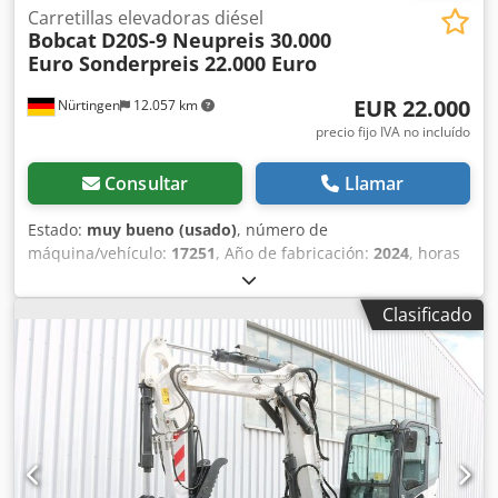
Carretillas elevadoras diésel
Bobcat
D20S-9 Neupreis 30.000
Euro Sonderpreis 22.000 Euro
EUR 22.000
Nürtingen
12.057 km
precio fijo IVA no incluído
Consultar
Llamar
Estado:
muy bueno (usado)
, número de
máquina/vehículo:
17251
, Año de fabricación:
2024
, horas
de funcionamiento:
430 h
, capacidad de carga:
2.000 kg
,
altura de elevación:
4.730 mm
, ascensor libre:
1.470 mm
,
Clasificado
centro de carga:
500 mm
, tipo de combustible:
diésel
, tipo
de mástil:
triple
, altura de construcción:
2.190 mm
,
longitud de la horquilla:
1.050 mm
, tamaño del neumático
delantero:
7.00-15 5.50
, tamaño del neumático trasero:
6.50-10
, peso total:
4.053 kg
, 5215420 Crodpezr Db Hjfx Am
Rsf Número de serie: FDA2A-5052-00236