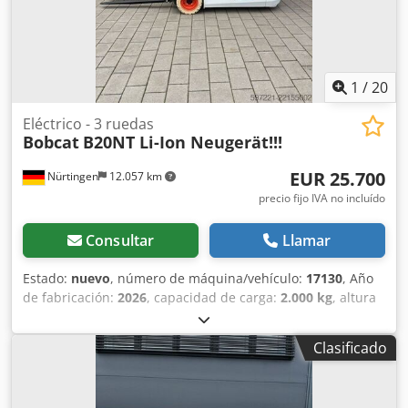
1
/
20
Eléctrico - 3 ruedas
Bobcat
B20NT Li-Ion Neugerät!!!
EUR 25.700
Nürtingen
12.057 km
precio fijo IVA no incluído
Consultar
Llamar
Estado:
nuevo
, número de máquina/vehículo:
17130
, Año
de fabricación:
2026
, capacidad de carga:
2.000 kg
, altura
de elevación:
4.800 mm
, ascensor libre:
1.484 mm
, centro
de carga:
500 mm
, tipo de combustible:
eléctrico
, tipo de
Clasificado
mástil:
triple
, altura de construcción:
2.215 mm
, voltaje de
la batería:
51,2 V
, longitud de la horquilla:
1.200 mm
,
tamaño del neumático delantero:
200/50-10 non-marking
,