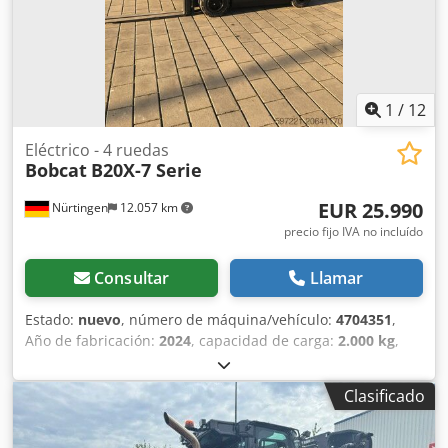
1
/
12
Eléctrico - 4 ruedas
Bobcat
B20X-7 Serie
EUR 25.990
Nürtingen
12.057 km
precio fijo IVA no incluído
Consultar
Llamar
Estado:
nuevo
, número de máquina/vehículo:
4704351
,
Año de fabricación:
2024
, capacidad de carga:
2.000 kg
,
altura de elevación:
4.730 mm
, ascensor libre:
1.000 mm
,
centro de carga:
500 mm
, tipo de combustible:
eléctrico
,
Clasificado
tipo de mástil:
triple
, altura de construcción:
2.230 mm
,
longitud de la horquilla:
1.200 mm
, tipo de motor:
Eléctrico, fabricante: Bobcat Crjdjxz Spwspfx Am Rof