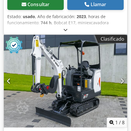
Consultar
Llamar
Estado:
usado
, Año de fabricación:
2023
, horas de
funcionamiento:
744 h
, Bobcat E17, miniexcavadora
fabricada en 2023, con solo 744 horas de uso y equipada
con 4 cucharones. ---- * Fabricante: Bobcat * Modelo: E17 *
Clasificado
Año de fabricación: 2023 * Horas de uso registradas:
aproximadamente 744 * Incluye: 4 cucharones *
Acoplamiento rápido * Cabina completa * Tren de rodaje
con ancho ajustable * Peso operativo: 1.711 kg * Motor
diésel Kubota * Precio: 16.900 euros, neto + 19% de IVA ----
Para cualquier consulta, por favor, llame a: Codpfjzp Ayvex
Am Rsrf Erik Kortum: WhatsApp ?Toda la información se
proporciona sin garantía ni responsabilidad, y está sujeta
a errores y a la venta previa.
1
/
8