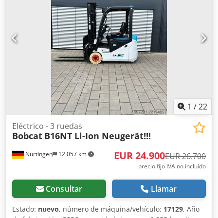
tamaño del neumático trasero:
16x6-8 non marking
, peso
total:
3.790 kg
, 5174822 Número de serie: OBA07-000027
Codpfx Amszfd D Ij Rorf Especificaciones de la batería: 51,2
V, 277 Ah
1
/
22
Eléctrico - 3 ruedas
Bobcat
B16NT Li-Ion Neugerät!!!
EUR 24.900
Nürtingen
12.057 km
EUR 26.700
precio fijo IVA no incluído
Consultar
Llamar
Estado:
nuevo
, número de máquina/vehículo:
17129
, Año