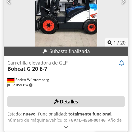
IV / Tier IV final Lehnhoff MS01 sistema de enganche
rápido con 1 cuchara, chasis extensible, brazo largo
1
/
20
Subasta finalizada
Carretilla elevadora de GLP
Bobcat
G 20 E-7
Baden-Württemberg
12.059 km
Detalles
Estado:
nuevo
, Funcionalidad:
totalmente funcional
,
número de máquina/vehículo:
FGA1L-4550-00146
, Año de
fabricación:
2024
, capacidad de carga:
2.000 kg
, altura de