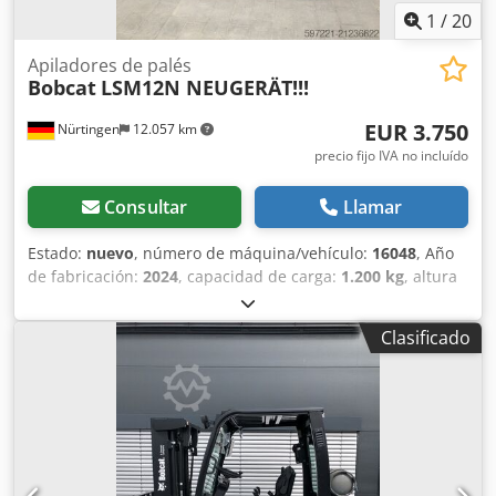
1
/
20
Apiladores de palés
Bobcat
LSM12N NEUGERÄT!!!
EUR 3.750
Nürtingen
12.057 km
precio fijo IVA no incluído
Consultar
Llamar
Estado:
nuevo
, número de máquina/vehículo:
16048
, Año
de fabricación:
2024
, capacidad de carga:
1.200 kg
, altura
de elevación:
3.200 mm
, centro de carga:
600 mm
, tipo de
combustible:
eléctrico
, tipo de mástil:
Simplex
, altura de
Clasificado
construcción:
2.080 mm
, voltaje de la batería:
24 V
,
longitud de la horquilla:
1.150 mm
, peso total:
576 kg
,
5076939 Credpoykc Rrsfx Am Rof Número de serie:
OBWNL-002740 Especificaciones de la batería: 24 V, 60 Ah