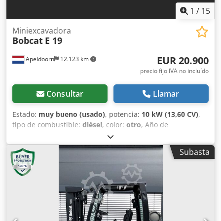
1
/
15
Miniexcavadora
Bobcat
E 19
EUR 20.900
Apeldoorn
12.123 km
precio fijo IVA no incluído
Consultar
Llamar
Estado:
muy bueno (usado)
, potencia:
10 kW (13,60 CV)
,
tipo de combustible:
diésel
, color:
otro
, Año de
fabricación:
2023
, horas de funcionamiento:
256 h
, Año de
fabricación: 2023 Tracción: Oruga Peso en vacío: 1.768 kg
Subasta
Dimensiones (L x An x Al): 381 x 98 x 229 cm Tipo de motor:
Kubota D722-EF11 Sistema de cambio rápido: Sí Estado
técnico: Muy bueno Estado estético: Muy bueno =
Opciones y accesorios adicionales = Crodpfx Amsy Rfw Ne
Rjf - Foco(s) de trabajo - Ventilador - Cadenas de goma -
Función martillo/clasificación - Hoja empujadora - Cambio
rápido = Observaciones = Tren motriz Norma / Fase: Stage