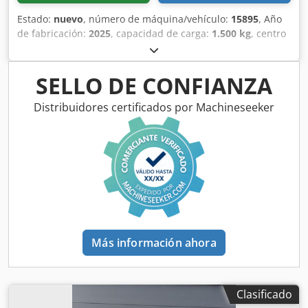
Estado:
nuevo
, número de máquina/vehículo:
15895
, Año
de fabricación:
2025
, capacidad de carga:
1.500 kg
, centro
de carga:
600 mm
, tipo de combustible:
eléctrico
, tipo de
mástil:
otro
, altura de construcción:
700 mm
, longitud de
la horquilla:
1.150 mm
, tamaño del neumático delantero:
,
SELLO DE CONFIANZA
tamaño del neumático trasero:
, peso total:
150 kg
, tipo de
motor: Eléctrico, fabricante: Bobcat Credpfx Ajw R A Dlsm
Distribuidores certificados por Machineseeker
Ref
Más información ahora
Clasificado