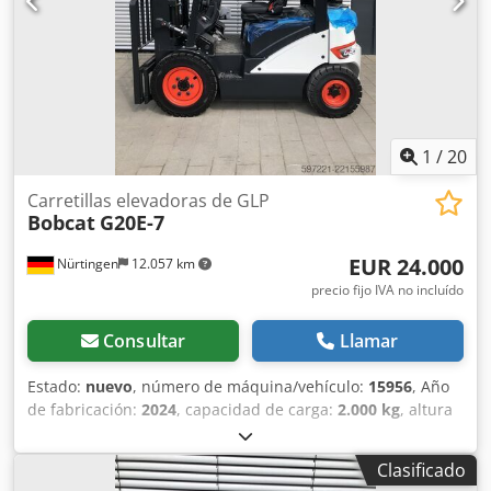
1
/
20
Carretillas elevadoras de GLP
Bobcat
G20E-7
EUR 24.000
Nürtingen
12.057 km
precio fijo IVA no incluído
Consultar
Llamar
Estado:
nuevo
, número de máquina/vehículo:
15956
, Año
de fabricación:
2024
, capacidad de carga:
2.000 kg
, altura
de elevación:
4.730 mm
, ascensor libre:
1.500 mm
, centro
de carga:
500 mm
, tipo de combustible:
eléctrico
, tipo de
Clasificado
mástil:
triple
, altura de construcción:
2.200 mm
, longitud