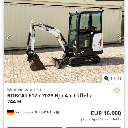
1
/
21
Miniexcavadora
BOBCAT
E17 / 2023 BJ / 4 x Löffel /
744 H
EUR 16.900
Neumünster
12.458 km
precio fijo IVA no incluído