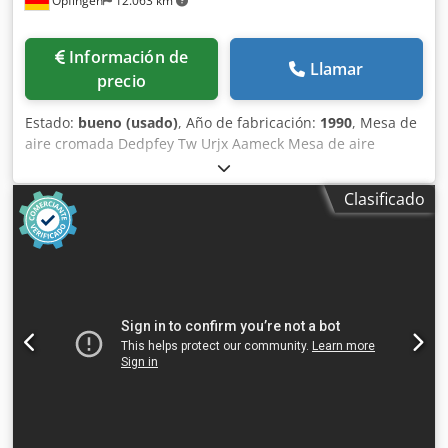
Öpfingen
12.063 km
Información de
Llamar
precio
Estado:
bueno (usado)
, Año de fabricación:
1990
, Mesa de
aire cromada Dedpfey Tw Urjx Aameck Mesa de aire
Clasificado