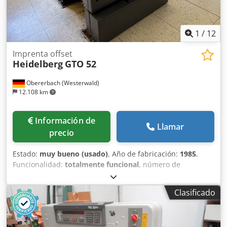
1
/
12
Imprenta offset
Heidelberg
GTO 52
Obererbach (Westerwald)
12.108 km
Información de
Llamar
precio
Estado:
muy bueno (usado)
, Año de fabricación:
1985
,
Funcionalidad:
totalmente funcional
, número de
máquina/vehículo:
683188
, Ref. STC: G-022-7717
Heidelberg GTO-52, año de fabricación: 1985, número de
Clasificado
impresiones: aproximadamente 20 millones. Formato: 360
x 520 mm, 1 color. Djdszfimnepfx Aameck Equipamiento: -
Dispositivo de espolvoreado - Varn Compac III - Versión