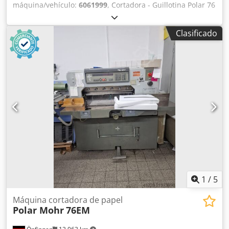
máquina/vehículo:
6061999
, Cortadora - Guillotina Polar 76
EM Año 1990 - Serial-No. 6061999 Anchura de corte máx.
760mm / Cutting width max. 760mm Programm - Duisplay /
Clasificado
Programa - Pantalla Lufttisch / Cama de aire
Dodpstprapofx Aameck Lufttisch - Chromtisch / Guarda luz
- mesa cromada Elektr. Anschluss / Alimentación trifásica
380V - 10A Ersatzmesser / Spare knives Sehr guter Zustand
- en muy buen estado Online-Video-Inspección por Skype-
Video Estaríamos muy contentos con su visita - más
máquinas en Stock Disponible de inmediato - Puede ser
inspeccionado En Stock Emskirchen / Nuremberg - Se
puede probar
1
/
5
Máquina cortadora de papel
Polar Mohr
76EM