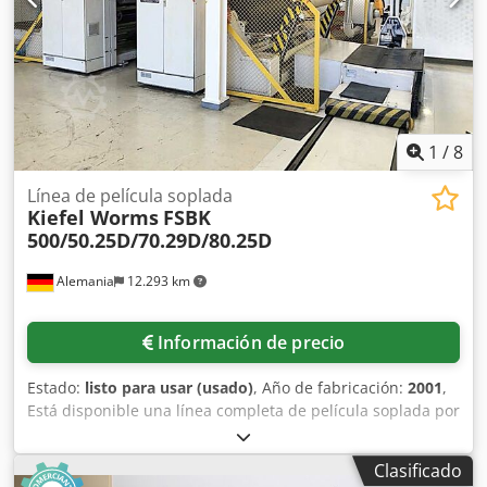
ruido Número de serie: F-00226 Mostrar Tipo de
exhibición: Entrega en cobertizo Detalles técnicos Tamaño
máximo de la hoja: 400 x 650 mm Tamaño mínimo de la
hoja: 80 x 100 mm Máx. Velocidad mecánica: 180 m/min.
1
/
8
Línea de película soplada
Kiefel Worms
FSBK
500/50.25D/70.29D/80.25D
Alemania
12.293 km
Información de precio
Estado:
listo para usar (usado)
, Año de fabricación:
2001
,
Está disponible una línea completa de película soplada por
coextrusión de 5 capas con 5 extrusoras y todos los
equipos periféricos. Dimensiones totales del sistema X/Y/Z:
Clasificado
14 m/22 m/11 m, cabezal de soplado: Kiefel Worms FSBK