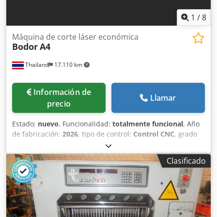
1
/
8
Máquina de corte láser económica
Bodor
A4
Thailand
17.110 km
Información de
Llamar
precio
Estado:
nuevo
, Funcionalidad:
totalmente funcional
, Año
de fabricación:
2026
, tipo de control:
Control CNC
, grado
de automatización:
semiautomático
, tipo de
accionamiento:
eléctrico
, fabricante de controles:
Bodor
,
Clasificado
tipo de láser:
láser de fibra
, Máquina de corte de metales
con láser de fibra para principiantes Menor coste de corte
con láser y fácil manejo La mesa de corte modular, con
refuerzos, ahorra tiempo al desmontarse y mejora la
comodidad y la rigidez. La boquilla especial de láser de
fibra y el proceso de corte garantizan un corte con oxígeno