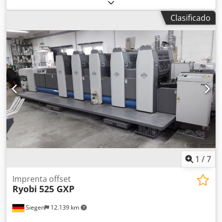
76 EM, año de fabricación 1982, control de programa,
mesa de aire, 1 cuchilla de repuesto, en buen estado,
Clasificado
disponible inmediatamente Si está interesado, estaremos
encantados de informarle sobre otras máquinas de
nuestra empresa. Dodpfxorg D Ixo Aamjck Le invitamos a
ver la máquina en nuestra empresa con cita previa.
1
/
7
Imprenta offset
Ryobi
525 GXP
Siegen
12.139 km