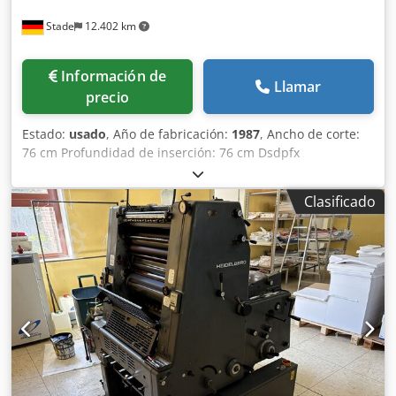
Stade
12.402 km
Información de
Llamar
precio
Estado:
usado
, Año de fabricación:
1987
, Ancho de corte:
76 cm Profundidad de inserción: 76 cm Dsdpfx
Aezgxbqsamsck Altura máxima de inserción: 12 cm
Clasificado