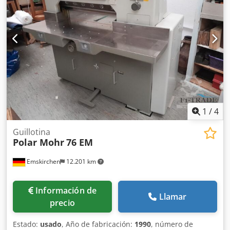
«Minus» -->Disponible a partir de: 08/2026
1
/
4
Guillotina
Polar Mohr
76 EM
Emskirchen
12.201 km
Información de
Llamar
precio
Estado:
usado
, Año de fabricación:
1990
, número de