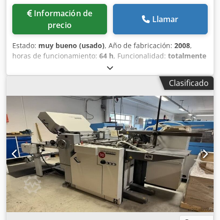
Información de
Llamar
precio
Estado:
muy bueno (usado)
, Año de fabricación:
2008
,
horas de funcionamiento:
64 h
, Funcionalidad:
totalmente
funcional
, canales de color:
5
, ancho de papel (min.):
375
mm
, ancho de papel (máx.):
520 mm
, - Ryobi PCS-H -
Clasificado
Relación de engranajes: 2:3 / 5:0 - Cambiador automático
de planchas Ryobi - Secadora por infrarrojos - Aplicador de
polvo Grafix Digital 3000 - Control electrónico de registro
lateral - Control electrónico de doble hoja Dcodpfxszduu
Uo Aamok - Control de doble hoja por ultrasonidos -
Apilador de alta capacidad - Alimentador de pilas -
Sistema automático de lavado de mantas de caucho