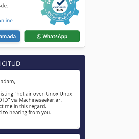
sde:
online
llamada
WhatsApp
ICITUD