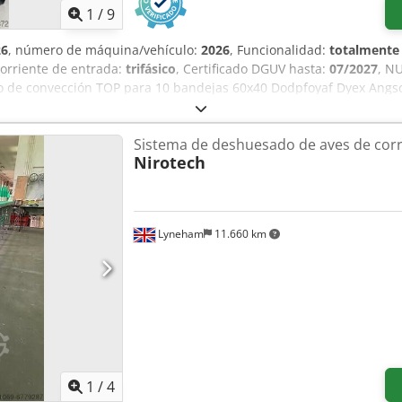
1
/
9
26
, número de máquina/vehículo:
2026
, Funcionalidad:
totalmente 
 corriente de entrada:
trifásico
, Certificado DGUV hasta:
07/2027
, N
no de convección TOP para 10 bandejas 60x40 Dodpfoyaf Dyex Angs
entación inferior para 10 bandejas 60x40 Horno móvil con freno 
xión: 400V, enchufe 32A-CEE Conexión de agua de 3/4", desagüe 
Sistema de deshuesado de aves de corr
do SAB 12 meses de garantía + servicio de repuestos ¡Visite nuest
Nirotech
Lyneham
11.660 km
1
/
4