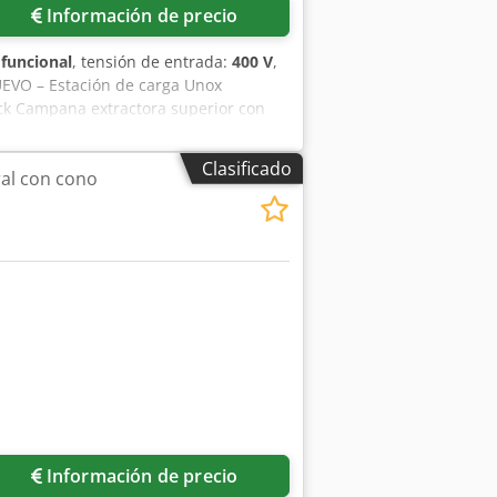
Información de precio
funcional
, tensión de entrada:
400 V
,
UEVO – Estación de carga Unox
ck Campana extractora superior con
Conexión USB Exclusivamente con
DN 40 Dimensiones: 865 x 1100 x 2200
Clasificado
al con cono
ro Unox Backtube!
Información de precio