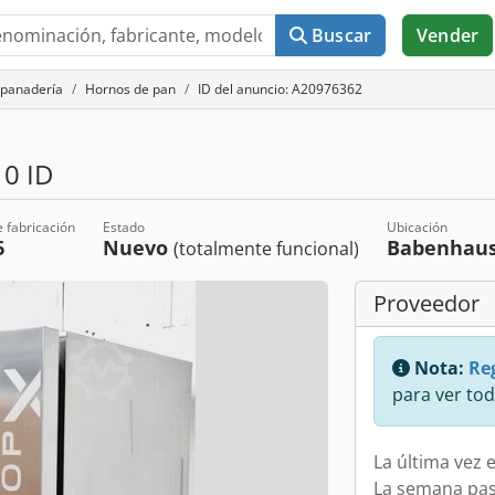
Buscar
Vender
 panadería
Hornos de pan
ID del anuncio: A20976362
0 ID
 fabricación
Estado
Ubicación
6
Nuevo
Babenhau
(totalmente funcional)
Proveedor
Nota:
Reg
para ver tod
La última vez e
La semana pa