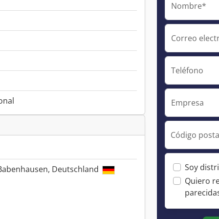
Nombre*
Correo elect
Teléfono
onal
Empresa
Código posta
Soy distr
 Babenhausen, Deutschland
Quiero r
parecida