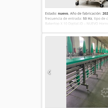
Estado:
nuevo
, Año de fabricación:
20
frecuencia de entrada:
50 Hz
, tipo de
Bakertop X 10 Digital.ID – NUEVO Hor
condensador de vapor Armario de ferm
nosotros, probado según DGUV V3 Cone
mm (AnxPrxAl) Horno NUEVO y certifica