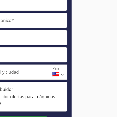
rónico*
País
l y ciudad
ibuidor
ecibir ofertas para máquinas
s