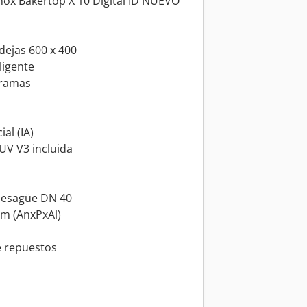
x Bakertop X 10 Digital ID NUEVO
ejas 600 x 400
ligente
gramas
al (IA)
UV V3 incluida
 desagüe DN 40
mm (AnxPxAl)
e repuestos