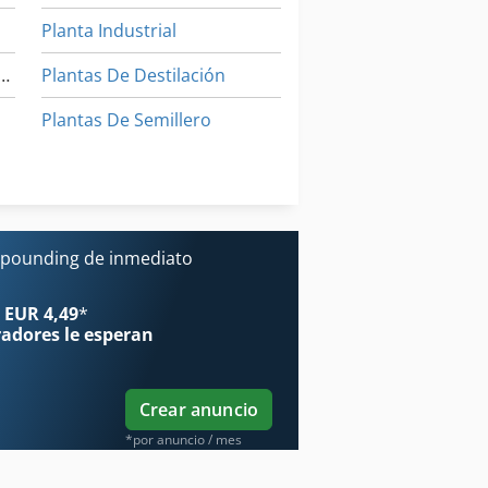
Planta Industrial
 Envases De Productos De Protección
Plantas De Destilación
Plantas De Semillero
Sembradora De Combinación
Stock De Los Componentes
mpounding de inmediato
 EUR 4,49
*
radores
le esperan
Crear anuncio
*por anuncio / mes