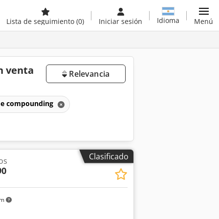
Idioma
Lista de seguimiento
(0)
Iniciar sesión
Menú
n venta
Relevancia
 de compounding
Clasificado
os
90
km