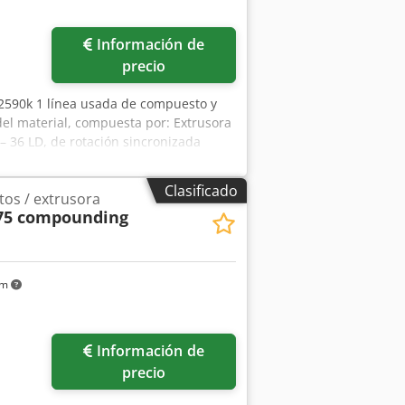
Información de
precio
 2590k 1 línea usada de compuesto y
el material, compuesta por: Extrusora
– 36 LD, de rotación sincronizada
 Velocidad de rotación del tornillo de
 de dosificación TSD 75, de doble
Clasificado
os / extrusora
or de tamices, n.º 1, modelo K-HS-Y,
75 compounding
otor de 22 kW 1 cambiador de tamices,
dráulico 1 cabezal de hilado con 32
00 mm 1 granulador de hilos SG 300,
ntrol Inspección/demostración
km
de compuesto y accesorios en nuestra
fjgbffvjx Ahkeck
Información de
precio