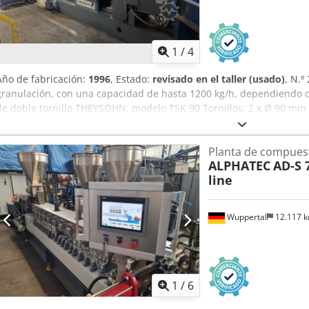
1
/
4
Año de fabricación:
1996
, Estado:
revisado en el taller (usado)
, N.º
granulación, con una capacidad de hasta 1200 kg/h, dependiendo d
de doble tornillo THEYSOHN, modelo TSK 90 Tornillos: 2 x Ø 90 mm 
Tornillos y cilindros segmentados, con refrigeración por agua/medio
hasta 300 rpm Motor de la extrusora: 255 kW, CC 1 extrusora lateral
Planta de compuest
tornillo, con motor de 3 kW 3 orificios de desgasificación 1 cambiad
ALPHATEC
AD-S 
tamiz de 176 mm, con sistema hidráulico 1 bomba de fusión con m
line
modelo K-SWE 180 RS, con sistema de lavado a contracorriente e hi
orificios de Ø 3,5 mm 1 cuba de enfriamiento de hilos de 620 x 50
motor de 11 kW Control mediante pantalla ResoTec / armario de co
Wuppertal
12.117 
disponible a corto plazo, previa cita. Puede encontrar más líneas 
lista de máquinas, disponible en línea en nuestra página web. Dedp
1
/
6