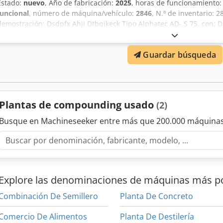
Estado:
nuevo
, Año de fabricación:
2025
, horas de funcionamiento
funcional
, número de máquina/vehículo:
2846
, N.º de inventario: 
demostración: Dsdpfx Ahji Dtbqjkeck Tipo Alphatec AD-.S 75, con: D
segmentados, funcionamiento sincronizado, sellado por peine, cili
agua/medio Capacidad de rendimiento hasta 1200 kg/h, dependien
Guardar búsqueda
Relación L/D: 48 3 zonas de desgasificación, 1 bomba de vacío con
alimentadores laterales, tipo ZS-B Control: Siemens HMI Touch OPC
de tamices > Sistemas de granulación: estrangulación ST, anillo 
UWG > Configuración del husillo según sus requisitos > Dosificación
gravimétrica > Otros accesorios Visítenos en nuestras instalacione
Plantas de compounding usado
(2)
para demostración. Es posible realizar una prueba con su material,
Busque en Machineseeker entre más que 200.000 máquinas
Explore las denominaciones de máquinas más p
Combinación De Semillero
Planta De Concreto
Comercio De Alimentos
Planta De Destilería