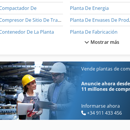
Compactador De
Planta De Energia
Compresor De Sitio De Trabajo
Planta De
Contenedor De La Planta
Planta De Fabricación
Mostrar más
Equilibrio De
Planta De Mezcla
Equipo De Compactación
Planta De Mezcla Concreta
Mezcla De Plantas
Planta De Molienda
Vende plantas de co
Máquinas Para
Planta De Pellets
Anuncie ahora desde
11 millones de comp
Informarse ahora
+34 911 433 456