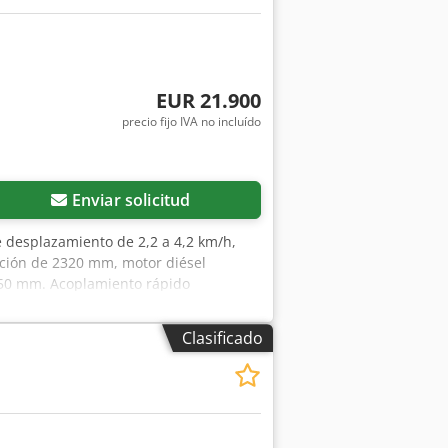
EUR 21.900
precio fijo IVA no incluído
Enviar solicitud
de desplazamiento de 2,2 a 4,2 km/h,
ación de 2320 mm, motor diésel
 250 mm. Acoplamiento rápido
mente a empresas. EN CASO DE
ÍA. INCLUYE EQUIPAMIENTO Y
Clasificado
iones de venta son nuestras