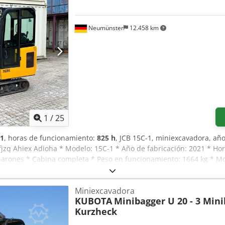
Neumünster
12.458 km
1
/
25
1
, horas de funcionamiento:
825 h
, JCB 15C-1, miniexcavadora, año
fjzq Ahiex Adioha * Modelo: 15C-1 * Año de fabricación: 2021 * Ho
rones * Cabina completa * Peso en funcionamiento: 1664 kg * Moto
k) * Precio: 12.900 euros, neto + 19 % de IVA ----Para más informac
tivos y no constituyen garantía. Reservados errores y cambios.*
Miniexcavadora
KUBOTA
Minibagger U 20 - 3 Min
Kurzheck