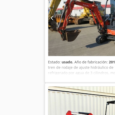
Estado:
usado
, Año de fabricación:
201
tren de rodaje de ajuste hidráulico d
refrigerado por agua de 3 cilindros, 
mecánico, 2 conexiones hidráulicas au
EXPORTACIÓN, SÓLO SE PAGARÁ EL P
ACCESORIOS. La base de todos los cont
condiciones generales (consulte nuestr