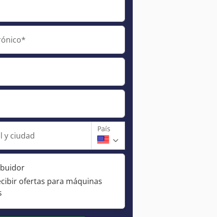
rónico*
País
l y ciudad
ibuidor
ecibir ofertas para máquinas
s