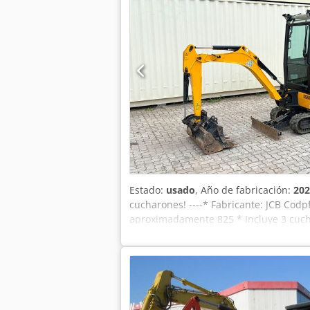
Estado:
usado
, Año de fabricación:
202
cucharones! ----* Fabricante: JCB Codp
aproximadamente 825 * Incluye 3 cucha
disponibles bajo petición (WhatsApp Eri
WhatsApp *Todos los datos son orienta