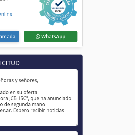
online
llamada
WhatsApp
ICITUD