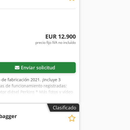
EUR 12.900
precio fijo IVA no incluído
Enviar solicitud
 de fabricación 2021. ¡Incluye 3
ras de funcionamiento registradas:
r diésel Perkins * Más fotos y vídeo
ión, por favor, llame a: Erik Kortum:
Clasificado
ibagger