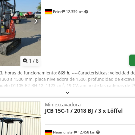
Peine
12.359 km
1
/
8
3
, horas de funcionamiento:
869 h
, ----Características: velocidad 
e 1300 a 1500 mm, placa niveladora de 1500, profundidad de excav
modelo D1105-E2-BH-12, 1123 cm³, 19 CV, ancho de las cadenas de
xiliares, pinza de 450 mm con dientes. La venta se realiza única
RECIO NETO. TODA LA INFORMACIÓN SE PROPORCIONA SIN GARANT
Miniexcavadora
ratos de compra, facturas, facturas proforma, pedidos y negociac
JCB
15C-1 / 2018 BJ / 3 x Löffel
a información legal). Chjdeidar Topfx Adioa
Neumünster
12.458 km