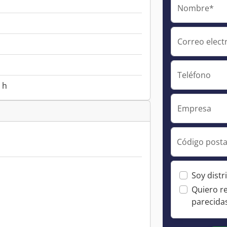
Nombre*
Correo elect
Teléfono
 h
Empresa
Código posta
Soy distr
Quiero r
parecida