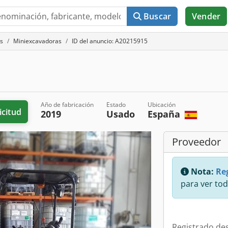
Buscar
Vender
s
Miniexcavadoras
ID del anuncio: A20215915
Año de fabricación
Estado
Ubicación
icitud
2019
Usado
España
Proveedor
Nota:
Reg
para ver tod
Registrado de