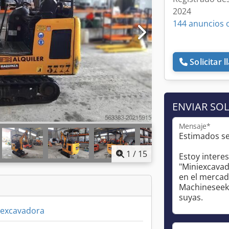
2024
144 anuncios 
Solicitar 
ENVIAR SOL
Mensaje*
1
/
15
iexcavadora