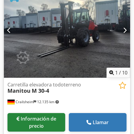
1
/
10
Carretilla elevadora todoterreno
Manitou
M 30-4
Crailsheim
12.135 km
Información de
Llamar
precio