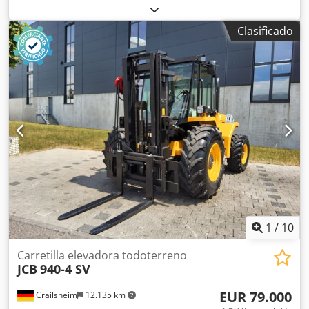
total:
4.800 mm
, Apilador para terrenos accidentados
Dkjdpfxoztgabs Aiier Manitou M 30-4 Motor: diésel Año de
Clasificado
fabricación: 2025 Altura máxima de elevación (mm): 5.550
Capacidad de carga (kg): 3.000
1
/
10
Carretilla elevadora todoterreno
JCB
940-4 SV
EUR 79.000
Crailsheim
12.135 km