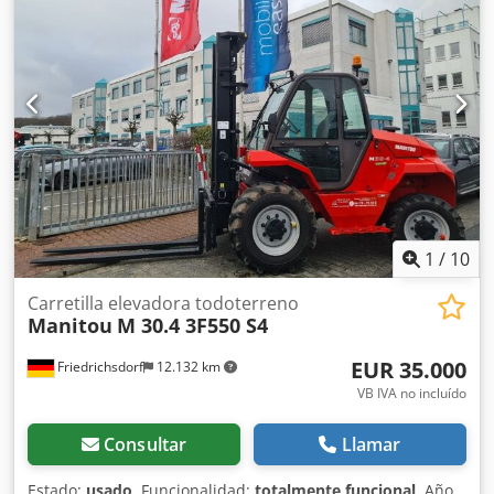
funcionamiento preciso y suave. Esta máquina garantiza
un aumento diario de la productividad. Para realizar
maniobras eficientes, el MSI 30 cuenta con un eje de
dirección con cilindro integrado, que le proporciona un
radio de giro muy reducido. Gracias a la gran variedad de
implementos disponibles, el MSI 30 es extremadamente
versátil y adecuado para levantar, cargar, descargar y
almacenar cargas largas. Tiene una capacidad de
elevación de 3,0 t. Deslizador lateral, 3.ª válvula, cabina
semicerada, elevación de mástil de altura total, certificado
CE.
1
/
10
Carretilla elevadora todoterreno
Manitou
M 30.4 3F550 S4
EUR 35.000
Friedrichsdorf
12.132 km
VB IVA no incluído
Consultar
Llamar
Estado:
usado
, Funcionalidad:
totalmente funcional
, Año