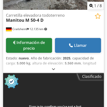
1
/
8
Carretilla elevadora todoterreno
Manitou
M 50-4 D
Crailsheim
12.135 km
Información de
Llamar
precio
Estado:
nuevo
, Año de fabricación:
2025
, capacidad de
carga:
5.000 kg
, altura de elevación:
5.560 mm
, longitud
total:
6.000 mm
, Tipo de operario: sentado · Capacidad de
carga máxima: 5.000 kg · Centro de carga: 600 mm ·
Clasificado
Distancia de carga, eje de transmisión al centro de la
horquilla: 773 mm · Carga sobre el eje delantero (cargado)
/ eje trasero (cargado): 11.520 kg / 1.805 kg · Carga sobre el
eje delantero sin carga / eje trasero sin carga: 3.285 kg /
5.040 kg · Neumáticos: neumáticos neumáticos · Número
de ruedas delanteras / traseras: 2 / 2 · Número de ruedas