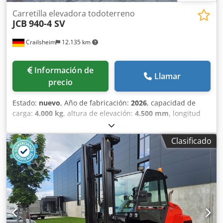
Carretilla elevadora todoterreno
JCB
940-4 SV
Crailsheim
12.135 km
Información de
Llamar
precio
Estado:
nuevo
, Año de fabricación:
2026
, capacidad de
carga:
4.000 kg
, altura de elevación:
4.500 mm
, longitud
total:
4.840 mm
, Carretilla elevadora para terrenos difíciles
JCB 940-4 SV Motor: diésel Año de fabricación: 2026 Altura
Clasificado
máxima de elevación (mm): 4.500 Dsdpfeztghlex Aiiskr
Capacidad de carga (kg): 4.000