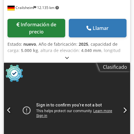
· Número de cilindros / capacidad de carga de los cilindros
Crailsheim
12.135 km
4 - 2925 cm³ · Presión de trabajo del circuito de control
adicional para accesorios 185 bar · Cantidad de aceite para
el accesorio 97 l/min · Nivel de ruido en el oído del
Información de
conductor según DIN 12 053 78 dB Djdpfxjztgmbj Aiijkr
Llamar
precio
Estado:
nuevo
, Año de fabricación:
2025
, capacidad de
carga:
5.000 kg
, altura de elevación:
4.040 mm
, longitud
total:
6.000 mm
, Tipo de operario: sentado · Capacidad de
carga máxima: 5.000 kg · Centro de carga: 600 mm ·
Clasificado
Distancia de carga, eje de transmisión al centro de la
horquilla: 773 mm · Carga sobre el eje delantero (cargado)
/ eje trasero (cargado): 11.520 kg / 1.805 kg · Carga sobre el
eje delantero sin carga / eje trasero sin carga: 3.285 kg /
5.040 kg · Neumáticos: neumáticos neumáticos · Número
de ruedas delanteras / traseras: 2 / 2 · Número de ruedas
motrices: 4 · Ancho de vía delantero: 1.620 mm · Distancia
entre las ruedas traseras: 1.740 mm · Altura del techo
protector (cabina) / altura total con techo protector bajo
(versión Buggy): 2.486 mm / 2.486 mm · Altura del asiento:
1.455 mm · Portahorquillas DIN 15173 A/B 4A · Ancho de