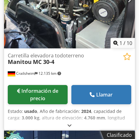
1
/
10
Carretilla elevadora todoterreno
Manitou
MC 30-4
Crailsheim
12.135 km
Información de
Llamar
precio
Estado:
usado
, Año de fabricación:
2024
, capacidad de
carga:
3.000 kg
, altura de elevación:
4.760 mm
, longitud
total:
4.620 mm
, · Fabricante Manitou · Nombre del
modelo MC 30-4 ST5 · Tipo de accionamiento diésel · Tipo
Clasificado
de operador Sentado · Capacidad de carga máxima 3000