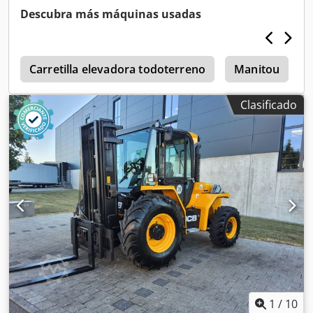
Aisztgiioisr Altura de elevación (mm): 4.540 Capacidad de
Descubra más máquinas usadas
carga (kg): 7.000
a
Carretilla elevadora todoterreno
Manitou
Clasificado
1
/
10