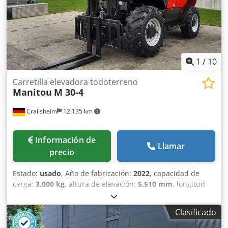
1
/
10
Carretilla elevadora todoterreno
Manitou
M 30-4
Crailsheim
12.135 km
Información de
Llamar
precio
Estado:
usado
, Año de fabricación:
2022
, capacidad de
carga:
3.000 kg
, altura de elevación:
5.510 mm
, longitud
total:
4.800 mm
, Carretilla elevadora todoterreno Manitou
M 30-4 Motor: diésel Año de fabricación: 2022 Altura de
Clasificado
elevación (mm): 5.510 Djdpfx Ajztggnsiiskr Capacidad de
carga (kg): 3.000