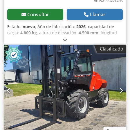
VB IVA no incluído
Consultar
Llamar
Estado:
nuevo
, Año de fabricación:
2026
, capacidad de
carga:
4.000 kg
, altura de elevación:
4.500 mm
, longitud
total:
4.840 mm
, Carretilla elevadora para terrenos difíciles
JCB 940-4 SV Motor: diésel Djdpfoztf Taox Aiiekr Año de
Clasificado
fabricación: 2026 Altura máxima de elevación (mm): 4.500
Capacidad de carga (kg): 4.000