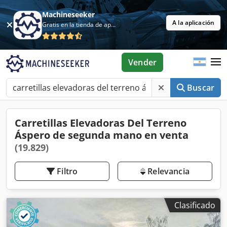
Machineseeker
A la aplicación
Gratis en la tienda de aplicaciones
Vender
Buscar
Carretillas Elevadoras Del Terreno
Áspero de segunda mano en venta
(19.829)
Filtro
Relevancia
Clasificado