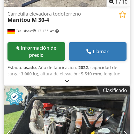
1
/
10
Carretilla elevadora todoterreno
Manitou
M 30-4
Crailsheim
12.135 km
Información de
Llamar
precio
Estado:
usado
, Año de fabricación:
2022
, capacidad de
carga:
3.000 kg
, altura de elevación:
5.510 mm
, longitud
total:
4.800 mm
, Carretilla elevadora todoterreno Manitou
M 30-4 Motor: diésel Año de fabricación: 2022 Dkodpfxjztf
Clasificado
Sio Aiior Altura de elevación (mm): 5.510 Capacidad de
carga (kg): 3.000