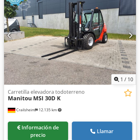
1
/
10
Carretilla elevadora todoterreno
Manitou
MSI 30D K
Crailsheim
12.135 km
Información de
Llamar
precio