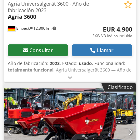
Agria Universalgerät 3600 - Año de
fabricación 2023
Agria
3600
EUR 4.900
Einbeck
12.306 km
EXW VB IVA no incluído
Consultar
Llamar
Año de fabricación:
2023
, Estado:
usado
, Funcionalidad:
totalmente funcional
, Agria Universalgerät 3600 — Año de
fabricación 2023 Usado, proveniente del parque de
alquiler profesional de Kurt König Baumaschinen GmbH,
Clasificado
Einbeck. Estado e información: - Estado: Usado del
alquiler, mantenido regularmente Dedjy A E H Uopfx
Aagekr - Función: Totalmente operativo - Las imágenes del
producto son ejemplos y muestran la máquina en estado
nuevo — el estado real varía según el tiempo de uso -
Inspección en 37574 Einbeck previa cita Precio 4.900 EUR
más IVA | EXW Einbeck | Entrega bajo consulta