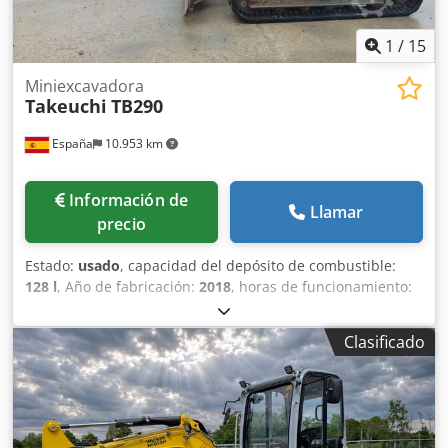
1
/
15
Miniexcavadora
Takeuchi
TB290
España
10.953 km
Información de
Llamar
precio
Estado:
usado
, capacidad del depósito de combustible:
128 l
, Año de fabricación:
2018
, horas de funcionamiento:
6.990 h
, Peso en vacío: 9.000 kg Dimensiones (lxanxal): 699
x 220 x 257 cm Ubicación: Olesa de Monserrat (Barcelona)
Clasificado
Miniexcavadora Takeuchi TB290 de Segunda mano.
Minigiratoria revisada y operativa perfecta para todos tus
trabajos de obra. Esta miniexcavadora funciona
perfectamente en cualquier ambiente de obra además de
proporcionar potencia suficiente para todos los trabajos,