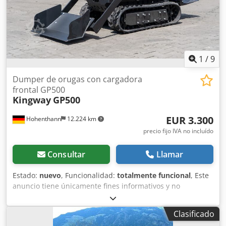
1
/
9
Dumper de orugas con cargadora
frontal GP500
Kingway
GP500
EUR 3.300
Hohenthann
12.224 km
precio fijo IVA no incluído
Consultar
Llamar
Estado:
nuevo
, Funcionalidad:
totalmente funcional
, Este
anuncio tiene únicamente fines informativos y no
constituye una oferta en sentido jurídico. Dumper de
orugas con cargador frontal – GP500 PRO DUMPER El
Clasificado
GP500 PRO DUMPER es una carretilla dumper de orugas