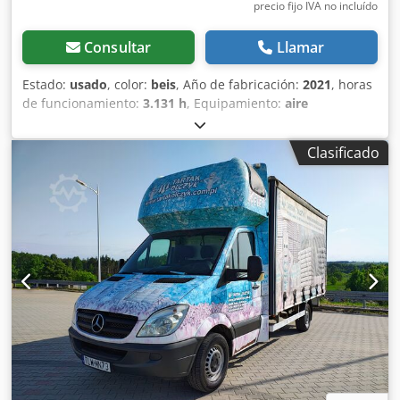
precio fijo IVA no incluído
Consultar
Llamar
Estado:
usado
, color:
beis
, Año de fabricación:
2021
, horas
de funcionamiento:
3.131 h
, Equipamiento:
aire
acondicionado
, Peso en vacío: 16.000 kg Dimensiones
(lxanxal): 777 x 249 x 296 cm Ubicación: Bilbao (Vizcaya)
Clasificado
Con la TB2150 Takeuchi marca las pautas a seguir en
productividad, precisión y confort. La TB2150 conquista en
su gama (15t) por su diseño único, compacto e innovador.
El sistema de giro del brazo, cadenas de goma y una pala
dozer robusta y reforzada completan un amplio equipo de
serie. Este paquete de prestaciones está completamente
pensado y hecho a medida del conductor: fácil manejo,
mantenimiento mínimo, fiabilidad y robustez, combinado
con una excelente, confortable y lujosa cabina. Dedpezrn E
Ajfx Aagjkr Versión: DPF GIKT Altura de excavación: 8.520
mm Alcance a nivel: 8.520 mm