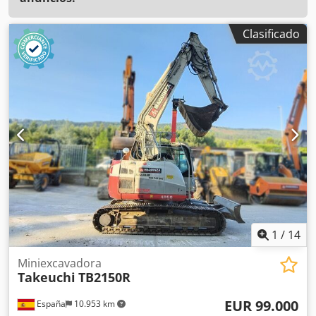
Clasificado
1
/
14
Miniexcavadora
Takeuchi
TB2150R
EUR 99.000
España
10.953 km