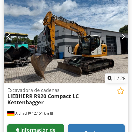
hidráulico * Aire acondicionado
1
/
28
Excavadora de cadenas
LIEBHERR
R920 Compact LC
Kettenbagger
Aichach
12.151 km
Información de