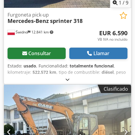
1
/
9
Furgoneta pick-up
Mercedes-Benz
sprinter 318
EUR 6.590
Świdno
12.841 km
VB IVA no incluído
Consultar
Llamar
Estado:
usado
, Funcionalidad:
totalmente funcional
,
kilometraje:
522.572 km
, tipo de combustible:
diésel
, peso
en vacío:
2.605 kg
, configuración de ejes:
2 ejes
,
combustible:
diésel
, longitud del espacio de carga:
4.300
Clasificado
mm
, anchura del espacio de carga:
2.100 mm
, altura del
espacio de carga:
2.100 mm
, Año de fabricación:
2008
,
Mercedes Sprinter Dsdpfx Aajzcurxsgjkr Motor 3.0 318 CDI
V6, 184 CV Kilometraje actual: 522.600 km Inspección
técnica válida hasta el 22.12.2026 El vehículo necesita
algunas reparaciones de carrocería, pero está en buen
estado mecánico.