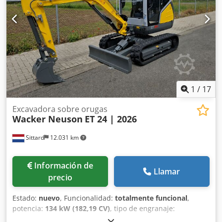
gracias a tu tamaño medio y peso operativo de 9
toneladas. precio: PRECIO A CONSULTAR Profundidad
excav: 4.400 mm Ancho oruga: 450 mm Dsdpezkaxfjfx
Aagekr Altura descarga: 5.140 mm Altura excav: 7.175 mm
Alcance: 7.125 mm Enganche: Mecánico CE
1
/
17
Excavadora sobre orugas
Wacker Neuson
ET 24 | 2026
Sittard
12.031 km
Información de
Llamar
precio
Estado:
nuevo
, Funcionalidad:
totalmente funcional
,
potencia:
134 kW (182,19 CV)
, tipo de engranaje:
hidrostático
, tipo de combustible:
diésel
, capacidad del