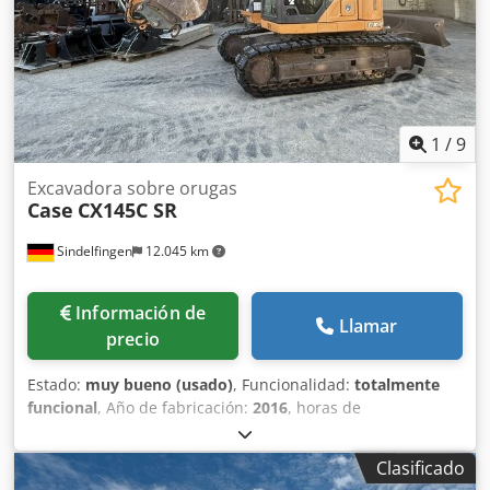
1
/
9
Excavadora sobre orugas
Case
CX145C SR
Sindelfingen
12.045 km
Información de
Llamar
precio
Estado:
muy bueno (usado)
, Funcionalidad:
totalmente
funcional
, Año de fabricación:
2016
, horas de
funcionamiento:
11.500 h
, * 11.500 horas de trabajo * Peso
operativo: 15.700 kg * Potencia del motor: 77 kW Djdpfxsy
Clasificado
Rm H Ee Aagskr * Zapatas Roadliner * Acoplador rápido