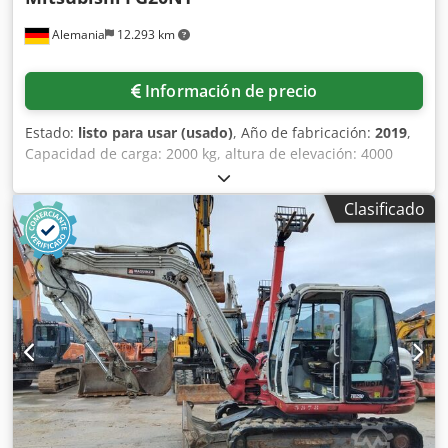
Alemania
12.293 km
Información de precio
Estado:
listo para usar (usado)
, Año de fabricación:
2019
,
Capacidad de carga: 2000 kg, altura de elevación: 4000
mm, longitud de la horquilla: 1220 mm, potencia: 41 kW,
combustible: gas, dimensiones de la máquina X/Y: aprox.
Clasificado
2350 mm/1000 mm, horas de funcionamiento: 1793 h.
Incluye accesorio Bolzoni Shifter 5BSS200F, modelo de
mástil: 5F20C40, altura de torre: 2500 mm. Documentación
disponible. Es posible realizar una inspección in situ.
Dsdsv Ip Sgspfx Aagskr