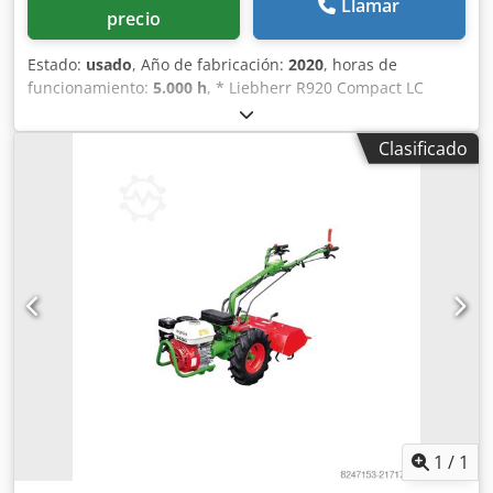
Llamar
precio
Estado:
usado
, Año de fabricación:
2020
, horas de
funcionamiento:
5.000 h
, * Liebherr R920 Compact LC
excavadora de cadenas * Año de fabricación: 2020 * 4.990
horas * 22.400 kg * 110 kW * OQ65 enganche rápido
Clasificado
totalmente hidráulico * Pluma ajustable Dkodpfxozbwn Ho
Aager * Hoja * Engrase centralizado * Bomba de repostaje
* Aire acondicionado * Ancho de tren de rodaje: 3 m *
Zapatas de cadena: 75 cm * Cámara de 180° * Tren de
rodaje en muy buen estado * Mantenido según libro de
revisiones
1
/
1