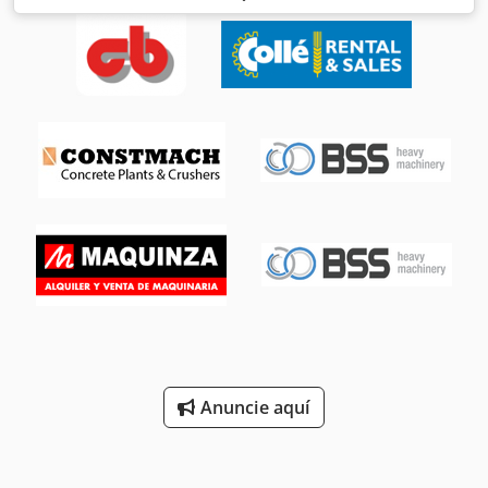
depósito de combustible:
24 l
, color:
amarillo
, peso total:
2.333 kg
, peso en vacío:
2.333 kg
, estado del neumático:
100 %
, condición de conducción:
100 %
, estado de la
cadena:
100 %
, clase de emisión:
Euro 5
, Año de
fabricación:
2026
, horas de funcionamiento:
1 h
,
Equipamiento:
cabina, faros adicionales, filtro de hollín,
orugas de caucho, pala estándar
, === ESPECIFICACIONES
PRINCIPALES === Año de fabricación: 2026 Horas de
funcionamiento: 1 h Peso operativo: 2.333 kg Profundidad
máxima de excavación: 2.420 mm Alcance de excavación:
4.150 mm Capacidad de cucharón: Bajo consulta / según
cucharón Fabricante del motor: Yanmar / 3TNV76 Potencia
del motor: 13,8 kW Propulsión: Diésel Tipo: Excavadora de
orugas Enganche rápido: Sí Funciones hidráulicas: Circuito
adicional hidráulico Aire acondicionado: No Cabina:
Cerrada Cabina calefactada: Sí Velocidad de
desplazamiento: 4 km/h Estabilizadores: No Cadenas:
Cadenas de goma Clase de emisiones: Stage V Certificación
Anuncie aquí
CE: Sí === PUNTOS DESTACADOS === Dksdoy Tufujpfx
Aagor Máquina nueva con solo 1 hora de funcionamiento
Incluye certificación CE y documentación completa