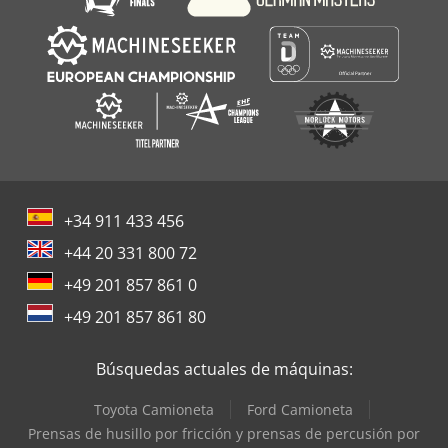
productividad. Una excavadora compacta de Wacker
Neuson, nueva y disponible de inmediato, lista para su
transporte y uso directo. === ENTREGA === Carga
mediante grúa disponible bajo consulta para una gestión
de transporte sin contratiempos. Opciones de envío
flexibles, adaptadas a su destino y requerimientos
logísticos. Todos los transportes son gestionados
profesionalmente por el equipo logístico de Collé Rental &
Sales.
+34 911 433 456
+44 20 331 800 72
+49 201 857 861 0
+49 201 857 861 80
Búsquedas actuales de máquinas:
Toyota Camioneta
Ford Camioneta
Prensas de husillo por fricción y prensas de percusión por