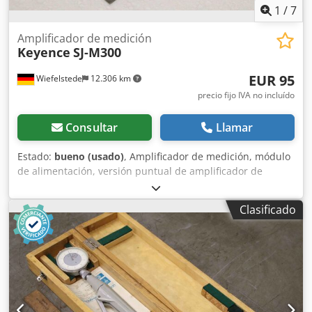
1
/
7
Amplificador de medición
Keyence
SJ-M300
EUR 95
Wiefelstede
12.306 km
precio fijo IVA no incluído
Consultar
Llamar
Estado:
bueno (usado)
, Amplificador de medición, módulo
de alimentación, versión puntual de amplificador de
medición - Fabricante: Keyence, amplificador de medición
versión puntual Cedpfx Anex S Evzj Ejha - Tipo: SJ-M300 -
Clasificado
Dimensiones: 130/50/Alto75 mm - Peso: 0,2 kg