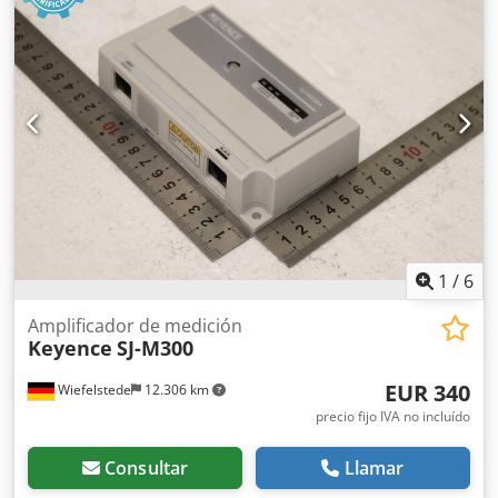
Precio: por unidad - Dimensiones de transporte:
250/180/H80 mm - Peso: 0,9 kg/unidad
1
/
6
Amplificador de medición
Keyence
SJ-M300
EUR 340
Wiefelstede
12.306 km
precio fijo IVA no incluído
Consultar
Llamar