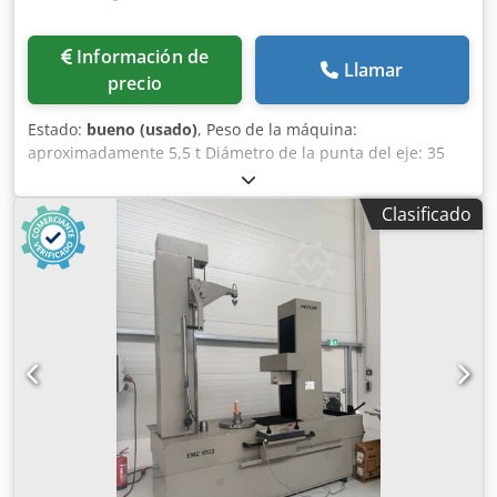
Información de
Llamar
precio
Estado:
bueno (usado)
, Peso de la máquina:
aproximadamente 5,5 t Diámetro de la punta del eje: 35
mm Altura de la punta sobre la mesa: 75 mm Cedpfxezidz
Ue An Eoha Diámetro de la punta del contrapunto: 50 mm
Clasificado
Recorrido del contrapunto: 40 mm Distancia entre puntas,
mín.: 20 mm Altura de medición sobre la mesa, mín.: 50
mm Altura de medición sobre la mesa, máx.: 550 mm
Diámetro de la mesa: 260 mm Diámetro del círculo base: 0
- 630 mm Recorrido de rodadura, máx.: +- 115 mm Peso
máximo de la pieza de trabajo: 300 kg Eje X: 230 mm Eje Y:
370 mm Eje Z: 500 mm Diámetro máximo de la pieza de
trabajo: 630 mm Software incluido en un PC nuevo con
WIN11 Software para engranajes cónicos, disponible bajo
petición, solo para instalación en Metrotek Información
adicional: - La máquina ha sido calibrada según las
normas DAKKS el 19.11.2017.