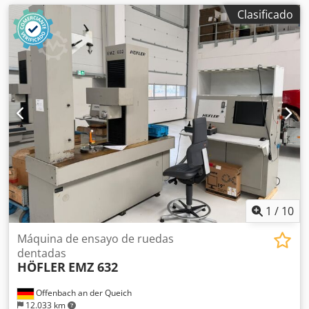
Clasificado
1
/
10
Máquina de ensayo de ruedas
dentadas
HÖFLER
EMZ 632
Offenbach an der Queich
12.033 km