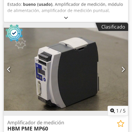
Estado:
bueno (usado)
, Amplificador de medición, módulo
de alimentación, amplificador de medición puntual,
estabilizador, eliminador estático, Static Eliminator Chjdpfx
Ajyhbr Non Eja - Fabricante: Keyence, Static Eliminator
Clasificado
Stabionisator - Tipo: SJ-M300 - Dimensiones: 130/70/H35
mm - Peso: 0,1 kg
1
/
5
Amplificador de medición
HBM
PME MP60