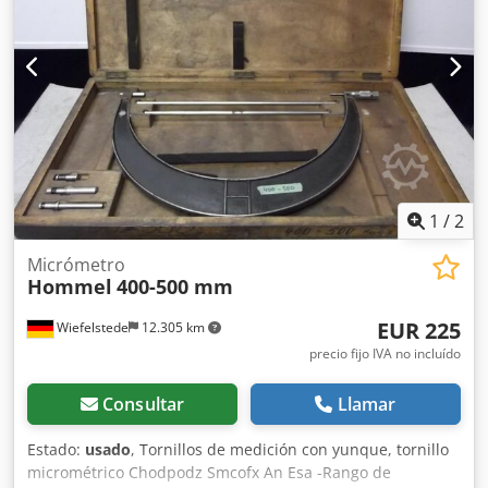
Recorrido máximo: +- 115 mm Masa máxima de la pieza de
trabajo: 2000 kg Eje X: 230 mm Eje Y: 530 mm Eje Z: 750
mm Diámetro máximo de la pieza de trabajo: 1000 mm
Software incluido con el nuevo PC: WIN11 Software para
engranajes cónicos: disponible, se instala solo en
Metrotek, si se solicita. Información adicional: - La
máquina ha sido calibrada según la norma DAKKS el
19.11.2017.
1
/
2
Micrómetro
Hommel
400-500 mm
EUR 225
Wiefelstede
12.305 km
precio fijo IVA no incluído
Consultar
Llamar
Estado:
usado
, Tornillos de medición con yunque, tornillo
micrométrico Chodpodz Smcofx An Esa -Rango de