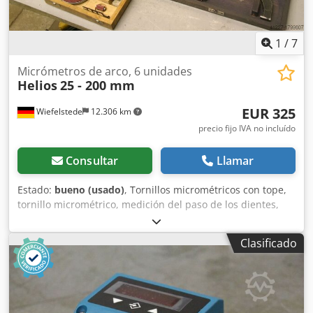
1
/
7
Micrómetros de arco, 6 unidades
Helios
25 - 200 mm
EUR 325
Wiefelstede
12.306 km
precio fijo IVA no incluído
Consultar
Llamar
Estado:
bueno (usado)
, Tornillos micrométricos con tope,
tornillo micrométrico, medición del paso de los dientes,
superficies de medición con forma de disco. -Rango de
medición: 25-200 mm -Una vuelta del tambor equivale a:
Clasificado
0,5 mm -Con dispositivo de bloqueo -Grandes superficies
de medición -Fuerza de medición: trinquete -Incluye
estuche -Calibración Cedpfx Asb A Sx Usn Ejha -Protector
de manos -Llave -También disponibles otros tamaños -
Peso: 5 kg