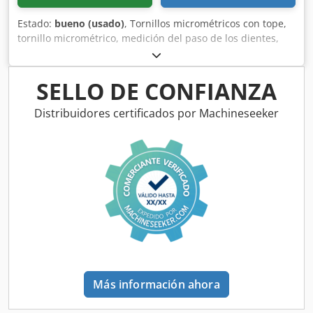
Estado:
bueno (usado)
, Tornillos micrométricos con tope,
tornillo micrométrico, medición del paso de los dientes,
superficies de medición en forma de disco -Rango de
medición: 50-75 mm -Una vuelta del tambor equivale a: 0,5
mm Chedpfob A R Hysx An Eea -Sin dispositivo de bloqueo
SELLO DE CONFIANZA
-Grandes superficies de medición -Fuerza de medición:
con trinquete -Incluye: estuche -Calibración -Protector de
Distribuidores certificados por Machineseeker
manos -Cantidad: también disponibles otros tamaños -
Peso: 0,7 kg
Más información ahora