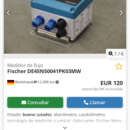
1
/
6
Medidor de flujo
Fischer
DE45N50041PK03MW
EUR 120
Wiefelstede
12.306 km
precio fijo IVA no incluído
Consultar
Llamar
Estado:
bueno (usado)
, Manómetro, caudalímetro,
tecnología de medición y control -Fabricante: Fischer Mess-
und Regeltechnik Chjdpfedz Aq Tsx An Esa -Modelo: