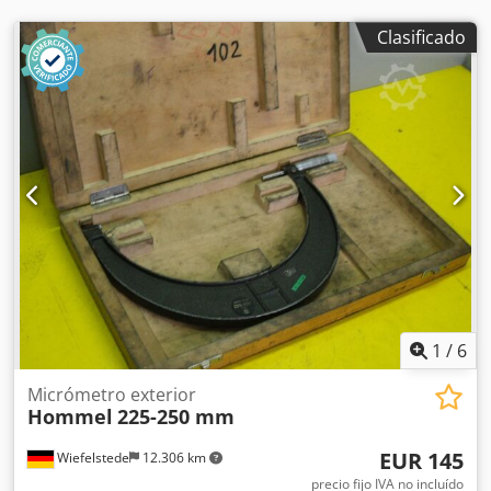
Clasificado
1
/
6
Micrómetro exterior
Hommel
225-250 mm
EUR 145
Wiefelstede
12.306 km
precio fijo IVA no incluído