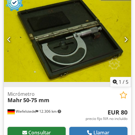
1
/
5
Micrómetro
Mahr
50-75 mm
EUR 80
Wiefelstede
12.306 km
precio fijo IVA no incluído
Consultar
Llamar