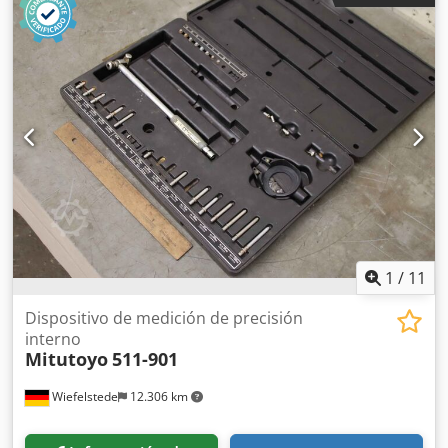
mm Codpjg T I Nhefx An Eeha -Contenido/Dimensiones
nominales: ver fotos -Dimensiones de la caja: 135/85/60
mm (alto) -Peso: 0,3 kg
1
/
11
Dispositivo de medición de precisión
interno
Mitutoyo
511-901
Wiefelstede
12.306 km