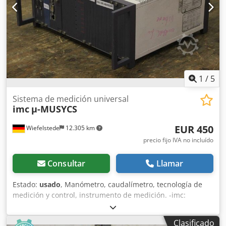
1
/
5
Sistema de medición universal
imc
µ-MUSYCS
EUR 450
Wiefelstede
12.305 km
precio fijo IVA no incluído
Consultar
Llamar
Estado:
usado
, Manómetro, caudalímetro, tecnología de
medición y control, instrumento de medición. -imc:
instrumento de medición universal µ-MUSYCS -Tensión:
110-230 V CA/CC -Dimensiones: 330/345/A145 mm Chjdpfx
Clasificado