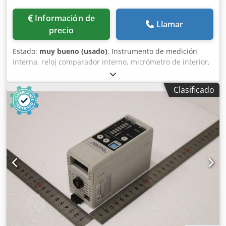
Información de
Llamar
precio
Estado:
muy bueno (usado)
, Instrumento de medición
interna, reloj comparador interno, micrómetro de interior,
micrómetro de tornillo para interior, diámetro interior,
galga para cilindros, -Rango de medición: 160-295 mm -
Clasificado
Dimensiones: 200/485/Alto 135 mm Csdpfx Ajy Rtluen Ejha
-Peso: 4 kg