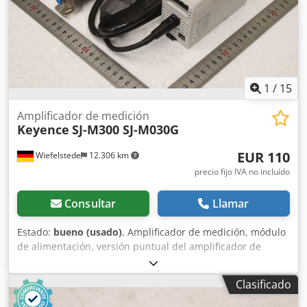
1
/
15
Amplificador de medición
Keyence
SJ-M300 SJ-M030G
EUR 110
Wiefelstede
12.306 km
precio fijo IVA no incluído
Consultar
Llamar
Estado:
bueno (usado)
, Amplificador de medición, módulo
de alimentación, versión puntual del amplificador de
medición - Fabricante: Keyence, versión puntual del
amplificador de medición - Tipo: SJ-M300 - Barra de
Clasificado
descarga: tipo SJ-M030G Cedpfxjxv Sf Us An Esha -
Cantidad: 3x amplificadores de medición disponibles -