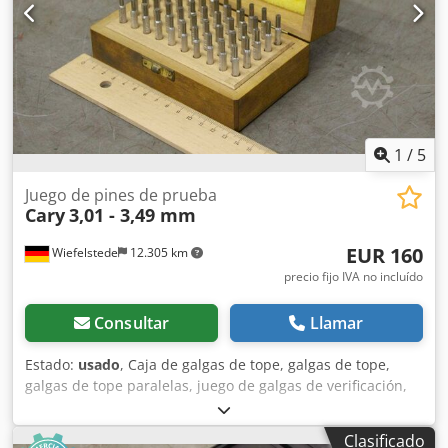
1
/
5
Juego de pines de prueba
Cary
3,01 - 3,49 mm
EUR 160
Wiefelstede
12.305 km
precio fijo IVA no incluído
Consultar
Llamar
Estado:
usado
, Caja de galgas de tope, galgas de tope,
galgas de tope paralelas, juego de galgas de verificación,
galgas de verificación, galga patrón. -Fabricante: Cary,
juego de galgas patrón y galgas de verificación: 3,01 - 3,49
Clasificado