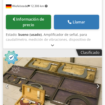
Wiefelstede
12.306 km
Información de
Llamar
precio
Estado:
bueno (usado)
, Amplificador de señal, para
caudalímetro, medición de vibraciones, dispositivo de
visualización, medición de vibraciones, monitor. -
Fabricante: HBM, amplificador de señal industrial -Tipo:
Clasificado
PME MP60 -Cantidad: 2 amplificadores de señal
disponibles -Precio: por unidad Cedpfx Ansf H Hyio Ejha -
Dimensiones: 160/60/A145 mm -Peso: 0,9 kg