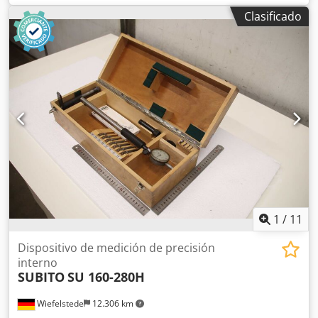
DE45N50041PK03MW -Cantidad: 4 unidades disponibles -
Clasificado
Precio: por unidad -Dimensiones: 90/100/A70 mm -Peso:
0,3 kg
1
/
11
Dispositivo de medición de precisión
interno
SUBITO
SU 160-280H
Wiefelstede
12.306 km