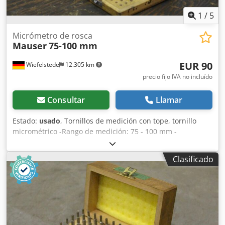
1
/
5
Micrómetro de rosca
Mauser
75-100 mm
EUR 90
Wiefelstede
12.305 km
precio fijo IVA no incluído
Consultar
Llamar
Estado:
usado
, Tornillos de medición con tope, tornillo
micrométrico -Rango de medición: 75 - 100 mm -
Accesorios: ver foto -Otras medidas: disponibles -
Dimensiones de la caja: 265/125/A25 mm -Peso total: 0,8 kg
Clasificado
Csdpfxefn Am Uj An Ejha