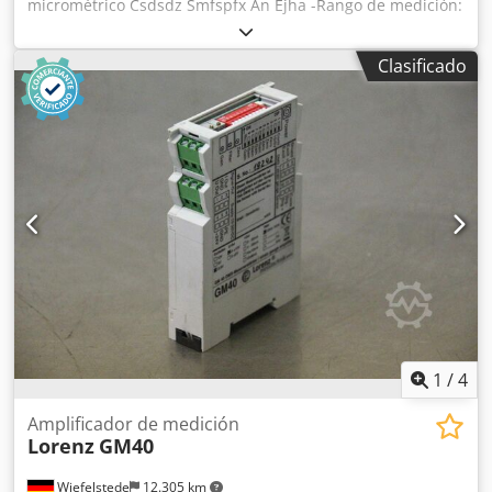
micrométrico Csdsdz Smfspfx An Ejha -Rango de medición:
200 - 225 mm -Sin: pieza de referencia -También
disponibles: otras dimensiones -Peso: 1,4 kg
Clasificado
1
/
4
Amplificador de medición
Lorenz
GM40
Wiefelstede
12.305 km