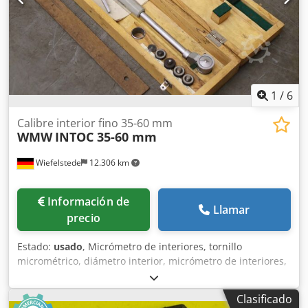
1
/
6
Calibre interior fino 35-60 mm
WMW
INTOC 35-60 mm
Wiefelstede
12.306 km
Información de
Llamar
precio
Estado:
usado
, Micrómetro de interiores, tornillo
micrométrico, diámetro interior, micrómetro de interiores,
calibre de cilindros, -rango de medición: 35-60 mm -
dimensiones: 115/450/H60 mm Cedpfx Ansl Ha R Rs Esha -
Clasificado
Peso: 1,6 kg