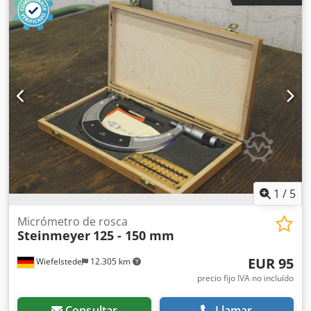
Anefkpifo Eoa -Peso: 6,4 kg
1
/
5
Micrómetro de rosca
Steinmeyer
125 - 150 mm
EUR 95
Wiefelstede
12.305 km
precio fijo IVA no incluído
Consultar
Llamar