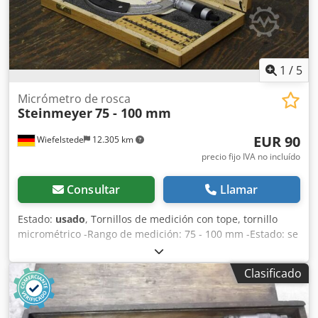
1
/
5
Micrómetro de rosca
Steinmeyer
75 - 100 mm
EUR 90
Wiefelstede
12.305 km
precio fijo IVA no incluído
Consultar
Llamar
Estado:
usado
, Tornillos de medición con tope, tornillo
micrométrico -Rango de medición: 75 - 100 mm -Estado: se
entrega en las condiciones en las que se encuentra, tal
como se ha inspeccionado -Accesorios: faltan, ver foto -
Clasificado
Otras medidas: disponibles Csdpfsfn Am Tex An Esha -
Dimensiones de la caja: 265/145/A30 mm -Peso total: 0,7 kg