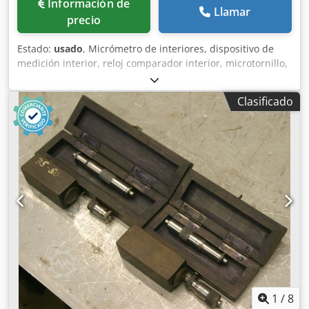
Información de
Llamar
precio
Estado:
usado
, Micrómetro de interiores, dispositivo de
medición interior, reloj comparador interior, microtornillo,
diámetro interior, micrómetro de interiores, galga de
cilindros. -Entrega: en su estado actual, tal como se
Clasificado
inspeccionó -Estado: no completo, ver fotos -Rango de
medición: -150 mm -Dimensiones: 280/450/H60 mm -Peso:
2 kg Csdpfxsl Ha R Ho An Eeha
1
/
8