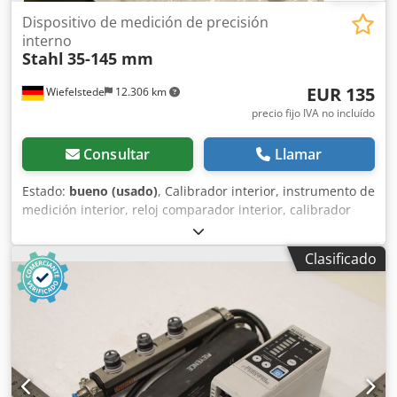
Dispositivo de medición de precisión
interno
Stahl
35-145 mm
EUR 135
Wiefelstede
12.306 km
precio fijo IVA no incluído
Consultar
Llamar
Estado:
bueno (usado)
, Calibrador interior, instrumento de
medición interior, reloj comparador interior, calibrador
interior de precisión, tornillos de medición interior, tornillo
micrométrico, diámetro interior, calibrador interior de
Clasificado
precisión, galga de cilindros. -Rango de medición: 35-50
mm -Rango de medición: 50-70 mm -Rango de medición:
70-100 mm -Rango de medición: 100-145 mm -Una vuelta
del tambor equivale a: 0,5 mm -Con dispositivo de bloqueo
Chsdpjb A Sx Ssfx An Esa -Incluye estuche -Peso: 0,8 kg