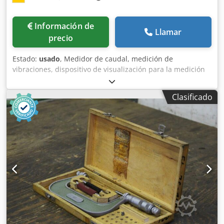
Información de
Llamar
precio
Estado:
usado
, Medidor de caudal, medición de
vibraciones, dispositivo de visualización para la medición
de vibraciones, monitor. Chedpfx Asf Tdtrjn Eoa -
Fabricante: Lorenz, amplificador de medición -Tipo: GM40 -
Clasificado
Precio: por unidad -Cantidad: 5 unidades -Dimensiones:
75/20/A110 mm -Peso: 0,1 kg/unidad