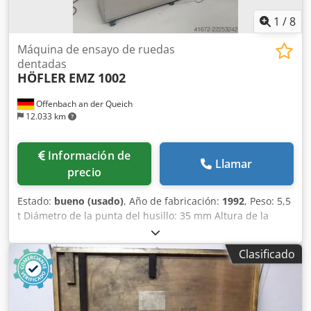
1
/
8
Máquina de ensayo de ruedas
dentadas
HÖFLER
EMZ 1002
Offenbach an der Queich
12.033 km
Información de
Llamar
precio
Estado:
bueno (usado)
, Año de fabricación:
1992
, Peso: 5,5
t Diámetro de la punta del husillo: 35 mm Altura de la
punta sobre la mesa: 75 mm Codpfxjzidz Ie An Eoha
Diámetro de la punta del contrapunto: 50 mm Recorrido
Clasificado
del contrapunto: 40 mm Distancia entre puntas, mín.: 20
mm Altura de medición sobre la mesa, mín.: 50 mm Altura
de medición sobre la mesa, máx.: 800 mm Diámetro de la
mesa: 500 mm Diámetro del círculo base: 0 - 1000 mm