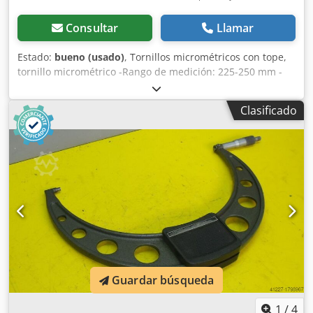
Consultar
Llamar
Estado:
bueno (usado)
, Tornillos micrométricos con tope,
tornillo micrométrico -Rango de medición: 225-250 mm -
Una vuelta del tambor equivale a: 0,5 mm -Con dispositivo
de bloqueo -Fuerza de medición: trinquete Chjdpob A I H
Clasificado
Aofx An Eea -Protector de manos -Cantidad: también
disponibles otros tamaños -Peso: 2,5 kg
Guardar búsqueda
1
/
4