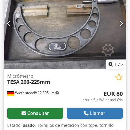
1
/
2
Micrómetro
TESA
200-225mm
EUR 80
Wiefelstede
12.305 km
precio fijo IVA no incluído
Consultar
Llamar
Estado:
usado
, Tornillos de medición con tope, tornillo