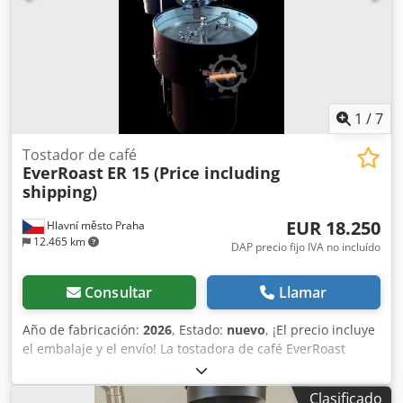
1
/
7
Tostador de café
EverRoast
ER 15 (Price including
shipping)
EUR 18.250
Hlavní město Praha
12.465 km
DAP precio fijo IVA no incluído
Consultar
Llamar
Año de fabricación:
2026
, Estado:
nuevo
, ¡El precio incluye
el embalaje y el envío! La tostadora de café EverRoast
Macro tiene una capacidad de 15 kg de granos de café
verde por lote y es una solución de tostado ideal para
Clasificado