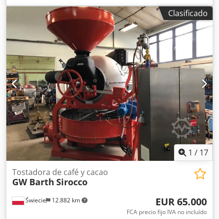
vertido 1.400 vatios En embalaje original, color plata 2
Clasificado
unidades de jarras isotérmicas de 2 L Con filtro de cesta –
caja sin abrir de filtros (1.000 unidades) disponible
Dkedpfxoyvp S Us Aqisr Inserto de filtro extraíble
Desconexión automática La máquina prepara aprox. 2
litros de café en unos 8 minutos, equivalente a 16 tazas En
todos los datos técnicos se reserva el derecho a errores
tipográficos o de información. Venta exclusivamente en
países de la UE.
1
/
17
Tostadora de café y cacao
GW Barth
Sirocco
EUR 65.000
Świecie
12.882 km
FCA precio fijo IVA no incluído