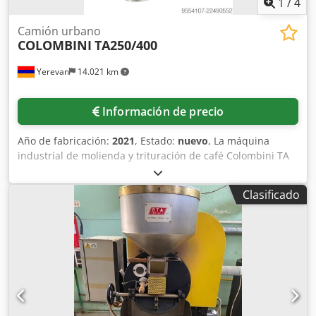
1
/
4
Camión urbano
COLOMBINI
TA250/400
Yerevan
14.021 km
Información de precio
Año de fabricación:
2021
, Estado:
nuevo
, La máquina
industrial de molienda y trituración de café Colombini TA
250-400 es un dispositivo diseñado para la producción en
línea, el suministro directo a las máquinas de envasado y
Clasificado
el funcionamiento en múltiples turnos. Características:
Dkedpfjzrnq Eex Aqier * Rendimiento: de 200 a 400 dosis
por minuto (cápsulas o sobres de filtro). * Consumo de
energía: potencia total de 9 kW (potencia de
funcionamiento: 3-4 kW). * Peso: aproximadamente 220 kg.
* Características especiales: discos de carburo de
tungsteno, ajuste de la molienda directamente durante el
funcionamiento, sin sistema de refrigeración.