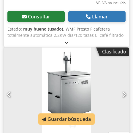
VB IVA no incluído
Consultar
Llamar
Estado:
muy bueno (usado)
, WMF Presto F cafetera
totalmente automática 2.2KW día/120 tazas El café filtrado
es esencial para el desayuno, y también tiene muchos
adeptos en el día a día de los negocios. Por ello, la WMF
Clasificado
Presto F es el aparato ideal para los negocios que
ocasionalmente necesitan una gran cantidad o una taza de
café. Dsdpfxop U Tyfe Aqiokr Pantalla táctil Control sencillo
del menú con sólo tocar con un dedo la pantalla. Todos los
pasos se muestran paso a paso en la pantalla. Ingeniosa
disposición del teclado Sencilla rotulación del teclado, que
puede cambiar usted mismo. Boquilla de altura regulable
Se pueden llenar recipientes de 70-190 mm de altura.
Datos técnicos: WMF Presto F Tipo serie 1400 Potencia
nominal: 2,0 - 2,2 kW Producción diaria de café: 120 tazas
Producción de agua caliente / hora: 10 litros Capacidad del
Guardar búsqueda
recipiente de café en grano Recipiente de chocolate aprox.
500 g cada uno (1000 g opcional) 1/N/PE - 50/60 Hz / 220-