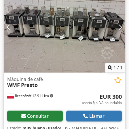
espresso y el molino fueron adquiridos en diciembre de
2022. Dedpfx Aey Atzmoqiekr Los equipos pueden ser
inspeccionados in situ previa cita.
1
/
1
Máquina de café
WMF
Presto
EUR 300
Rzeszów
12.911 km
precio fijo IVA no incluído
Consultar
Llamar
Estado:
muy bueno (usado)
, 352 MÁQUINA DE CAFÉ WMF