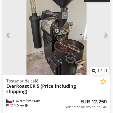
cafeterías y tostadoras de tamaño medio, pudiendo tostar
hasta 50 kg por hora. Capacidad por lote: 15 kg Tiempo de
tostado: 10-14 minutos Fuente de calor: GLP/Gas natural
Principio de tostado: Conducción y convección Tambor: de
doble pared Unidad de control: Manual/PLC (opcional)
Dkedpfxoi Hqpuj Aqisr Máquina totalmente controlable:
control del flujo de aire/control de la velocidad del
tambor/control del nivel de la llama Posibilidad de
conexión a un PC Garantía: 2 años ¡Se puede añadir el
logotipo de su empresa en el tambor! ¡Puede elegir
cualquier color! ¡Póngase en contacto con nosotros para
obtener más información sobre tostadoras de café y
equipos para café!
1
/
11
Tostador de café
EverRoast
ER 5 (Price including
shipping)
EUR 12.250
Hlavní město Praha
12.465 km
DAP precio fijo IVA no incluído