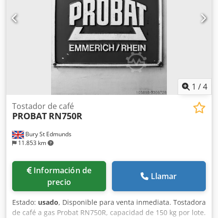
1
/
4
Tostador de café
PROBAT
RN750R
Bury St Edmunds
11.853 km
Información de
Llamar
precio
Estado:
usado
, Disponible para venta inmediata. Tostadora
de café a gas Probat RN750R, capacidad de 150 kg por lote.