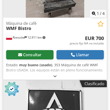
1
/
4
Máquina de café
WMF
Bistro
EUR 700
Rzeszów
12.911 km
precio fijo IVA no incluído
Consultar
Llamar
Estado:
muy bueno (usado)
, 353 Máquina de café WMF
Bistro USADA. Los equipos están en pleno funcionamiento.
DIMENSIONES EXTERIORES (en cm): - alto 60, - ancho 38, -
largo 25. El equipo está disponible para inspección en
Clasificado
nuestro almacén (36-068 Bachórz, Polonia). Opciones de
pago disponibles: transporte del equipo. El precio indicado
es neto. HABLAMOS INGLÉS, ALEMÁN, FRANCÉS, RUSO,
UCRANIANO. Dkjdeywl Izopfx Aqisr