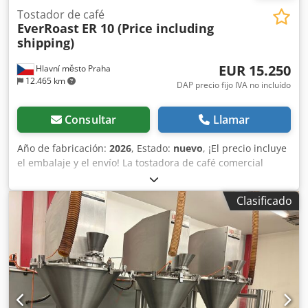
Tostador de café
EverRoast
ER 10 (Price including
shipping)
EUR 15.250
Hlavní město Praha
12.465 km
DAP precio fijo IVA no incluído
Consultar
Llamar
Año de fabricación:
2026
, Estado:
nuevo
, ¡El precio incluye
el embalaje y el envío! La tostadora de café comercial
EverRoast tiene una capacidad de 10 kg de granos de café
verde por lote y es una solución ideal para tostar en
Clasificado
cafeterías y tostaderías de tamaño mediano, pudiendo
tostar hasta 35 kg por hora. Capacidad por lote: 10 kg
Tiempo de tostado: 10-14 minutos Fuente de calor:
GLP/Gas natural Principio de tostado: Conducción y
convección Tambor: Doble pared Unidad de control:
Manual/PLC (opcional) Máquina totalmente controlable:
Control del flujo de aire/Control de la velocidad del
tambor/Control del nivel de la llama Posibilidad de