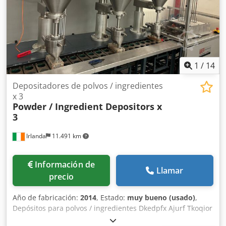
conexión a PC Dksdpfx Aqji Hqndjisr Garantía: 2 años ¡Se
puede añadir el logotipo de su empresa en el tambor!
¡Puede elegir cualquier color! Póngase en contacto con
nosotros para obtener más información sobre tostadoras
de café y equipos para café.
1
/
14
Depositadores de polvos / ingredientes
x 3
Powder / Ingredient Depositors x
3
Irlanda
11.491 km
Información de
Llamar
precio
Año de fabricación:
2014
, Estado:
muy bueno (usado)
,
Depósitos para polvos / ingredientes Dkedpfx Ajurf Tkoqior
Cantidad 3 disponibles Acero inoxidable Año 2014 En