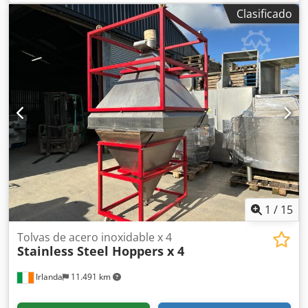
excelente estado
Clasificado
1
/
15
Tolvas de acero inoxidable x 4
Stainless Steel Hoppers x 4
Irlanda
11.491 km