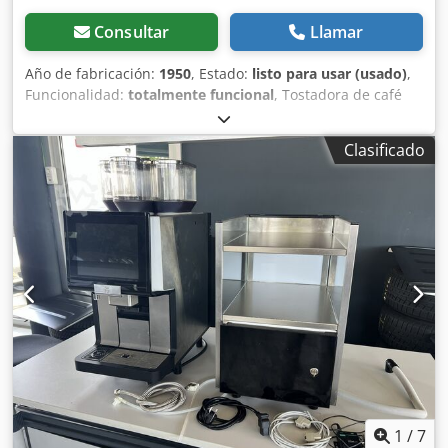
Consultar
Llamar
Año de fabricación:
1950
, Estado:
listo para usar (usado)
,
Funcionalidad:
totalmente funcional
, Tostadora de café
GW Barth Sirocco 200 en venta en Polonia Tostadora de
bolas por convección apta para café, cacao o frutos secos.
Clasificado
Dodpjy Ua Hyofx Aqijkr Desde 1900, GW Barth Ludwigsburg
& Co GmbH (actualmente Bühler Group) ha sido uno de los
líderes mundiales en máquinas de tostado, especialmente
para fabricantes de chocolate, donde muchas Sirocco
siguen aún en producción. Fabricadas principalmente en
hierro fundido, estas robustas máquinas han resistido el
paso del tiempo y pueden considerarse herramientas de
producción eficientes cuando se modernizan con las
tecnologías actuales, como es el caso de la que ofrecemos.
Ya sea que tueste café o cacao, el sistema de aire caliente
forzado combinado con el tambor esférico del modelo
Sirocco le garantiza resultados homogéneos y le permite
evitar los defectos de tueste más comunes que suelen
aparecer cuando la llama incide directamente sobre el
1
/
7