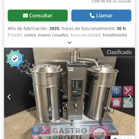
EXW VB IVA no incluído
Consultar
Llamar
Año de fabricación:
2025
, horas de funcionamiento:
30 h
,
Estado:
como nuevo (usado)
, Funcionalidad:
totalmente
funcional
, número de máquina/vehículo:
BDL205MYH30006
, Equipamiento:
Marcado CE
, Tostadora
Clasificado
de café automática BIDELI de 30 kg, modelo 2025 | Solo 30
horas de uso | Disponible inmediatamente Disponible
inmediatamente: sin plazos de producción ni de envío.
Una oportunidad única para adquirir una tostadora de
café automática BIDELI de 30 kg, modelo 2025, en
condiciones casi nuevas. La máquina solo ha estado en
funcionamiento durante aproximadamente 30 horas y se
encuentra en excelentes condiciones mecánicas y
estéticas. La tostadora se ofrece a la venta debido al cierre
de nuestro negocio de tostado de café por motivos de
salud inesperados. Opcionalmente, también está
disponible la línea de producción completa y el equipo de
procesamiento. Fabricante Fabricada por BIDELI, un