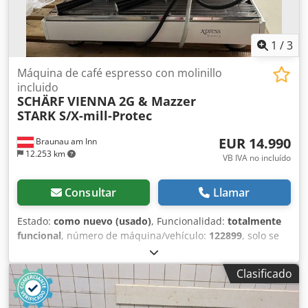
1
/
3
Máquina de café espresso con molinillo
incluido
SCHÄRF
VIENNA 2G & Mazzer
STARK S/X-mill-Protec
EUR 14.990
Braunau am Inn
12.253 km
VB IVA no incluído
Consultar
Llamar
Estado:
como nuevo (usado)
, Funcionalidad:
totalmente
funcional
, número de máquina/vehículo:
122899
, solo se
vende en conjunto: Máquina de café espresso SCHÄRF
VIENNA 2G, nº 122899 blanca, de dos grupos con molino
Clasificado
electrónico SCHÄRF Mazzer STARK S/X-mill-Protect-S
molino LUIGI Super Jolly V pro e Lamentablemente, el año
de fabricación no figura en la factura. La máquina de