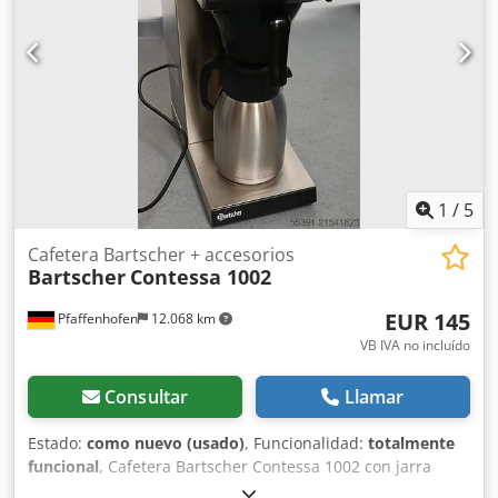
1
/
5
Cafetera Bartscher + accesorios
Bartscher
Contessa 1002
EUR 145
Pfaffenhofen
12.068 km
VB IVA no incluído
Consultar
Llamar
Estado:
como nuevo (usado)
, Funcionalidad:
totalmente
funcional
, Cafetera Bartscher Contessa 1002 con jarra
térmica / jarra isotérmica de 2 litros con mecanismo de