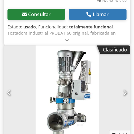
VB IVA no incluído
Consultar
Llamar
Estado:
usado
, Funcionalidad:
totalmente funcional
,
Tostadora industrial PROBAT 60 original, fabricada en
1970, equipada con un sistema de calefacción a leña.
Máquina robusta y de alta resistencia, conocida por su
Clasificado
gran durabilidad y excelente calidad de tostado. Dkodpjzcl
U Dsfx Aqior Incluye: - Enfriador - Ciclón - Sistema de
escape Actualmente, la máquina está desmontada y lista
para su transporte.