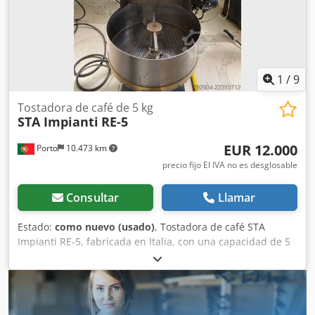
1
/
9
Tostadora de café de 5 kg
STA Impianti
RE-5
EUR 12.000
Porto
10.473 km
precio fijo El IVA no es desglosable
Consultar
Llamar
Estado:
como nuevo (usado)
, Tostadora de café STA
Impianti RE-5, fabricada en Italia, con una capacidad de 5
kg por lote (producción de hasta 20 kg/h
aproximadamente). Máquina en excelentes condiciones y
en perfecto estado de funcionamiento; uso muy limitado.
Especificaciones: -Marca: STA Impianti (Italia) -Modelo: RE-