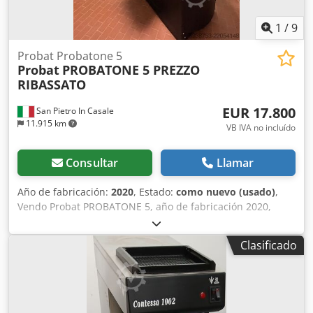
1
/
9
Probat Probatone 5
Probat
PROBATONE 5 PREZZO
RIBASSATO
EUR 17.800
San Pietro In Casale
11.915 km
VB IVA no incluído
Consultar
Llamar
Año de fabricación:
2020
, Estado:
como nuevo (usado)
,
Vendo Probat PROBATONE 5, año de fabricación 2020,
estado como nuevo, muy pocas horas de uso, utilizado
principalmente para cursos y demostraciones. Comprado
Clasificado
nuevo directamente a Probat, equipado con dispositivo
Artisan, inversor de flujo de aire, inversor de RPM del
tambor y separador de cáscaras. Alimentación 380V,
ubicado en la provincia de Módena, Italia. Desmontaje y
recogida a cargo del comprador. Dksdpfxjzbbkfe Aqior