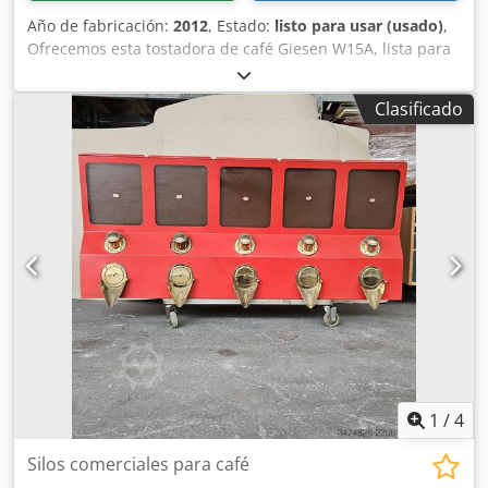
Año de fabricación:
2012
, Estado:
listo para usar (usado)
,
Ofrecemos esta tostadora de café Giesen W15A, lista para
usar, fabricada en 2012. Categoría del aparato: I3P Gas:
G31 Presión del gas: 30-37-50 mbar Potencia nominal
Clasificado
máxima: 29 kW Dksdjzc Na Djpfx Aqijr Consumo de gas:
1,22 kW Tensión de red: 230 V Corriente máxima: 4,6 A
Tipo de aparato: B22 Si tiene alguna pregunta o desea
obtener más información, no dude en enviarnos un
mensaje o llamarnos.
1
/
4
Silos comerciales para café