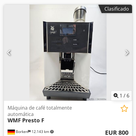
Clasificado
1
/
6
Máquina de café totalmente
automática
WMF
Presto F
EUR 800
Borken
12.143 km