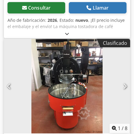
Consultar
Llamar
Año de fabricación:
2026
, Estado:
nuevo
, ¡El precio incluye
el embalaje y el envío! La máquina tostadora de café
EverRoast Shop tiene una capacidad de 5 kg de granos de
café verde por lote y es la solución perfecta para cafeterías
Clasificado
y empresas de tostado de café que desean tostar hasta 20
kg por hora. Capacidad por lote: 5 kg Dsdpfx Asi
Hqmyoqiskr Tiempo de tostado: 9-13 minutos Fuente de
calor: GLP/gas natural Principio de tostado: conducción y
convección Tambor: doble pared Unidad de control:
manual/PLC (opcional) Máquina totalmente controlable:
control del flujo de aire/control de la velocidad del
tambor/control del nivel de la llama Posibilidad de
conexión a PC Garantía: 2 años ¡Se puede añadir el
logotipo de su empresa en el tambor! ¡Puede elegir
cualquier color! Póngase en contacto con nosotros para
obtener más información sobre máquinas tostadoras de
café y equipos para café.
1
/
8