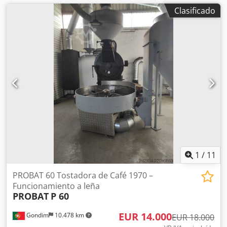
Clasificado
1
/
11
PROBAT 60 Tostadora de Café 1970 –
Funcionamiento a leña
PROBAT
P 60
EUR 14.000
Gondim
10.478 km
EUR 18.000