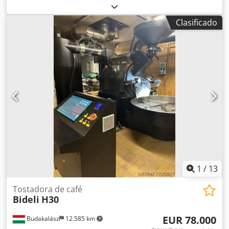
PROBAT, calidad superior. El resto de la línea también está
disponible y, en su mayoría, data de los años 80 y 90, pero
Clasificado
se encuentra en muy buenas condiciones. Dodpfek Raxkox
Aqiekr
1
/
13
Tostadora de café
Bideli
H30
EUR 78.000
Budakalász
12.585 km