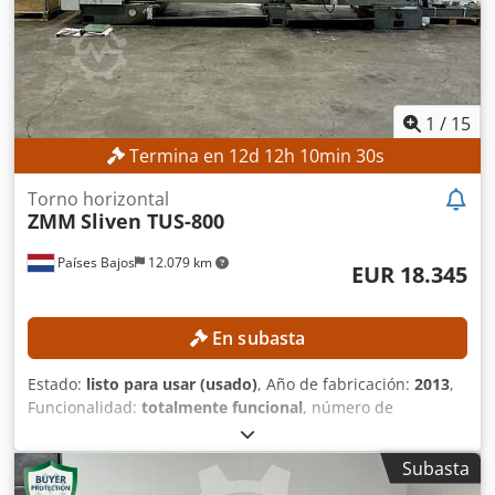
Estándar Dimensiones y peso Dimensiones (largo x ancho x
alto): 3720 × 2300 × 2750 mm Peso para el transporte: 7700
kg Paquetes para el transporte: 1 EQUIPAMIENTO
Herramientas Marcado CE Documentación
1
/
15
Termina en
12
d
12
h
10
min
28
s
Torno horizontal
ZMM
Sliven TUS-800
Países Bajos
12.079 km
EUR 18.345
En subasta
Estado:
listo para usar (usado)
, Año de fabricación:
2013
,
Funcionalidad:
totalmente funcional
, número de
máquina/vehículo:
40032
, diámetro de giro sobre carro
transversal:
490 mm
, diámetro de giro sobre corredera de
Subasta
cama:
890 mm
, altura pico:
445 mm
, velocidad del cabezal