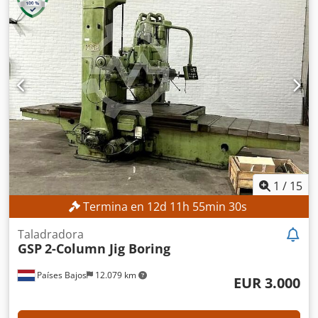
Orientación: Horizontal Corte a inglete: Sí Capacidad de
corte (material redondo): 360 mm Longitud de la hoja de
sierra: 4.640 mm Ancho de la hoja de sierra: 34 mm Grosor
de la hoja de sierra: 1,1 mm DETALLES DE LA MÁQUINA
Sistema de control: Programación manual Cjdozrmniopfx
Aftorf Sujeción de la pieza: Hidráulica Potencia: 3,5 kW
Peso para el transporte: 1.500 kg Paquetes para el
transporte: 1 unidad EQUIPAMIENTO Marcado CE
1
/
15
Termina en
12
d
11
h
55
min
28
s
Taladradora
GSP
2-Column Jig Boring
Países Bajos
12.079 km
EUR 3.000