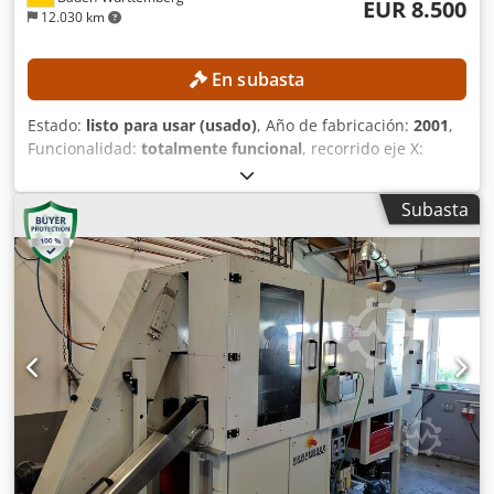
EUR 8.500
12.030 km
En subasta
Estado:
listo para usar (usado)
, Año de fabricación:
2001
,
Funcionalidad:
totalmente funcional
, recorrido eje X:
2.200 mm
, recorrido del eje Y:
560 mm
, recorrido del eje Z:
720 mm
, modelo de controlador:
Siemens 840D
, velocidad
Subasta
del cabezal (máx.):
12.000 rpm
, DETALLES TÉCNICOS
Recorrido del eje X: 2.200 mm Recorrido del eje Y: 560 mm
Recorrido del eje Z: 720 mm Velocidad del husillo: 20–
12.000 rpm Sistema de sujeción de herramientas: SK 40
Potencia del husillo: 35 / 25 kW Número de posiciones para
herramientas: 32 Longitud máxima de la herramienta: 300
mm Peso máximo de la herramienta: 6 kg Superficie de
sujeción de la mesa: 2.600 × 600 mm Carga máxima de la
mesa: 2.200 kg Velocidad de avance del eje X: 80 m/min
Velocidad de avance del eje Y: 50 m/min Velocidad de
avance del eje Z: 50 m/min DETALLES DE LA MÁQUINA
Control: Siemens 840D Tipo de corriente: Trifásica