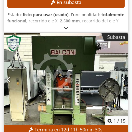
En subasta
Estado:
listo para usar (usado)
, Funcionalidad:
totalmente
funcional
, recorrido eje X:
2.500 mm
, recorrido del eje Y:
1.400 mm
, recorrido del eje Z:
1.100 mm
, diámetro del
husillo:
100 mm
, número de ejes:
3
, DETALLES TÉCNICOS
Subasta
Recorrido del eje X: 2.500 mm Recorrido del eje Y: 1.400
mm Recorrido del eje Z: 1.000 mm Diámetro del husillo:
100 mm Longitud de la mesa: 2.200 mm Anchura de la
mesa: 1.500 mm DETALLES DE LA MÁQUINA Cjdpfx
Aozrmncoftjrf Sistema de control: Convencional Número
de ejes: 3
1
/
15
Termina en
12
d
11
h
50
min
28
s