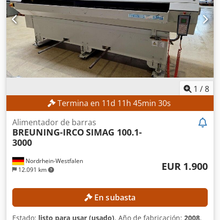
1
/
8
Termina en
11
d
11
h
45
min
28
s
Alimentador de barras
BREUNING-IRCO
SIMAG 100.1-
3000
Nordrhein-Westfalen
EUR 1.900
12.091 km
En subasta
Estado:
listo para usar (usado)
, Año de fabricación:
2008
,