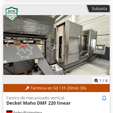
Subasta
1
/
4
Termina en
5
d
11
h
20
min
28
s
Centro de mecanizado vertical
Deckel Maho
DMF 220 linear
Baden-Württemberg