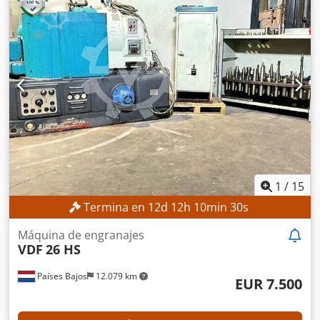
mm
, DETALLES TÉCNICOS Eje X: 550 mm Eje Y: 350 mm Eje
Z: 400 mm Codozpxg Sopfx Aftorf Eje U: 550 mm Eje V: 350
mm Mecanizado Conicidad: ± 30° Enhebrado y re-
enhebrado automático del hilo: Sí Dimensiones máximas
de la pieza de trabajo: 1.200 × 700 × 400 mm Control y
dieléctrico Control CNC: CHARMILLES Depósito de
dieléctrico: 1.200 l Sistema de filtrado: Filtro de cartucho
DETALLES DE LA MÁQUINA Peso de la máquina: 3.500 kg
EQUIPAMIENTO - Unidad de refrigeración
1
/
15
Termina en
12
d
12
h
10
min
28
s
Máquina de engranajes
VDF
26 HS
Países Bajos
12.079 km
EUR 7.500