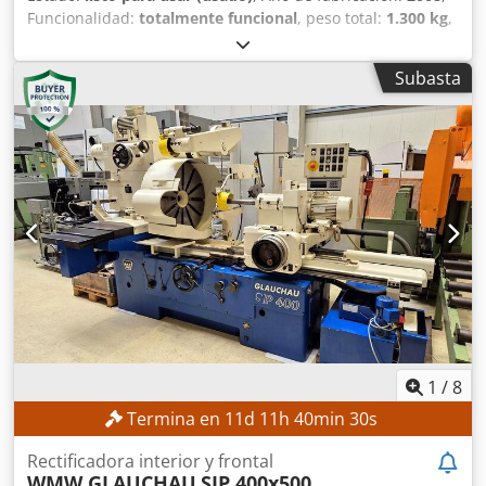
Funcionalidad:
totalmente funcional
, peso total:
1.300 kg
,
potencia:
2 kW (2,72 CV)
, modelo de controlador:
HBG 10
,
longitud de la pieza (máx.):
3.000 mm
, paso de barra:
60
Subasta
mm
, DETALLES TÉCNICOS Cjdpfx Afozqcv Tjtorf Longitud
máxima de la pieza de trabajo: 3.000 mm Diámetro del
canal guía: aprox. 60 mm DETALLES DE LA MÁQUINA Panel
de control: HBG 10 Potencia del motor: 2 kW Peso: 1.300 kg
1
/
8
Termina en
11
d
11
h
40
min
28
s
Rectificadora interior y frontal
WMW GLAUCHAU
SIP 400x500