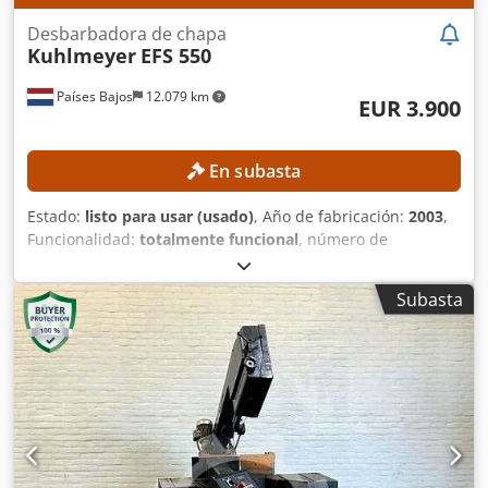
Desbarbadora de chapa
Kuhlmeyer
EFS 550
Países Bajos
12.079 km
EUR 3.900
En subasta
Estado:
listo para usar (usado)
, Año de fabricación:
2003
,
Funcionalidad:
totalmente funcional
, número de
máquina/vehículo:
0312101
, anchura de trabajo:
550 mm
,
peso total:
3.000 kg
, potencia:
32 kW (43,51 CV)
, DETALLES
Subasta
TÉCNICOS Número de estaciones: 1 unidad. Tipo de
estación: banda abrasiva. Ancho máximo de trabajo: 550
mm. DETALLES DE LA MÁQUINA Crodpfxozrmqqe Aftjf
Potencia: 32 kW. Control: convencional. Tipo de
mecanizado: en seco. Dimensiones y peso Dimensiones
(largo x ancho x alto): 1.700 x 2.700 x 2.900 mm. Peso en
vacío: 3.000 kg. Paquetes de transporte: 2 unidades.
EQUIPAMIENTO Marcado CE.