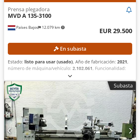
Prensa plegadora
MVD
A 135-3100
Países Bajos
12.079 km
EUR 29.500
En subasta
Estado:
listo para usar (usado)
, Año de fabricación:
2021
,
número de máquina/vehículo:
2.102.061
, Funcionalidad:
totalmente funcional
, fuerza de prensado:
135 t
, carrera:
210 mm
, profundidad de garganta:
410 mm
, modelo de
Subasta
controlador:
Cybelec CybTouch 8W
, anchura de trabajo:
3.100 mm
, DETALLES TÉCNICOS Fuerza de presión: 135 t
Anchura de trabajo máx.: 3100 mm Distancia entre
columnas: 2500 mm Salida: 410 mm Profundidad del tope
trasero: 750 mm Recorrido máx.: 210 mm Número de ejes:
4 (Y1, Y2, X, R) DETALLES DE LA MÁQUINA Control: Cybelec
CybTouch 8W Potencia: 11 kW Tipo de portautensilios:
Estilo europeo Crjdpfxozrmu Ne Aftef Portamatrices: