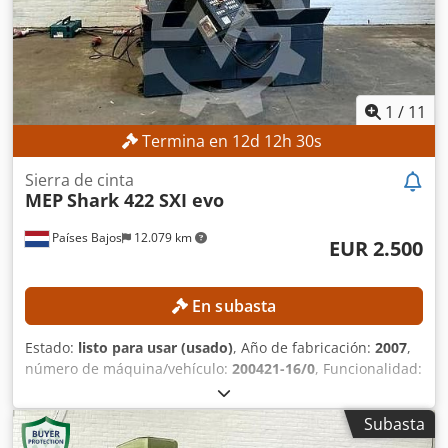
1
/
11
Termina en
12
d
12
h
28
s
Sierra de cinta
MEP
Shark 422 SXI evo
Países Bajos
12.079 km
EUR 2.500
En subasta
Estado:
listo para usar (usado)
, Año de fabricación:
2007
,
número de máquina/vehículo:
200421-16/0
, Funcionalidad:
totalmente funcional
, peso total:
1.500 kg
, longitud de la
cinta de sierra:
4.640 mm
, ancho de banda de la sierra:
34
Subasta
mm
, DETALLES TÉCNICOS Tipo de sierra: Semiautomática