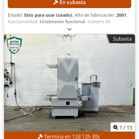
En subasta
Estado:
listo para usar (usado)
, Año de fabricación:
2001
,
Funcionalidad:
totalmente funcional
, número de
máquina/vehículo:
291/01
, diámetro de giro sobre carro
transversal:
290 mm
, diámetro de giro sobre corredera de
Subasta
cama:
500 mm
, altura pico:
250 mm
, velocidad del cabezal
(máx.):
2.800 rpm
, distancia entre centros:
1.500 mm
,
ESPECIFICACIONES TÉCNICAS Diámetro de torneado sobre
el carro: 500 mm Diámetro de torneado sobre el
contrapunto: 290 mm Rango de velocidad del husillo: 2 –
2800 rpm Diámetro del orificio del husillo: 70 mm Altura
entre puntos: 250 mm Distancia entre puntos: 1500 mm
Ancho del carro: 365 mm DETALLES DE LA MÁQUINA
Control: Programación directa Potencia de conexión: 15 kW
Credpfx Afszrmq Djtof Dimensiones y peso Dimensiones
de transporte (largo × ancho × alto): 3700 × 1650 × 1900
mm (?) Peso de transporte: 3300 kg EQUIPAMIENTO
Documentación Manual de instrucciones Marcado CE
1
/
13
Termina en
12
d
12
h
28
s