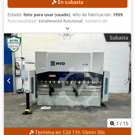
En subasta
Estado:
listo para usar (usado)
, Año de fabricación:
1959
,
Funcionalidad:
totalmente funcional
, número de
máquina/vehículo:
80
, altura total:
1.900 mm
, peso total:
2.500 kg
, ancho total:
2.200 mm
, longitud total:
1.500 mm
,
Subasta
potencia:
5 kW (6,80 CV)
, DETALLES TÉCNICOS Potencia: 5
kW DETALLES DE LA MÁQUINA Sistema de control:
Convencional Cjdpszrmvtsfx Afterf Dimensiones y peso
Dimensiones (largo x ancho x alto): 1.500 x 2.200 x 1.900
mm Peso en vacío: 2.500 kg Número de paquetes de
transporte: 3 EQUIPAMIENTO Documentación
1
/
15
Termina en
12
d
11
h
10
min
28
s