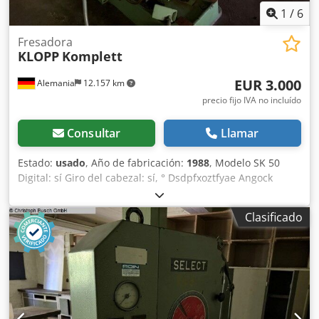
1
/
6
Fresadora
KLOPP
Komplett
EUR 3.000
Alemania
12.157 km
precio fijo IVA no incluído
Consultar
Llamar
Estado:
usado
, Año de fabricación:
1988
, Modelo SK 50
Digital: sí Giro del cabezal: sí, ° Dsdpfxoztfyae Angock
Cabezal dividido: automático, sí Recorrido en el eje X: 1000
mm Peso: 3 t
Clasificado