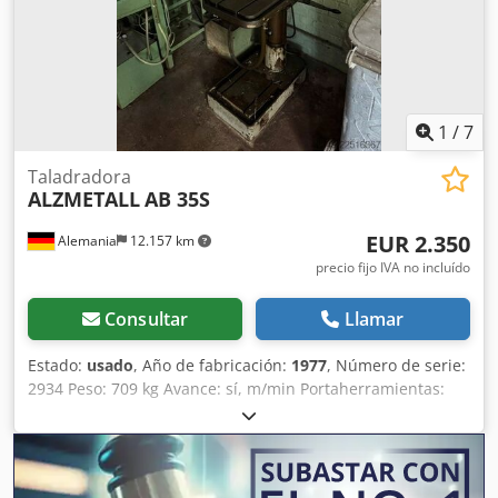
1
/
7
Taladradora
ALZMETALL
AB 35S
EUR 2.350
Alemania
12.157 km
precio fijo IVA no incluído
Consultar
Llamar
Estado:
usado
, Año de fabricación:
1977
, Número de serie:
2934 Peso: 709 kg Avance: sí, m/min Portaherramientas:
MK 3 Dcsdeztfytopfx Angek