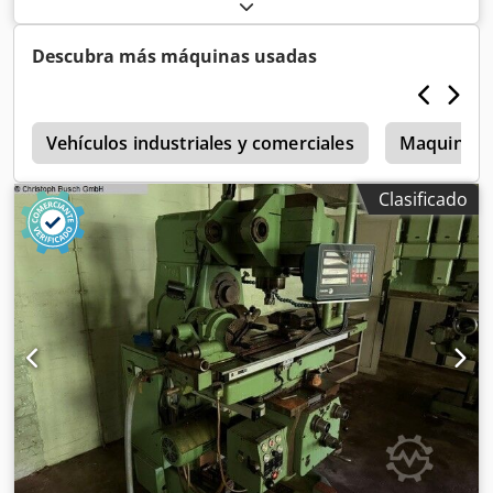
máquina: aprox. 1,4 t Dcjdpfxoztfygs Angok
Descubra más máquinas usadas
3
Vehículos industriales y comerciales
Maquinaria
Clasificado