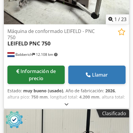
1
/
23
Máquina de conformado LEIFELD - PNC
750
LEIFELD
PNC 750
Babberich
12.108 km
Información de
Llamar
precio
Estado:
muy bueno (usado)
, Año de fabricación:
2026
,
altura pico:
750 mm
, longitud total:
4.200 mm
, altura total:
2.800 mm
, ancho total:
2.300 mm
, peso total:
13.000 kg
,
longitud de avance eje X:
360 mm
, longitud de avance eje
Clasificado
Y:
800 mm
, potencia:
28 kW (38,07 CV)
, Máquina de
conformado Dcedpfx Ajzd Dlvongok LEIFELD - PNC 750 N.º
DE IDENTIFICACIÓN DE LA MÁQUINA: 9651 Fabricante: