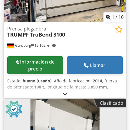
consecuencia, no constituyen una representación ni
condiciones contractuales. Le recomendamos que
verifique todos los detalles importantes.
1
/
10
Prensa plegadora
TRUMPF
TruBend 3100
Günzburg
12.102 km
Información de
Llamar
precio
Estado:
bueno (usado)
, Año de fabricación:
2014
, fuerza
de prensado:
100 t
, longitud de la mesa:
3.050 mm
,
espacio libre entre las columnas:
2.550 mm
, peso total:
7.700 kg
, Fuerza de prensado: 100 t Dodpfeztakgsx Angock
Clasificado
Longitud de plegado: 3050 mm Distancia entre columnas:
2550 mm Potencia total requerida: 20 kW Peso de la
máquina: aproximadamente 7700 kg
Accesorios/Equipamiento: - Barrera de luz delante de la
máquina - Herramientas - 2 unidades de topes - Control