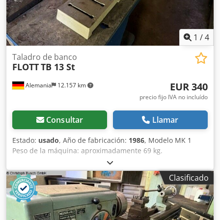
1
/
4
Taladro de banco
FLOTT
TB 13 St
EUR 340
Alemania
12.157 km
precio fijo IVA no incluído
Consultar
Llamar
Estado:
usado
, Año de fabricación:
1986
, Modelo MK 1
Peso de la máquina: aproximadamente 69 kg.
Dedoztfymspfx Angock
Clasificado