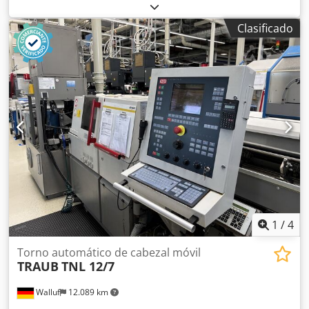
mm
, peso total:
19.700 kg
, Fuerza de prensado: 230 t
Longitud de plegado: 4050 mm Distancia entre los
Clasificado
soportes: 3550 mm Salida del soporte: 420 mm Capacidad
de aceite: 400 l Control: ModEva 10S Peso de la máquina,
aprox.: 19700 kg Dimensiones: 5100 x 2160 x 3420 mm
Equipamiento/Accesorios: Dcodpfeztafqsx Angok - Sujeción
automática de herramientas, neumática - Compensación
motorizada - Láser de seguridad Akas-Fiessler - Ayuda
para el plegado 1 y 2 (derecha e izquierda) -
Desplazamiento de las matrices m1 y m2 - Controlado por
ejes: Y1, Y2, Xs, Xm, X delta, R, Z1, Z2
1
/
4
Torno automático de cabezal móvil
TRAUB
TNL 12/7
Walluf
12.089 km