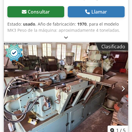
Consultar
Llamar
Estado:
usado
, Año de fabricación:
1970
, para el modelo
MK3 Peso de la máquina: aproximadamente 4 toneladas.
Dedsztfzdepfx Angsck
Clasificado
1
/
5