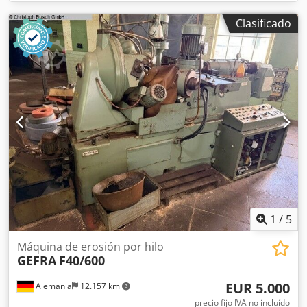
Clasificado
1
/
5
Máquina de erosión por hilo
GEFRA
F40/600
EUR 5.000
Alemania
12.157 km
precio fijo IVA no incluído