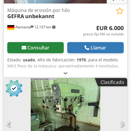
Máquina de erosión por hilo
GEFRA
unbekannt
EUR 6.000
Alemania
12.157 km
precio fijo IVA no incluído
Consultar
Llamar
Estado:
usado
, Año de fabricación:
1970
, para el modelo
MK3 Peso de la máquina: aproximadamente 4 toneladas.
Djdpfoztfy Tox Angjck
Clasificado