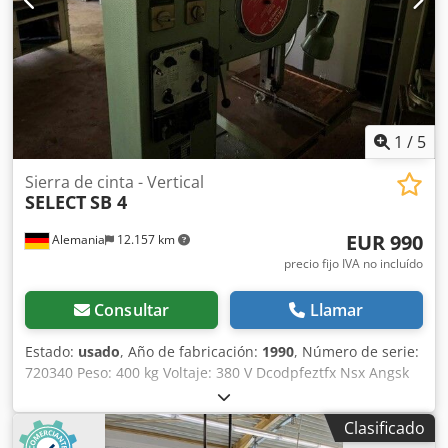
1
/
5
Sierra de cinta - Vertical
SELECT
SB 4
EUR 990
Alemania
12.157 km
precio fijo IVA no incluído
Consultar
Llamar
Estado:
usado
, Año de fabricación:
1990
, Número de serie:
720340 Peso: 400 kg Voltaje: 380 V Dcodpfeztfx Nsx Angsk
Longitud de la lámina: 3400 mm Longitud mínima de la
lámina: 3200 mm
Clasificado