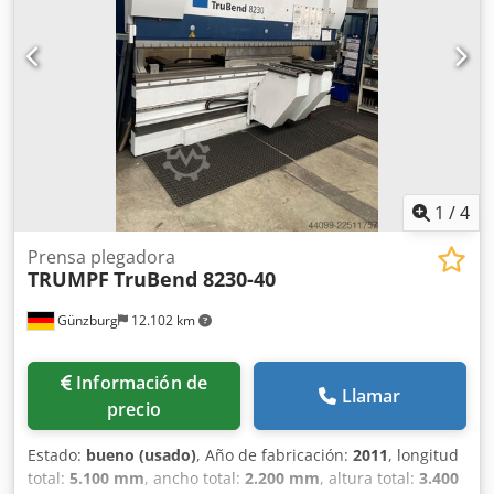
DELEM DA 60 touch - Pedal
1
/
4
Prensa plegadora
TRUMPF
TruBend 8230-40
Günzburg
12.102 km
Información de
Llamar
precio
Estado:
bueno (usado)
, Año de fabricación:
2011
, longitud
total:
5.100 mm
, ancho total:
2.200 mm
, altura total:
3.400