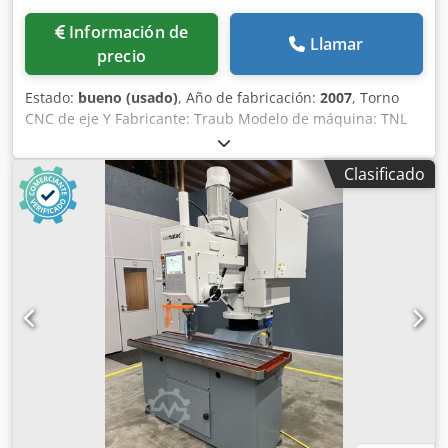
Información de
Llamar
precio
Estado:
bueno (usado)
, Año de fabricación:
2007
, Torno
CNC de eje Y Fabricante: Traub Modelo de máquina: TNL
12 Control: Traub Año de fabricación: 2007 DATOS
TÉCNICOS Cabezal - Diámetro máximo de la barra (mm):
Clasificado
12,7 - Calidad del material redondo (DIN 671) (mm): Ø Xh9 -
Velocidad máxima: (rpm): 12.000 Longitud máxima de
torneado / recorrido del cabezal - Con guía fija (mm): 130 -
Con guía giratoria (mm): 80 - Con guía programable (mm):
80 Resolución del eje C (grados): 0,001 Velocidad rápida Z1
(m/min): 30 Portaherramientas 1 - Recorrido del carro X1
(mm): 35 - Recorrido del carro Y1 (mm): 38 (-10 +28) -
Velocidad rápida X1 / Y1 (m/min): 15 - Tiempo de cambio
de herramienta (s): 0,3 Portaherramientas 2 - Recorrido del
carro X2 (mm): 35 - Recorrido del carro Z2 (mm): 50 -
Velocidad rápida X2/Z2 (m/min): 15 - Tiempo de cambio de
herramienta (s): 0,3 Accionamiento de la herramienta para
los portaherramientas 1 y 2 - Velocidad máxima: (rpm):