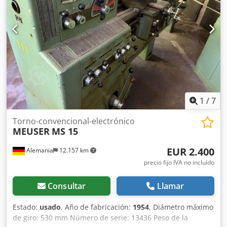
1
/
7
Torno-convencional-electrónico
MEUSER
MS 15
EUR 2.400
Alemania
12.157 km
precio fijo IVA no incluído
Consultar
Llamar
Estado:
usado
, Año de fabricación:
1954
, Diámetro máximo
de giro: 530 mm Número de serie: 13436 Peso de la