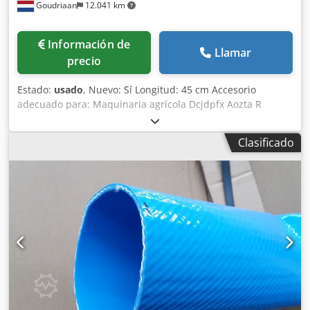
Goudriaan
12.041 km
Información de
Llamar
precio
Estado:
usado
, Nuevo: Sí Longitud: 45 cm Accesorio
adecuado para: Maquinaria agrícola Dcjdpfx Aozta R
Tefvok
Clasificado