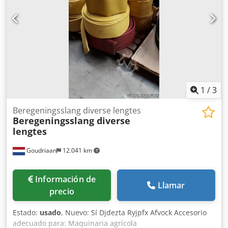
1
/
3
Beregeningsslang diverse lengtes
Beregeningsslang diverse
lengtes
Goudriaan
12.041 km
Información de
Llamar
precio
Estado:
usado
, Nuevo: Sí Djdezta Ryjpfx Afvock Accesorio
adecuado para: Maquinaria agrícola