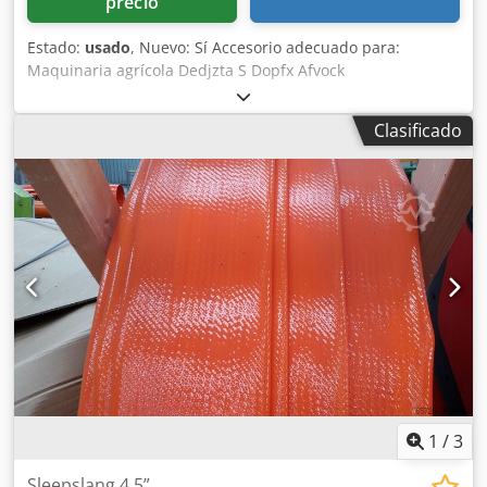
precio
Estado:
usado
, Nuevo: Sí Accesorio adecuado para:
Maquinaria agrícola Dedjzta S Dopfx Afvock
Clasificado
1
/
3
Sleepslang 4,5”