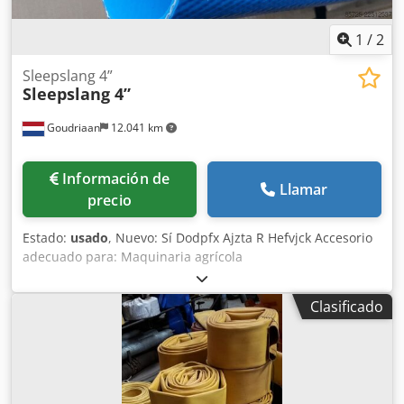
1
/
2
Sleepslang 4”
Sleepslang 4”
Goudriaan
12.041 km
Información de
Llamar
precio
Estado:
usado
, Nuevo: Sí Dodpfx Ajzta R Hefvjck Accesorio
adecuado para: Maquinaria agrícola
Clasificado