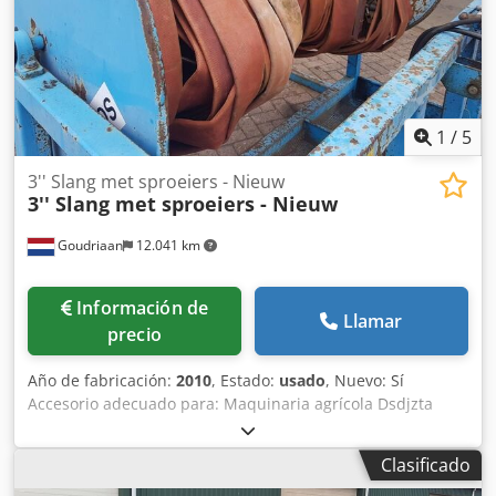
1
/
5
3'' Slang met sproeiers - Nieuw
3'' Slang met sproeiers - Nieuw
Goudriaan
12.041 km
Información de
Llamar
precio
Año de fabricación:
2010
, Estado:
usado
, Nuevo: Sí
Accesorio adecuado para: Maquinaria agrícola Dsdjzta
Npopfx Afveck
Clasificado