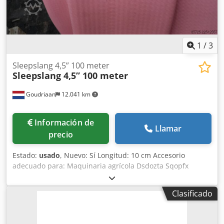
1
/
3
Sleepslang 4,5” 100 meter
Sleepslang 4,5” 100 meter
Goudriaan
12.041 km
Información de
Llamar
precio
Estado:
usado
, Nuevo: Sí Longitud: 10 cm Accesorio
adecuado para: Maquinaria agrícola Dsdozta Sqopfx
Afveck
Clasificado