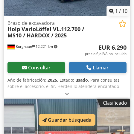
1
/
10
Brazo de excavadora
Holp VarioLöffel VL.112.700 /
MS10 / HARDOX / 2025
EUR 6.290
Burghaun
12.221 km
precio fijo IVA no incluído
Consultar
Llamar
Año de fabricación:
2025
, Estado:
usado
, Para consultas
sobre el accesorio, el Sr. Herden lo atenderá encantado
(teléfono: ). Cazo variable Holp VL.112.700 / MS10 /
HARDOX / Placas de desgaste / Año de fabricación: 2025 /
Clasificado
NUEVO / en stock y disponible de inmediato. Precio:
6.290,00 € neto / 7.485,10 € bruto - Excavadoras de - a: 14
toneladas – 25 toneladas - Peso propio aprox.: 570 kg -
Guardar búsqueda
Capacidad SAE: 700 litros - Ángulo de inclinación: 54 ° -
Radio en el fondo de la excavación: 150 mm - Incluye