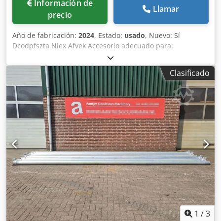
Información de
Llamar
precio
Año de fabricación:
2024
, Estado:
usado
, Nuevo: Sí
Dcodpfszta Niex Afvek Accesorio adecuado para:
Maquinaria agrícola
Clasificado
1
/
3