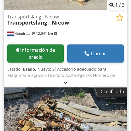
1
/
3
Transportslang - Nieuw
Transportslang - Nieuw
Goudriaan
12.041 km
Información de
Llamar
precio
Estado:
usado
, Nuevo: Sí Accesorio adecuado para:
Maquinaria agrícola Dcodpfx Aozta Rgsfvsk Número de
referencia: 10
Clasificado