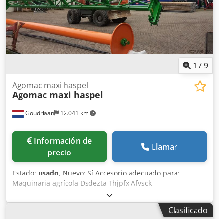
1
/
9
Agomac maxi haspel
Agomac maxi haspel
Goudriaan
12.041 km
Información de
Llamar
precio
Estado:
usado
, Nuevo: Sí Accesorio adecuado para:
Maquinaria agrícola Dsdezta Thjpfx Afvsck
Clasificado