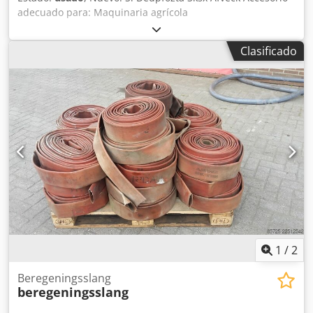
adecuado para: Maquinaria agrícola
Clasificado
1
/
2
Beregeningsslang
beregeningsslang