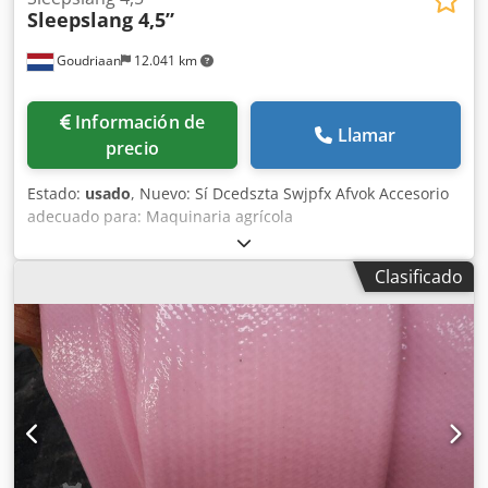
Sleepslang 4,5”
Goudriaan
12.041 km
Información de
Llamar
precio
Estado:
usado
, Nuevo: Sí Dcedszta Swjpfx Afvok Accesorio
adecuado para: Maquinaria agrícola
Clasificado