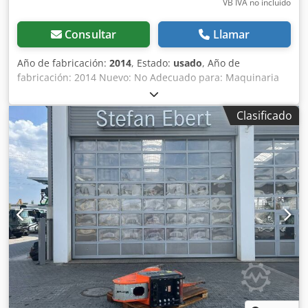
VB IVA no incluído
Consultar
Llamar
Año de fabricación:
2014
, Estado:
usado
, Año de
fabricación: 2014 Nuevo: No Adecuado para: Maquinaria
de construcción Estado general: Muy bueno Estado
técnico: Muy bueno Estado estético: Muy bueno Para más
Clasificado
información, póngase en contacto con Ernst van Hek.
Dcsdsylkg Depfx Afvok En venta: Engcon EC30 Tiltrotator
(2014) con pinza integrada Mejore la eficiencia y
versatilidad de su excavadora pesada con este robusto
tiltrotator Engcon EC30. Previamente montado en una
Komatsu PC240, este equipo está equipado con la muy
demandada cassette de pinza integrada, lo que lo
convierte en una herramienta multifuncional ideal para
trabajos de movimiento de tierras exigentes.
Especificaciones y características: Marca y modelo: Engcon
EC30 Año de fabricación: 2014 Máquina anterior: Komatsu
PC240 (Adecuado para excavadoras de 22–33 toneladas)
Suspensión superior: Fija (montaje directo con pasador)