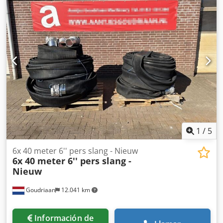
1
/
5
6x 40 meter 6'' pers slang - Nieuw
6x 40 meter 6'' pers slang -
Nieuw
Goudriaan
12.041 km
Información de