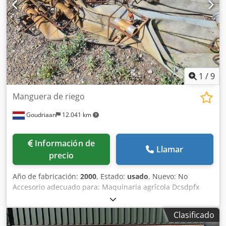
1
/
9
Manguera de riego
Goudriaan
12.041 km
Información de
Llamar
precio
Año de fabricación:
2000
, Estado:
usado
, Nuevo: No
Accesorio adecuado para: Maquinaria agrícola Dcsdpfx
Aozta N Nofvjk
Clasificado