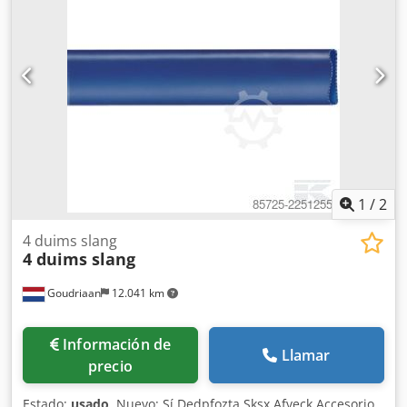
1
/
2
4 duims slang
4 duims slang
Goudriaan
12.041 km
Información de
Llamar
precio
Estado:
usado
, Nuevo: Sí Dedpfozta Sksx Afveck Accesorio