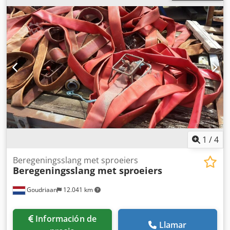
1
/
4
Beregeningsslang met sproeiers
Beregeningsslang met sproeiers
Goudriaan
12.041 km
Información de
Llamar