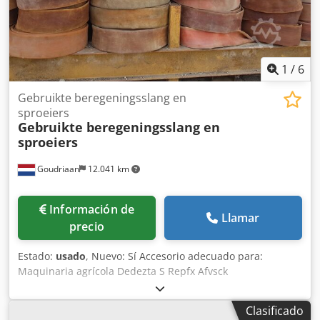
1
/
6
Gebruikte beregeningsslang en
sproeiers
Gebruikte beregeningsslang en
sproeiers
Goudriaan
12.041 km
Información de
Llamar
precio
Estado:
usado
, Nuevo: Sí Accesorio adecuado para:
Maquinaria agrícola Dedezta S Repfx Afvsck
Clasificado