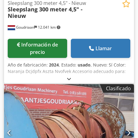
Sleepslang 300 meter 4,5" - Nieuw
Sleepslang 300 meter 4,5" -
Nieuw
Goudriaan
12.041 km
Información de
Llamar
precio
Año de fabricación:
2024
, Estado:
usado
, Nuevo: Sí Color:
Naranja Dcjdpfx Aszta Nvofvek Accesorio adecuado para:
Maquinaria agrícola
Clasificado