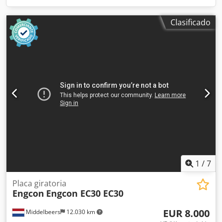
Clasificado
1
/
7
Placa giratoria
Engcon
Engcon EC30 EC30
EUR 8.000
Middelbeers
12.030 km