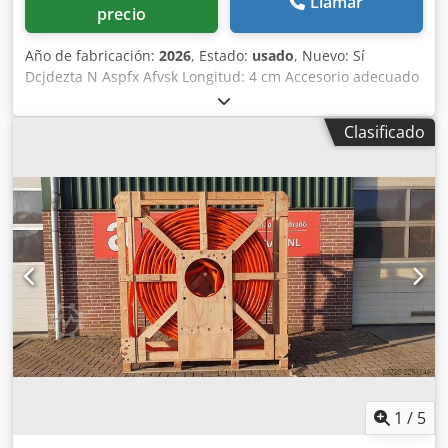
Llamar
precio
Año de fabricación:
2026
, Estado:
usado
, Nuevo: Sí
Dcjdezta N Aspfx Afvsk Longitud: 4 cm Accesorio adecuado
para: Maquinaria agrícola
Clasificado
1
/
5