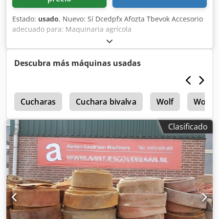
Estado:
usado
, Nuevo: Sí Dcedpfx Afozta Tbevok Accesorio
adecuado para: Maquinaria agrícola
Descubra más máquinas usadas
o
Cucharas
Cuchara bivalva
Wolf
Wolf J
Clasificado