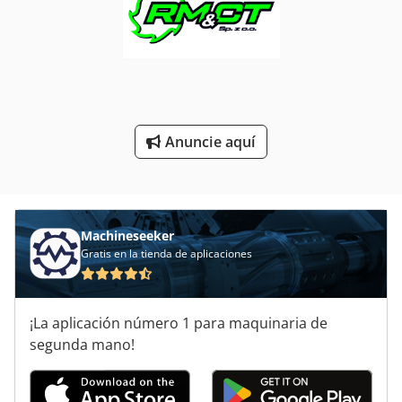
Transporte De
Vehiculos Agricolas
Vehículo De Trabajo
Áreas De Aplicación
Anuncie aquí
Machineseeker
Gratis en la tienda de aplicaciones
¡La aplicación número 1 para maquinaria de
segunda mano!