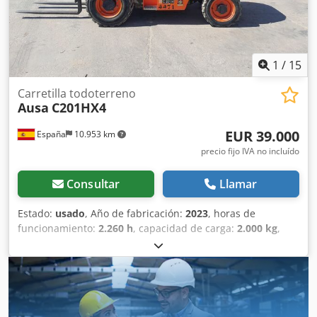
1
/
15
Carretilla todoterreno
Ausa
C201HX4
EUR 39.000
España
10.953 km
precio fijo IVA no incluído
Consultar
Llamar
Estado:
usado
, Año de fabricación:
2023
, horas de
funcionamiento:
2.260 h
, capacidad de carga:
2.000 kg
,
altura de elevación:
3.700 mm
, altura total:
2.070 mm
,
longitud total:
4.380 mm
, ancho total:
1.520 mm
,
Equipamiento:
tracción a las cuatro ruedas
, Año de
fabricación: 2023 Peso en vacío: 3.635 kg PBV: 5.635 kg
Depósito de combustible: 62 litros Dedpfexqficjx Afzowa