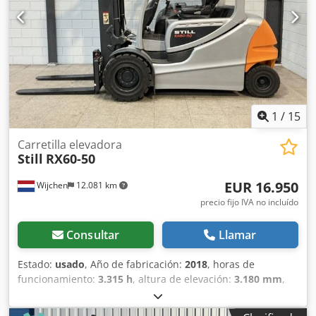
tipo de trabajos en exteriores como agricultura, obra,
construcción, puertos, minería y más. Maquinaria
totalmente revisada y funcional y con documentación al
día. Consulte con nuestro departamento comercial.
Elevación libre: 90 mm CE
1
/
15
Carretilla elevadora
Still
RX60-50
EUR 16.950
Wijchen
12.081 km
precio fijo IVA no incluído
Consultar
Llamar
Estado:
usado
, Año de fabricación:
2018
, horas de
funcionamiento:
3.315 h
, altura de elevación:
3.180 mm
,
tipo de combustible:
eléctrico
, tipo de mástil:
dúplex
,
longitud de la horquilla:
1.210 mm
, ancho de horquillas: