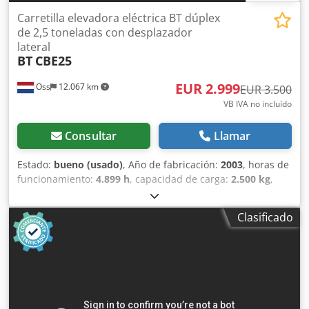
Carretilla elevadora eléctrica BT dúplex
de 2,5 toneladas con desplazador
lateral
BT
CBE25
EUR 2.999
Oss
12.067 km
EUR 3.500
VB IVA no incluído
Consultar
Llamar
Estado:
bueno (usado)
, Año de fabricación:
2003
, horas de
funcionamiento:
4.899 h
, capacidad de carga:
2.500 kg
,
altura de elevación:
3.700 mm
, tipo de combustible:
eléctrico
, tipo de mástil:
dúplex
, altura de construcción:
Clasificado
2.480 mm
, kilometraje:
4.899 km
, Carretilla elevadora
eléctrica dúplex Marca: BT Dwsdpjymbaksfx Afzsa Año de
fabricación: 2003 Capacidad: 2.500 kg Altura de elevación:
3.700 mm Altura total: 2.480 mm Equipada con
desplazador lateral (SIDESHIFT) 4.899 horas de uso Batería
del año 2009 Incluye cargador externo Concierte una cita