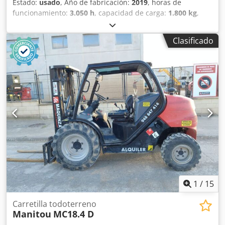
Estado:
usado
, Año de fabricación:
2019
, horas de
funcionamiento:
3.050 h
, capacidad de carga:
1.800 kg
,
altura de elevación:
3.700 mm
, tipo de combustible:
diésel
,
altura total:
1.990 mm
, longitud total:
4.050 mm
, ancho
Clasificado
total:
1.450 mm
, Equipamiento:
tracción a las cuatro
ruedas
, Peso en vacío: 3.997 kg PBV: 5.797 kg Depósito de
combustible: 71 litros Velocidad máxima: 25 km/h
Dedpfezrx E Tex Afzewa Ubicación: Tudela (Navarra)
Carretilla diésel de obra de 1.800 kg. de capacidad
Manitou MC18.4 D . Perfecta para todo tipo de trabajos en
exteriores como agricultura, obra, construcción, puertos,
minería y más. Maquinaria totalmente revisada y funcional
y con documentación al día. Consulte con nuestro
departamento comercial. Elevación libre: 90 mm CE
1
/
15
Carretilla todoterreno
Manitou
MC18.4 D