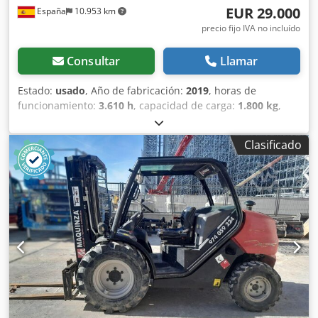
EUR 29.000
España
10.953 km
precio fijo IVA no incluído
Consultar
Llamar
Estado:
usado
, Año de fabricación:
2019
, horas de
funcionamiento:
3.610 h
, capacidad de carga:
1.800 kg
,
altura de elevación:
3.700 mm
, tipo de combustible:
diésel
,
altura total:
1.990 mm
, longitud total:
4.050 mm
, ancho
Clasificado
total:
1.450 mm
, color:
rojo
, Equipamiento:
tracción a las
cuatro ruedas
, Año de fabricación: 2019 Peso en vacío:
3.997 kg PBV: 5.797 kg Depósito de combustible: 17 litros
Velocidad máxima: 25 km/h Dwodpfsxx St Dex Afzoa
Ubicación: Tudela (Navarra) Carretilla diésel de obra de
1.800 kg. de capacidad Manitou MC18.4 D . Perfecta para
todo tipo de trabajos en exteriores como agricultura, obra,
construcción, puertos, minería y más. Maquinaria
totalmente revisada y funcional y con documentación al
día. Consulte con nuestro departamento comercial.
Elevación libre: 90 mm CE