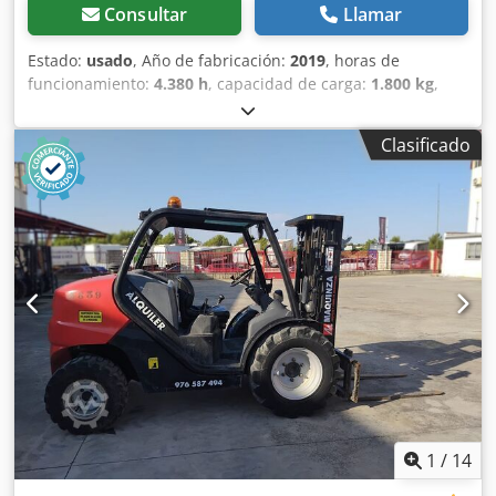
Consultar
Llamar
Estado:
usado
, Año de fabricación:
2019
, horas de
funcionamiento:
4.380 h
, capacidad de carga:
1.800 kg
,
altura de elevación:
3.700 mm
, tipo de combustible:
diésel
,
altura total:
1.990 mm
, longitud total:
4.050 mm
, ancho
Clasificado
total:
1.450 mm
, color:
negro
, Equipamiento:
tracción a las
cuatro ruedas
, Año de fabricación: 2019 Peso en vacío:
3.997 kg PBV: 5.797 kg Depósito de combustible: 17 litros
Velocidad máxima: 25 km/h Ubicación: Tudela (Navarra)
Carretilla diésel de obra de 1.800 kg. de capacidad
Manitou MC18.4 D . Perfecta para todo tipo de trabajos en
exteriores como agricultura, obra, construcción, puertos,
minería y más. Maquinaria totalmente revisada y funcional
y con documentación al día. Consulte con nuestro
departamento comercial. Elevación libre: 90 mm CE Dsdpjv
Rq U Iefx Afzswa
1
/
14