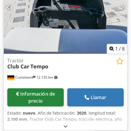
1
/
8
Tractor
Club Car
Tempo
Crailsheim
12.135 km
Información de
Llamar
precio
Estado:
nuevo
, Año de fabricación:
2020
, longitud total:
2.100 mm
, Tractor Club Car Tempo, tracción eléctrica, año
2020 Dsdpoxpx Uijfx Afzswa