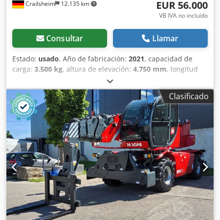
EUR 56.000
Crailsheim
12.135 km
VB IVA no incluído
Consultar
Llamar
Estado:
usado
, Año de fabricación:
2021
, capacidad de
carga:
3.500 kg
, altura de elevación:
4.750 mm
, longitud
total:
4.330 mm
, · Centro de carga 500 mm · Distancia de
carga, centro del eje motriz a la horquilla 631 mm · Carga
Clasificado
del eje delantero (cargado) / Carga del eje trasero
(cargado) 7350 kg / 850 kg · Carga del eje delantero sin
carga / Carga del eje trasero sin carga 1710 kg / 3070 kg ·
Número de ruedas delanteras / traseras 2 / 2 · Número de
ruedas motrices 2 · Vía delantera 1044 mm · Distancia
entre las ruedas traseras: 1108 mm Altura del asiento: 972
mm · Carro portahorquillas DIN 15173 A/B: 3A · Ancho de
pasillo para palets de 1000 x 1200 en sentido transversal:
4711 mm Radio de giro: 2680 m · Velocidad de conducción
(con carga/sin carga): 21 km/h-21 km/h · Velocidad de
elevación (con carga/sin carga): 0,50 m/s-0,50 m/s Djdpfx
Afjzttblozjwa · Velocidad de descenso (con carga/sin carga)