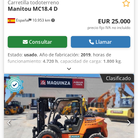
Carretilla todoterreno
Manitou
MC18.4 D
EUR 25.000
España
10.953 km
precio fijo IVA no incluído
Consultar
Llamar
Estado:
usado
, Año de fabricación:
2019
, horas de
funcionamiento:
4.720 h
, capacidad de carga:
1.800 kg
,
altura de elevación:
3.700 mm
, tipo de combustible:
diésel
,
Equipamiento:
tracción a las cuatro ruedas
, Peso en vacío:
Clasificado
3.997 kg Dwsdpfxeztdxbj Afzsa PBV: 5.797 kg Depósito de
combustible: 71 litros Velocidad máxima: 25 km/h
Ubicación: Zaragoza (Zaragoza) Carretilla diésel de obra de
1.800 kg. de capacidad Manitou MC18.4 D . Perfecta para
todo tipo de trabajos en exteriores como agricultura, obra,
construcción, puertos, minería y más. Maquinaria
totalmente revisada y funcional y con documentación al
día. Consulte con nuestro departamento comercial.
Elevación libre: 90 mm CE