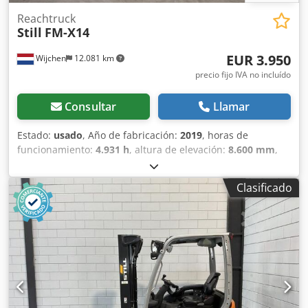
productos de la industria. Koen van Lent
Reachtruck
Still
FM-X14
EUR 3.950
Wijchen
12.081 km
precio fijo IVA no incluído
Consultar
Llamar
Estado:
usado
, Año de fabricación:
2019
, horas de
funcionamiento:
4.931 h
, altura de elevación:
8.600 mm
,
tipo de combustible:
eléctrico
, tipo de mástil:
triple
, altura
total:
2.200 mm
, longitud total:
1.700 mm
, ancho total:
Clasificado
1.270 mm
, color:
naranja
, Peso en vacío: 3697 kg
Capacidad de elevación: 1400 kg - Año de fabricación: 2019
- Documentación disponible: Sí - Marcado CE presente: Sí -
Certificado CE presente: No - Número de serie:
511902V00567 - Horas de funcionamiento: 4931 - Fuerza de
elevación: 1400 kg - Altura de elevación: 8600 mm - Altura
de paso: 3400 mm - Mástil: Triplex - Tipo de transmisión:
Eléctrica - Dirección: 2 direcciones - Información de la