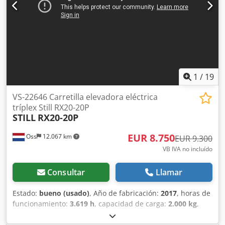
para una prueba
1
/
19
VS-22646 Carretilla elevadora eléctrica
tríplex Still RX20-20P
STILL
RX20-20P
EUR 8.750
Oss
12.067 km
EUR 9.300
VB IVA no incluído
Consultar
Llamar
Estado:
bueno (usado)
, Año de fabricación:
2017
, horas de
funcionamiento:
3.619 h
, capacidad de carga:
2.000 kg
,
altura de elevación:
5.665 mm
, tipo de combustible:
eléctrico
, tipo de mástil:
triple
, altura de construcción: