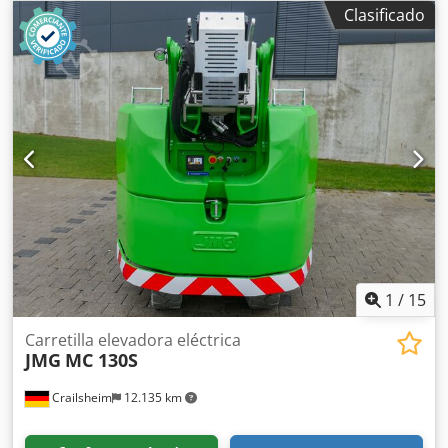
Clasificado
1
/
15
Carretilla elevadora eléctrica
JMG
MC 130S
Crailsheim
12.135 km