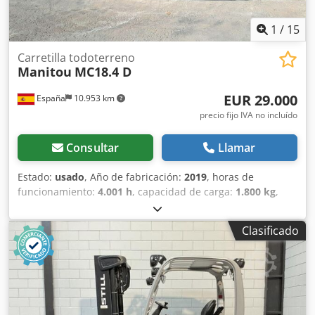
1
/
15
Carretilla todoterreno
Manitou
MC18.4 D
EUR 29.000
España
10.953 km
precio fijo IVA no incluído
Consultar
Llamar
Estado:
usado
, Año de fabricación:
2019
, horas de
funcionamiento:
4.001 h
, capacidad de carga:
1.800 kg
,
altura de elevación:
3.700 mm
, tipo de combustible:
diésel
,
altura total:
1.990 mm
, longitud total:
4.050 mm
, ancho
Clasificado
total:
1.450 mm
, color:
rojo
, Equipamiento:
tracción a las
cuatro ruedas
, Año de fabricación: 2019 Dedpfx Aex
Sqhcofzswa Peso en vacío: 3.997 kg PBV: 5.797 kg Depósito
de combustible: 17 litros Velocidad máxima: 25 km/h
Ubicación: Lérida (Lérida) Carretilla diésel de obra de 1.800
kg. de capacidad Manitou MC18.4 D . Perfecta para todo