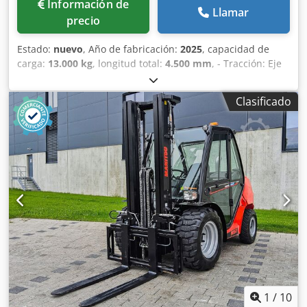
Información de
Llamar
precio
Estado:
nuevo
, Año de fabricación:
2025
, capacidad de
carga:
13.000 kg
, longitud total:
4.500 mm
, - Tracción: Eje
delantero mediante dos motores eléctricos de 8,5 kW 80 V
CA, clase de aislamiento H. - Batería: 80V – 900 Ah con
Clasificado
indicador de carga y nivel de batería. Tiempo de trabajo
hasta 8 horas puras de grúa. - Frenos: Sistema de frenado
automático que actúa sobre todas las ruedas. - Estructura:
Fabricada con piezas macizas moldeadas y placas de acero
soldadas de alta calidad. - Neumáticos: Delanteros nº 4
super elásticos 300x15” Traseros nº 2 super elásticos
200x15” Dodpsztta Usfx Afzjwa - Pluma: Fabricada con
piezas macizas moldeadas y placas de acero soldadas de
alta calidad, construida en 4 elementos telescópicos
totalmente hidráulicos. Ángulo de la pluma: +65°/-5°. -
Sistema hidráulico: Accionado por bomba de engranajes
silenciosa (19kW), clase de aislamiento H - Funcionamiento
hidráulico mediante joystick y palanca en el mando a
distancia por radio - Filtros y válvulas de seguridad -
1
/
10