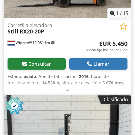
1
/
15
Carretilla elevadora
Still
RX20-20P
EUR 5.450
Wijchen
12.081 km
precio fijo IVA no incluído
Consultar
Llamar
Estado:
usado
, Año de fabricación:
2016
, horas de
funcionamiento:
14.550 h
, altura de elevación:
5.670 mm
,
ascensor libre:
1.940 mm
, tipo de combustible:
eléctrico
,
tipo de mástil:
triple
, longitud de la horquilla:
1.400 mm
,
Clasificado
ancho de horquillas:
860 mm
, altura total:
2.460 mm
,
longitud total:
2.050 mm
, ancho total:
1.140 mm
, color:
plateado
, Peso en vacío: 3.825 kg Capacidad de elevación:
2.000 kg - Año de fabricación: 2016 - Documentación
disponible: Sí - Marcado CE: Sí - Certificado CE: No -
Número de serie: 516216G01449 - Horas de