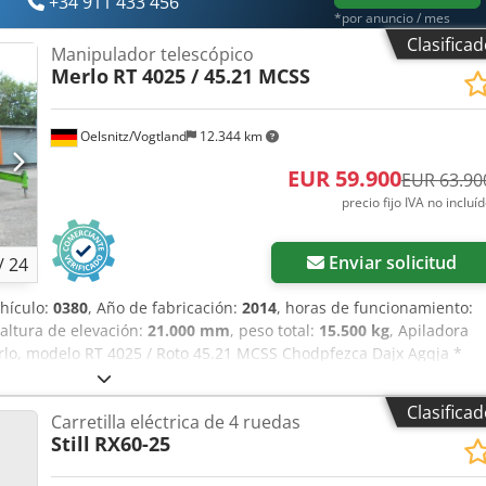
+34 911 433 456
ra todoterreno Manitou también está disponible en las versiones M
*por anuncio / mes
 tracción en dos o cuatro ruedas. Deslizador lateral, 3.ª válvula,
Clasifica
Manipulador telescópico
Merlo
RT 4025 / 45.21 MCSS
Oelsnitz/Vogtland
12.344 km
EUR 59.900
EUR 63.90
precio fijo IVA no incluí
Enviar solicitud
/
24
hículo:
0380
, Año de fabricación:
2014
, horas de funcionamiento:
 altura de elevación:
21.000 mm
, peso total:
15.500 kg
, Apiladora
Merlo, modelo RT 4025 / Roto 45.21 MCSS Chodpfezca Dajx Agqja *
atro ruedas, * Año de fabricación: 2014, * Horas de funcionamiento:
ma de elevación: aproximadamente 21 m, * Capacidad máxima de
Clasifica
Carretilla eléctrica de 4 ruedas
cance máximo: aproximadamente 18 m, * Cabina individual con 1
Still
RX60-25
indros, * Velocidad máxima: 20 km/h, * Construcción telescópica de 
áticos: 480/65-R22.5, profundidad del dibujo: 15-21 mm, distanci