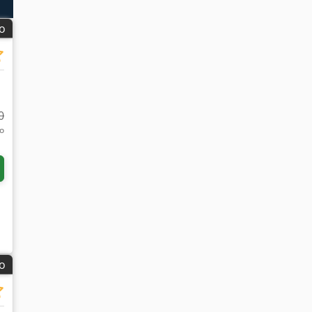
C
do
0
do
do
3
a