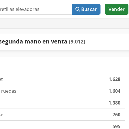
Buscar
Vender
e segunda mano en venta
(9.012)
et
1.628
o ruedas
1.604
1.380
das
760
595