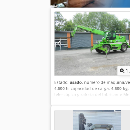
productividad! Esta carretilla elevado
25-2 o MC 25-4 o MC 30-2 o MC 30-4, con
cubierta del techo, parabrisas.
1
Estado:
usado
, número de máquina/ve
4.600 h
, capacidad de carga:
4.500 kg
,
telescópica giratoria del fabricante 
Tipo RT4025 / Roto, tracción en las cu
4600 (según contador), * Altura máxi
carga: aproximadamente 4500 kg, * Al
asiento, * Motor diésel Iveco de 6 cil
tramos en acero, * Tamaño de los neum