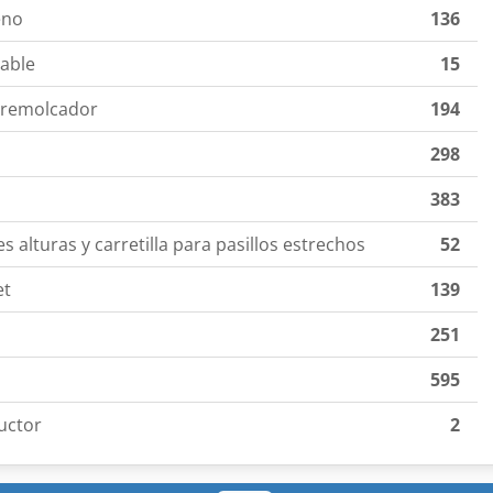
eno
136
table
15
y remolcador
194
298
383
es alturas y carretilla para pasillos estrechos
52
et
139
251
595
uctor
2