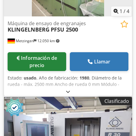
1
/
4
Máquina de ensayo de engranajes
KLINGELNBERG
PFSU 2500
Metzingen
12.050 km
Información de
Llamar
precio
Estado:
usado
, Año de fabricación:
1980
, Diámetro de la
rueda - máx. 2500 mm Ancho de rueda 0 mm Módulo -
máx. 34 Módulo - mín. 1 Potencia total necesaria aprox. 15
kW Peso de la máquina aprox. 15 toneladas Dcodpst Hw
Clasificado
Aaefx Ai Ask Espacio necesario aprox. 4,20 x 2,00 x 2,90 m
K L I N G E L N B E R G (Alemania) Máquina universal de
ensayo de evolventes y hélices Modelo PFSU 2500 Año
aprox. 1980 Número de serie B 2918 _____ Engranaje
mín./máx. Ø 250 - 2.500 mm Gama de módulos 1 - 34
Diámetro máximo del círculo base 2.400 mm Longitud