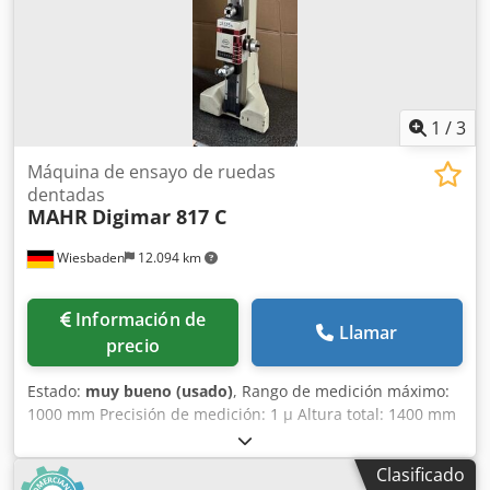
está disponible y montado en la parte posterior. Estado:
muy bueno - listo para demostración, desmontado y
montado por un especialista.
1
/
3
Máquina de ensayo de ruedas
dentadas
MAHR
Digimar 817 C
Wiesbaden
12.094 km
Información de
Llamar
precio
Estado:
muy bueno (usado)
, Rango de medición máximo:
1000 mm Precisión de medición: 1 µ Altura total: 1400 mm
Dedpfx Aijzibt Ie Asck Espacio requerido: 330 x 300 mm
Peso aproximado: 30 kg
Clasificado