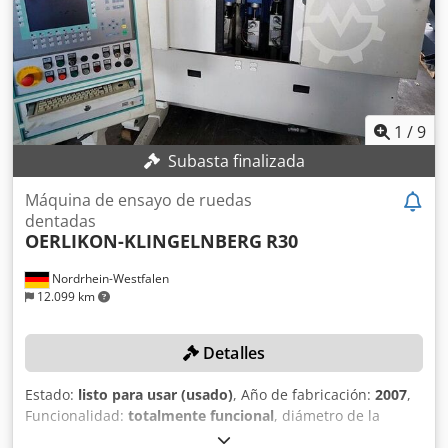
repetibilidad en la prueba - Mesa de máquina con
accionamiento de pieza Dcodpfjy D T Sujx Ai Aok - Unidad
neumática basculante - Lubricación por pulverización de
aceite (tipo: Vogel) - Extractor de niebla de aceite (tipo:
Elbaron)
1
/
9
Subasta finalizada
Máquina de ensayo de ruedas
dentadas
OERLIKON-KLINGELNBERG
R30
Nordrhein-Westfalen
12.099 km
Detalles
Estado:
listo para usar (usado)
, Año de fabricación:
2007
,
Funcionalidad:
totalmente funcional
, diámetro de la
rueda:
400 mm
, peso total:
4.000 kg
, distancia entre