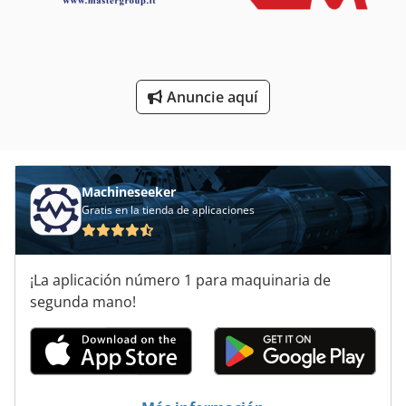
Máquinas De Cepillado
Máquinas De Herramientas
Máquinas De Impresión
Anuncie aquí
Máquinas Para
Neumaticos Y Ruedas
Machineseeker
Gratis en la tienda de aplicaciones
¡La aplicación número 1 para maquinaria de
segunda mano!