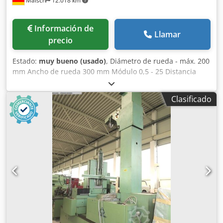
Malsch
12.018 km
Información de
Llamar
precio
Estado:
muy bueno (usado)
, Diámetro de rueda - máx. 200
mm Ancho de rueda 300 mm Módulo 0,5 - 25 Distancia
entre puntos 750 mm Djdpfey Umi Isx Ai Aock Peso de la
máquina aprox. 0,2 t Espacio requerido aprox. 0,8 x 0,6 x
Clasificado
0,6 m Dispositivo de prueba de sinfín Comprobación de: la
forma del flanco, el ángulo de generación del flanco, el
paso axial, la altura del paso, el ancho del hueco del
diente, la altura del diente, la excentricidad en los flancos