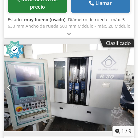
Llamar
precio
Estado:
muy bueno (usado)
, Diámetro de rueda - máx. 5 -
630 mm Ancho de rueda 500 mm Módulo - máx. 20 Módulo
- mín. 0,5 Peso de la pieza 350 kg Dcedjyyqtzspfx Ai Ajk
Control IBH Macro Diámetro de pieza - máx. 630 mm
Clasificado
Longitud de sujeción 1050 mm Consumo total de energía
1,8 kW Peso de la máquina aprox. 2,5 t Dimensiones aprox.
2,0 x 0,7 x 2,4 m Software de engranajes rectos para
dentado interior y exterior Inspección de perfil Estándar:
coronamiento, aligeramiento cabeza-pie, perfil K
Inspección de dirección Estándar: coronamiento,
aligeramiento cabeza-pie, perfil K Inspección de paso
Corrección de posición de eje durante medición dinámica
hasta 0,2 mm de error de posición de eje Software para
engranajes sinfín 3 portapieza para engranajes, 1 bloque
portapieza, equipo de calibración, Windows 7
1
/
9