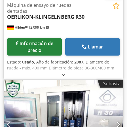
Máquina de ensayo de ruedas
dentadas
OERLIKON-KLINGELNBERG
R30
Hilden
12.099 km
Información de
Llamar
precio
Estado:
usado
, Año de fabricación:
2007
, Diámetro de
rueda - máx. 400 mm Diámetro de pieza 36-300/400 mm
Distancia entre ejes 135-290 mm Velocidades del husillo -
infinitamente variable hasta 3000 rpm Distancia entre
Subasta
puntos 100-550 mm Control Siemens 840D Peso de la
máquina aprox. 4000 kg Dimensiones aprox.
2000x3055x2788 mm Control CNC Siemens 840D Métodos
de ensayo: - Prueba de contacto de flanco simple - Prueba
de contacto de doble flanco - Prueba de ruido estructural -
Prueba heli en contacto de doble flanco Características: -
Uso de hasta 6 carros de prueba - Máxima precisión y