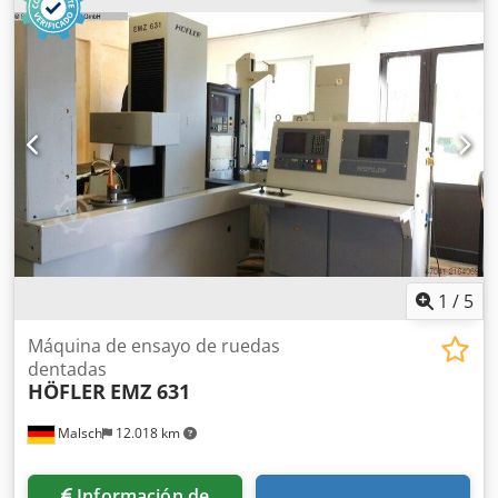
1
/
5
Máquina de ensayo de ruedas
dentadas
HÖFLER
EMZ 631
Malsch
12.018 km
Información de