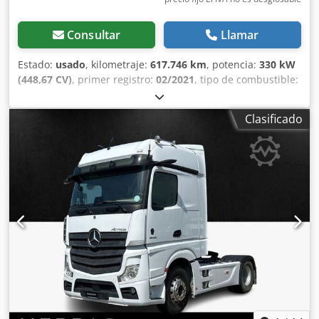
Consultar
Llamar
Estado:
usado
, kilometraje:
617.746 km
, potencia:
330 kW
(448,67 CV)
, primer registro:
02/2021
, tipo de combustible:
diésel
, tipo de engranaje:
automático
, Año de fabricación:
2021
, Descubra esto: Daf XF 450 Euro 6 ✨ Los principales
Clasificado
accesorios incluidos son: bluetooth, USB, Apple CarPlay,
Android Auto, radio, navegador, elevalunas eléctricos,
airbag y volante multifunción. Código de referencia del
vehículo: 50661 💰 Precio sin IVA: 30.000 € (IVA y tasa
medioambiental excluidos). Cedpfezk Er Djx Ap Esrf ♻️
Posibilidad de obtener una valoración superior por su
vehículo usado como parte del pago. 📅 Oferta válida hasta
agotar existencias. 📍 Venga a descubrir el vehículo en
nuestras instalaciones de Mercedes-Benz Merbag en
Lainate, en la calle Scarlatti, 1. Para obtener más
información y concertar una cita: Código de referencia del
vehículo: 50661