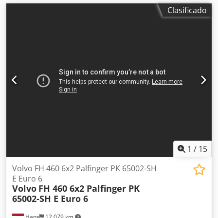
Clasificado
1
/
15
Volvo FH 460 6x2 Palfinger PK 65002-SH
E Euro 6
Volvo
FH 460 6x2 Palfinger PK
65002-SH E Euro 6
Haps
12.079 km