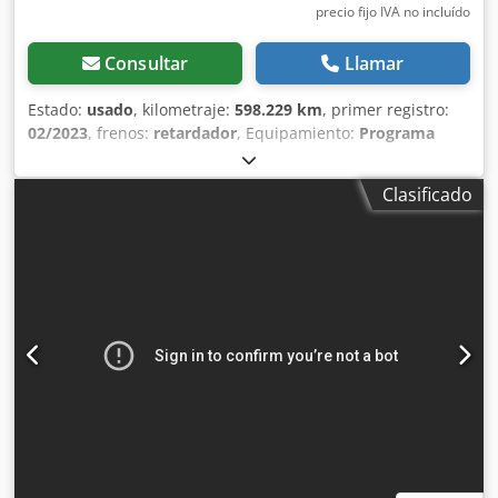
precio fijo IVA no incluído
Consultar
Llamar
Estado:
usado
, kilometraje:
598.229 km
, primer registro:
02/2023
, frenos:
retardador
, Equipamiento:
Programa
electrónico de estabilidad (ESP), sistema de navegación
,
Climatizador automático + sistema de climatización para
Clasificado
estacionamiento, motor de 480 CV / 355 kW, norma Euro 6,
transmisión automatizada de 12 velocidades TraXon
12TX2210DD con Intarder ZF, bloqueo del diferencial, dos
depósitos de combustible de aluminio, 85 litros de AdBlue
a la izquierda, acoplamiento de enganche JOST JSK37C,
baterías en el voladizo trasero, EBS, ABS, ASR, cabina del
conductor XG, iluminación interior LED, paquete Vision,
faros LED con función de giro, luces LED en el techo, luces
de marcha atrás LED, asistente de giro, suspensión
neumática, control de crucero adaptativo con función de
advertencia de colisión frontal (FCW) y sistema de frenado
de emergencia ampliado (AEBS-3), asistente de giro,
sistema de advertencia de cambio de carril, DAF Corner