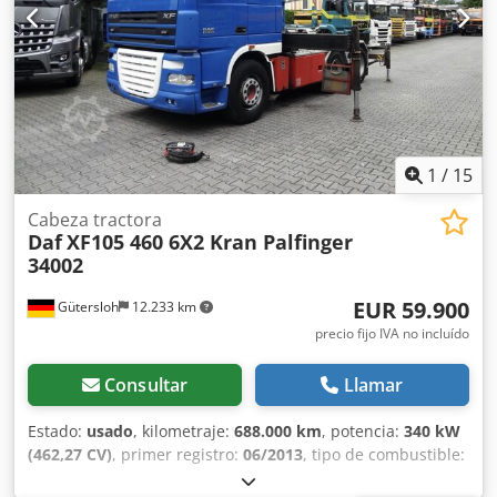
Ef Eofx Ap Ejrf
vacío: 2.110 kg Carga útil: 1.390 kg Peso máximo
autorizado: 3.500 kg Estado Estado técnico: muy bueno
Cedpfx Aozdlnfep Esrf Estado estético: muy bueno
Información adicional Para obtener más información,
póngase en contacto con Thierry Leemans.
1
/
15
Cabeza tractora
Daf
XF105 460 6X2 Kran Palfinger
34002
EUR 59.900
Gütersloh
12.233 km
precio fijo IVA no incluído
Consultar
Llamar
Estado:
usado
, kilometraje:
688.000 km
, potencia:
340 kW
(462,27 CV)
, primer registro:
06/2013
, tipo de combustible:
diésel
, peso en vacío:
15.500 kg
, peso máximo de la carga: