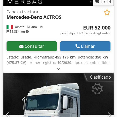
1
/
14
Cabeza tractora
Mercedes-Benz
ACTROS
EUR 52.000
Lainate - Milano - Mi
11.834 km
precio fijo El IVA no es desglosable
Consultar
Llamar
Estado:
usado
, kilometraje:
455.175 km
, potencia:
350 kW
(475,87 CV)
, primer registro:
10/2020
, tipo de combustible:
diésel
, tipo de engranaje:
automático
, Año de fabricación:
2020
, Descubra esto: Actros 1848 LS ✨ Principales
Clasificado
accesorios incluidos: bluetooth, USB, Apple CarPlay,
Android Auto, pantalla, sistema de infoentretenimiento,
radio, navegador, airbag, elevalunas eléctricos, volante
multifunción. Crsdpfozk Erwjx Ap Esf Código de referencia
del vehículo: 50230 💰 Precio sin IVA: 52.000 € (IVA y otros
impuestos no incluidos). ♻️ Posibilidad de obtener una
valoración superior por su vehículo usado como parte del