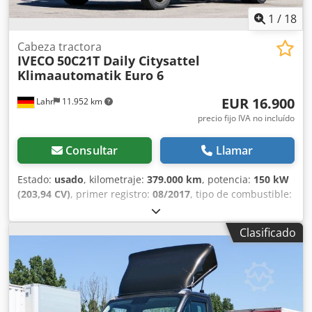
1
/
18
Cabeza tractora
IVECO
50C21T Daily Citysattel
Klimaautomatik Euro 6
EUR 16.900
Lahr
11.952 km
precio fijo IVA no incluído
Consultar
Llamar
Estado:
usado
, kilometraje:
379.000 km
, potencia:
150 kW
(203,94 CV)
, primer registro:
08/2017
, tipo de combustible:
diésel
, peso total:
3.500 kg
, configuración de ejes:
2 ejes
,
color:
marrón
, tipo de engranaje:
automático
, clase de
Clasificado
emisión:
Euro 6
, Equipamiento:
ABS, aire acondicionado
,
IVECO 50C21T Daily City, plataforma Euro 6 Para consultas:
0626541 * Estado: muy bueno * Motor: 150 kW * Peso:
2.375 kg * Norma Euro: Euro 6 * ABS * EBS * Bloqueo del
diferencial * Elevalunas eléctricos (conductor/pasajero) *
Espejos eléctricos, calefactados y ajustables * Climatizador