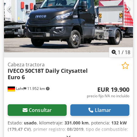
automático * Ordenador de a bordo Cjdpfxezgplyo Ap Esrf
* Volante multifunción * Radio (Bluetooth) * Parasol
transparente * Faros antiniebla * Deflector completo
Neumáticos: Delantero: 195/75 R 16, 35% Trasero: 195/75 R
16, suspensión neumática / 35% ----Precio: 16.900 EUR + 19
% de IVA Para más información, puede contactarnos en los
siguientes números de teléfono: * Idiomas que hablamos:
alemán, inglés, francés, polaco y...? Salvo errores
1
/
18
tipográficos, errores u omisiones, y sujeto a venta previa.
Cabeza tractora
IVECO
50C18T Daily Citysattel
Euro 6
EUR 19.900
Lahr
11.952 km
precio fijo IVA no incluído
Consultar
Llamar
Estado:
usado
, kilometraje:
331.000 km
, potencia:
132 kW
(179,47 CV)
, primer registro:
08/2019
, tipo de combustible:
diésel
, peso total:
3.500 kg
, configuración de ejes:
2 ejes
,