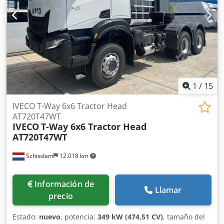
1
/
15
IVECO T-Way 6x6 Tractor Head
AT720T47WT
IVECO
T-Way 6x6 Tractor Head
AT720T47WT
Schiedam
12.018 km
Información de
Llamar
precio
Estado:
nuevo
, potencia:
349 kW (474,51 CV)
, tamaño del