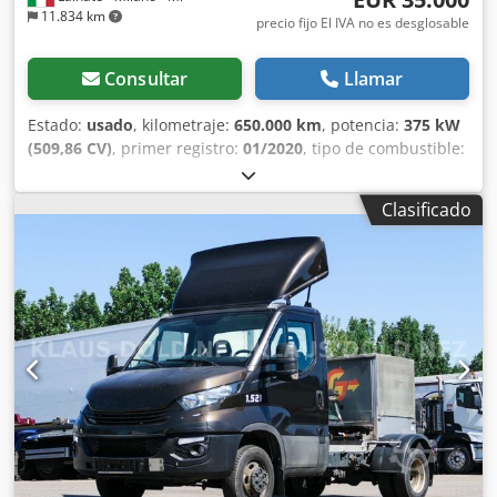
11.834 km
precio fijo El IVA no es desglosable
Consultar
Llamar
Estado:
usado
, kilometraje:
650.000 km
, potencia:
375 kW
(509,86 CV)
, primer registro:
01/2020
, tipo de combustible:
diésel
, tipo de engranaje:
automático
, Año de fabricación:
2020
, Descubre esto: TGX 510 ✨ Principales accesorios
Clasificado
incluidos: USB, Bluetooth, Apple CarPlay, Android Auto,
pantalla, airbag, navegador, climatizador, cambio
automático, cama, elevalunas eléctricos. Código de
referencia del vehículo: 50805 💰 Precio sin impuestos:
35.000,00 € (IVA y MSS no incluidos). ♻️ Posibilidad de
obtener una valoración superior por su vehículo usado al
entregarlo como parte del pago. 📅 Oferta válida hasta
agotar existencias. 📍 Visite nuestra sede de Mercedes-
Benz Merbag en Lainate, en la calle Scarlatti, 1, para
conocer el vehículo. Para obtener más información y
concertar una cita: Código de referencia del vehículo:
50805. Crodjzpv Nkjpfx Ap Esf