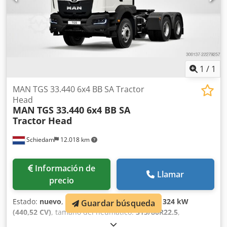
1
/
1
MAN TGS 33.440 6x4 BB SA Tractor
Head
MAN
TGS 33.440 6x4 BB SA
Tractor Head
Schiedam
12.018 km
Información de
Llamar
precio
Estado:
nuevo
, kilometraje:
1 km
, potencia:
324 kW
Guardar búsqueda
(440,52 CV)
, tamaño del neumático:
315/80R22.5
,
configuración de ejes:
6x4
, capacidad del depósito de